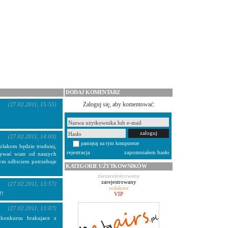
DODAJ KOMENTARZ
Zaloguj się, aby komentować:
(27.02.2011, 15:55)
(27.02.2011, 14:03)
pamiętaj na tym komputerze
Polakom będzie trudniej,
rejestracja
zapomniałem hasło
tywać wiatr od naszych
bym odbiciem potrzebuje
KATEGORIE UŻYTKOWNIKÓW
niezarejestrowany
zarejestrowany
(27.02.2011, 13:57)
redaktor
!!
VIP
(27.02.2011, 13:07)
 konkursu brakujace z