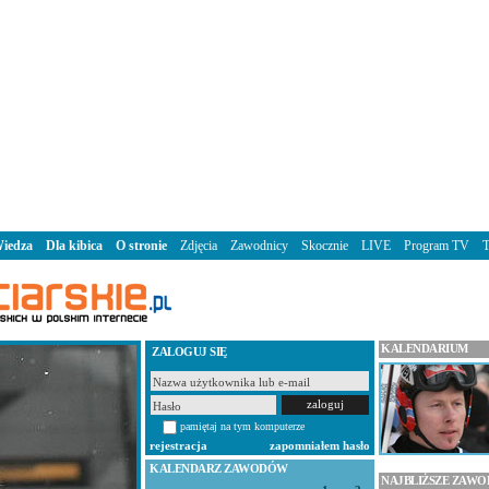
iedza
Dla kibica
O stronie
Zdjęcia
Zawodnicy
Skocznie
LIVE
Program TV
KALENDARIUM
ZALOGUJ SIĘ
pamiętaj na tym komputerze
rejestracja
zapomniałem hasło
KALENDARZ ZAWODÓW
NAJBLIŻSZE ZAW