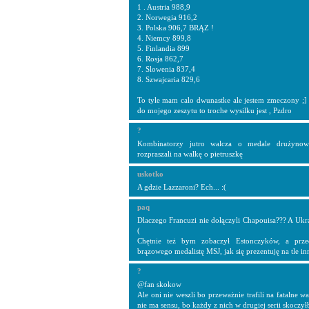
1 . Austria 988,9
2. Norwegia 916,2
3. Polska 906,7 BRĄZ !
4. Niemcy 899,8
5. Finlandia 899
6. Rosja 862,7
7. Slowenia 837,4
8. Szwajcaria 829,6
To tyle mam calo dwunastke ale jestem zmeczony ;] 
do mojego zeszytu to troche wysilku jest , Pzdro
?
Kombinatorzy jutro walcza o medale drużynow
rozpraszali na walkę o pietruszkę
uskotko
A gdzie Lazzaroni? Ech... :(
paq
Dlaczego Francuzi nie dołączyli Chapouisa??? A Uk
(
Chętnie też bym zobaczył Estonczyków, a prze
brązowego medalistę MSJ, jak się prezentuję na tle i
?
@fan skokow
Ale oni nie weszli bo przeważnie trafili na fatalne 
nie ma sensu, bo każdy z nich w drugiej serii skoczył