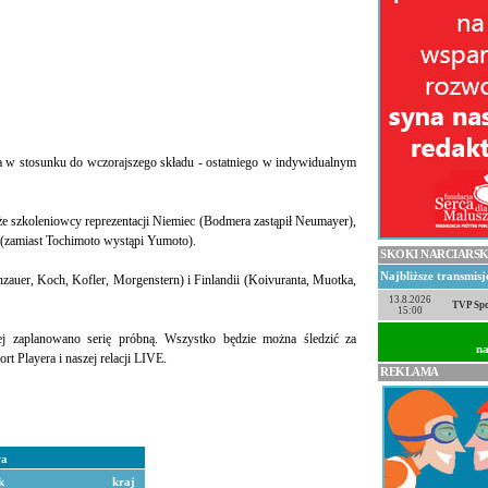
ana w stosunku do wczorajszego składu - ostatniego w indywidualnym
że szkoleniowcy reprezentacji Niemiec (Bodmera zastąpił Neumayer),
 (zamiast Tochimoto wystąpi Yumoto).
SKOKI NARCIARSK
Najbliższe transmis
nzauer, Koch, Kofler, Morgenstern) i Finlandii (Koivuranta, Muotka,
13.8.2026
TVP Spo
15:00
ej zaplanowano serię próbną. Wszystko będzie można śledzić za
na
 Playera i naszej relacji LIVE.
REKLAMA
wa
k
kraj