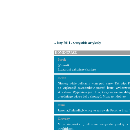
« luty 2011 - wszystkie artykuły
KOMENTARZE
Jurek
@uskotko
Lazzaroni zakończył karierę.
melon
Niestety wieje delikatny wiatr pod narty. Tak więc 
bo większość zawodników potrafi lepiej wykorzys
skoczków. Wyjątkiem jest Hula, który ze swoim sła
przedniego wiatru żeby skoczyć. Może to i dobrze.
mimi
Japonia,Finlandia,Niemcy to są rywale Polski o brąz !
Gervazy
Moja statystyka ;] zliczone wszystkie punkty z
kwalifikacji