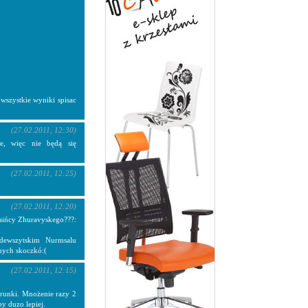
wszystkie wyniki spisac
(27.02.2011, 12:30)
e, więc nie będą się
(27.02.2011, 12:25)
(27.02.2011, 12:20)
raińcy Zhuravyskego???:
dewszytskim Nurmsalu
nnych skoczkó:(
(27.02.2011, 12:15)
warunki. Mnożenie razy 2
by duzo lepiej.