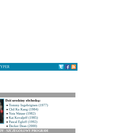
TYPER
Dziś urodziny obchodzą:
Tommy Ingebrigtsen (1977)
Chil Ku Kang (1984)
Yuta Watase (1982)
Kai Kovaljeff (1985)
Pascal Egloff (1992)
Decker Dean (2000)
ODY - SZCZEGÓŁOWY PROGRAM