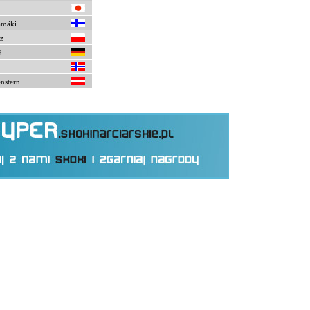
amäki
z
d
nstern