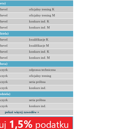
bota)
hevel
oficjalny trening K
hevel
oficjalny trening M
hevel
konkurs ind. K
hevel
konkurs ind. M
dziela)
hevel
kwalifikacje K
hevel
kwalifikacje M
hevel
konkurs ind. K
hevel
konkurs ind. M
obota)
zczyrk
odprawa techniczna
zczyrk
oficjalny trening
zczyrk
seria próbna
zczyrk
konkurs ind.
edziela)
zczyrk
seria próbna
zczyrk
konkurs ind.
pokaż więcej zawodów »