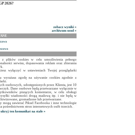
GP 2026?
zobacz wyniki »
archiwum sond »
WANE
szawa
rszawa
a z plików cookies w celu umożliwienia pełnego
onalności serwisu, dopasowania reklam oraz zbierania
yk.
żesz wyłączyć w ustawieniach Twojej przeglądarki
isu wyrażasz zgodę na używanie cookies zgodnie z
arki.
ch osobowych, udostępnionych przez Klienta, jest 10
czyk. Dane osobowe będą przetwarzane wyłącznie w
użytkowników piszących komentarze, w celu obsługi
ysyłki wiadomości drogą mailową itp. i nie będą w
chiwizowane, gromadzone lub przetwarzane.
y mogą zawierać Piksel Facebooka i inne technologie
za pośrednictwem stron internetowych osób trzecich.
ukryj ten komunikat na stałe »