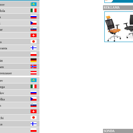
arov
REKLAMA
dola
n
k
ar
to
ranta
tt
sen
erenzauer
ev
sega
lov
elka
n
chi
ka
SONDA