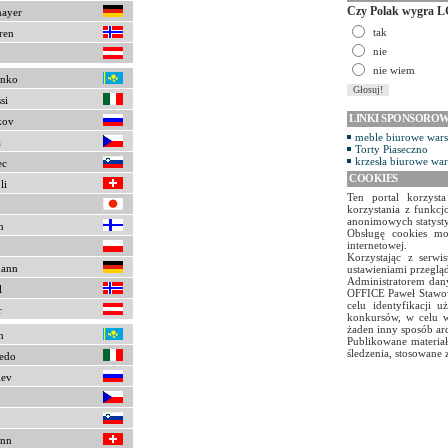
Czy Polak wygra L
ayer
tak
ren
nie
nie wiem
enko
si
LINKI SPONSORO
kov
meble biurowe war
a
Torty Piaseczno
krzesła biurowe wa
ec
COOKIES
li
Ten portal korzyst
korzystania z funkcj
anonimowych statyst
n
Obsługę cookies mo
internetowej.
Korzystając z serw
ann
ustawieniami przegląd
Administratorem dany
l
OFFICE Paweł Stawow
celu identyfikacji 
r
konkursów, w celu w
żaden inny sposób ar
n
Publikowane materiał
śledzenia, stosowane 
redo
iev
nn