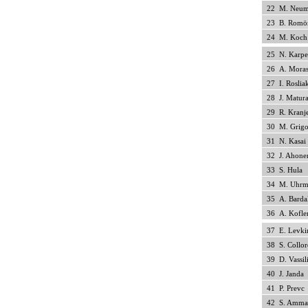
22
M. Neum
23
B. Romö
24
M. Koch
25
N. Karp
26
A. Moras
27
I. Roslia
28
J. Matur
29
R. Kranj
30
M. Grigo
31
N. Kasai
32
J. Ahone
33
S. Hula
34
M. Uhrm
35
A. Barda
36
A. Kofle
37
E. Levki
38
S. Collo
39
D. Vassil
40
J. Janda
41
P. Prevc
42
S. Amma