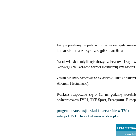
Jak już pisaliśmy, w polskiej drużynie nastąpiła zmi
konkursie Tomasza Byrta zastąpił Stefan Hula.
Na niewielkie modyfikacje drużyn zdecydowali się tak
Norwegii (za Evensena wszedł Romoeren) czy Japonii
Zmian nie było natomiast w składach Austrii (Schliere
Ahonen, Hautamaeki).
Konkurs rozpocznie się o 15, na godzinę wcześni
pośrednictwem TVP1, TVP Sport, Eurosportu, Eurosport
program transmisji - skoki narciarskie w TV »
relacja LIVE - live.skokinarciarskie.pl »
Lista starto
zawodni