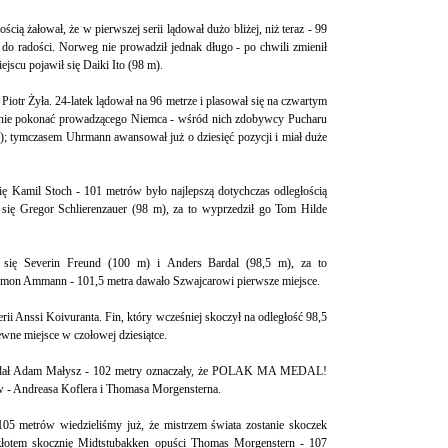
ią żałował, że w pierwszej serii lądował dużo bliżej, niż teraz - 99
o radości. Norweg nie prowadził jednak długo - po chwili zmienił
jscu pojawił się Daiki Ito (98 m).
Piotr Żyła. 24-latek lądował na 96 metrze i plasował się na czwartym
tanie pokonać prowadzącego Niemca - wśród nich zdobywcy Pucharu
); tymczasem Uhrmann awansował już o dziesięć pozycji i miał duże
się Kamil Stoch - 101 metrów było najlepszą dotychczas odległością
 się Gregor Schlierenzauer (98 m), za to wyprzedził go Tom Hilde
 się Severin Freund (100 m) i Anders Bardal (98,5 m), za to
imon Ammann - 101,5 metra dawało Szwajcarowi pierwsze miejsce.
rii Anssi Koivuranta. Fin, który wcześniej skoczył na odległość 98,5
ewne miejsce w czołowej dziesiątce.
oddał Adam Małysz - 102 metry oznaczały, że POLAK MA MEDAL!
ów - Andreasa Koflera i Thomasa Morgensterna.
05 metrów wiedzieliśmy już, że mistrzem świata zostanie skoczek
 złotem skocznię Midtstubakken opuści Thomas Morgenstern - 107