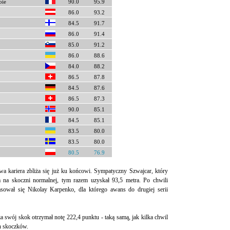
oie
90.0
95.9
86.0
93.2
84.5
91.7
86.0
91.4
85.0
91.2
86.0
88.6
84.0
88.2
86.5
87.8
84.5
87.6
86.5
87.3
90.0
85.1
84.5
85.1
83.5
80.0
83.5
80.0
80.5
76.9
awa kariera zbliża się już ku końcowi. Sympatyczny Szwajcar, który
a na skoczni normalnej, tym razem uzyskał 93,5 metra. Po chwili
sował się Nikolay Karpenko, dla którego awans do drugiej serii
a swój skok otrzymał notę 222,4 punktu - taką samą, jak kilka chwil
h skoczków.