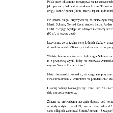
Polak przez kilka minut utrzymywał się na szczycie ta
jako pierwszy lądował za punktem K - na 96 metrze.
drugi), Janne Ahonen (96 m - trzeci), tej sztuki dokonał
Fin bardzo długo utrzymywał się na pierwszym miejs
Martin Schmitt, Noriaki Kasai, Anders Bardal, Ander
Loitzl. Swojego występu do udanych nie zaliczy też r
(90 m), to jeszcze upadł!
Liczyliśmy, że tę fatalną serię krótkich skoków prze
do walki o medale - 94 metry z lekkim wiatrem w plecy 
Wielkim faworytem konkursu był Gregor Schlierenzauer,
to z pewnością wynik, który nie zadowalał Austriaka
uzyskał Severin Freund - trzeci).
Matti Hautamaeki pokazał to, do czego nas przyzwycz
Fina z konkursem. Z warunkami nie poradził sobie Mar
Ostatnią nadzieją Norwegów był Tom Hilde. Na 23-let
dały mu czwarte miejsce.
Zmiana na prowadzeniu nastąpiła dopiero pod koniec
w niezłym stylu uzyskał 99,5 metra. Bliżej lądował
samą odległość zanotował Simon Ammann - Szwajcar b