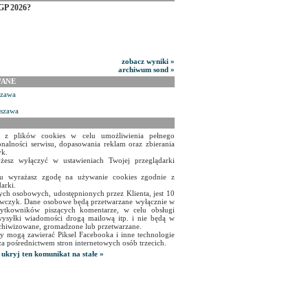
GP 2026?
zobacz wyniki »
archiwum sond »
WANE
szawa
rszawa
a z plików cookies w celu umożliwienia pełnego
onalności serwisu, dopasowania reklam oraz zbierania
yk.
żesz wyłączyć w ustawieniach Twojej przeglądarki
isu wyrażasz zgodę na używanie cookies zgodnie z
arki.
ch osobowych, udostępnionych przez Klienta, jest 10
czyk. Dane osobowe będą przetwarzane wyłącznie w
użytkowników piszących komentarze, w celu obsługi
ysyłki wiadomości drogą mailową itp. i nie będą w
chiwizowane, gromadzone lub przetwarzane.
y mogą zawierać Piksel Facebooka i inne technologie
za pośrednictwem stron internetowych osób trzecich.
ukryj ten komunikat na stałe »