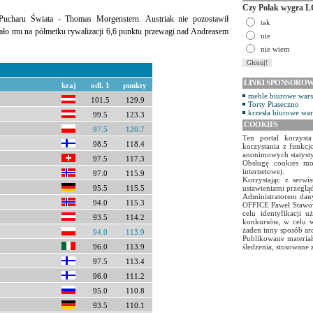
Czy Polak wygra L
 Pucharu Świata - Thomas Morgenstern. Austriak nie pozostawił
tak
dawało mu na półmetku rywalizacji 6,6 punktu przewagi nad Andreasem
nie
nie wiem
LINKI SPONSORO
kraj
odl. 1
punkty
meble biurowe war
101.5
129.9
Torty Piaseczno
krzesła biurowe wa
99.5
123.3
COOKIES
97.5
120.7
Ten portal korzyst
98.5
118.4
korzystania z funkcj
anonimowych statyst
97.5
117.3
Obsługę cookies mo
internetowej.
97.0
115.9
Korzystając z serw
95.5
115.5
ustawieniami przegląd
Administratorem dany
94.0
115.3
OFFICE Paweł Stawow
celu identyfikacji 
93.5
114.2
konkursów, w celu w
żaden inny sposób ar
94.0
113.9
Publikowane materiał
96.0
113.9
śledzenia, stosowane 
97.5
113.4
96.0
111.2
95.0
110.8
93.5
110.1