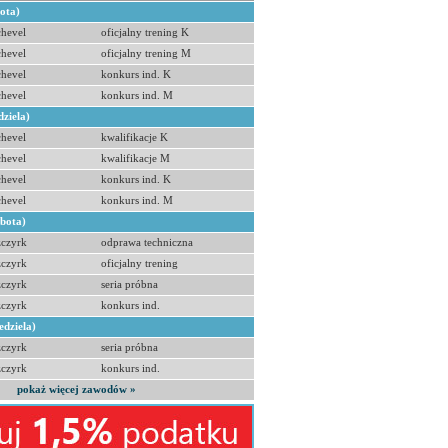
bota)
hevel
oficjalny trening K
hevel
oficjalny trening M
hevel
konkurs ind. K
hevel
konkurs ind. M
dziela)
hevel
kwalifikacje K
hevel
kwalifikacje M
hevel
konkurs ind. K
hevel
konkurs ind. M
obota)
zczyrk
odprawa techniczna
zczyrk
oficjalny trening
zczyrk
seria próbna
zczyrk
konkurs ind.
edziela)
zczyrk
seria próbna
zczyrk
konkurs ind.
pokaż więcej zawodów »