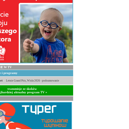
IE W TV
je i programy
rt
Letnie Grand Prix, Wisła 2026 - podsumowanie
transmisje ze skoków
jbardziej aktualny program TV »