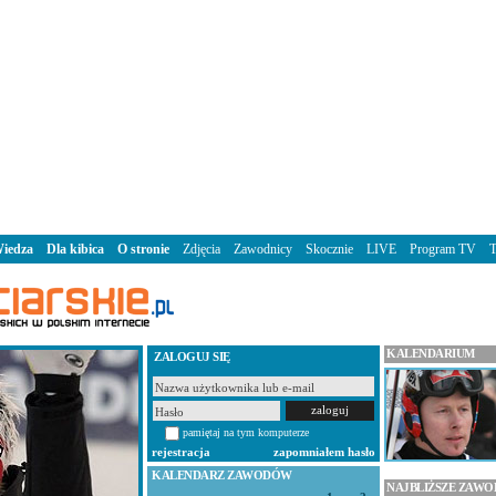
iedza
Dla kibica
O stronie
Zdjęcia
Zawodnicy
Skocznie
LIVE
Program TV
KALENDARIUM
ZALOGUJ SIĘ
pamiętaj na tym komputerze
rejestracja
zapomniałem hasło
KALENDARZ ZAWODÓW
NAJBLIŻSZE ZAW