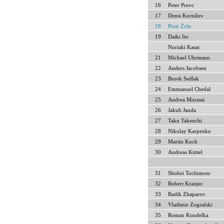
16
Peter Prevc
17
Denis Kornilov
18
Piotr Żyła
19
Daiki Ito
Noriaki Kasai
21
Michael Uhrmann
22
Anders Jacobsen
23
Borek Sedlak
24
Emmanuel Chedal
25
Andrea Morassi
26
Jakub Janda
27
Taku Takeuchi
28
Nikolay Karpenko
29
Martin Koch
30
Andreas Küttel
31
Shohei Tochimoto
32
Robert Kranjec
33
Radik Zhaparov
34
Vladimir Zografski
35
Roman Koudelka