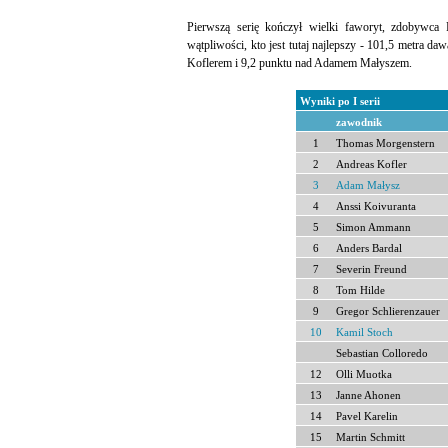
Pierwszą serię kończył wielki faworyt, zdobywca
wątpliwości, kto jest tutaj najlepszy - 101,5 metra 
Koflerem i 9,2 punktu nad Adamem Małyszem.
Wyniki po I serii
zawodnik
1
Thomas Morgenstern
2
Andreas Kofler
3
Adam Małysz
4
Anssi Koivuranta
5
Simon Ammann
6
Anders Bardal
7
Severin Freund
8
Tom Hilde
9
Gregor Schlierenzauer
10
Kamil Stoch
Sebastian Colloredo
12
Olli Muotka
13
Janne Ahonen
14
Pavel Karelin
15
Martin Schmitt