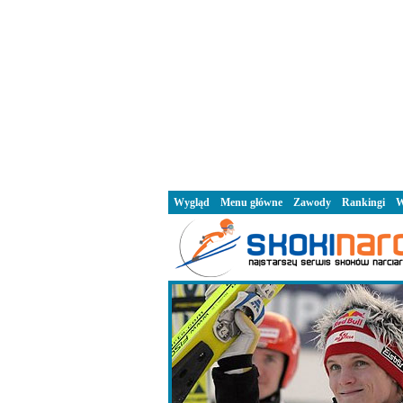
Wygląd
Menu główne
Zawody
Rankingi
W