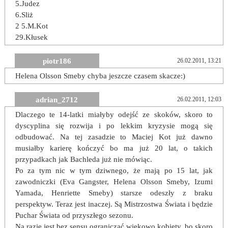
5.Judez
6.Sliż
2 5.M.Kot
29.Kłusek
piotr186
26.02.2011, 13:21
Helena Olsson Smeby chyba jeszcze czasem skacze:)
adrian_2712
26.02.2011, 12:03
Dlaczego te 14-latki miałyby odejść ze skoków, skoro to
dyscyplina się rozwija i po lekkim kryzysie mogą się
odbudować. Na tej zasadzie to Maciej Kot już dawno
musiałby karierę kończyć bo ma już 20 lat, o takich
przypadkach jak Bachleda już nie mówiąc.
Po za tym nic w tym dziwnego, że mają po 15 lat, jak
zawodniczki (Eva Gangster, Helena Olsson Smeby, Izumi
Yamada, Henriette Smeby) starsze odeszły z braku
perspektyw. Teraz jest inaczej. Są Mistrzostwa Świata i będzie
Puchar Świata od przyszłego sezonu.
Na razie jest bez sensu ograniczać wiekowo kobiety, bo skoro