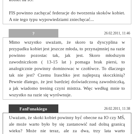
FIS powinno zachęcać federacje do tworzenia skoków kobiet.
A nie tego typu wypowiedziami zniechęcać...
?
26.02.2011, 11:46
Mimo wszystko uważam, że skoro ta dyscyplina w
przypadku kobiet jest jeszcze młoda, to przynajmniej na razie
powinno pozostac tak, jak jest. Skoro młodszym
zawodniczkom ( 13-15 lat ) pomaga brak piersi, to
analogicznie powinny dominowac w czołówce. To dlaczego
tak nie jest? Czemu Iraschko jest najlepszą skoczkinią?
Pewnie dlatego, że jest bardziej doświadczoną zawodniczką,
a jak wiadomo trening czyni mistrza. Więc według mnie to
wszystko na razie się wyrównuje.
FanFunakiego
26.02.2011, 11:38
Uważam, że skoki kobiet powinny być obecne na IO czy MŚ,
ale może warto było by się zastanowić nad dolną granicą
wieku? Może nie teraz, ale za dwa, trzy lata warto