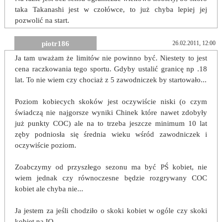
taka Takanashi jest w czołówce, to już chyba lepiej jej
pozwolić na start.
piotr186
26.02.2011, 12:00
Ja tam uważam że limitów nie powinno być. Niestety to jest
cena raczkowania tego sportu. Gdyby ustalić granicę np .18
lat. To nie wiem czy chociaż z 5 zawodniczek by startowało...
Poziom kobiecych skoków jest oczywiście niski (o czym
świadczą nie najgorsze wyniki Chinek które nawet zdobyły
już punkty COC) ale na to trzeba jeszcze minimum 10 lat
zęby podniosła się średnia wieku wśród zawodniczek i
oczywiście poziom.
Zoabczymy od przyszłego sezonu ma być PŚ kobiet, nie
wiem jednak czy równoczesne będzie rozgrywany COC
kobiet ale chyba nie...
Ja jestem za jeśli chodziło o skoki kobiet w ogóle czy skoki
kobiet na IO.