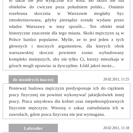
to także nie jest wyłącznie ich wina. Bo skoro nie ma
obiektów do cwiczen poza południem polski... Ostatnio
rozebrana skocznia w Warszawie mogłaby byc
zmodernizowana, gdyby pieniądze zostały wydane przez
władze Warszawy w inny sposób... Ten obiekt miał
historyczne znaczenie dla tego miasta. Skoki mężczyzn są w
Polsce bardzo popularne. Myśle, ze to jest jeden z tych
głownych i mocnych argumentow, dla ktorych obok
warszawskiej skoczni powinien zostac wybudowany
kompleks mniejszych, aby nie tylko Ci, ktorzy mieszkaja w
górach mogli uprawiac ta dyscypline. Łódź jakoś może...
do mondrych inaczej
26.02.2011, 11:25
Ponieważ budowa mężczyzn predysponuje ich do cięzkiem
pracy fizycznej nie powinni wykonywać jakiejkolwiek innej
pracy. Praca umysłowa dla kobiet oraz niepełnoisp[rawnych
fizycznie mężczyzn. Wnoszę o zakaz zatrudniania ich w
zawodach, gdzie praca fizyczna nie jest wymagana.
Labrador
26.02.2011, 11:18