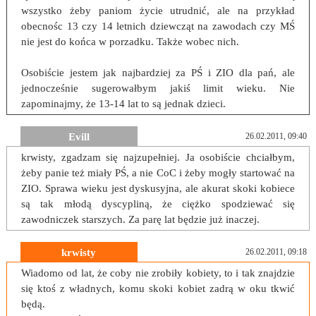
wszystko żeby paniom życie utrudnić, ale na przykład
obecnośc 13 czy 14 letnich dziewcząt na zawodach czy MŚ
nie jest do końca w porzadku. Także wobec nich.
Osobiście jestem jak najbardziej za PŚ i ZIO dla pań, ale
jednocześnie sugerowałbym jakiś limit wieku. Nie
zapominajmy, że 13-14 lat to są jednak dzieci.
Evill
26.02.2011, 09:40
krwisty, zgadzam się najzupełniej. Ja osobiście chciałbym,
żeby panie też miały PŚ, a nie CoC i żeby mogły startować na
ZIO. Sprawa wieku jest dyskusyjna, ale akurat skoki kobiece
są tak młodą dyscypliną, że ciężko spodziewać się
zawodniczek starszych. Za parę lat będzie już inaczej.
krwisty
26.02.2011, 09:18
Wiadomo od lat, że coby nie zrobiły kobiety, to i tak znajdzie
się ktoś z władnych, komu skoki kobiet zadrą w oku tkwić
będą.