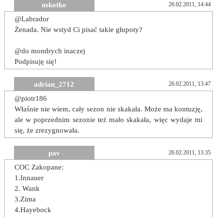
uskotko
26.02.2011, 14:44
@Labrador
Żenada. Nie wstyd Ci pisać takie głupoty?
@do mondrych inaczej
Podpisuję się!
adrian_2712
26.02.2011, 13:47
@piotr186
Właśnie nie wiem, cały sezon nie skakała. Może ma kontuzję,
ale w poprzednim sezonie też mało skakała, więc wydaje mi
się, że zrezygnowała.
pav
26.02.2011, 13:35
COC Zakopane:
1.Innauer
2. Wank
3.Zima
4.Hayebock