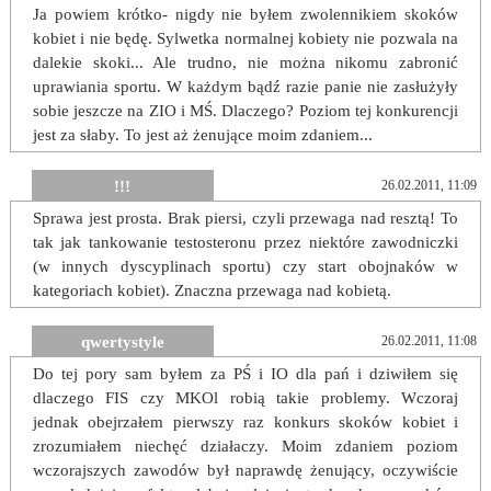
Ja powiem krótko- nigdy nie byłem zwolennikiem skoków
kobiet i nie będę. Sylwetka normalnej kobiety nie pozwala na
dalekie skoki... Ale trudno, nie można nikomu zabronić
uprawiania sportu. W każdym bądź razie panie nie zasłużyły
sobie jeszcze na ZIO i MŚ. Dlaczego? Poziom tej konkurencji
jest za słaby. To jest aż żenujące moim zdaniem...
!!!
26.02.2011, 11:09
Sprawa jest prosta. Brak piersi, czyli przewaga nad resztą! To
tak jak tankowanie testosteronu przez niektóre zawodniczki
(w innych dyscyplinach sportu) czy start obojnaków w
kategoriach kobiet). Znaczna przewaga nad kobietą.
qwertystyle
26.02.2011, 11:08
Do tej pory sam byłem za PŚ i IO dla pań i dziwiłem się
dlaczego FIS czy MKOl robią takie problemy. Wczoraj
jednak obejrzałem pierwszy raz konkurs skoków kobiet i
zrozumiałem niechęć działaczy. Moim zdaniem poziom
wczorajszych zawodów był naprawdę żenujący, oczywiście