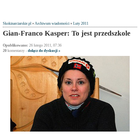
Skokinarciarskie.pl
»
Archiwum wiadomości
»
Luty 2011
Gian-Franco Kasper: To jest przedszkole
Opublikowano:
26 lutego 2011, 07:36
20
komentarzy
-
dołącz do dyskusji »