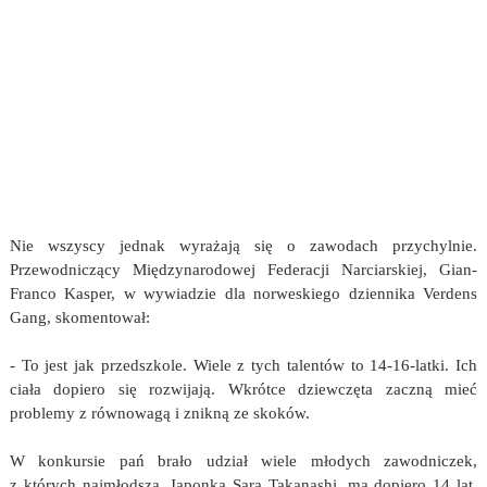
Nie wszyscy jednak wyrażają się o zawodach przychylnie.
Przewodniczący Międzynarodowej Federacji Narciarskiej, Gian-
Franco Kasper, w wywiadzie dla norweskiego dziennika Verdens
Gang, skomentował:
- To jest jak przedszkole. Wiele z tych talentów to 14-16-latki. Ich
ciała dopiero się rozwijają. Wkrótce dziewczęta zaczną mieć
problemy z równowagą i znikną ze skoków.
W konkursie pań brało udział wiele młodych zawodniczek,
z których najmłodsza, Japonka Sara Takanashi, ma dopiero 14 lat.