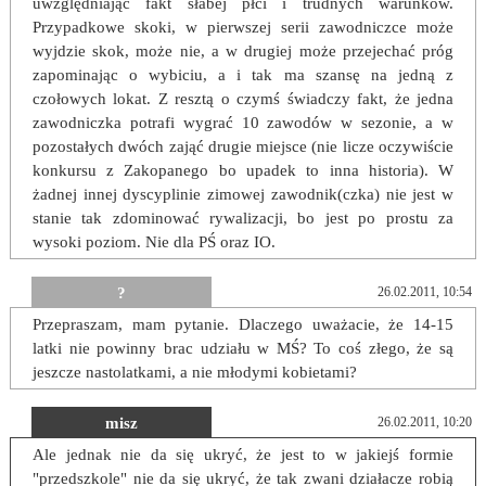
uwzględniając fakt słabej płci i trudnych warunków.
Przypadkowe skoki, w pierwszej serii zawodniczce może
wyjdzie skok, może nie, a w drugiej może przejechać próg
zapominając o wybiciu, a i tak ma szansę na jedną z
czołowych lokat. Z resztą o czymś świadczy fakt, że jedna
zawodniczka potrafi wygrać 10 zawodów w sezonie, a w
pozostałych dwóch zająć drugie miejsce (nie licze oczywiście
konkursu z Zakopanego bo upadek to inna historia). W
żadnej innej dyscyplinie zimowej zawodnik(czka) nie jest w
stanie tak zdominować rywalizacji, bo jest po prostu za
wysoki poziom. Nie dla PŚ oraz IO.
?
26.02.2011, 10:54
Przepraszam, mam pytanie. Dlaczego uważacie, że 14-15
latki nie powinny brac udziału w MŚ? To coś złego, że są
jeszcze nastolatkami, a nie młodymi kobietami?
misz
26.02.2011, 10:20
Ale jednak nie da się ukryć, że jest to w jakiejś formie
"przedszkole" nie da się ukryć, że tak zwani działacze robią