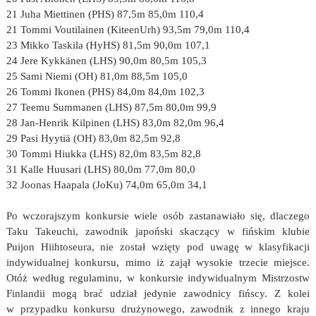
21 Juha Miettinen (PHS) 87,5m 85,0m 110,4
21 Tommi Voutilainen (KiteenUrh) 93,5m 79,0m 110,4
23 Mikko Taskila (HyHS) 81,5m 90,0m 107,1
24 Jere Kykkänen (LHS) 90,0m 80,5m 105,3
25 Sami Niemi (OH) 81,0m 88,5m 105,0
26 Tommi Ikonen (PHS) 84,0m 84,0m 102,3
27 Teemu Summanen (LHS) 87,5m 80,0m 99,9
28 Jan-Henrik Kilpinen (LHS) 83,0m 82,0m 96,4
29 Pasi Hyytiä (OH) 83,0m 82,5m 92,8
30 Tommi Hiukka (LHS) 82,0m 83,5m 82,8
31 Kalle Huusari (LHS) 80,0m 77,0m 80,0
32 Joonas Haapala (JoKu) 74,0m 65,0m 34,1
Po wczorajszym konkursie wiele osób zastanawiało się, dlaczego
Taku Takeuchi, zawodnik japoński skaczący w fińskim klubie
Puijon Hiihtoseura, nie został wzięty pod uwagę w klasyfikacji
indywidualnej konkursu, mimo iż zajął wysokie trzecie miejsce.
Otóż według regulaminu, w konkursie indywidualnym Mistrzostw
Finlandii mogą brać udział jedynie zawodnicy fińscy. Z kolei
w przypadku konkursu drużynowego, zawodnik z innego kraju