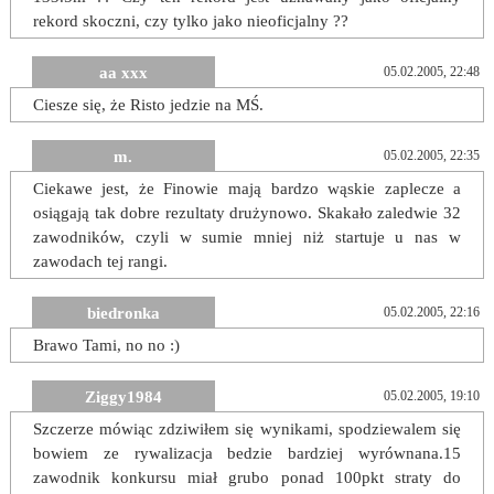
rekord skoczni, czy tylko jako nieoficjalny ??
aa xxx
05.02.2005, 22:48
Ciesze się, że Risto jedzie na MŚ.
m.
05.02.2005, 22:35
Ciekawe jest, że Finowie mają bardzo wąskie zaplecze a
osiągają tak dobre rezultaty drużynowo. Skakało zaledwie 32
zawodników, czyli w sumie mniej niż startuje u nas w
zawodach tej rangi.
biedronka
05.02.2005, 22:16
Brawo Tami, no no :)
Ziggy1984
05.02.2005, 19:10
Szczerze mówiąc zdziwiłem się wynikami, spodziewalem się
bowiem ze rywalizacja bedzie bardziej wyrównana.15
zawodnik konkursu miał grubo ponad 100pkt straty do