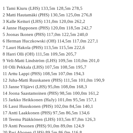
1 Tami Kiuru (LHS) 133,5m 128,5m 278,5
2 Matti Hautamäki (PHS) 130,5m 125,0m 276,8
3 Kalle Keituri (LHS) 131,0m 120,0m 262,2
4 Janne Happonen (PHS) 120,0m 118,5m 242,7
5 Joonas Ikonen (PHS) 117,0m 122,5m 240,0
6 Herman Huczkowski (OH) 114,5m 117,0m 227,1
7 Lauri Hakola (PHS) 113,5m 115,5m 222,6
8 Harri Olli (OH) 111,5m 109,5m 205,7
9 Veli-Matti Lindström (LHS) 109,5m 110,0m 201,0
10 Olli Pekkala (LHS) 107,5m 108,5m 195,7
11 Arttu Lappi (PHS) 108,5m 107,0m 194,3
12 Juha-Matti Ruuskanen (PHS) 111,5m 101,0m 190,9
13 Janne Ylijärvi (LHS) 95,0m 108,0m 168,3
14 Joona Saastamoinen (PHS) 98,5m 100,0m 161,2
15 Jarkko Heikkonen (HaJy) 101,0m 95,5m 157,1
16 Lassi Huuskonen (PHS) 102,0m 84,5m 140,1
17 Antti Laakkonen (PHS) 97,5m 86,5m 134,6
18 Teemu Pääkkönen (LHS) 103,5m 87,0m 126,3
19 Antti Pesonen (PHS) 91,0m 89,0m 124,9
20 Pasi Ahonen (LHS) 89,5m 86,0m 116,8