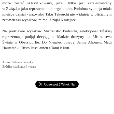
może zostać sklasyfikowany, jeżeli tylko jest zarejestrowany
w Związku jako reprezentant danego klubu. Podobna sytuacja miała
miejsce dzisiaj - nazwisko Taku Takeuchi nie widnieje w oficjalnym
zestawieniu wyników, mimo iż zajął 6 miejsce.
Na podstawie wyników Mistrzostw Finlandii, selekcjoner fińskiej
reprezentacji podjął decyzję o składzie drużyny na Mistrzostwa
Świata w Oberstdorfie. Do Niemiec pojadą: Janne Ahonen, Matti
Hautamäki, Risto Jussilainen i Tami Kiuru.
Autor:
Sabina Żurawska
Źródło:
wiadomość własna