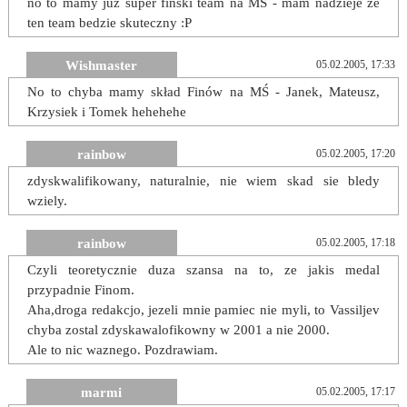
no to mamy już super fiński team na MŚ - mam nadzieje ze
ten team bedzie skuteczny :P
Wishmaster
05.02.2005, 17:33
No to chyba mamy skład Finów na MŚ - Janek, Mateusz,
Krzysiek i Tomek hehehehe
rainbow
05.02.2005, 17:20
zdyskwalifikowany, naturalnie, nie wiem skad sie bledy
wziely.
rainbow
05.02.2005, 17:18
Czyli teoretycznie duza szansa na to, ze jakis medal
przypadnie Finom.
Aha,droga redakcjo, jezeli mnie pamiec nie myli, to Vassiljev
chyba zostal zdyskawalofikowny w 2001 a nie 2000.
Ale to nic waznego. Pozdrawiam.
marmi
05.02.2005, 17:17