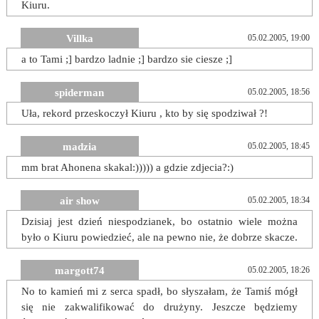
Kiuru.
Villka
05.02.2005, 19:00
a to Tami ;] bardzo ladnie ;] bardzo sie ciesze ;]
spiderman
05.02.2005, 18:56
Uła, rekord przeskoczył Kiuru , kto by się spodziwał ?!
madzia
05.02.2005, 18:45
mm brat Ahonena skakal:))))) a gdzie zdjecia?:)
air show
05.02.2005, 18:34
Dzisiaj jest dzień niespodzianek, bo ostatnio wiele można
było o Kiuru powiedzieć, ale na pewno nie, że dobrze skacze.
margott74
05.02.2005, 18:26
No to kamień mi z serca spadł, bo słyszałam, że Tamiś mógł
się nie zakwalifikować do drużyny. Jeszcze będziemy