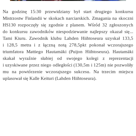
Na godzinę 15:30 przewidziany był start drugiego konkursu
Mistrzostw Finlandii w skokach narciarskich. Zmagania na skoczni
HS130 rozpoczęły się zgodnie z planem. Wśród 32 zgłoszonych
do konkursu zawodników niespodziewanie najlepszy okazał się...
Tami Kiuru. Zawodnik klubu Lahden Hiihtoseura uzyskał 133,5
i 128,5 metra i z łączną notą 278,5pkt pokonał wczorajszego
triumfatora Mattiego Hautamäki (Puijon Hiihtoseura). Hautamäki
skakał wyraźnie słabiej od swojego kolegi z reprezentacji
i uzyskiwane przez niego odległości (130,5m i 125m) nie pozwoliły
mu na powtórzenie wczorajszego sukcesu. Na trzecim miejscu
uplasował się Kalle Keituri (Lahden Hiihtoseura).