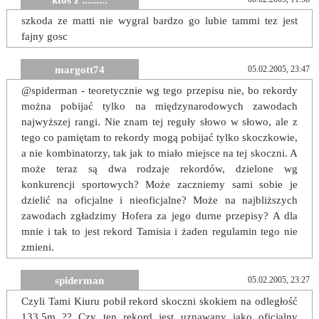
ktos z .........
szkoda ze matti nie wygral bardzo go lubie tammi tez jest
fajny gosc
margott74
05.02.2005, 23:47
@spiderman - teoretycznie wg tego przepisu nie, bo rekordy
można pobijać tylko na międzynarodowych zawodach
najwyższej rangi. Nie znam tej reguły słowo w słowo, ale z
tego co pamiętam to rekordy mogą pobijać tylko skoczkowie,
a nie kombinatorzy, tak jak to miało miejsce na tej skoczni. A
może teraz są dwa rodzaje rekordów, dzielone wg
konkurencji sportowych? Może zaczniemy sami sobie je
dzielić na oficjalne i nieoficjalne? Może na najbliższych
zawodach zgładzimy Hofera za jego durne przepisy? A dla
mnie i tak to jest rekord Tamisia i żaden regulamin tego nie
zmieni.
spiderman
05.02.2005, 23:27
Czyli Tami Kiuru pobił rekord skoczni skokiem na odległość
133.5m ?? Czy ten rekord jest uznawany jako oficjalny