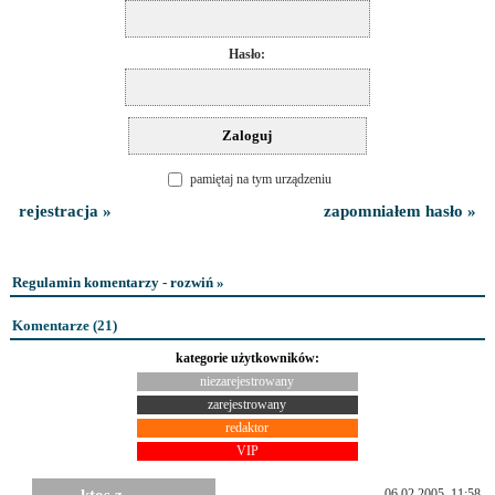
Hasło:
pamiętaj na tym urządzeniu
rejestracja »
zapomniałem hasło »
Regulamin komentarzy - rozwiń »
Komentarze (
21
)
kategorie użytkowników:
niezarejestrowany
zarejestrowany
redaktor
VIP
06.02.2005, 11:58