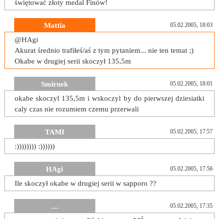
świętować złoty medal Finów!
Mattia
05.02.2005, 18:03
@HAgi
Akurat średnio trafiłeś/aś z tym pytaniem... nie ten temat ;)
Okabe w drugiej serii skoczył 135,5m
Smirnek
05.02.2005, 18:01
okabe skoczyl 135,5m i wskoczyl by do pierwszej dziesiatki
caly czas nie rozumiem czemu przerwali
TAMI
05.02.2005, 17:57
:)))))))) :))))))
HAgi
05.02.2005, 17:56
Ile skoczył okabe w drugiej serii w sapporo ??
....
05.02.2005, 17:35