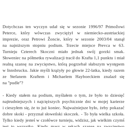
Dotychczas ten wyczyn udał się w sezonie 1996/97 Primožowi
Peterce, który wówczas zwyciężył w niemiecko-austriackiej
imprezie, oraz Petrowi Žoncie, który w sezonie 2003/04 stanął
na najniższym stopniu podium. Trzecie miejsce Prevca w 63.
Turnieju Czterech Skoczni miało jednak swój gorzki smak.
Słoweniec na półmetku rywalizacji tracił do Krafta 1,1 punktu i miał
realną szansę na zwycięstwo, którą pogrzebał słabszym występem
w Innsbrucku. Jakie myśli krążyły po głowie 22-latka, kiedy razem
ze Stefanem Kraftem i Michaelem Hayboeckiem znalazł się
na "pudle"?
- Kiedy stałem na podium, myślałem o tym, że było to dziesięć
najtrudniejszych i najcięższych psychicznie dni w mojej karierze
i cieszyłem się, że to już koniec. Najważniejsze było, żeby pokazać
dobre skoki - przyznał słoweński skoczek. - To była wielka szkoła.
Tylko kiedy jesteś w czołówce turnieju, widzisz, jak wielkim czymś
jest to wszystko. Kiedy masz w rękach szansę na zwycięstwo