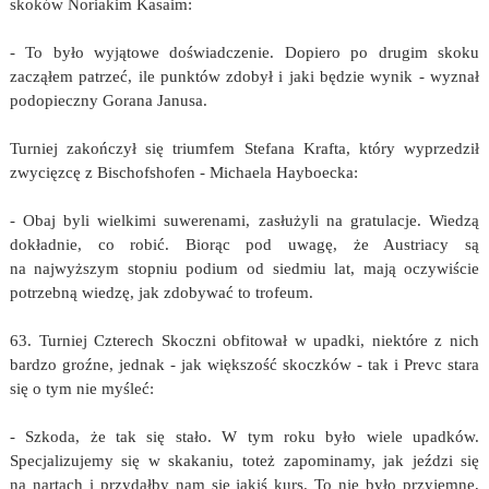
skoków Noriakim Kasaim:
- To było wyjątowe doświadczenie. Dopiero po drugim skoku
zacząłem patrzeć, ile punktów zdobył i jaki będzie wynik - wyznał
podopieczny Gorana Janusa.
Turniej zakończył się triumfem Stefana Krafta, który wyprzedził
zwycięzcę z Bischofshofen - Michaela Hayboecka:
- Obaj byli wielkimi suwerenami, zasłużyli na gratulacje. Wiedzą
dokładnie, co robić. Biorąc pod uwagę, że Austriacy są
na najwyższym stopniu podium od siedmiu lat, mają oczywiście
potrzebną wiedzę, jak zdobywać to trofeum.
63. Turniej Czterech Skoczni obfitował w upadki, niektóre z nich
bardzo groźne, jednak - jak większość skoczków - tak i Prevc stara
się o tym nie myśleć:
- Szkoda, że tak się stało. W tym roku było wiele upadków.
Specjalizujemy się w skakaniu, toteż zapominamy, jak jeździ się
na nartach i przydałby nam się jakiś kurs. To nie było przyjemne,