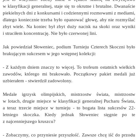
w klasyfikacji generalnej, staje się to okrutne i brutalne. Dwanaście
piekielnych dni z konkursami i codziennymi rozmowami z mediami,
dlatego koniecznie trzeba było opanować głowę, aby nie rozmyślać
zbyt wiele. Na koniec był zbyt duży nacisk na skoki oraz wyniki
i straciłem koncentrację. Nie było czerwonej lini.
Jak powiedział Słoweniec, podium Turnieju Czterech Skoczni było
brakującym sukcesem w jego wstępnej kolekcji:
- Z każdym dniem znaczy to więcej. To trofeum ostatnich wielkich
zawodów, którego mi brakowało. Początkowy pakiet medali już
uzbierałem - stwierdził zadowolony.
Medale igrzysk olimpijskich, mistrzostw świata, mistrzostw
w lotach, drugie miejsce w klasyfikacji generalnej Pucharu Świata,
a teraz trzecie miejsce w turnieju - to bogata lista sukcesów 22-
letniego skoczka. Kiedy jednak Słoweniec sięgnie po te
z najcenniejszego kruszcu?
- Zobaczymy, co przyniesie przyszłość. Zawsze chcę iść do przodu