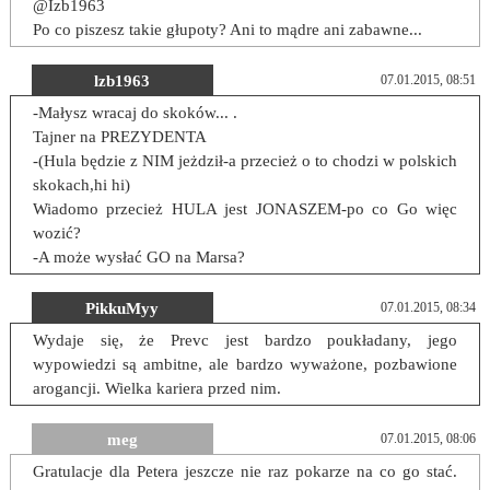
@Izb1963
Po co piszesz takie głupoty? Ani to mądre ani zabawne...
lzb1963
07.01.2015, 08:51
-Małysz wracaj do skoków... .
Tajner na PREZYDENTA
-(Hula będzie z NIM jeżdził-a przecież o to chodzi w polskich
skokach,hi hi)
Wiadomo przecież HULA jest JONASZEM-po co Go więc
wozić?
-A może wysłać GO na Marsa?
PikkuMyy
07.01.2015, 08:34
Wydaje się, że Prevc jest bardzo poukładany, jego
wypowiedzi są ambitne, ale bardzo wyważone, pozbawione
arogancji. Wielka kariera przed nim.
meg
07.01.2015, 08:06
Gratulacje dla Petera jeszcze nie raz pokarze na co go stać.