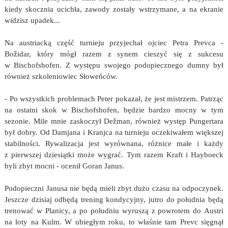
kiedy skocznia ucichła, zawody zostały wstrzymane, a na ekranie
widzisz upadek...
Na austriacką część turnieju przyjechał ojciec Petra Prevca -
Božidar, który mógł razem z synem cieszyć się z sukcesu
w Bischofshofen. Z występu swojego podopiecznego dumny był
również szkoleniowiec Słoweńców.
- Po wszystkich problemach Peter pokazał, że jest mistrzem. Patrząc
na ostatni skok w Bischofshofen, będzie bardzo mocny w tym
sezonie. Mile mnie zaskoczył Dežman, również występ Pungertara
był dobry. Od Damjana i Kranjca na turnieju oczekiwałem większej
stabilności. Rywalizacja jest wyrównana, różnice małe i każdy
z pierwszej dziesiątki może wygrać. Tym razem Kraft i Hayboeck
byli zbyt mocni - ocenił Goran Janus.
Podopieczni Janusa nie będą mieli zbyt dużo czasu na odpoczynek.
Jeszcze dzisiaj odbędą trening kondycyjny, jutro do południa będą
trenować w Planicy, a po południu wyruszą z powrotem do Austri
na loty na Kulm. W ubiegłym roku, to właśnie tam Prevc sięgnął