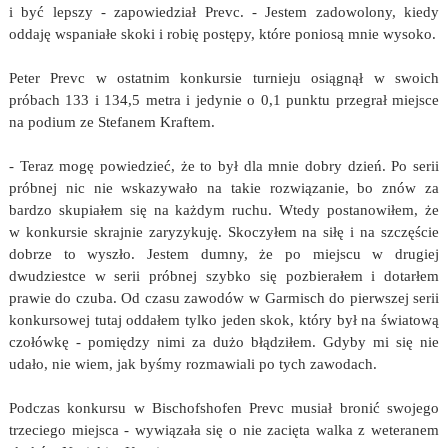
i być lepszy - zapowiedział Prevc. - Jestem zadowolony, kiedy
oddaję wspaniałe skoki i robię postępy, które poniosą mnie wysoko.
Peter Prevc w ostatnim konkursie turnieju osiągnął w swoich
próbach 133 i 134,5 metra i jedynie o 0,1 punktu przegrał miejsce
na podium ze Stefanem Kraftem.
- Teraz mogę powiedzieć, że to był dla mnie dobry dzień. Po serii
próbnej nic nie wskazywało na takie rozwiązanie, bo znów za
bardzo skupiałem się na każdym ruchu. Wtedy postanowiłem, że
w konkursie skrajnie zaryzykuję. Skoczyłem na siłę i na szczęście
dobrze to wyszło. Jestem dumny, że po miejscu w drugiej
dwudziestce w serii próbnej szybko się pozbierałem i dotarłem
prawie do czuba. Od czasu zawodów w Garmisch do pierwszej serii
konkursowej tutaj oddałem tylko jeden skok, który był na światową
czołówkę - pomiędzy nimi za dużo błądziłem. Gdyby mi się nie
udało, nie wiem, jak byśmy rozmawiali po tych zawodach.
Podczas konkursu w Bischofshofen Prevc musiał bronić swojego
trzeciego miejsca - wywiązała się o nie zacięta walka z weteranem