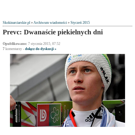
Skokinarciarskie.pl
»
Archiwum wiadomości
»
Styczeń 2015
Prevc: Dwanaście piekielnych dni
Opublikowano:
7 stycznia 2015, 07:52
7
komentarzy
-
dołącz do dyskusji »