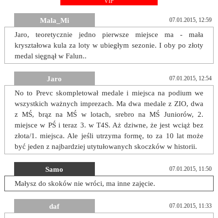
VIP
Mala_Mi
07.01.2015, 12:59
Jaro, teoretycznie jedno pierwsze miejsce ma - mała
kryształowa kula za loty w ubiegłym sezonie. I oby po złoty
medal sięgnął w Falun..
Jaro
07.01.2015, 12:54
No to Prevc skompletował medale i miejsca na podium we
wszystkich ważnych imprezach. Ma dwa medale z ZIO, dwa
z MŚ, brąz na MŚ w lotach, srebro na MŚ Juniorów, 2.
miejsce w PŚ i teraz 3. w T4S. Aż dziwne, że jest wciąż bez
złota/1. miejsca. Ale jeśli utrzyma formę, to za 10 lat może
być jeden z najbardziej utytułowanych skoczków w historii.
Samo
07.01.2015, 11:50
Małysz do skoków nie wróci, ma inne zajęcie.
daf
07.01.2015, 11:33