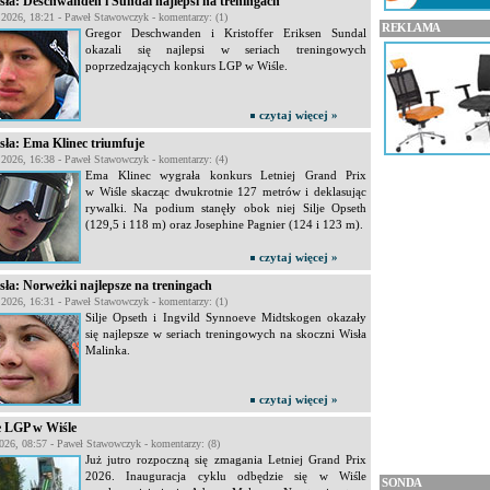
ła: Deschwanden i Sundal najlepsi na treningach
a 2026, 18:21 - Paweł Stawowczyk - komentarzy: (1)
REKLAMA
Gregor Deschwanden i Kristoffer Eriksen Sundal
okazali się najlepsi w seriach treningowych
poprzedzających konkurs LGP w Wiśle.
czytaj więcej »
ła: Ema Klinec triumfuje
a 2026, 16:38 - Paweł Stawowczyk - komentarzy: (4)
Ema Klinec wygrała konkurs Letniej Grand Prix
w Wiśle skacząc dwukrotnie 127 metrów i deklasując
rywalki. Na podium stanęły obok niej Silje Opseth
(129,5 i 118 m) oraz Josephine Pagnier (124 i 123 m).
czytaj więcej »
ła: Norweżki najlepsze na treningach
a 2026, 16:31 - Paweł Stawowczyk - komentarzy: (1)
Silje Opseth i Ingvild Synnoeve Midtskogen okazały
się najlepsze w seriach treningowych na skoczni Wisła
Malinka.
czytaj więcej »
e LGP w Wiśle
2026, 08:57 - Paweł Stawowczyk - komentarzy: (8)
Już jutro rozpoczną się zmagania Letniej Grand Prix
2026. Inauguracja cyklu odbędzie się w Wiśle
SONDA