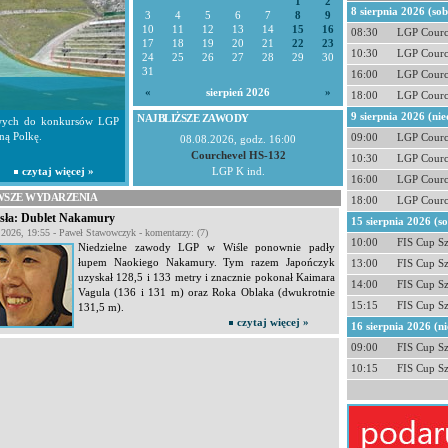
1
2
8 sierpnia 2026 (so
3
4
5
6
7
8
9
10
11
12
13
14
15
16
08:30
LGP Courc
17
18
19
20
21
22
23
10:30
LGP Courc
24
25
26
27
28
29
30
31
16:00
LGP Courc
«
sierpień 2026
»
18:00
LGP Courc
9 sierpnia 2026 (nie
NAJBLIŻSZE ZAWODY
towych do konkursów LGP
ną Polkę.
09:00
LGP Courc
08.08.2026, godz. 16:00
Courchevel HS-132
10:30
LGP Courc
czytaj więcej »
LGP K ind.
16:00
LGP Courc
SZE WYDARZENIA
18:00
LGP Courc
sła: Dublet Nakamury
15 sierpnia 2026 (s
a 2026, 19:55 - Paweł Stawowczyk - komentarzy: (7)
10:00
FIS Cup S
Niedzielne zawody LGP w Wiśle ponownie padły
łupem Naokiego Nakamury. Tym razem Japończyk
13:00
FIS Cup S
uzyskał 128,5 i 133 metry i znacznie pokonał Kaimara
14:00
FIS Cup S
Vagula (136 i 131 m) oraz Roka Oblaka (dwukrotnie
15:15
FIS Cup S
131,5 m).
czytaj więcej »
16 sierpnia 2026 (ni
09:00
FIS Cup S
10:15
FIS Cup S