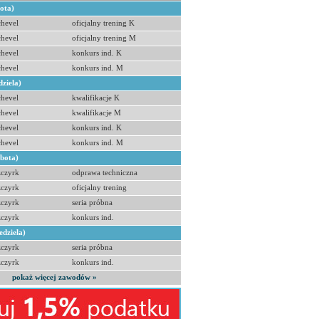
bota)
hevel
oficjalny trening K
hevel
oficjalny trening M
hevel
konkurs ind. K
hevel
konkurs ind. M
dziela)
hevel
kwalifikacje K
hevel
kwalifikacje M
hevel
konkurs ind. K
hevel
konkurs ind. M
obota)
zczyrk
odprawa techniczna
zczyrk
oficjalny trening
zczyrk
seria próbna
zczyrk
konkurs ind.
edziela)
zczyrk
seria próbna
zczyrk
konkurs ind.
pokaż więcej zawodów »