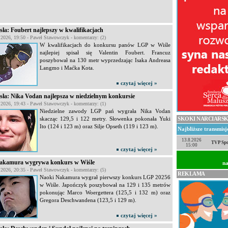
ła: Foubert najlepszy w kwalifikacjach
a 2026, 19:50 - Paweł Stawowczyk - komentarzy: (2)
W kwalifikacjach do konkursu panów LGP w Wiśle
najlepiej spisał się Valentin Foubert. Francuz
poszybował na 130 metr wyprzedzając Isaka Andreasa
Langmo i Maćka Kota.
czytaj więcej »
ła: Nika Vodan najlepsza w niedzielnym konkursie
a 2026, 19:43 - Paweł Stawowczyk - komentarzy: (1)
Niedzielne zawody LGP pań wygrała Nika Vodan
skacząc 129,5 i 122 metry. Słowenka pokonała Yuki
SKOKI NARCIARSK
Ito (124 i 123 m) oraz Silje Opseth (119 i 123 m).
Najbliższe transmis
13.8.2026
TVP Spo
15:00
czytaj więcej »
akamura wygrywa konkurs w Wiśle
na
a 2026, 20:35 - Paweł Stawowczyk - komentarzy: (5)
REKLAMA
Naoki Nakamura wygrał pierwszy konkurs LGP 20256
w Wiśle. Japończyk poszybował na 129 i 135 metrów
pokonując Marco Woergettera (125,5 i 132 m) oraz
Gregora Deschwandena (123,5 i 129 m).
czytaj więcej »