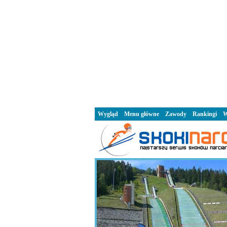
Wygląd
Menu główne
Zawody
Rankingi
W