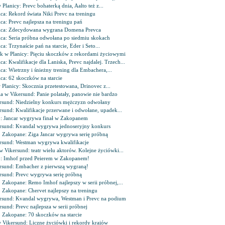
 Planicy: Prevc bohaterką dnia, Aalto też z...
ica: Rekord świata Niki Prevc na treningu
ica: Prevc najlepsza na treningu pań
nica: Zdecydowana wygrana Domena Prevca
ica: Seria próbna odwołana po siedmiu skokach
ca: Trzynaście pań na starcie, Eder i Seto...
k w Planicy: Pięciu skoczków z rekordami życiowymi
ca: Kwalifikacje dla Laniska, Prevc najdalej. Trzech...
ica: Wietrzny i śnieżny trening dla Embachera,...
ica: 62 skoczków na starcie
 Planicy: Skocznia przetestowana, Drinovec z...
la w Vikersund: Panie polatały, panowie nie bardzo
rsund: Niedzielny konkurs mężczyzn odwołany
rsund: Kwalifikacje przerwane i odwołane, upadek...
: Jancar wygrywa finał w Zakopanem
rsund: Kvandal wygrywa jednoseryjny konkurs
 Zakopane: Ziga Jancar wygrywa serię próbną
rsund: Westman wygrywa kwalifikacje
w Vikersund: teatr wielu aktorów. Kolejne życiówki...
: Imhof przed Peierem w Zakopanem!
rsund: Embacher z pierwszą wygraną!
rsund: Prevc wygrywa serię próbną
 Zakopane: Remo Imhof najlepszy w serii próbnej,...
 Zakopane: Chervet najlepszy na treningu
rsund: Kvandal wygrywa, Westman i Prevc na podium
rsund: Prevc najlepsza w serii próbnej
 Zakopane: 70 skoczków na starcie
w Vikersund: Liczne życiówki i rekordy krajów