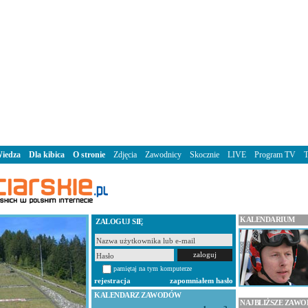
iedza
Dla kibica
O stronie
Zdjęcia
Zawodnicy
Skocznie
LIVE
Program TV
KALENDARIUM
ZALOGUJ SIĘ
pamiętaj na tym komputerze
rejestracja
zapomniałem hasło
KALENDARZ ZAWODÓW
NAJBLIŻSZE ZAW