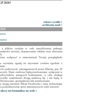
GP 2026?
zobacz wyniki »
archiwum sond »
WANE
szawa
rszawa
a z plików cookies w celu umożliwienia pełnego
onalności serwisu, dopasowania reklam oraz zbierania
yk.
żesz wyłączyć w ustawieniach Twojej przeglądarki
isu wyrażasz zgodę na używanie cookies zgodnie z
arki.
ch osobowych, udostępnionych przez Klienta, jest 10
czyk. Dane osobowe będą przetwarzane wyłącznie w
użytkowników piszących komentarze, w celu obsługi
ysyłki wiadomości drogą mailową itp. i nie będą w
chiwizowane, gromadzone lub przetwarzane.
y mogą zawierać Piksel Facebooka i inne technologie
za pośrednictwem stron internetowych osób trzecich.
ukryj ten komunikat na stałe »