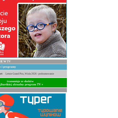
IE W TV
je i programy
rt
Letnie Grand Prix, Wisła 2026 - podsumowanie
transmisje ze skoków
jbardziej aktualny program TV »