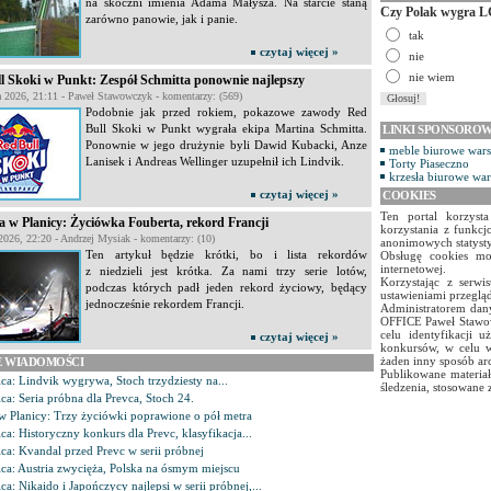
na skoczni imienia Adama Małysza. Na starcie staną
Czy Polak wygra L
zarówno panowie, jak i panie.
tak
czytaj więcej »
nie
nie wiem
l Skoki w Punkt: Zespół Schmitta ponownie najlepszy
a 2026, 21:11 - Paweł Stawowczyk - komentarzy: (569)
Podobnie jak przed rokiem, pokazowe zawody Red
Bull Skoki w Punkt wygrała ekipa Martina Schmitta.
LINKI SPONSORO
Ponownie w jego drużynie byli Dawid Kubacki, Anze
meble biurowe war
Lanisek i Andreas Wellinger uzupełnił ich Lindvik.
Torty Piaseczno
krzesła biurowe wa
czytaj więcej »
COOKIES
Ten portal korzyst
la w Planicy: Życiówka Fouberta, rekord Francji
korzystania z funkcj
2026, 22:20 - Andrzej Mysiak - komentarzy: (10)
anonimowych statyst
Ten artykuł będzie krótki, bo i lista rekordów
Obsługę cookies mo
internetowej.
z niedzieli jest krótka. Za nami trzy serie lotów,
Korzystając z serw
podczas których padł jeden rekord życiowy, będący
ustawieniami przegląd
jednocześnie rekordem Francji.
Administratorem dany
OFFICE Paweł Stawow
celu identyfikacji 
czytaj więcej »
konkursów, w celu w
żaden inny sposób ar
E WIADOMOŚCI
Publikowane materiał
ica: Lindvik wygrywa, Stoch trzydziesty na...
śledzenia, stosowane 
ica: Seria próbna dla Prevca, Stoch 24.
w Planicy: Trzy życiówki poprawione o pół metra
ca: Historyczny konkurs dla Prevc, klasyfikacja...
ica: Kvandal przed Prevc w serii próbnej
ica: Austria zwycięża, Polska na ósmym miejscu
ca: Nikaido i Japończycy najlepsi w serii próbnej,...