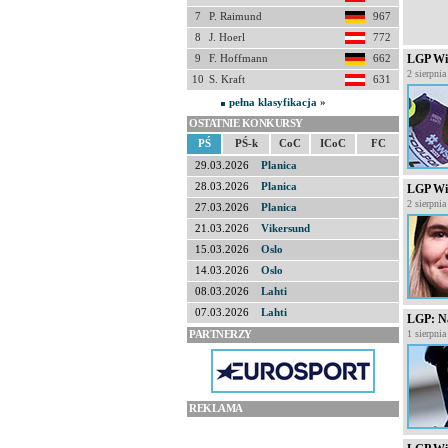
7
P. Raimund
967
8
J. Hoerl
772
9
F. Hoffmann
662
LGP Wis
2 sierpni
10
S. Kraft
631
pełna klasyfikacja »
OSTATNIE KONKURSY
PŚ
PŚ-k
CoC
ICoC
FC
29.03.2026
Planica
28.03.2026
Planica
LGP Wis
2 sierpni
27.03.2026
Planica
21.03.2026
Vikersund
15.03.2026
Oslo
14.03.2026
Oslo
08.03.2026
Lahti
07.03.2026
Lahti
LGP: N
PARTNERZY
1 sierpni
REKLAMA