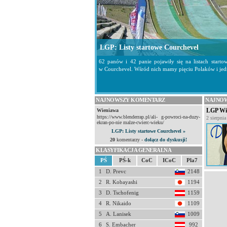
LGP: Listy startowe Courchevel
62 panów i 42 panie pojawiły się na listach star
w Courchevel. Wśród nich mamy pięciu Polaków i jed
NAJNOWSZY KOMENTARZ
NAJNOW
LGP Wi
Wieniawa
https://www.blenderrap.pl/ali- g-powroci-na-duzy-
2 sierpni
ekran-po-nie malze-cwierc-wieku/
LGP: Listy startowe Courchevel »
20
komentarzy -
dołącz do dyskusji!
KLASYFIKACJA GENERALNA
PŚ
PŚ-k
CoC
ICoC
Pla7
1
D. Prevc
2148
2
R. Kobayashi
1194
3
D. Tschofenig
1159
4
R. Nikaido
1109
5
A. Lanisek
1009
6
S. Embacher
992