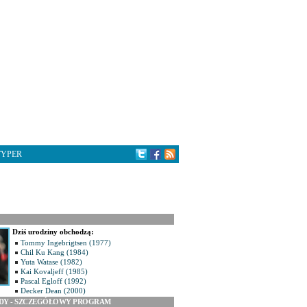
TYPER
Dziś urodziny obchodzą:
Tommy Ingebrigtsen (1977)
Chil Ku Kang (1984)
Yuta Watase (1982)
Kai Kovaljeff (1985)
Pascal Egloff (1992)
Decker Dean (2000)
ODY - SZCZEGÓŁOWY PROGRAM