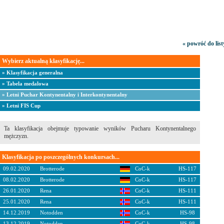
« powróć do lis
Wybierz aktualną klasyfikację...
» Klasyfikacja generalna
» Tabela medalowa
» Letni Puchar Kontynentalny i Interkontynentalny
» Letni FIS Cup
Ta klasyfikacja obejmuje typowanie wyników Pucharu Kontynentalnego
mężczyzn.
Klasyfikacja po poszczególnych konkursach...
09.02.2020
Brotterode
CoC-k
HS-117
08.02.2020
Brotterode
CoC-k
HS-117
26.01.2020
Rena
CoC-k
HS-111
25.01.2020
Rena
CoC-k
HS-111
14.12.2019
Notodden
CoC-k
HS-98
13.12.2019
Notodden
CoC-k
HS-98