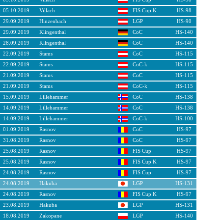
05.10.2019
Villach
FIS Cup K
HS-98
29.09.2019
Hinzenbach
LGP
HS-90
29.09.2019
Klingenthal
CoC
HS-140
28.09.2019
Klingenthal
CoC
HS-140
22.09.2019
Stams
CoC
HS-115
22.09.2019
Stams
CoC-k
HS-115
21.09.2019
Stams
CoC
HS-115
21.09.2019
Stams
CoC-k
HS-115
15.09.2019
Lillehammer
CoC
HS-138
14.09.2019
Lillehammer
CoC
HS-138
14.09.2019
Lillehammer
CoC-k
HS-100
01.09.2019
Rasnov
CoC
HS-97
31.08.2019
Rasnov
CoC
HS-97
25.08.2019
Rasnov
FIS Cup
HS-97
25.08.2019
Rasnov
FIS Cup K
HS-97
24.08.2019
Rasnov
FIS Cup
HS-97
24.08.2019
Hakuba
LGP
HS-131
24.08.2019
Rasnov
FIS Cup K
HS-97
23.08.2019
Hakuba
LGP
HS-131
18.08.2019
Zakopane
LGP
HS-140