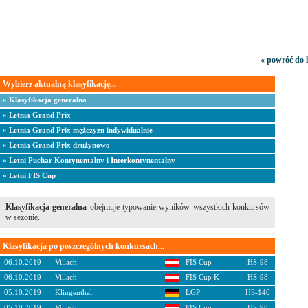
« powróć do 
Wybierz aktualną klasyfikację...
» Klasyfikacja generalna
» Letnia Grand Prix
» Letnia Grand Prix mężczyzn indywidualnie
» Letnia Grand Prix drużynowo
» Letni Puchar Kontynentalny i Interkontynentalny
» Letni FIS Cup
Klasyfikacja generalna
obejmuje typowanie wyników wszystkich konkursów
w sezonie.
Klasyfikacja po poszczególnych konkursach...
06.10.2019
Villach
FIS Cup
HS-98
06.10.2019
Villach
FIS Cup K
HS-98
05.10.2019
Klingenthal
LGP
HS-140
05.10.2019
Villach
FIS Cup
HS-98