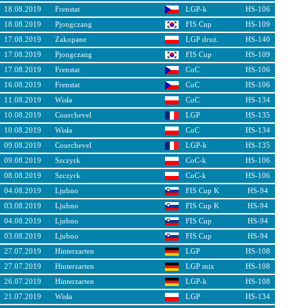
18.08.2019
Frenstat
LGP-k
HS-106
18.08.2019
Pjongczang
FIS Cup
HS-109
17.08.2019
Zakopane
LGP druż.
HS-140
17.08.2019
Pjongczang
FIS Cup
HS-109
17.08.2019
Frenstat
CoC
HS-106
16.08.2019
Frenstat
CoC
HS-106
11.08.2019
Wisła
CoC
HS-134
10.08.2019
Courchevel
LGP
HS-135
10.08.2019
Wisła
CoC
HS-134
09.08.2019
Courchevel
LGP-k
HS-135
09.08.2019
Szczyrk
CoC-k
HS-106
08.08.2019
Szczyrk
CoC-k
HS-106
04.08.2019
Ljubno
FIS Cup K
HS-94
03.08.2019
Ljubno
FIS Cup K
HS-94
04.08.2019
Ljubno
FIS Cup
HS-94
03.08.2019
Ljubno
FIS Cup
HS-94
27.07.2019
Hinterzarten
LGP
HS-108
27.07.2019
Hinterzarten
LGP mix
HS-108
26.07.2019
Hinterzarten
LGP-k
HS-108
21.07.2019
Wisła
LGP
HS-134