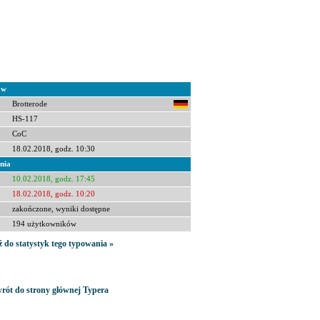
ów
Brotterode
HS-117
CoC
18.02.2018, godz. 10:30
nia
10.02.2018, godz. 17:45
18.02.2018, godz. 10:20
zakończone, wyniki dostępne
194 użytkowników
ź do statystyk tego typowania »
rót do strony głównej Typera