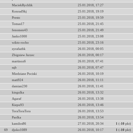
MaciekRychlik
25.01.2018, 17:27
KonradSkj
25.01.2018, 19:19
Presto
25.01.2018, 19:59
Tomas17
25.01.2018, 21:45
fenomen43
25.01.2018, 21:49
Janko1000
25.01.2018, 23:08
wikto-rocho
25.01.2018, 23:16
zyrafazbk
26.01.2018, 00:05
Zbigniew Jurzec
26.01.2018, 00:17
martinoz6
26.01.2018, 07:41
sqb
26.01.2018, 07:47
Miedziane Pociski
26.01.2018, 10:19
mati924
26.01.2018, 11:11
damian230
26.01.2018, 11:41
kingulka
26.01.2018, 13:32
Agaraf
26.01.2018, 13:38
Kiepu93
26.01.2018, 13:46
ToraToraTora
26.01.2018, 13:53
Paolka
26.01.2018, 13:54
kamilos86
27.01.2018, 20:34
1
(
-10
pkt)
69
djoko1089
26.01.2018, 10:17
1
(
-10
pkt)