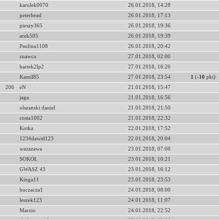
karolek0070
26.01.2018, 14:28
peterhead
26.01.2018, 17:13
pieszy365
26.01.2018, 19:36
arek505
26.01.2018, 19:39
Paulina1108
26.01.2018, 20:42
znawca
27.01.2018, 02:00
bartek2lp2
27.01.2018, 16:26
Kamil85
27.01.2018, 23:54
1
(
-10
pkt)
206
eN
21.01.2018, 15:47
jaga
21.01.2018, 16:56
olszanski daniel
21.01.2018, 21:50
costa1002
21.01.2018, 22:32
Kotka
22.01.2018, 17:52
1234dawid123
22.01.2018, 20:04
wazazawa
23.01.2018, 07:08
SOKÓŁ
23.01.2018, 10:21
GWASZ 43
23.01.2018, 16:12
Kinga11
23.01.2018, 23:53
buczacza1
24.01.2018, 08:00
leszek123
24.01.2018, 11:07
Marzio
24.01.2018, 22:52