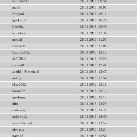
kamil45642
26.01.2018, 09:58
mathi
26.01.2018, 10:03
DragonL
26.01.2018, 10:11
igorkot58
26.01.2018, 10:20
Karolka_
26.01.2018, 10:49
wojtekkk
26.01.2018, 11:39
greyelf
26.01.2018, 11:57
Darnak16
26.01.2018, 12:09
Czarodziejka
26.01.2018, 12:15
MACIEJJ
26.01.2018, 12:29
szamot85
26.01.2018, 12:41
adzik64@interia.pl
26.01.2018, 12:47
indory
26.01.2018, 12:56
Mati2002
26.01.2018, 13:11
kosma22
26.01.2018, 13:12
morisong
26.01.2018, 13:17
difu
26.01.2018, 13:23
rude koty
26.01.2018, 13:27
golardo12
26.01.2018, 13:40
ryś of the best
26.01.2018, 13:53
piotrmar
26.01.2018, 14:24
mitra78
26.01.2018, 15:50