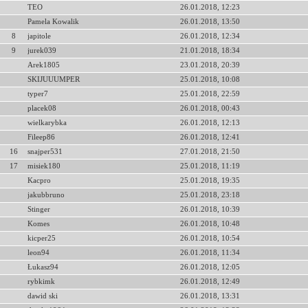
TEO
26.01.2018, 12:23
Pamela Kowalik
26.01.2018, 13:50
8
japitole
26.01.2018, 12:34
9
jurek039
21.01.2018, 18:34
Arek1805
23.01.2018, 20:39
SKIJUUUMPER
25.01.2018, 10:08
typer7
25.01.2018, 22:59
placek08
26.01.2018, 00:43
wielkarybka
26.01.2018, 12:13
Fileep86
26.01.2018, 12:41
16
snajper531
27.01.2018, 21:50
17
misiek180
25.01.2018, 11:19
Kacpro
25.01.2018, 19:35
jakubbruno
25.01.2018, 23:18
Stinger
26.01.2018, 10:39
Komes
26.01.2018, 10:48
kicper25
26.01.2018, 10:54
leon94
26.01.2018, 11:34
Łukasz94
26.01.2018, 12:05
rybkimk
26.01.2018, 12:49
dawid ski
26.01.2018, 13:31