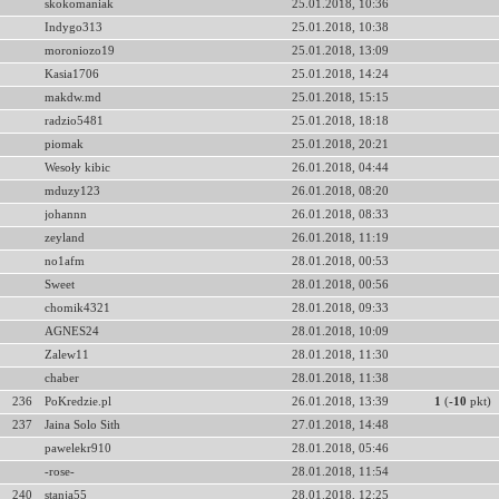
skokomaniak
25.01.2018, 10:36
Indygo313
25.01.2018, 10:38
moroniozo19
25.01.2018, 13:09
Kasia1706
25.01.2018, 14:24
makdw.md
25.01.2018, 15:15
radzio5481
25.01.2018, 18:18
piomak
25.01.2018, 20:21
Wesoły kibic
26.01.2018, 04:44
mduzy123
26.01.2018, 08:20
johannn
26.01.2018, 08:33
zeyland
26.01.2018, 11:19
no1afm
28.01.2018, 00:53
Sweet
28.01.2018, 00:56
chomik4321
28.01.2018, 09:33
AGNES24
28.01.2018, 10:09
Zalew11
28.01.2018, 11:30
chaber
28.01.2018, 11:38
236
PoKredzie.pl
26.01.2018, 13:39
1
(
-10
pkt)
237
Jaina Solo Sith
27.01.2018, 14:48
pawelekr910
28.01.2018, 05:46
-rose-
28.01.2018, 11:54
240
stanja55
28.01.2018, 12:25