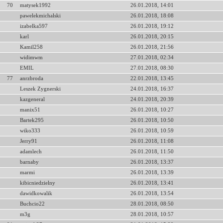
70
matysek1992
26.01.2018, 14:01
pawelekmichalski
26.01.2018, 18:08
izabelka597
26.01.2018, 19:12
karl
26.01.2018, 20:15
Kamil258
26.01.2018, 21:56
widimwm
27.01.2018, 02:34
EMIL
27.01.2018, 08:30
77
anrzbroda
22.01.2018, 13:45
Leszek Zygnerski
24.01.2018, 16:37
kazgeneral
24.01.2018, 20:39
manix51
26.01.2018, 10:27
Bartek295
26.01.2018, 10:50
wiko333
26.01.2018, 10:59
Jerry91
26.01.2018, 11:08
adamlech
26.01.2018, 11:50
barnaby
26.01.2018, 13:37
marmi
26.01.2018, 13:39
kibicniedzielny
26.01.2018, 13:41
dawidkowalik
26.01.2018, 13:54
Buchcio22
28.01.2018, 08:50
m3g
28.01.2018, 10:57