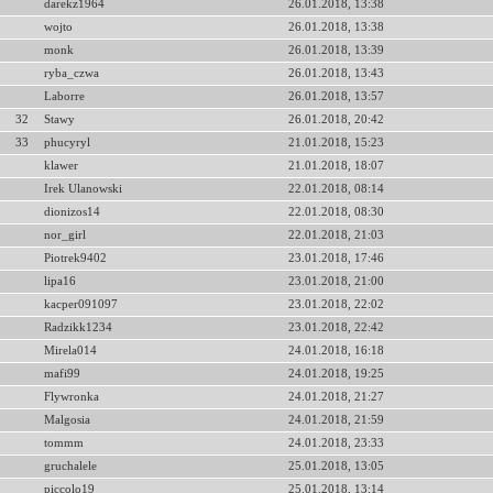
darekz1964
26.01.2018, 13:38
wojto
26.01.2018, 13:38
monk
26.01.2018, 13:39
ryba_czwa
26.01.2018, 13:43
Laborre
26.01.2018, 13:57
32
Stawy
26.01.2018, 20:42
33
phucyryl
21.01.2018, 15:23
klawer
21.01.2018, 18:07
Irek Ulanowski
22.01.2018, 08:14
dionizos14
22.01.2018, 08:30
nor_girl
22.01.2018, 21:03
Piotrek9402
23.01.2018, 17:46
lipa16
23.01.2018, 21:00
kacper091097
23.01.2018, 22:02
Radzikk1234
23.01.2018, 22:42
Mirela014
24.01.2018, 16:18
mafi99
24.01.2018, 19:25
Flywronka
24.01.2018, 21:27
Malgosia
24.01.2018, 21:59
tommm
24.01.2018, 23:33
gruchalele
25.01.2018, 13:05
piccolo19
25.01.2018, 13:14