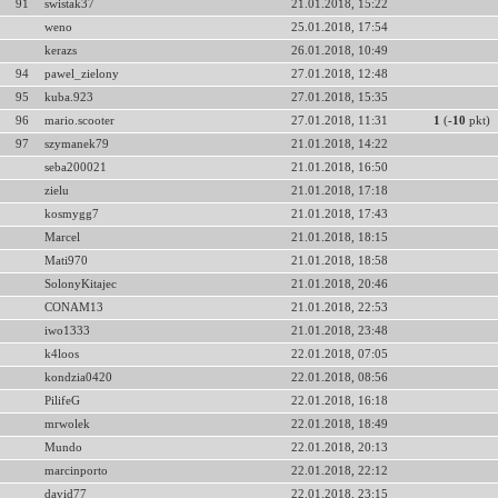
91
swistak37
21.01.2018, 15:22
weno
25.01.2018, 17:54
kerazs
26.01.2018, 10:49
94
pawel_zielony
27.01.2018, 12:48
95
kuba.923
27.01.2018, 15:35
96
mario.scooter
27.01.2018, 11:31
1
(
-10
pkt)
97
szymanek79
21.01.2018, 14:22
seba200021
21.01.2018, 16:50
zielu
21.01.2018, 17:18
kosmygg7
21.01.2018, 17:43
Marcel
21.01.2018, 18:15
Mati970
21.01.2018, 18:58
SolonyKitajec
21.01.2018, 20:46
CONAM13
21.01.2018, 22:53
iwo1333
21.01.2018, 23:48
k4loos
22.01.2018, 07:05
kondzia0420
22.01.2018, 08:56
PilifeG
22.01.2018, 16:18
mrwolek
22.01.2018, 18:49
Mundo
22.01.2018, 20:13
marcinporto
22.01.2018, 22:12
david77
22.01.2018, 23:15