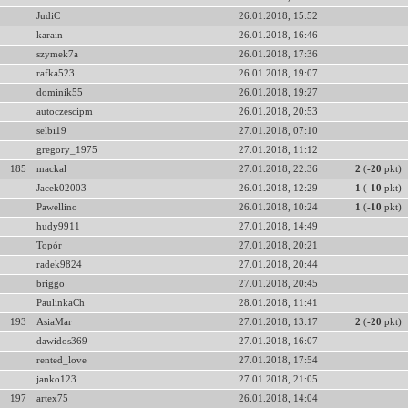
JudiC
26.01.2018, 15:52
karain
26.01.2018, 16:46
szymek7a
26.01.2018, 17:36
rafka523
26.01.2018, 19:07
dominik55
26.01.2018, 19:27
autoczescipm
26.01.2018, 20:53
selbi19
27.01.2018, 07:10
gregory_1975
27.01.2018, 11:12
185
mackal
27.01.2018, 22:36
2
(
-20
pkt)
Jacek02003
26.01.2018, 12:29
1
(
-10
pkt)
Pawellino
26.01.2018, 10:24
1
(
-10
pkt)
hudy9911
27.01.2018, 14:49
Topór
27.01.2018, 20:21
radek9824
27.01.2018, 20:44
briggo
27.01.2018, 20:45
PaulinkaCh
28.01.2018, 11:41
193
AsiaMar
27.01.2018, 13:17
2
(
-20
pkt)
dawidos369
27.01.2018, 16:07
rented_love
27.01.2018, 17:54
janko123
27.01.2018, 21:05
197
artex75
26.01.2018, 14:04