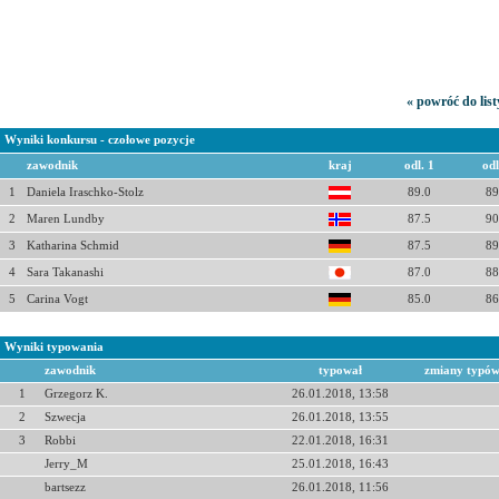
« powróć do lis
Wyniki konkursu - czołowe pozycje
zawodnik
kraj
odl. 1
odl
1
Daniela Iraschko-Stolz
89.0
89
2
Maren Lundby
87.5
90
3
Katharina Schmid
87.5
89
4
Sara Takanashi
87.0
88
5
Carina Vogt
85.0
86
Wyniki typowania
zawodnik
typował
zmiany typó
1
Grzegorz K.
26.01.2018, 13:58
2
Szwecja
26.01.2018, 13:55
3
Robbi
22.01.2018, 16:31
Jerry_M
25.01.2018, 16:43
bartsezz
26.01.2018, 11:56