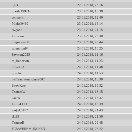
djb3
22.01.2018, 23:16
martin199216
23.01.2018, 10:38
centnerk
23.01.2018, 12:46
Michał0489
23.01.2018, 16:14
rwgobo
23.01.2018, 21:15
Lunsoon
23.01.2018, 23:30
czapeczka60
23.01.2018, 23:44
szymonm94
24.01.2018, 10:25
Szymon2025
24.01.2018, 11:16
m_kuncevitz
24.01.2018, 11:23
misiek93
24.01.2018, 11:48
pproba
24.01.2018, 11:53
SkiTeamSompolno2007
24.01.2018, 16:30
SnowKate
24.01.2018, 16:52
ToomasW
24.01.2018, 18:15
Gierzi
24.01.2018, 18:32
Lordek123
24.01.2018, 18:39
wojtek5477
24.01.2018, 21:43
ski99
24.01.2018, 21:56
TomaszB
24.01.2018, 22:48
FCBAYERNMUNCHEN
24.01.2018, 23:22