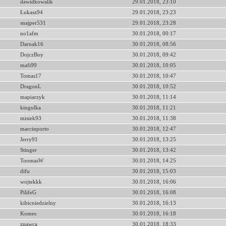
dawidkowalik
29.01.2018, 23:10
Łukasz94
29.01.2018, 23:23
snajper531
29.01.2018, 23:28
no1afm
30.01.2018, 00:17
Darnak16
30.01.2018, 08:56
DojczBoy
30.01.2018, 09:42
mafi99
30.01.2018, 10:05
Tomas17
30.01.2018, 10:47
DragonL
30.01.2018, 10:52
mapiarzyk
30.01.2018, 11:14
kingulka
30.01.2018, 11:21
misiek93
30.01.2018, 11:38
marcinporto
30.01.2018, 12:47
Jerry91
30.01.2018, 13:25
Stinger
30.01.2018, 13:42
ToomasW
30.01.2018, 14:25
difu
30.01.2018, 15:03
wojtekkk
30.01.2018, 16:06
PilifeG
30.01.2018, 16:08
kibicniedzielny
30.01.2018, 16:13
Komes
30.01.2018, 16:18
znawca
30.01.2018, 18:33