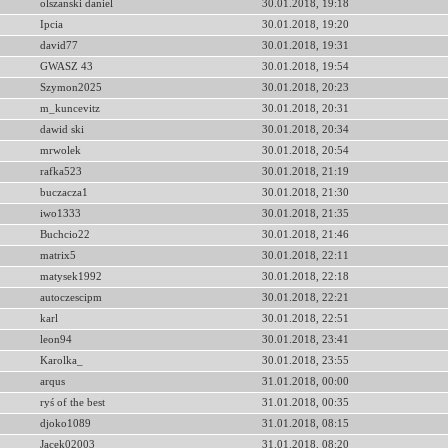
olszanski daniel
30.01.2018, 19:18
Ipcia
30.01.2018, 19:20
david77
30.01.2018, 19:31
GWASZ 43
30.01.2018, 19:54
Szymon2025
30.01.2018, 20:23
m_kuncevitz
30.01.2018, 20:31
dawid ski
30.01.2018, 20:34
mrwolek
30.01.2018, 20:54
rafka523
30.01.2018, 21:19
buczacza1
30.01.2018, 21:30
iwo1333
30.01.2018, 21:35
Buchcio22
30.01.2018, 21:46
matrix5
30.01.2018, 22:11
matysek1992
30.01.2018, 22:18
autoczescipm
30.01.2018, 22:21
karl
30.01.2018, 22:51
leon94
30.01.2018, 23:41
Karolka_
30.01.2018, 23:55
arqus
31.01.2018, 00:00
ryś of the best
31.01.2018, 00:35
djoko1089
31.01.2018, 08:15
Jacek02003
31.01.2018, 08:20