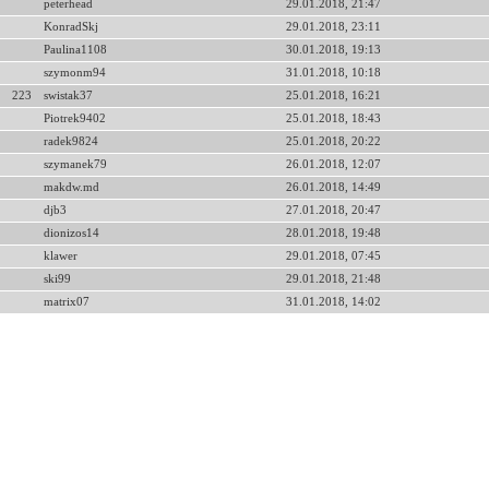
peterhead
29.01.2018, 21:47
KonradSkj
29.01.2018, 23:11
Paulina1108
30.01.2018, 19:13
szymonm94
31.01.2018, 10:18
223
swistak37
25.01.2018, 16:21
Piotrek9402
25.01.2018, 18:43
radek9824
25.01.2018, 20:22
szymanek79
26.01.2018, 12:07
makdw.md
26.01.2018, 14:49
djb3
27.01.2018, 20:47
dionizos14
28.01.2018, 19:48
klawer
29.01.2018, 07:45
ski99
29.01.2018, 21:48
matrix07
31.01.2018, 14:02