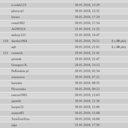
Lordek123
30.01.2018, 13:29
phucyryl
30.01.2018, 15:31
kerazs
30.01.2018, 17:29
costa1002
30.01.2018, 17:54
AGNES24
31.01.2018, 11:25
mduzy123
31.01.2018, 14:47
119
darekz1964
30.01.2018, 20:51
1
(
-10
pkt)
sqb
30.01.2018, 21:01
1
(
-10
pkt)
121
centnerk
29.01.2018, 21:41
piomak
29.01.2018, 21:47
Grzegorz K.
29.01.2018, 23:12
PoKredzie.pl
30.01.2018, 02:34
wazazawa
30.01.2018, 07:21
barnaby
30.01.2018, 08:35
Flywronka
30.01.2018, 09:22
ranczo1965
30.01.2018, 12:03
japitole
30.01.2018, 12:36
kacper22
30.01.2018, 15:06
szamot85
30.01.2018, 15:08
ToraToraTora
30.01.2018, 16:06
jaga
31.01.2018, 17:56