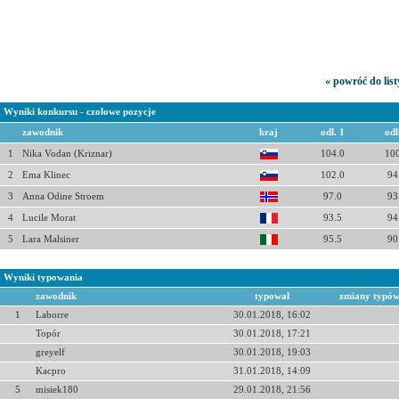
« powróć do lis
Wyniki konkursu - czołowe pozycje
zawodnik
kraj
odl. 1
odl
1
Nika Vodan (Kriznar)
104.0
100
2
Ema Klinec
102.0
94
3
Anna Odine Stroem
97.0
93
4
Lucile Morat
93.5
94
5
Lara Malsiner
95.5
90
Wyniki typowania
zawodnik
typował
zmiany typó
1
Laborre
30.01.2018, 16:02
Topór
30.01.2018, 17:21
greyelf
30.01.2018, 19:03
Kacpro
31.01.2018, 14:09
5
misiek180
29.01.2018, 21:56