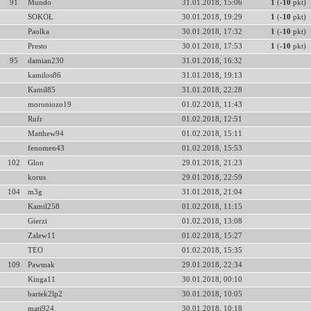
91
Mundo
31.01.2018, 15:06
1
(
-10
pkt)
SOKÓŁ
30.01.2018, 19:29
1
(
-10
pkt)
Paolka
30.01.2018, 17:32
1
(
-10
pkt)
Presto
30.01.2018, 17:53
1
(
-10
pkt)
95
damian230
31.01.2018, 16:32
kamilos86
31.01.2018, 19:13
Kamil85
31.01.2018, 22:28
moroniozo19
01.02.2018, 11:43
Rufr
01.02.2018, 12:51
Matthew94
01.02.2018, 15:11
fenomen43
01.02.2018, 15:53
102
Glon
29.01.2018, 21:23
korus
29.01.2018, 22:59
104
m3g
31.01.2018, 21:04
Kamil258
01.02.2018, 11:15
Gierzi
01.02.2018, 13:08
Zalew11
01.02.2018, 15:27
TEO
01.02.2018, 15:35
109
Pawmak
29.01.2018, 22:34
Kinga11
30.01.2018, 00:10
bartek2lp2
30.01.2018, 10:05
mati924
30.01.2018, 10:18