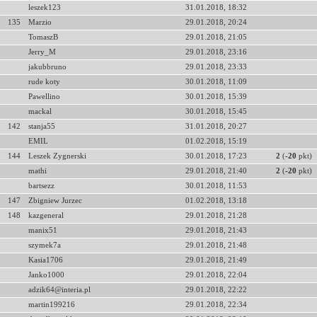
leszek123
31.01.2018, 18:32
135
Marzio
29.01.2018, 20:24
TomaszB
29.01.2018, 21:05
Jerry_M
29.01.2018, 23:16
jakubbruno
29.01.2018, 23:33
rude koty
30.01.2018, 11:09
Pawellino
30.01.2018, 15:39
mackal
30.01.2018, 15:45
142
stanja55
31.01.2018, 20:27
EMIL
01.02.2018, 15:19
144
Leszek Zygnerski
30.01.2018, 17:23
2
(
-20
pkt)
mathi
29.01.2018, 21:40
2
(
-20
pkt)
bartsezz
30.01.2018, 11:53
147
Zbigniew Jurzec
01.02.2018, 13:18
148
kazgeneral
29.01.2018, 21:28
manix51
29.01.2018, 21:43
szymek7a
29.01.2018, 21:48
Kasia1706
29.01.2018, 21:49
Janko1000
29.01.2018, 22:04
adzik64@interia.pl
29.01.2018, 22:22
martin199216
29.01.2018, 22:34