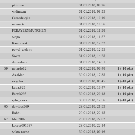
piotrmar
31.01.2018, 09:26
widimwm
31.01.2018, 09:55
Czarodziejka
31.01.2018, 10:10
mcmacix
31.01.2018, 10:56
FCBAYERNMUNCHEN
31.01.2018, 11:38
wojto
31.01.2018, 11:57
Kamilowski
31.01.2018, 12:32
pawel_zielony
31.01.2018, 12:55
Sweet
31.01.2018, 14:25
domodomo
31.01.2018, 14:51
59
golardo12
31.01.2018, 06:48
1
(
-10
pkt)
AsiaMar
30.01.2018, 17:35
1
(
-10
pkt)
rwgobo
31.01.2018, 09:45
1
(
-10
pkt)
kuba.923
30.01.2018, 16:47
1
(
-10
pkt)
Bartek295
30.01.2018, 20:18
1
(
-10
pkt)
ryba_czwa
30.01.2018, 17:56
1
(
-10
pkt)
65
dawidos369
29.01.2018, 21:53
Robbi
29.01.2018, 22:45
67
Mati2002
29.01.2018, 22:02
kacper091097
29.01.2018, 22:14
wikto-rocho
30.01.2018, 00:16