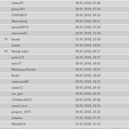
viktor19
30.01.2018, 03:40
pieszy365
30.01.2018, 07:45
CONAM13
30.01.2018, 09:10
Maxi kinng
30.01.2018, 09:51
karolek0070
30.01.2018, 13:33
astronom92
30.01.2018, 23:34
76
karain
31.01.2018, 23:18
Zrazik
01.02.2018, 14:02
78
Wesoły kibic
30.01.2018, 09:57
janko123
30.01.2018, 16:57
artex75
30.01.2018, 18:02
Miedziane Pociski
30.01.2018, 18:07
Kotka
30.01.2018, 18:26
czapeczka60
30.01.2018, 18:31
mistrz12
30.01.2018, 20:10
nor_girl
30.01.2018, 20:31
1234dawid123
30.01.2018, 20:46
rented_love
30.01.2018, 20:54
gregory_1975
30.01.2018, 23:32
johannn
31.01.2018, 07:24
Mirela014
31.01.2018, 12:24