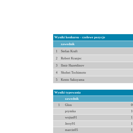
Wyniki konkursu - czołowe pozycje
zawodnik
1
Stefan Kraft
2
Robert Kranjec
3
Ilmir Hazetdinov
4
Shohei Tochimoto
5
Kento Sakuyama
Wyniki typowania
zawodnik
1
Glon
0
prymka
1
wojtas91
1
Jerry91
1
marcin05
1