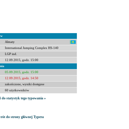
ów
Ałmaty
International Jumping Complex HS-140
LGP ind.
12.09.2015, godz. 15:00
nia
05.09.2015, godz. 15:00
12.09.2015, godz. 14:50
zakończone, wyniki dostępne
60 użytkowników
ź do statystyk tego typowania »
rót do strony głównej Typera