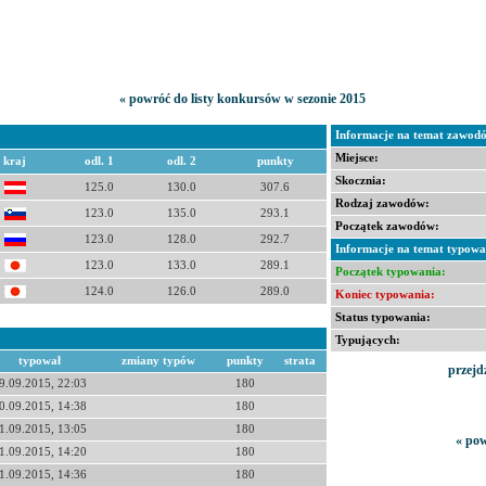
« powróć do listy konkursów w sezonie 2015
Informacje na temat zawod
Miejsce:
kraj
odl. 1
odl. 2
punkty
Skocznia:
125.0
130.0
307.6
Rodzaj zawodów:
123.0
135.0
293.1
Początek zawodów:
123.0
128.0
292.7
Informacje na temat typowa
123.0
133.0
289.1
Początek typowania:
124.0
126.0
289.0
Koniec typowania:
Status typowania:
Typujących:
typował
zmiany typów
punkty
strata
przejd
9.09.2015, 22:03
180
0.09.2015, 14:38
180
1.09.2015, 13:05
180
« pow
1.09.2015, 14:20
180
1.09.2015, 14:36
180