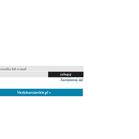
 na tym komputerze
Zarejestruj się!
Skokinarciarskie.pl »