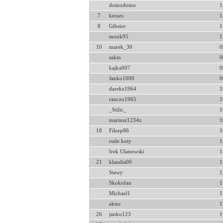
domodomo
1
7
kerazs
1
8
Gibsior
1
monk95
1
10
marek_30
0
sakin
0
kajka007
0
Janko1000
0
darekz1964
1
ranczo1965
1
_Stilic_
1
mariusz1234z
1
18
Fileep86
1
rude koty
1
Irek Ulanowski
1
21
klaudia00
1
Stawy
1
Skokofan
1
Michael1
1
aktur
1
26
janko123
1