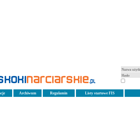
pamiętaj
cje
Archiwum
Regulamin
Listy startowe FIS