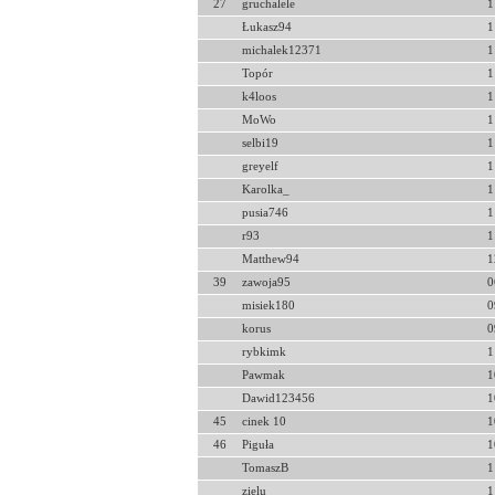
27
gruchalele
1
Łukasz94
1
michalek12371
1
Topór
1
k4loos
1
MoWo
1
selbi19
1
greyelf
1
Karolka_
1
pusia746
1
r93
1
Matthew94
1
39
zawoja95
0
misiek180
0
korus
0
rybkimk
1
Pawmak
1
Dawid123456
1
45
cinek 10
1
46
Piguła
1
TomaszB
1
zielu
1