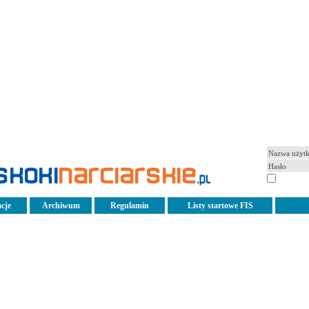
pamiętaj
cje
Archiwum
Regulamin
Listy startowe FIS