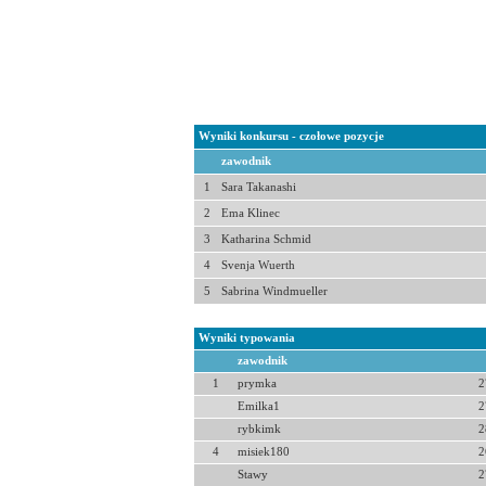
Wyniki konkursu - czołowe pozycje
zawodnik
1
Sara Takanashi
2
Ema Klinec
3
Katharina Schmid
4
Svenja Wuerth
5
Sabrina Windmueller
Wyniki typowania
zawodnik
1
prymka
2
Emilka1
2
rybkimk
2
4
misiek180
2
Stawy
2