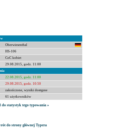
ów
Oberwiesenthal
HS-106
CoC kobiet
29.08.2015, godz. 11:00
nia
22.08.2015, godz. 11:00
29.08.2015, godz. 10:50
zakończone, wyniki dostępne
61 użytkowników
ź do statystyk tego typowania »
rót do strony głównej Typera