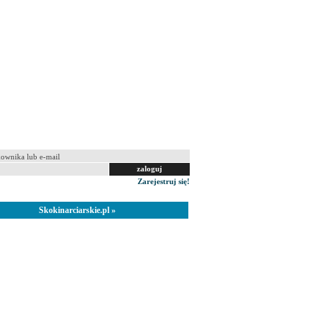
 na tym komputerze
Zarejestruj się!
Skokinarciarskie.pl »