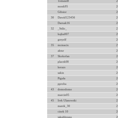
TomaszB
2
monk95
2
Gibsior
2
30
Dawid123456
2
Darnak16
2
32
_Stilic_
2
kajka007
2
greyelf
2
35
mcmacix
2
aktur
2
37
Skokofan
2
placek08
2
kerazs
2
sakin
2
Piguła
2
pproba
2
43
domodomo
2
marcin05
2
45
Irek Ulanowski
2
marek_30
2
cinek 10
2
jakubbruno
2