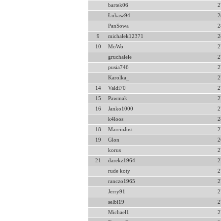
bartek06
2
Łukasz94
2
PanSowa
2
9
michalek12371
2
10
MoWo
2
gruchalele
2
pusia746
2
Karolka_
2
14
Valdi70
2
15
Pawmak
2
16
Janko1000
2
k4loos
2
18
MarcinJust
2
19
Glon
2
korus
2
21
darekz1964
2
rude koty
2
ranczo1965
2
Jerry91
2
selbi19
2
Michael1
2