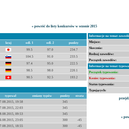
« powróć do listy konkursów w sezonie 2015
Informacje na temat zawod
Miejsce:
kraj
odl. 1
odl. 2
punkty
Skocznia:
99.5
97.0
234.7
Rodzaj zawodów:
104.5
91.0
233.5
Początek zawodów:
97.4
95.0
222.5
Informacje na temat typowa
98.5
98.0
220.1
Początek typowania:
90.5
92.5
193.2
Koniec typowania:
Status typowania:
Typujących:
typował
zmiany typów
punkty
strata
przejd
7.08.2015, 19:58
345
7.08.2015, 22:03
345
8.08.2015, 09:53
345
« pow
6.08.2015, 23:05
300
-45
7.08.2015, 18:55
300
-45