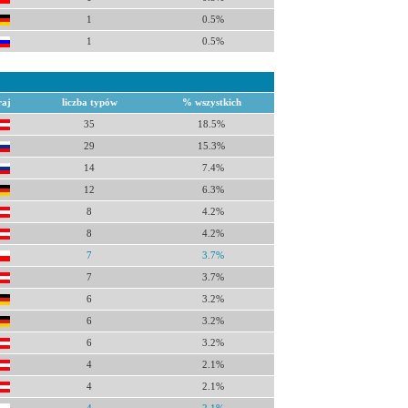
1
0.5%
1
0.5%
raj
liczba typów
% wszystkich
35
18.5%
29
15.3%
14
7.4%
12
6.3%
8
4.2%
8
4.2%
7
3.7%
7
3.7%
6
3.2%
6
3.2%
6
3.2%
4
2.1%
4
2.1%