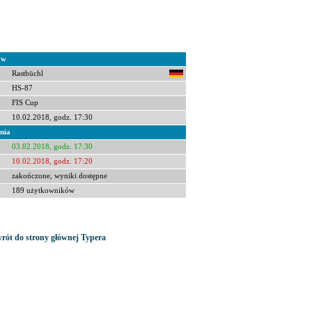
ów
Rastbüchl
HS-87
FIS Cup
10.02.2018, godz. 17:30
nia
03.02.2018, godz. 17:30
10.02.2018, godz. 17:20
zakończone, wyniki dostępne
189 użytkowników
rót do strony głównej Typera