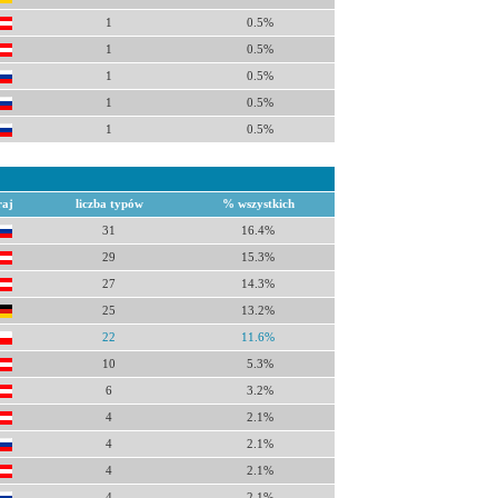
1
0.5%
1
0.5%
1
0.5%
1
0.5%
1
0.5%
raj
liczba typów
% wszystkich
31
16.4%
29
15.3%
27
14.3%
25
13.2%
22
11.6%
10
5.3%
6
3.2%
4
2.1%
4
2.1%
4
2.1%
4
2.1%