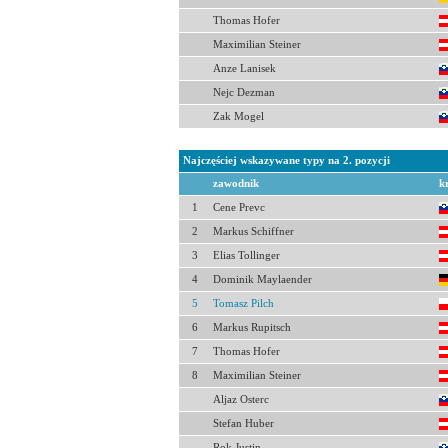
Thomas Hofer
Maximilian Steiner
Anze Lanisek
Nejc Dezman
Zak Mogel
Najczęściej wskazywane typy na 2. pozycji
zawodnik
k
1
Cene Prevc
2
Markus Schiffner
3
Elias Tollinger
4
Dominik Maylaender
5
Tomasz Pilch
6
Markus Rupitsch
7
Thomas Hofer
8
Maximilian Steiner
Aljaz Osterc
Stefan Huber
Rok Justin