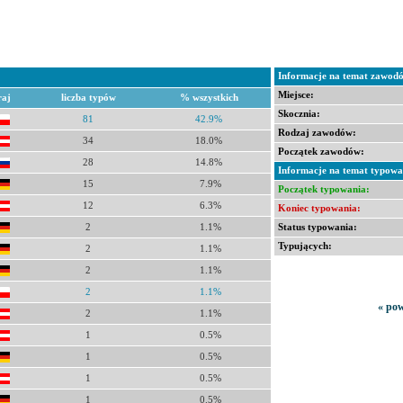
Informacje na temat zawod
Miejsce:
raj
liczba typów
% wszystkich
Skocznia:
81
42.9%
Rodzaj zawodów:
34
18.0%
Początek zawodów:
28
14.8%
Informacje na temat typowa
15
7.9%
Początek typowania:
12
6.3%
Koniec typowania:
Status typowania:
2
1.1%
Typujących:
2
1.1%
2
1.1%
2
1.1%
« pow
2
1.1%
1
0.5%
1
0.5%
1
0.5%
1
0.5%