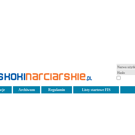
pamiętaj
cje
Archiwum
Regulamin
Listy startowe FIS