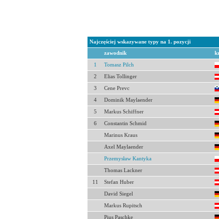
Najczęściej wskazywane typy na 1. pozycji
zawodnik
k
1
Tomasz Pilch
2
Elias Tollinger
3
Cene Prevc
4
Dominik Maylaender
5
Markus Schiffner
6
Constantin Schmid
Marinus Kraus
Axel Maylaender
Przemysław Kantyka
Thomas Lackner
11
Stefan Huber
David Siegel
Markus Rupitsch
Pius Paschke