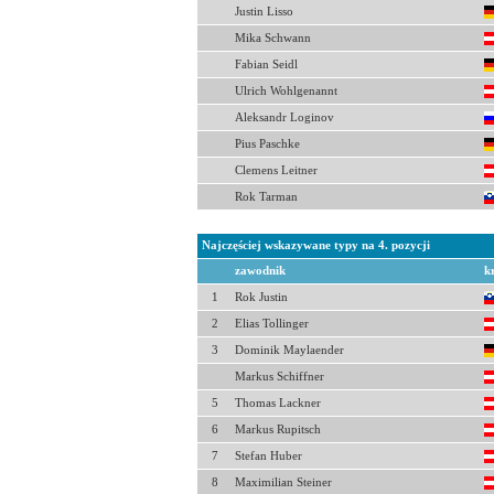
Justin Lisso
Mika Schwann
Fabian Seidl
Ulrich Wohlgenannt
Aleksandr Loginov
Pius Paschke
Clemens Leitner
Rok Tarman
Najczęściej wskazywane typy na 4. pozycji
zawodnik
k
1
Rok Justin
2
Elias Tollinger
3
Dominik Maylaender
Markus Schiffner
5
Thomas Lackner
6
Markus Rupitsch
7
Stefan Huber
8
Maximilian Steiner