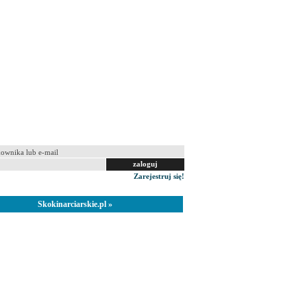
 na tym komputerze
Zarejestruj się!
Skokinarciarskie.pl »