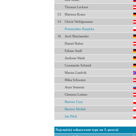
Thomas Lackner
13
Marinus Kraus
14
Ulrich Wohlgenannt
Przemysław Kantyka
16
Axel Maylaender
Daniel Huber
Fabian Seidl
Andreas Wank
Constantin Schmid
Marius Lindvik
Mika Schwann
Anze Semenic
Clemens Leitner
Bartosz Czyż
Bartosz Maślak
Jan Pilch
Najczęściej wskazywane typy na 3. pozycji