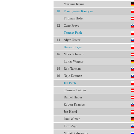
Marinus Kraus
10
Przemysław Kantyka
Thomas Hofer
12
Cene Prevc
Tomasz Pilch
14
Aljaz Osterc
Bartosz Czyż
16
Mika Schwann
Lukas Wagner
18
Rok Tarman
19
Nejc Dezman
Jan Pilch
Clemens Leitner
Daniel Huber
Robert Kranjec
Jan Hoerl
Paul Winter
Timi Zajc
Mihail Zabegalov