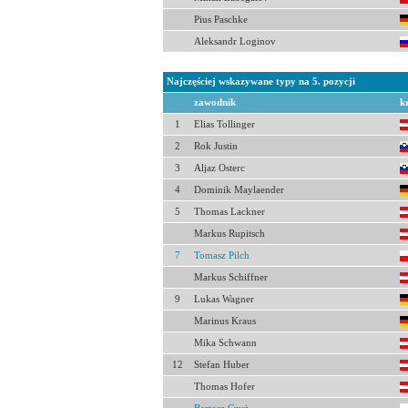
Pius Paschke
Aleksandr Loginov
Najczęściej wskazywane typy na 5. pozycji
zawodnik
k
1
Elias Tollinger
2
Rok Justin
3
Aljaz Osterc
4
Dominik Maylaender
5
Thomas Lackner
Markus Rupitsch
7
Tomasz Pilch
Markus Schiffner
9
Lukas Wagner
Marinus Kraus
Mika Schwann
12
Stefan Huber
Thomas Hofer