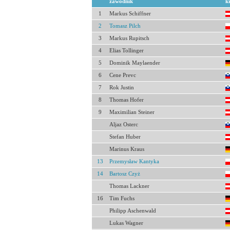
zawodnik
k
1
Markus Schiffner
2
Tomasz Pilch
3
Markus Rupitsch
4
Elias Tollinger
5
Dominik Maylaender
6
Cene Prevc
7
Rok Justin
8
Thomas Hofer
9
Maximilian Steiner
Aljaz Osterc
Stefan Huber
Marinus Kraus
13
Przemysław Kantyka
14
Bartosz Czyż
Thomas Lackner
16
Tim Fuchs
Philipp Aschenwald
Lukas Wagner