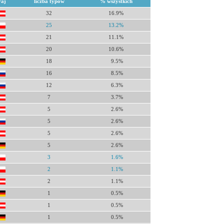
raj
liczba typów
% wszystkich
32
16.9%
25
13.2%
21
11.1%
20
10.6%
18
9.5%
16
8.5%
12
6.3%
7
3.7%
5
2.6%
5
2.6%
5
2.6%
5
2.6%
3
1.6%
2
1.1%
2
1.1%
1
0.5%
1
0.5%
1
0.5%