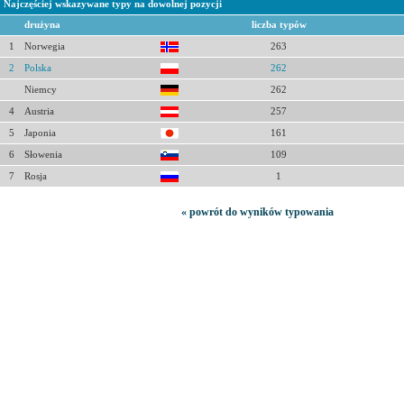
Najczęściej wskazywane typy na dowolnej pozycji
drużyna
liczba typów
1
Norwegia
263
2
Polska
262
Niemcy
262
4
Austria
257
5
Japonia
161
6
Słowenia
109
7
Rosja
1
« powrót do wyników typowania