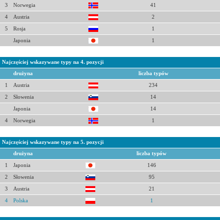
3
Norwegia
41
4
Austria
2
5
Rosja
1
Japonia
1
Najczęściej wskazywane typy na 4. pozycji
drużyna
liczba typów
1
Austria
234
2
Słowenia
14
Japonia
14
4
Norwegia
1
Najczęściej wskazywane typy na 5. pozycji
drużyna
liczba typów
1
Japonia
146
2
Słowenia
95
3
Austria
21
4
Polska
1