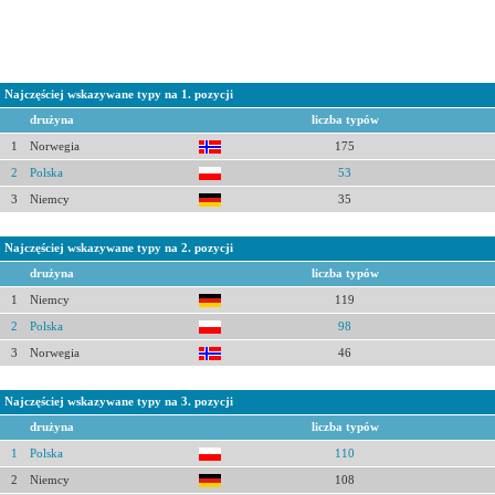
Najczęściej wskazywane typy na 1. pozycji
drużyna
liczba typów
1
Norwegia
175
2
Polska
53
3
Niemcy
35
Najczęściej wskazywane typy na 2. pozycji
drużyna
liczba typów
1
Niemcy
119
2
Polska
98
3
Norwegia
46
Najczęściej wskazywane typy na 3. pozycji
drużyna
liczba typów
1
Polska
110
2
Niemcy
108