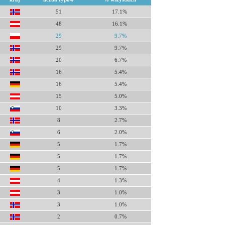
51
17.1%
48
16.1%
29
9.7%
29
9.7%
20
6.7%
16
5.4%
16
5.4%
15
5.0%
10
3.3%
8
2.7%
6
2.0%
5
1.7%
5
1.7%
5
1.7%
4
1.3%
3
1.0%
3
1.0%
2
0.7%