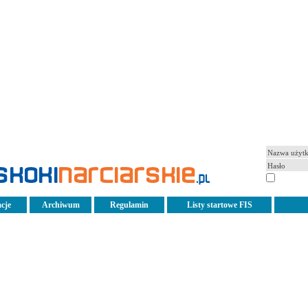
pamiętaj
cje
Archiwum
Regulamin
Listy startowe FIS