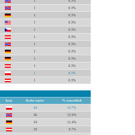
1
0.3%
1
0.3%
1
0.3%
1
0.3%
1
0.3%
1
0.3%
1
0.3%
1
0.3%
1
0.3%
1
0.3%
1
0.3%
1
0.3%
kraj
liczba typów
% wszystkich
44
14.7%
36
12.0%
34
11.4%
29
9.7%