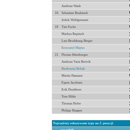
Andreas Wank
16
Sebastian Bradatsch
Jodok Wohlgenannt
18
Tim Fuchs
Markus Rupitsch
Lars Brodshaug Berger
Krzysztof Miętus
22
Florian Altenburger
Andreas Varsi Breivik
Bartłomiej Bobak
Martin Hamann
Espen Jacobsen
Erik Doelderer
Tom Hilde
Thomas Hofer
Philipp Haagen
Najczęściej wskazywane typy na 2. pozycji
zawodnik