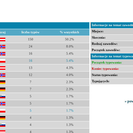
Informacje na temat zawod
Miejsce:
kraj
liczba typów
% wszystkich
Skocznia:
150
50.2%
Rodzaj zawodów:
24
8.0%
Początek zawodów:
16
5.4%
Informacje na temat typowa
16
5.4%
Początek typowania:
13
4.3%
Koniec typowania:
Status typowania:
12
4.0%
Typujących:
7
2.3%
7
2.3%
5
1.7%
« pow
5
1.7%
5
1.7%
4
1.3%
4
1.3%
4
1.3%