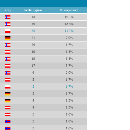
kraj
liczba typów
% wszystkich
48
16.1%
40
13.4%
35
11.7%
21
7.0%
20
6.7%
19
6.4%
19
6.4%
17
5.7%
6
2.0%
5
1.7%
5
1.7%
5
1.7%
4
1.3%
4
1.3%
3
1.0%
3
1.0%
3
1.0%