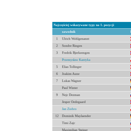
Najczęściej wskazywane typy na 1. pozycji
zawodnik
1
Ulrich Wohlgenannt
2
Sondre Ringen
3
Fredrik Bjerkeengen
Przemysław Kantyka
5
Elias Tollinger
6
Joakim Aune
7
Lukas Wagner
Paul Winter
9
Nejc Dezman
Jesper Oedegaard
Jan Ziobro
12
Dominik Maylaender
Timi Zajc
Maximilian Steiner