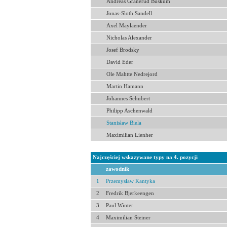
Andreas Granerud Buskum
Jonas-Sloth Sandell
Axel Maylaender
Nicholas Alexander
Josef Brodsky
David Eder
Ole Mahtte Nedrejord
Martin Hamann
Johannes Schubert
Philipp Aschenwald
Stanisław Biela
Maximilian Lienher
Najczęściej wskazywane typy na 4. pozycji
zawodnik
1
Przemysław Kantyka
2
Fredrik Bjerkeengen
3
Paul Winter
4
Maximilian Steiner