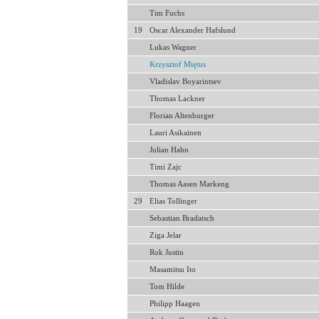
Tim Fuchs
19
Oscar Alexander Hafslund
Lukas Wagner
Krzysztof Miętus
Vladislav Boyarintsev
Thomas Lackner
Florian Altenburger
Lauri Asikainen
Julian Hahn
Timi Zajc
Thomas Aasen Markeng
29
Elias Tollinger
Sebastian Bradatsch
Ziga Jelar
Rok Justin
Masamitsu Ito
Tom Hilde
Philipp Haagen