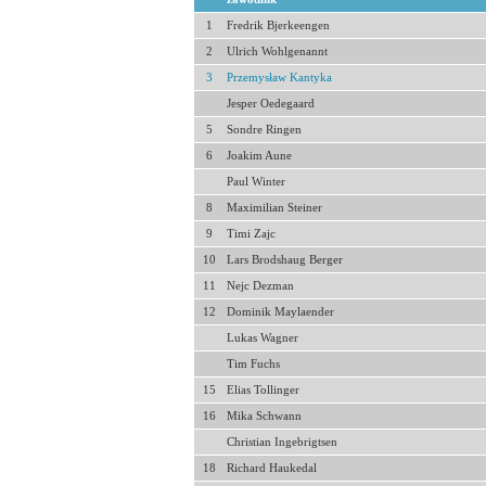
1
Fredrik Bjerkeengen
2
Ulrich Wohlgenannt
3
Przemysław Kantyka
Jesper Oedegaard
5
Sondre Ringen
6
Joakim Aune
Paul Winter
8
Maximilian Steiner
9
Timi Zajc
10
Lars Brodshaug Berger
11
Nejc Dezman
12
Dominik Maylaender
Lukas Wagner
Tim Fuchs
15
Elias Tollinger
16
Mika Schwann
Christian Ingebrigtsen
18
Richard Haukedal