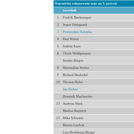
Najczęściej wskazywane typy na 3. pozycji
zawodnik
1
Fredrik Bjerkeengen
2
Jesper Oedegaard
3
Przemysław Kantyka
4
Paul Winter
5
Joakim Aune
6
Ulrich Wohlgenannt
Sondre Ringen
8
Maximilian Steiner
9
Richard Haukedal
10
Thomas Hofer
Jan Ziobro
Dominik Maylaender
13
Andreas Wank
Markus Rupitsch
15
Mika Schwann
Marius Lindvik
Lars Brodshaug Berger