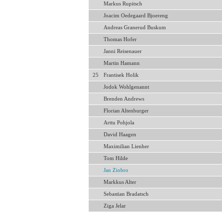
Markus Rupitsch
Joacim Oedegaard Bjoereng
Andreas Granerud Buskum
Thomas Hofer
Janni Reisenauer
Martin Hamann
25
Frantisek Holik
Jodok Wohlgenannt
Brenden Andrews
Florian Altenburger
Arttu Pohjola
David Haagen
Maximilian Lienher
Tom Hilde
Jan Ziobro
Markkus Alter
Sebastian Bradatsch
Ziga Jelar