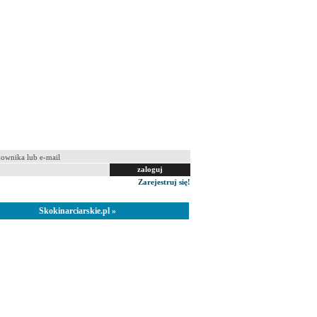
 na tym komputerze
Zarejestruj się!
Skokinarciarskie.pl »