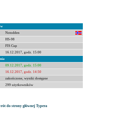
ów
Notodden
HS-98
FIS Cup
16.12.2017, godz. 15:00
nia
09.12.2017, godz. 15:00
16.12.2017, godz. 14:50
zakończone, wyniki dostępne
299 użytkowników
rót do strony głównej Typera