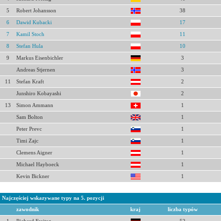
5
Robert Johansson
38
6
Dawid Kubacki
17
7
Kamil Stoch
11
8
Stefan Hula
10
9
Markus Eisenbichler
3
Andreas Stjernen
3
11
Stefan Kraft
2
Junshiro Kobayashi
2
13
Simon Ammann
1
Sam Bolton
1
Peter Prevc
1
Timi Zajc
1
Clemens Aigner
1
Michael Hayboeck
1
Kevin Bickner
1
Najczęściej wskazywane typy na 5. pozycji
zawodnik
kraj
liczba typów