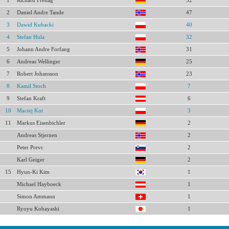
1
Richard Freitag
52
2
Daniel Andre Tande
47
3
Dawid Kubacki
40
4
Stefan Hula
32
5
Johann Andre Forfang
31
6
Andreas Wellinger
25
7
Robert Johansson
23
8
Kamil Stoch
7
9
Stefan Kraft
6
10
Maciej Kot
3
11
Markus Eisenbichler
2
Andreas Stjernen
2
Peter Prevc
2
Karl Geiger
2
15
Hyun-Ki Kim
1
Michael Hayboeck
1
Simon Ammann
1
Ryoyu Kobayashi
1