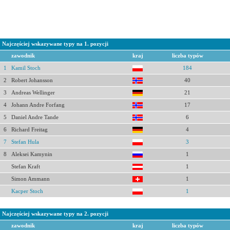
Najczęściej wskazywane typy na 1. pozycji
zawodnik
kraj
liczba typów
1
Kamil Stoch
184
2
Robert Johansson
40
3
Andreas Wellinger
21
4
Johann Andre Forfang
17
5
Daniel Andre Tande
6
6
Richard Freitag
4
7
Stefan Hula
3
8
Aleksei Kamynin
1
Stefan Kraft
1
Simon Ammann
1
Kacper Stoch
1
Najczęściej wskazywane typy na 2. pozycji
zawodnik
kraj
liczba typów