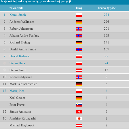
Najczęściej wskazywane typy na dowolnej pozycji
zawodnik
kraj
liczba typów
1
Kamil Stoch
274
2
Andreas Wellinger
226
3
Robert Johansson
201
4
Johann Andre Forfang
189
5
Richard Freitag
141
6
Daniel Andre Tande
137
7
Dawid Kubacki
97
8
Stefan Hula
74
9
Stefan Kraft
12
10
Andreas Stjernen
6
11
Markus Eisenbichler
5
12
Maciej Kot
4
Karl Geiger
4
Peter Prevc
4
15
Simon Ammann
3
16
Junshiro Kobayashi
2
Michael Hayboeck
2