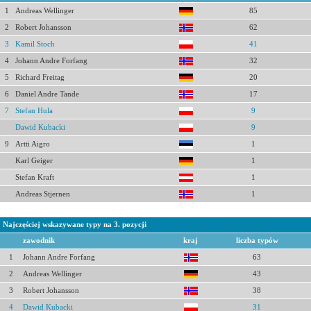
1
Andreas Wellinger
85
2
Robert Johansson
62
3
Kamil Stoch
41
4
Johann Andre Forfang
32
5
Richard Freitag
20
6
Daniel Andre Tande
17
7
Stefan Hula
9
Dawid Kubacki
9
9
Artti Aigro
1
Karl Geiger
1
Stefan Kraft
1
Andreas Stjernen
1
Najczęściej wskazywane typy na 3. pozycji
zawodnik
kraj
liczba typów
1
Johann Andre Forfang
63
2
Andreas Wellinger
43
3
Robert Johansson
38
4
Dawid Kubacki
31