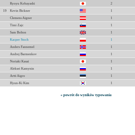
Ryoyu Kobayashi
2
19
Kevin Bickner
1
Clemens Aigner
1
Timi Zajc
1
Sam Bolton
1
Kacper Stoch
1
Anders Fannemel
1
Andrej Barmenkov
1
Noriaki Kasai
1
Aleksei Kamynin
1
Artti Aigro
1
Hyun-Ki Kim
1
« powrót do wyników typowania