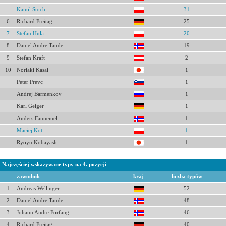
Kamil Stoch
31
6
Richard Freitag
25
7
Stefan Hula
20
8
Daniel Andre Tande
19
9
Stefan Kraft
2
10
Noriaki Kasai
1
Peter Prevc
1
Andrej Barmenkov
1
Karl Geiger
1
Anders Fannemel
1
Maciej Kot
1
Ryoyu Kobayashi
1
Najczęściej wskazywane typy na 4. pozycji
zawodnik
kraj
liczba typów
1
Andreas Wellinger
52
2
Daniel Andre Tande
48
3
Johann Andre Forfang
46
4
Richard Freitag
40