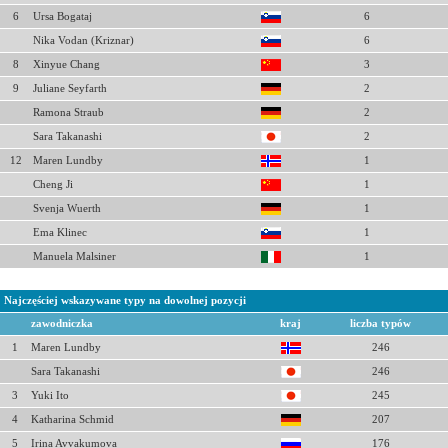
6
Ursa Bogataj
6
Nika Vodan (Kriznar)
6
8
Xinyue Chang
3
9
Juliane Seyfarth
2
Ramona Straub
2
Sara Takanashi
2
12
Maren Lundby
1
Cheng Ji
1
Svenja Wuerth
1
Ema Klinec
1
Manuela Malsiner
1
Najczęściej wskazywane typy na dowolnej pozycji
zawodniczka
kraj
liczba typów
1
Maren Lundby
246
Sara Takanashi
246
3
Yuki Ito
245
4
Katharina Schmid
207
5
Irina Avvakumova
176