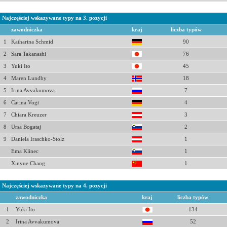
Najczęściej wskazywane typy na 3. pozycji
zawodniczka
kraj
liczba typów
1
Katharina Schmid
90
2
Sara Takanashi
76
3
Yuki Ito
45
4
Maren Lundby
18
5
Irina Avvakumova
7
6
Carina Vogt
4
7
Chiara Kreuzer
3
8
Ursa Bogataj
2
9
Daniela Iraschko-Stolz
1
Ema Klinec
1
Xinyue Chang
1
Najczęściej wskazywane typy na 4. pozycji
zawodniczka
kraj
liczba typów
1
Yuki Ito
134
2
Irina Avvakumova
52