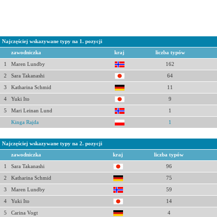
Najczęściej wskazywane typy na 1. pozycji
zawodniczka
kraj
liczba typów
1
Maren Lundby
162
2
Sara Takanashi
64
3
Katharina Schmid
11
4
Yuki Ito
9
5
Mari Leinan Lund
1
Kinga Rajda
1
Najczęściej wskazywane typy na 2. pozycji
zawodniczka
kraj
liczba typów
1
Sara Takanashi
96
2
Katharina Schmid
75
3
Maren Lundby
59
4
Yuki Ito
14
5
Carina Vogt
4