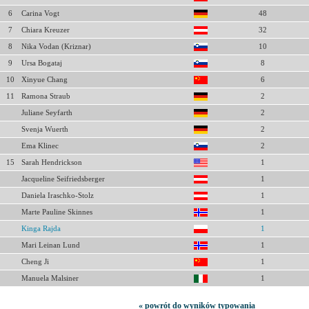
6
Carina Vogt
48
7
Chiara Kreuzer
32
8
Nika Vodan (Kriznar)
10
9
Ursa Bogataj
8
10
Xinyue Chang
6
11
Ramona Straub
2
Juliane Seyfarth
2
Svenja Wuerth
2
Ema Klinec
2
15
Sarah Hendrickson
1
Jacqueline Seifriedsberger
1
Daniela Iraschko-Stolz
1
Marte Pauline Skinnes
1
Kinga Rajda
1
Mari Leinan Lund
1
Cheng Ji
1
Manuela Malsiner
1
« powrót do wyników typowania