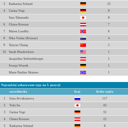
3
Katharina Schmid
23
4
Carina Vogt
8
Sara Takanashi
8
6
Chiara Kreuzer
7
7
Maren Lundby
6
8
Nika Vodan (Kriznar)
4
9
Xinyue Chang
2
10
Sarah Hendrickson
1
Jacqueline Seifriedsberger
1
Svenja Wuerth
1
Marte Pauline Skinnes
1
Najczęściej wskazywane typy na 5. pozycji
zawodniczka
kraj
liczba typów
1
Irina Avvakumova
117
2
Yuki Ito
43
3
Carina Vogt
32
4
Chiara Kreuzer
22
5
Katharina Schmid
8