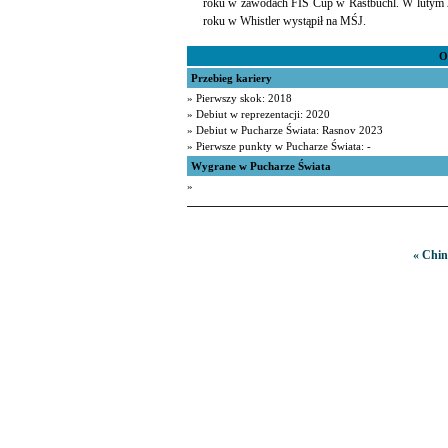
roku w zawodach FIS Cup w Rastbüchl. W lutym 2
roku w Whistler wystąpił na MŚJ.
O
Przebieg kariery
» Pierwszy skok: 2018
» Debiut w reprezentacji: 2020
» Debiut w Pucharze Świata: Rasnov 2023
» Pierwsze punkty w Pucharze Świata: -
Wygrane w Pucharze Świata
»
« Chin