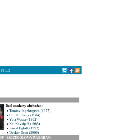
TYPER
Dziś urodziny obchodzą:
Tommy Ingebrigtsen (1977)
Chil Ku Kang (1984)
Yuta Watase (1982)
Kai Kovaljeff (1985)
Pascal Egloff (1992)
Decker Dean (2000)
ODY - SZCZEGÓŁOWY PROGRAM