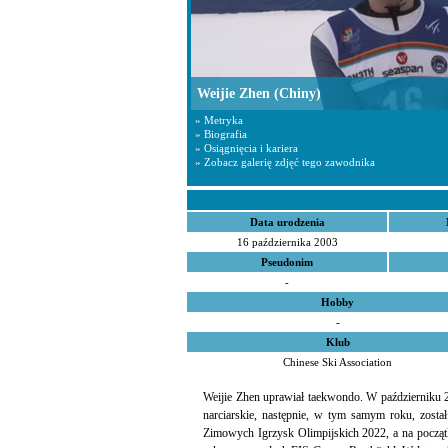
Weijie Zhen
(Chiny)
» Metryka
» Biografia
» Osiągnięcia i kariera
» Zobacz galerię zdjęć tego zawodnika
Data urodzenia
16 października 2003
Pseudonim
-
Hobby
-
Klub
Chinese Ski Association
Weijie Zhen uprawiał taekwondo. W październiku
narciarskie, następnie, w tym samym roku, zost
Zimowych Igrzysk Olimpijskich 2022, a na początk