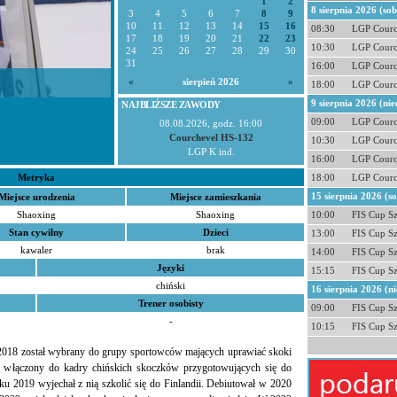
1
2
8 sierpnia 2026 (so
3
4
5
6
7
8
9
10
11
12
13
14
15
16
08:30
LGP Courc
17
18
19
20
21
22
23
10:30
LGP Courc
24
25
26
27
28
29
30
31
16:00
LGP Courc
«
sierpień 2026
»
18:00
LGP Courc
9 sierpnia 2026 (nie
NAJBLIŻSZE ZAWODY
09:00
LGP Courc
08.08.2026, godz. 16:00
Courchevel HS-132
10:30
LGP Courc
LGP K ind.
16:00
LGP Courc
Metryka
18:00
LGP Courc
15 sierpnia 2026 (s
Miejsce urodzenia
Miejsce zamieszkania
Shaoxing
Shaoxing
10:00
FIS Cup S
Stan cywilny
Dzieci
13:00
FIS Cup S
kawaler
brak
14:00
FIS Cup S
Języki
15:15
FIS Cup S
chiński
16 sierpnia 2026 (ni
Trener osobisty
09:00
FIS Cup S
-
10:15
FIS Cup S
 2018 został wybrany do grupy sportowców mających uprawiać skoki
ał włączony do kadry chińskich skoczków przygotowujących się do
u 2019 wyjechał z nią szkolić się do Finlandii. Debiutował w 2020