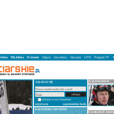
iedza
Dla kibica
O stronie
Zdjęcia
Zawodnicy
Skocznie
LIVE
Program TV
KALENDARIUM
ZALOGUJ SIĘ
pamiętaj na tym komputerze
rejestracja
zapomniałem hasło
KALENDARZ ZAWODÓW
NAJBLIŻSZE ZAW