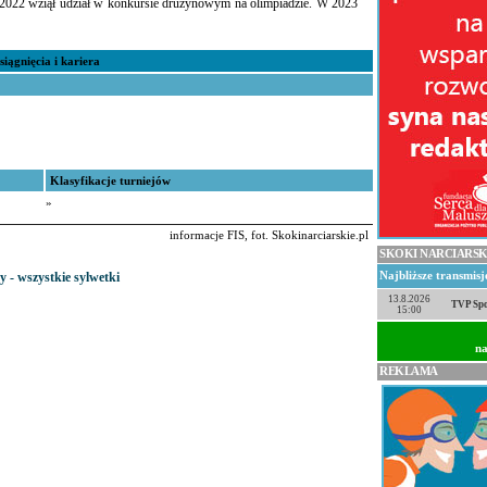
022 wziął udział w konkursie drużynowym na olimpiadzie. W 2023
siągnięcia i kariera
Klasyfikacje turniejów
»
informacje FIS, fot. Skokinarciarskie.pl
SKOKI NARCIARSK
y - wszystkie sylwetki
Najbliższe transmis
13.8.2026
TVP Spo
15:00
na
REKLAMA