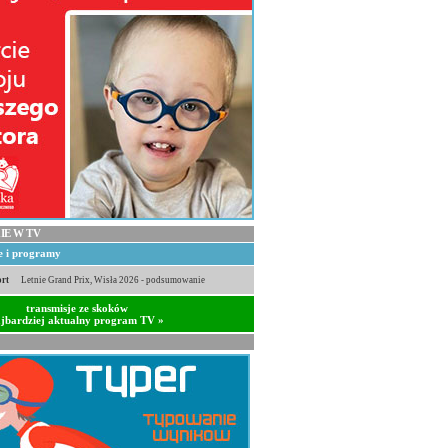
IE W TV
je i programy
rt
Letnie Grand Prix, Wisła 2026 - podsumowanie
transmisje ze skoków
jbardziej aktualny program TV »