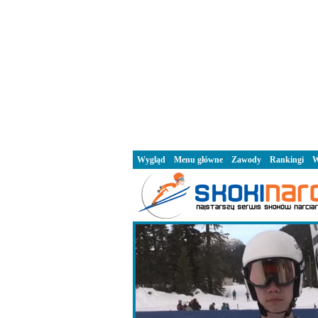
Wygląd
Menu główne
Zawody
Rankingi
W