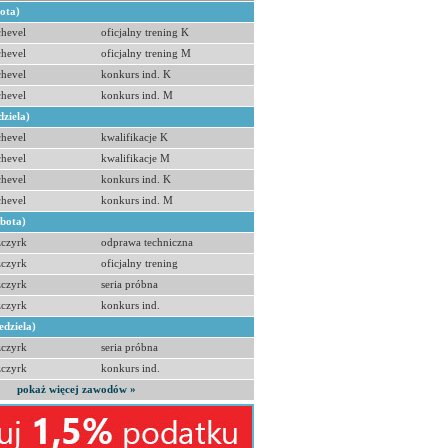
bota)
hevel
oficjalny trening K
hevel
oficjalny trening M
hevel
konkurs ind. K
hevel
konkurs ind. M
dziela)
hevel
kwalifikacje K
hevel
kwalifikacje M
hevel
konkurs ind. K
hevel
konkurs ind. M
obota)
zczyrk
odprawa techniczna
zczyrk
oficjalny trening
zczyrk
seria próbna
zczyrk
konkurs ind.
edziela)
zczyrk
seria próbna
zczyrk
konkurs ind.
pokaż więcej zawodów »