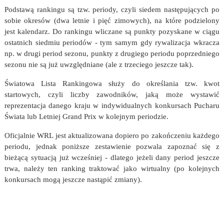
Podstawą rankingu są tzw. periody, czyli siedem następujących po
sobie okresów (dwa letnie i pięć zimowych), na które podzielony
jest kalendarz. Do rankingu wliczane są punkty pozyskane w ciągu
ostatnich siedmiu periodów - tym samym gdy rywalizacja wkracza
np. w drugi period sezonu, punkty z drugiego periodu poprzedniego
sezonu nie są już uwzględniane (ale z trzeciego jeszcze tak).
Światowa Lista Rankingowa służy do określania tzw. kwot
startowych, czyli liczby zawodników, jaką może wystawić
reprezentacja danego kraju w indywidualnych konkursach Pucharu
Świata lub Letniej Grand Prix w kolejnym periodzie.
Oficjalnie WRL jest aktualizowana dopiero po zakończeniu każdego
periodu, jednak poniższe zestawienie pozwala zapoznać się z
bieżącą sytuacją już wcześniej - dlatego jeżeli dany period jeszcze
trwa, należy ten ranking traktować jako wirtualny (po kolejnych
konkursach mogą jeszcze nastąpić zmiany).