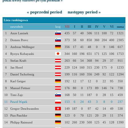
pokaż kwoty startowe po tym periodzie »
« poprzedni period
następny period »
Lista rankingowa
zawodnik
kraj
VII
I
II
III
IV
V
VI
suma
1
Anze Lanisek
435
57
40
506
111
100
72
1321
2
Domen Prevc
373
58
60
850
360
204
400
2305
3
Andreas Wellinger
356
17
41
48
0
9
146
617
4
Ryoyu Kobayashi
344
160
196
651
171
125
106
1753
5
Stefan Kraft
263
66
54
368
94
29
37
911
6
Jan Hoerl
229
124
160
315
230
175
0
1233
7
Daniel Tschofenig
199
116
160
356
249
92
122
1294
8
Karl Geiger
192
12
17
12
0
22
95
350
9
Manuel Fettner
176
80
0
173
89
146
74
738
10
Timi Zajc
168
50
11
187
0
28
15
459
11
Paweł Wąsek
153
6
24
43
3
8
0
237
12
Gregor Deschwanden
149
187
0
97
42
14
49
538
13
Pius Paschke
123
0
70
121
20
29
11
374
14
Philipp Raimund
102
260
230
500
125
45
128
1390