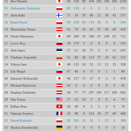
15
Ren Nikaido
94
150
80
459
202
100
160
1245
16
Aleksander Zniszczoł
82
116
4
0
0
0
3
205
17
Antti Aalto
71
10
20
66
12
36
42
257
18
Kamil Stoch
69
229
90
110
38
0
8
544
19
Maximilian Ortner
61
70
42
42
67
69
69
420
20
Naoki Nakamura
60
280
35
168
47
100
62
752
21
Lovro Kos
59
179
5
0
0
0
0
243
22
Artti Aigro
57
21
26
75
5
0
21
205
23
Vladimir Zografski
55
89
38
213
57
18
62
532
24
Yukiya Sato
48
132
24
55
12
22
35
328
25
Zak Mogel
47
40
0
0
0
1
1
89
26
Sakutaro Kobayashi
46
317
75
37
0
3
0
478
27
Michael Hayboeck
42
0
0
0
0
0
0
42
28
Stephan Embacher
34
77
77
297
201
117
160
963
29
Tate Frantz
27
22
16
5
0
0
4
74
30
Killian Peier
26
40
0
2
2
0
0
70
31
Valentin Foubert
25
96
0
224
19
27
69
460
32
Dawid Kubacki
20
261
45
31
1
22
0
380
33
Markus Eisenbichler
19
0
0
0
0
0
0
19