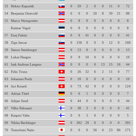
53
Hektor Kapustik
0
59
2
0
0
11
0
72
54
Benjamin Oestvold
0
0
0
20
8
39
21
88
55
Marco Woergoetter
0
8
0
0
0
0
0
8
Kaimar Vagul
0
8
0
0
0
0
0
8
57
Enej Faletic
0
0
41
0
0
0
0
41
58
Ziga Jancar
0
156
0
0
0
12
0
168
59
Simon Steinberger
0
13
0
0
0
0
0
13
60
Lukas Haagen
0
9
10
0
0
0
0
19
61
Isak Andreas Langmo
0
0
0
0
13
15
16
44
62
Felix Trunz
0
26
32
6
2
11
0
77
63
Johannes Poelz
0
10
0
0
0
0
0
10
64
Juri Kesseli
0
73
42
9
0
0
0
124
65
Adrian Tittel
0
6
1
0
0
0
0
7
66
Julijan Smid
0
44
0
0
0
0
0
44
67
Vilho Palosaari
0
38
3
0
0
0
0
41
68
Kasperi Valto
0
0
5
0
0
0
0
5
69
Niklas Bachlinger
0
362
29
0
0
0
0
391
70
Tomofumi Naito
0
0
0
56
6
23
86
171