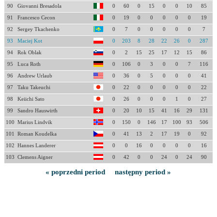
90
Giovanni Bresadola
0
60
0
15
0
0
10
85
91
Francesco Cecon
0
19
0
0
0
0
0
19
92
Sergey Tkachenko
0
7
0
0
0
0
0
7
93
Maciej Kot
0
203
8
28
22
26
0
287
94
Rok Oblak
0
2
15
25
17
12
15
86
95
Luca Roth
0
106
0
3
0
0
7
116
96
Andrew Urlaub
0
36
0
5
0
0
0
41
97
Taku Takeuchi
0
22
0
0
0
0
0
22
98
Keiichi Sato
0
26
0
0
0
1
0
27
99
Sandro Hauswirth
0
20
10
15
41
16
29
131
100
Marius Lindvik
0
150
0
146
17
100
93
506
101
Roman Koudelka
0
41
13
2
17
19
0
92
102
Hannes Landerer
0
0
16
0
0
0
0
16
103
Clemens Aigner
0
42
0
0
24
0
24
90
« poprzedni period
następny period »