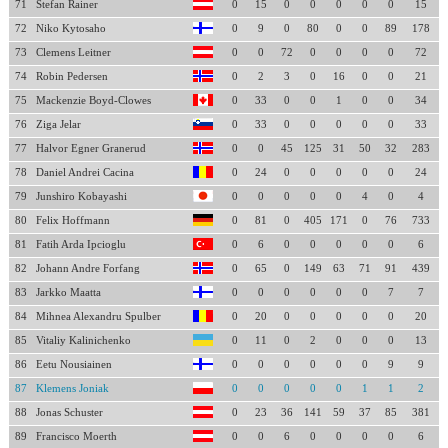
71
Stefan Rainer
0
15
0
0
0
0
0
15
72
Niko Kytosaho
0
9
0
80
0
0
89
178
73
Clemens Leitner
0
0
72
0
0
0
0
72
74
Robin Pedersen
0
2
3
0
16
0
0
21
75
Mackenzie Boyd-Clowes
0
33
0
0
1
0
0
34
76
Ziga Jelar
0
33
0
0
0
0
0
33
77
Halvor Egner Granerud
0
0
45
125
31
50
32
283
78
Daniel Andrei Cacina
0
24
0
0
0
0
0
24
79
Junshiro Kobayashi
0
0
0
0
0
4
0
4
80
Felix Hoffmann
0
81
0
405
171
0
76
733
81
Fatih Arda Ipcioglu
0
6
0
0
0
0
0
6
82
Johann Andre Forfang
0
65
0
149
63
71
91
439
83
Jarkko Maatta
0
0
0
0
0
0
7
7
84
Mihnea Alexandru Spulber
0
20
0
0
0
0
0
20
85
Vitaliy Kalinichenko
0
11
0
2
0
0
0
13
86
Eetu Nousiainen
0
0
0
0
0
0
9
9
87
Klemens Joniak
0
0
0
0
0
1
1
2
88
Jonas Schuster
0
23
36
141
59
37
85
381
89
Francisco Moerth
0
0
6
0
0
0
0
6