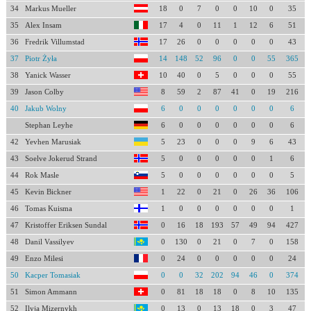
34
Markus Mueller
18
0
7
0
0
10
0
35
35
Alex Insam
17
4
0
11
1
12
6
51
36
Fredrik Villumstad
17
26
0
0
0
0
0
43
37
Piotr Żyła
14
148
52
96
0
0
55
365
38
Yanick Wasser
10
40
0
5
0
0
0
55
39
Jason Colby
8
59
2
87
41
0
19
216
40
Jakub Wolny
6
0
0
0
0
0
0
6
Stephan Leyhe
6
0
0
0
0
0
0
6
42
Yevhen Marusiak
5
23
0
0
0
9
6
43
43
Soelve Jokerud Strand
5
0
0
0
0
0
1
6
44
Rok Masle
5
0
0
0
0
0
0
5
45
Kevin Bickner
1
22
0
21
0
26
36
106
46
Tomas Kuisma
1
0
0
0
0
0
0
1
47
Kristoffer Eriksen Sundal
0
16
18
193
57
49
94
427
48
Danil Vassilyev
0
130
0
21
0
7
0
158
49
Enzo Milesi
0
24
0
0
0
0
0
24
50
Kacper Tomasiak
0
0
32
202
94
46
0
374
51
Simon Ammann
0
81
18
18
0
8
10
135
52
Ilyja Mizernykh
0
13
0
13
18
0
3
47