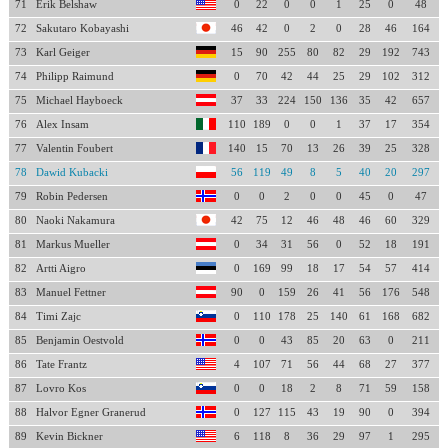
71
Erik Belshaw
0
22
0
0
1
25
0
48
72
Sakutaro Kobayashi
46
42
0
2
0
28
46
164
73
Karl Geiger
15
90
255
80
82
29
192
743
74
Philipp Raimund
0
70
42
44
25
29
102
312
75
Michael Hayboeck
37
33
224
150
136
35
42
657
76
Alex Insam
110
189
0
0
1
37
17
354
77
Valentin Foubert
140
15
70
13
26
39
25
328
78
Dawid Kubacki
56
119
49
8
5
40
20
297
79
Robin Pedersen
0
0
2
0
0
45
0
47
80
Naoki Nakamura
42
75
12
46
48
46
60
329
81
Markus Mueller
0
34
31
56
0
52
18
191
82
Artti Aigro
0
169
99
18
17
54
57
414
83
Manuel Fettner
90
0
159
26
41
56
176
548
84
Timi Zajc
0
110
178
25
140
61
168
682
85
Benjamin Oestvold
0
0
43
85
20
63
0
211
86
Tate Frantz
4
107
71
56
44
68
27
377
87
Lovro Kos
0
0
18
2
8
71
59
158
88
Halvor Egner Granerud
0
127
115
43
19
90
0
394
89
Kevin Bickner
6
118
8
36
29
97
1
295