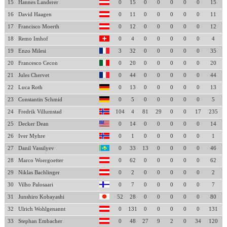
15
Hannes Landerer
0
15
0
0
0
0
0
15
16
David Haagen
0
11
0
0
0
0
0
11
17
Francisco Moerth
0
12
0
0
0
0
0
12
18
Remo Imhof
0
4
0
0
0
0
0
4
19
Enzo Milesi
3
32
0
0
0
0
0
35
20
Francesco Cecon
0
20
0
0
0
0
0
20
21
Jules Chervet
0
44
0
0
0
0
0
44
22
Luca Roth
0
13
0
0
0
0
0
13
23
Constantin Schmid
0
5
0
0
0
0
0
5
24
Fredrik Villumstad
104
4
81
29
0
0
17
235
25
Decker Dean
0
14
0
0
0
0
0
14
26
Iver Myhre
0
1
0
0
0
0
0
1
27
Danil Vassilyev
0
33
13
0
0
0
0
46
28
Marco Woergoetter
0
62
0
0
0
0
0
62
29
Niklas Bachlinger
0
2
0
0
0
0
0
2
30
Vilho Palosaari
0
7
0
0
0
0
0
7
31
Junshiro Kobayashi
52
28
0
0
0
0
0
80
32
Ulrich Wohlgenannt
0
131
0
0
0
0
0
131
33
Stephan Embacher
0
48
27
9
2
0
34
120