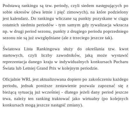
Podstawą rankingu są tzw. periody, czyli siedem następujących po
sobie okresów (dwa letnie i pięć zimowych), na które podzielony
jest kalendarz. Do rankingu wliczane są punkty pozyskane w ciągu
ostatnich siedmiu periodów - tym samym gdy rywalizacja wkracza
np. w drugi period sezonu, punkty z drugiego periodu poprzedniego
sezonu nie są już uwzględniane (ale z trzeciego jeszcze tak).
Światowa Lista Rankingowa służy do określania tzw. kwot
startowych, czyli liczby zawodników, jaką może wystawić
reprezentacja danego kraju w indywidualnych konkursach Pucharu
Świata lub Letniej Grand Prix w kolejnym periodzie.
Oficjalnie WRL jest aktualizowana dopiero po zakończeniu każdego
periodu, jednak poniższe zestawienie pozwala zapoznać się z
bieżącą sytuacją już wcześniej - dlatego jeżeli dany period jeszcze
trwa, należy ten ranking traktować jako wirtualny (po kolejnych
konkursach mogą jeszcze nastąpić zmiany).