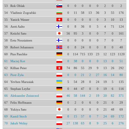
53
Rok Oblak
0
0
0
0
0
2
0
2
54
Vladimir Zografski
0
11
58
13
36
3
55
176
55
Yanick Wasser
0
0
0
0
0
3
10
13
56
Antti Aalto
0
8
36
0
5
4
71
124
57
Keiichi Sato
56
95
3
0
0
7
0
161
58
Eetu Nousiainen
0
0
0
0
0
7
0
7
59
Robert Johansson
0
8
24
0
0
8
0
40
60
Pius Paschke
0
114
715
133
23
12
123
1120
61
Maciej Kot
0
38
0
0
0
13
0
51
62
Killian Peier
74
86
55
29
9
13
26
292
63
Piotr Żyła
0
0
21
2
27
16
14
80
64
Yevhen Marusiak
5
54
28
0
24
19
5
135
65
Stephan Leyhe
0
44
47
0
0
19
6
116
66
Aleksander Zniszczoł
46
58
144
2
19
20
82
371
67
Felix Hoffmann
0
2
0
6
0
21
0
29
68
Yukiya Sato
0
0
0
0
0
21
48
69
69
Kamil Stoch
0
15
57
0
7
24
69
172
70
Jakub Wolny
27
138
63
8
9
25
6
276