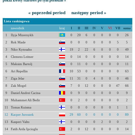
pokaż kwoty startowe po tym periodzie »
« poprzedni period
następny period »
Lista rankingowa
zawodnik
kraj
I
II
III
IV
V
VI
VII
suma
1
Ilyja Mizernykh
0
20
6
0
0
0
0
26
2
Rok Masle
0
0
0
0
0
0
5
5
3
Niko Kytosaho
19
2
22
6
0
0
0
49
4
Clemens Leitner
0
14
0
0
0
0
0
14
5
Maksim Bartolj
0
11
0
0
0
0
0
11
6
Ari Repellin
10
53
0
0
0
0
0
63
7
Ziga Jelar
11
31
0
4
0
0
0
46
8
Zak Mogel
7
0
12
0
0
0
47
66
9
Daniel Andrei Cacina
0
9
0
0
0
0
0
9
10
Muhammet Ali Bedir
0
2
0
0
0
0
0
2
11
Tomas Kuisma
0
0
0
0
0
0
1
1
12
Kacper Juroszek
29
60
0
0
0
0
0
89
13
Kasperi Valto
0
0
0
0
2
0
0
2
14
Fatih Arda Ipcioglu
2
0
12
0
0
0
0
14