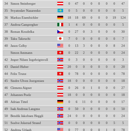
34
Simon Steinberger
0
47
0
0
0
0
0
47
35
Svyatoslav Nazarenko
0
5
0
0
0
0
0
5
36
Markus Eisenbichler
18
18
69
0
0
0
19
124
37
Andrea Campregher
1
4
0
0
0
0
0
5
38
Roman Koudelka
0
27
0
3
0
0
0
30
39
Taku Takeuchi
7
0
0
0
0
0
0
7
40
Jason Colby
0
13
3
0
0
0
8
24
Simon Ammann
0
22
2
0
0
0
0
24
42
Jesper Nilsen Ingebrigtsvoll
0
3
0
0
0
0
0
3
43
Daniel Huber
20
0
0
0
0
0
0
20
44
Felix Trunz
0
78
0
0
0
0
0
78
45
Sindre Ulven Joergensen
18
0
0
0
0
0
0
18
46
Clemens Aigner
0
26
0
1
0
0
0
27
47
Johannes Poelz
18
0
0
0
0
0
0
18
48
Adrian Tittel
0
6
11
0
0
0
0
17
49
Isak Andreas Langmo
0
50
0
0
0
0
0
50
50
Bendik Jakobsen Heggli
24
0
0
0
0
0
0
24
51
Soelve Jokerud Strand
0
0
0
0
0
0
5
5
52
Andrew Urlaub
0
77
0
0
0
1
0
78