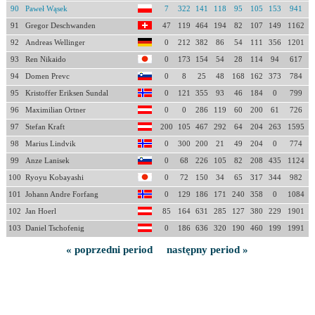
90
Paweł Wąsek
7
322
141
118
95
105
153
941
91
Gregor Deschwanden
47
119
464
194
82
107
149
1162
92
Andreas Wellinger
0
212
382
86
54
111
356
1201
93
Ren Nikaido
0
173
154
54
28
114
94
617
94
Domen Prevc
0
8
25
48
168
162
373
784
95
Kristoffer Eriksen Sundal
0
121
355
93
46
184
0
799
96
Maximilian Ortner
0
0
286
119
60
200
61
726
97
Stefan Kraft
200
105
467
292
64
204
263
1595
98
Marius Lindvik
0
300
200
21
49
204
0
774
99
Anze Lanisek
0
68
226
105
82
208
435
1124
100
Ryoyu Kobayashi
0
72
150
34
65
317
344
982
101
Johann Andre Forfang
0
129
186
171
240
358
0
1084
102
Jan Hoerl
85
164
631
285
127
380
229
1901
103
Daniel Tschofenig
0
186
636
320
190
460
199
1991
« poprzedni period
następny period »