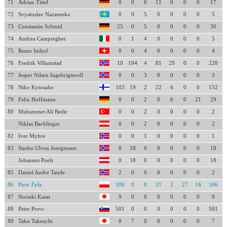
71
Adrian Tittel
0
0
6
11
0
0
0
17
72
Svyatoslav Nazarenko
0
0
5
0
0
0
0
5
73
Constantin Schmid
25
0
5
0
0
0
0
30
74
Andrea Campregher
0
1
4
0
0
0
0
5
75
Remo Imhof
0
0
4
0
0
0
0
4
76
Fredrik Villumstad
10
104
4
81
29
0
0
228
77
Jesper Nilsen Ingebrigtsvoll
0
0
3
0
0
0
0
3
78
Niko Kytosaho
103
19
2
22
6
0
0
152
79
Felix Hoffmann
0
0
2
0
6
0
21
29
80
Muhammet Ali Bedir
0
0
2
0
0
0
0
2
Niklas Bachlinger
0
0
2
0
0
0
0
2
82
Iver Myhre
0
0
1
0
0
0
0
1
83
Sindre Ulven Joergensen
0
18
0
0
0
0
0
18
Johannes Poelz
0
18
0
0
0
0
0
18
85
Daniel Andre Tande
2
0
0
0
0
0
0
2
86
Piotr Żyła
100
0
0
21
2
27
16
166
87
Noriaki Kasai
9
0
0
0
0
0
0
9
88
Peter Prevc
501
0
0
0
0
0
0
501
89
Taku Takeuchi
0
7
0
0
0
0
0
7