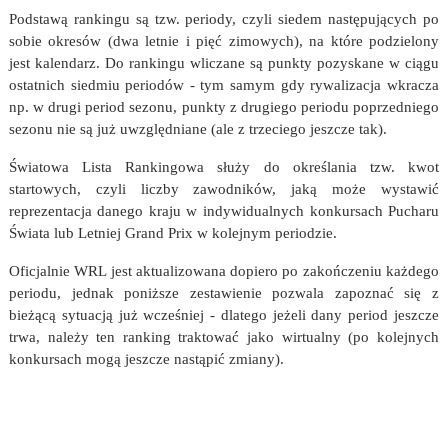
Podstawą rankingu są tzw. periody, czyli siedem następujących po
sobie okresów (dwa letnie i pięć zimowych), na które podzielony
jest kalendarz. Do rankingu wliczane są punkty pozyskane w ciągu
ostatnich siedmiu periodów - tym samym gdy rywalizacja wkracza
np. w drugi period sezonu, punkty z drugiego periodu poprzedniego
sezonu nie są już uwzględniane (ale z trzeciego jeszcze tak).
Światowa Lista Rankingowa służy do określania tzw. kwot
startowych, czyli liczby zawodników, jaką może wystawić
reprezentacja danego kraju w indywidualnych konkursach Pucharu
Świata lub Letniej Grand Prix w kolejnym periodzie.
Oficjalnie WRL jest aktualizowana dopiero po zakończeniu każdego
periodu, jednak poniższe zestawienie pozwala zapoznać się z
bieżącą sytuacją już wcześniej - dlatego jeżeli dany period jeszcze
trwa, należy ten ranking traktować jako wirtualny (po kolejnych
konkursach mogą jeszcze nastąpić zmiany).