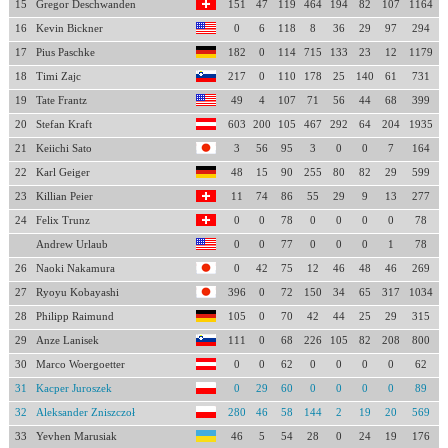
15
Gregor Deschwanden
151
47
119
464
194
82
107
1164
16
Kevin Bickner
0
6
118
8
36
29
97
294
17
Pius Paschke
182
0
114
715
133
23
12
1179
18
Timi Zajc
217
0
110
178
25
140
61
731
19
Tate Frantz
49
4
107
71
56
44
68
399
20
Stefan Kraft
603
200
105
467
292
64
204
1935
21
Keiichi Sato
3
56
95
3
0
0
7
164
22
Karl Geiger
48
15
90
255
80
82
29
599
23
Killian Peier
11
74
86
55
29
9
13
277
24
Felix Trunz
0
0
78
0
0
0
0
78
Andrew Urlaub
0
0
77
0
0
0
1
78
26
Naoki Nakamura
0
42
75
12
46
48
46
269
27
Ryoyu Kobayashi
396
0
72
150
34
65
317
1034
28
Philipp Raimund
105
0
70
42
44
25
29
315
29
Anze Lanisek
111
0
68
226
105
82
208
800
30
Marco Woergoetter
0
0
62
0
0
0
0
62
31
Kacper Juroszek
0
29
60
0
0
0
0
89
32
Aleksander Zniszczoł
280
46
58
144
2
19
20
569
33
Yevhen Marusiak
46
5
54
28
0
24
19
176