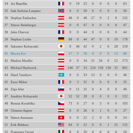
34
Ari Repellin
0
10
53
0
0
0
0
63
35
Isak Andreas Langmo
0
0
50
0
0
0
0
50
36
Stephan Embacher
46
0
48
27
9
2
0
132
37
Simon Steinberger
0
0
47
0
0
0
0
47
38
Jules Chervet
0
0
44
0
0
0
0
44
39
Stephan Leyhe
68
0
44
47
0
0
19
178
40
Sakutaro Kobayashi
0
46
42
0
2
0
28
118
41
Maciej Kot
17
0
38
0
0
0
13
68
42
Markus Mueller
0
0
34
31
56
0
52
173
43
Michael Hayboeck
246
37
33
224
150
136
35
861
44
Danil Vassilyev
0
0
33
13
0
0
0
46
45
Enzo Milesi
0
3
32
0
0
0
0
35
46
Ziga Jelar
0
11
31
0
4
0
0
46
47
Junshiro Kobayashi
52
52
28
0
0
0
0
132
48
Roman Koudelka
73
0
27
0
3
0
0
103
49
Clemens Aigner
0
0
26
0
1
0
0
27
50
Simon Ammann
0
0
22
2
0
0
0
24
51
Erik Belshaw
84
0
22
0
0
1
25
132
52
Francesco Cecon
0
0
20
0
0
0
0
20