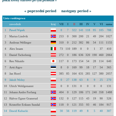
pokaż kwoty startowe po tym periodzie »
« poprzedni period
następny period »
Lista rankingowa
zawodnik
kraj
VII
I
II
III
IV
V
VI
suma
1
Paweł Wąsek
0
7
322
141
118
95
105
788
2
Marius Lindvik
253
0
300
200
21
49
204
1027
3
Andreas Wellinger
310
0
212
382
86
54
111
1155
4
Alex Insam
73
110
189
0
0
1
37
410
5
Daniel Tschofenig
272
0
186
636
320
190
460
2064
6
Ren Nikaido
117
0
173
154
54
28
114
640
7
Artti Aigro
8
0
169
99
18
17
54
365
8
Jan Hoerl
385
85
164
631
285
127
380
2057
9
Jakub Wolny
0
27
138
63
8
9
25
270
10
Ulrich Wohlgenannt
0
0
131
0
0
0
0
131
11
Johann Andre Forfang
404
0
129
186
171
240
358
1488
12
Halvor Egner Granerud
132
0
127
115
43
19
90
526
13
Kristoffer Eriksen Sundal
118
0
121
355
93
46
184
917
14
Dawid Kubacki
30
56
119
49
8
5
40
307