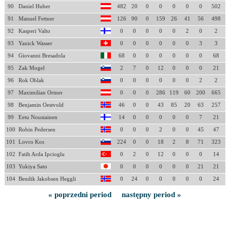
90
Daniel Huber
482
20
0
0
0
0
0
502
91
Manuel Fettner
126
90
0
159
26
41
56
498
92
Kasperi Valto
0
0
0
0
0
2
0
2
93
Yanick Wasser
0
0
0
0
0
0
3
3
94
Giovanni Bresadola
68
0
0
0
0
0
0
68
95
Zak Mogel
2
7
0
12
0
0
0
21
96
Rok Oblak
0
0
0
0
0
0
2
2
97
Maximilian Ortner
0
0
0
286
119
60
200
665
98
Benjamin Oestvold
46
0
0
43
85
20
63
257
99
Eetu Nousiainen
14
0
0
0
0
0
7
21
100
Robin Pedersen
0
0
0
2
0
0
45
47
101
Lovro Kos
224
0
0
18
2
8
71
323
102
Fatih Arda Ipcioglu
0
2
0
12
0
0
0
14
103
Yukiya Sato
0
0
0
0
0
0
21
21
104
Bendik Jakobsen Heggli
0
24
0
0
0
0
0
24
« poprzedni period
następny period »