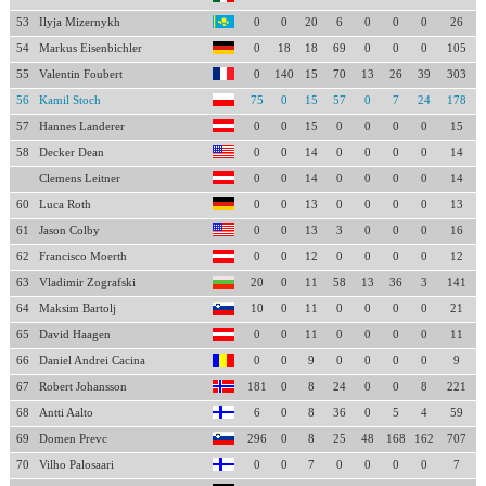
53
Ilyja Mizernykh
0
0
20
6
0
0
0
26
54
Markus Eisenbichler
0
18
18
69
0
0
0
105
55
Valentin Foubert
0
140
15
70
13
26
39
303
56
Kamil Stoch
75
0
15
57
0
7
24
178
57
Hannes Landerer
0
0
15
0
0
0
0
15
58
Decker Dean
0
0
14
0
0
0
0
14
Clemens Leitner
0
0
14
0
0
0
0
14
60
Luca Roth
0
0
13
0
0
0
0
13
61
Jason Colby
0
0
13
3
0
0
0
16
62
Francisco Moerth
0
0
12
0
0
0
0
12
63
Vladimir Zografski
20
0
11
58
13
36
3
141
64
Maksim Bartolj
10
0
11
0
0
0
0
21
65
David Haagen
0
0
11
0
0
0
0
11
66
Daniel Andrei Cacina
0
0
9
0
0
0
0
9
67
Robert Johansson
181
0
8
24
0
0
8
221
68
Antti Aalto
6
0
8
36
0
5
4
59
69
Domen Prevc
296
0
8
25
48
168
162
707
70
Vilho Palosaari
0
0
7
0
0
0
0
7