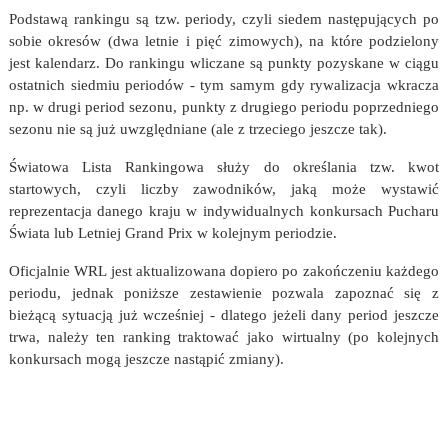
Podstawą rankingu są tzw. periody, czyli siedem następujących po
sobie okresów (dwa letnie i pięć zimowych), na które podzielony
jest kalendarz. Do rankingu wliczane są punkty pozyskane w ciągu
ostatnich siedmiu periodów - tym samym gdy rywalizacja wkracza
np. w drugi period sezonu, punkty z drugiego periodu poprzedniego
sezonu nie są już uwzględniane (ale z trzeciego jeszcze tak).
Światowa Lista Rankingowa służy do określania tzw. kwot
startowych, czyli liczby zawodników, jaką może wystawić
reprezentacja danego kraju w indywidualnych konkursach Pucharu
Świata lub Letniej Grand Prix w kolejnym periodzie.
Oficjalnie WRL jest aktualizowana dopiero po zakończeniu każdego
periodu, jednak poniższe zestawienie pozwala zapoznać się z
bieżącą sytuacją już wcześniej - dlatego jeżeli dany period jeszcze
trwa, należy ten ranking traktować jako wirtualny (po kolejnych
konkursach mogą jeszcze nastąpić zmiany).