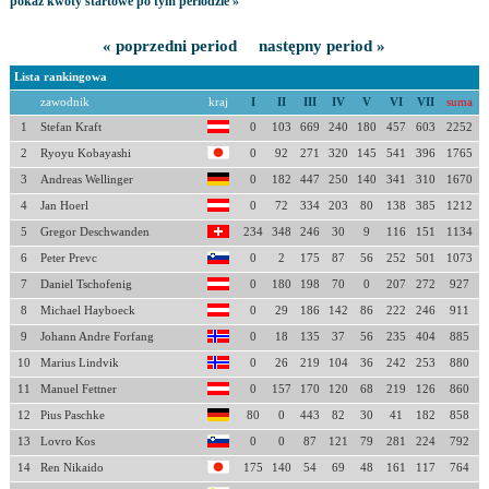
pokaż kwoty startowe po tym periodzie »
« poprzedni period
następny period »
Lista rankingowa
zawodnik
kraj
I
II
III
IV
V
VI
VII
suma
1
Stefan Kraft
0
103
669
240
180
457
603
2252
2
Ryoyu Kobayashi
0
92
271
320
145
541
396
1765
3
Andreas Wellinger
0
182
447
250
140
341
310
1670
4
Jan Hoerl
0
72
334
203
80
138
385
1212
5
Gregor Deschwanden
234
348
246
30
9
116
151
1134
6
Peter Prevc
0
2
175
87
56
252
501
1073
7
Daniel Tschofenig
0
180
198
70
0
207
272
927
8
Michael Hayboeck
0
29
186
142
86
222
246
911
9
Johann Andre Forfang
0
18
135
37
56
235
404
885
10
Marius Lindvik
0
26
219
104
36
242
253
880
11
Manuel Fettner
0
157
170
120
68
219
126
860
12
Pius Paschke
80
0
443
82
30
41
182
858
13
Lovro Kos
0
0
87
121
79
281
224
792
14
Ren Nikaido
175
140
54
69
48
161
117
764