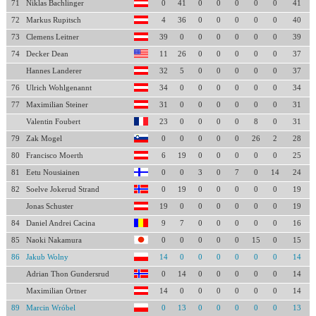
71
Niklas Bachlinger
0
41
0
0
0
0
0
41
72
Markus Rupitsch
4
36
0
0
0
0
0
40
73
Clemens Leitner
39
0
0
0
0
0
0
39
74
Decker Dean
11
26
0
0
0
0
0
37
Hannes Landerer
32
5
0
0
0
0
0
37
76
Ulrich Wohlgenannt
34
0
0
0
0
0
0
34
77
Maximilian Steiner
31
0
0
0
0
0
0
31
Valentin Foubert
23
0
0
0
0
8
0
31
79
Zak Mogel
0
0
0
0
0
26
2
28
80
Francisco Moerth
6
19
0
0
0
0
0
25
81
Eetu Nousiainen
0
0
3
0
7
0
14
24
82
Soelve Jokerud Strand
0
19
0
0
0
0
0
19
Jonas Schuster
19
0
0
0
0
0
0
19
84
Daniel Andrei Cacina
9
7
0
0
0
0
0
16
85
Naoki Nakamura
0
0
0
0
0
15
0
15
86
Jakub Wolny
14
0
0
0
0
0
0
14
Adrian Thon Gundersrud
0
14
0
0
0
0
0
14
Maximilian Ortner
14
0
0
0
0
0
0
14
89
Marcin Wróbel
0
13
0
0
0
0
0
13