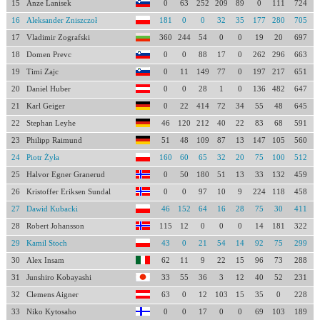
15
Anze Lanisek
0
63
252
209
89
0
111
724
16
Aleksander Zniszczoł
181
0
0
32
35
177
280
705
17
Vladimir Zografski
360
244
54
0
0
19
20
697
18
Domen Prevc
0
0
88
17
0
262
296
663
19
Timi Zajc
0
11
149
77
0
197
217
651
20
Daniel Huber
0
0
28
1
0
136
482
647
21
Karl Geiger
0
22
414
72
34
55
48
645
22
Stephan Leyhe
46
120
212
40
22
83
68
591
23
Philipp Raimund
51
48
109
87
13
147
105
560
24
Piotr Żyła
160
60
65
32
20
75
100
512
25
Halvor Egner Granerud
0
50
180
51
13
33
132
459
26
Kristoffer Eriksen Sundal
0
0
97
10
9
224
118
458
27
Dawid Kubacki
46
152
64
16
28
75
30
411
28
Robert Johansson
115
12
0
0
0
14
181
322
29
Kamil Stoch
43
0
21
54
14
92
75
299
30
Alex Insam
62
11
9
22
15
96
73
288
31
Junshiro Kobayashi
33
55
36
3
12
40
52
231
32
Clemens Aigner
63
0
12
103
15
35
0
228
33
Niko Kytosaho
0
0
17
0
0
69
103
189