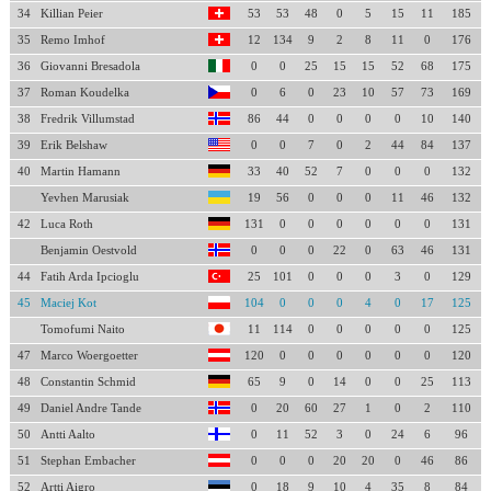
34
Killian Peier
53
53
48
0
5
15
11
185
35
Remo Imhof
12
134
9
2
8
11
0
176
36
Giovanni Bresadola
0
0
25
15
15
52
68
175
37
Roman Koudelka
0
6
0
23
10
57
73
169
38
Fredrik Villumstad
86
44
0
0
0
0
10
140
39
Erik Belshaw
0
0
7
0
2
44
84
137
40
Martin Hamann
33
40
52
7
0
0
0
132
Yevhen Marusiak
19
56
0
0
0
11
46
132
42
Luca Roth
131
0
0
0
0
0
0
131
Benjamin Oestvold
0
0
0
22
0
63
46
131
44
Fatih Arda Ipcioglu
25
101
0
0
0
3
0
129
45
Maciej Kot
104
0
0
0
4
0
17
125
Tomofumi Naito
11
114
0
0
0
0
0
125
47
Marco Woergoetter
120
0
0
0
0
0
0
120
48
Constantin Schmid
65
9
0
14
0
0
25
113
49
Daniel Andre Tande
0
20
60
27
1
0
2
110
50
Antti Aalto
0
11
52
3
0
24
6
96
51
Stephan Embacher
0
0
0
20
20
0
46
86
52
Artti Aigro
0
18
9
10
4
35
8
84