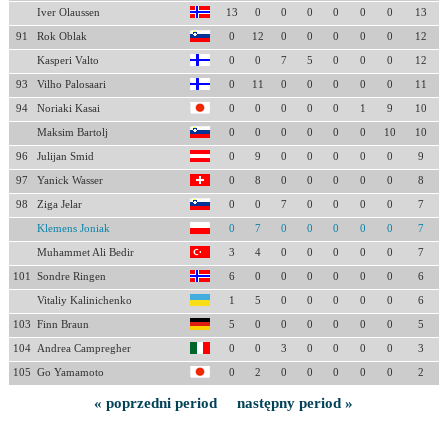
Iver Olaussen
13
0
0
0
0
0
0
13
91
Rok Oblak
0
12
0
0
0
0
0
12
Kasperi Valto
0
0
7
5
0
0
0
12
93
Vilho Palosaari
0
11
0
0
0
0
0
11
94
Noriaki Kasai
0
0
0
0
0
1
9
10
Maksim Bartolj
0
0
0
0
0
0
10
10
96
Julijan Smid
0
9
0
0
0
0
0
9
97
Yanick Wasser
0
8
0
0
0
0
0
8
98
Ziga Jelar
0
0
7
0
0
0
0
7
Klemens Joniak
0
7
0
0
0
0
0
7
Muhammet Ali Bedir
3
4
0
0
0
0
0
7
101
Sondre Ringen
6
0
0
0
0
0
0
6
Vitaliy Kalinichenko
1
5
0
0
0
0
0
6
103
Finn Braun
5
0
0
0
0
0
0
5
104
Andrea Campregher
0
0
3
0
0
0
0
3
105
Go Yamamoto
0
2
0
0
0
0
0
2
« poprzedni period
następny period »