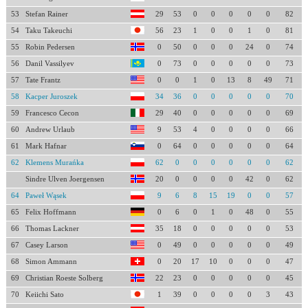
53
Stefan Rainer
29
53
0
0
0
0
0
82
54
Taku Takeuchi
56
23
1
0
0
1
0
81
55
Robin Pedersen
0
50
0
0
0
24
0
74
56
Danil Vassilyev
0
73
0
0
0
0
0
73
57
Tate Frantz
0
0
1
0
13
8
49
71
58
Kacper Juroszek
34
36
0
0
0
0
0
70
59
Francesco Cecon
29
40
0
0
0
0
0
69
60
Andrew Urlaub
9
53
4
0
0
0
0
66
61
Mark Hafnar
0
64
0
0
0
0
0
64
62
Klemens Murańka
62
0
0
0
0
0
0
62
Sindre Ulven Joergensen
20
0
0
0
0
42
0
62
64
Paweł Wąsek
9
6
8
15
19
0
0
57
65
Felix Hoffmann
0
6
0
1
0
48
0
55
66
Thomas Lackner
35
18
0
0
0
0
0
53
67
Casey Larson
0
49
0
0
0
0
0
49
68
Simon Ammann
0
20
17
10
0
0
0
47
69
Christian Roeste Solberg
22
23
0
0
0
0
0
45
70
Keiichi Sato
1
39
0
0
0
0
3
43