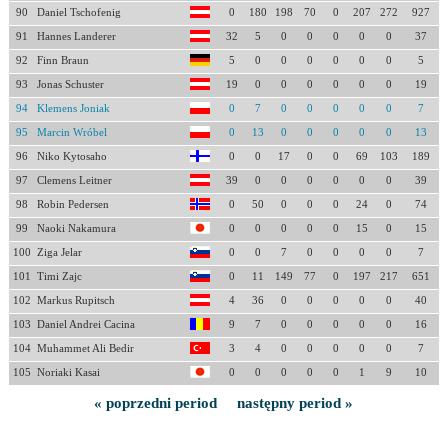
90
Daniel Tschofenig
0
180
198
70
0
207
272
927
91
Hannes Landerer
32
5
0
0
0
0
0
37
92
Finn Braun
5
0
0
0
0
0
0
5
93
Jonas Schuster
19
0
0
0
0
0
0
19
94
Klemens Joniak
0
7
0
0
0
0
0
7
95
Marcin Wróbel
0
13
0
0
0
0
0
13
96
Niko Kytosaho
0
0
17
0
0
69
103
189
97
Clemens Leitner
39
0
0
0
0
0
0
39
98
Robin Pedersen
0
50
0
0
0
24
0
74
99
Naoki Nakamura
0
0
0
0
0
15
0
15
100
Ziga Jelar
0
0
7
0
0
0
0
7
101
Timi Zajc
0
11
149
77
0
197
217
651
102
Markus Rupitsch
4
36
0
0
0
0
0
40
103
Daniel Andrei Cacina
9
7
0
0
0
0
0
16
104
Muhammet Ali Bedir
3
4
0
0
0
0
0
7
105
Noriaki Kasai
0
0
0
0
0
1
9
10
« poprzedni period
następny period »