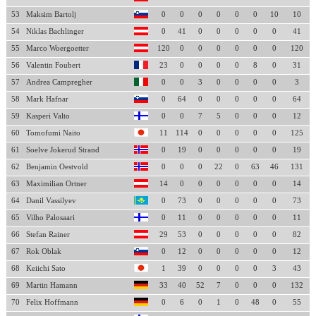
53
Maksim Bartolj
0
0
0
0
0
0
10
10
54
Niklas Bachlinger
0
41
0
0
0
0
0
41
55
Marco Woergoetter
120
0
0
0
0
0
0
120
56
Valentin Foubert
23
0
0
0
0
8
0
31
57
Andrea Campregher
0
0
3
0
0
0
0
3
58
Mark Hafnar
0
64
0
0
0
0
0
64
59
Kasperi Valto
0
0
7
5
0
0
0
12
60
Tomofumi Naito
11
114
0
0
0
0
0
125
61
Soelve Jokerud Strand
0
19
0
0
0
0
0
19
62
Benjamin Oestvold
0
0
0
22
0
63
46
131
63
Maximilian Ortner
14
0
0
0
0
0
0
14
64
Danil Vassilyev
0
73
0
0
0
0
0
73
65
Vilho Palosaari
0
11
0
0
0
0
0
11
66
Stefan Rainer
29
53
0
0
0
0
0
82
67
Rok Oblak
0
12
0
0
0
0
0
12
68
Keiichi Sato
1
39
0
0
0
0
3
43
69
Martin Hamann
33
40
52
7
0
0
0
132
70
Felix Hoffmann
0
6
0
1
0
48
0
55