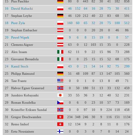
15
Pius Paschke
80
0
443
82
30
41
182
858
16
Dawid Kubacki
46
152
64
16
28
75
30
411
17
Stephan Leyhe
46
120
212
40
22
83
68
591
18
Piotr Żyła
160
60
65
32
20
75
100
512
19
Stephan Embacher
0
0
0
20
20
0
46
86
20
Paweł Wąsek
9
6
8
15
19
0
0
57
21
Clemens Aigner
63
0
12
103
15
35
0
228
22
Alex Insam
62
11
9
22
15
96
73
288
23
Giovanni Bresadola
0
0
25
15
15
52
68
175
24
Kamil Stoch
43
0
21
54
14
92
75
299
25
Philipp Raimund
51
48
109
87
13
147
105
560
26
Tate Frantz
0
0
1
0
13
8
49
71
27
Halvor Egner Granerud
0
50
180
51
13
33
132
459
28
Junshiro Kobayashi
33
55
36
3
12
40
52
231
29
Roman Koudelka
0
6
0
23
10
57
73
169
30
Kristoffer Eriksen Sundal
0
0
97
10
9
224
118
458
31
Gregor Deschwanden
234
348
246
30
9
116
151
1134
32
Remo Imhof
12
134
9
2
8
11
0
176
33
Eetu Nousiainen
0
0
3
0
7
0
14
24