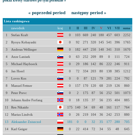
pokaż kwoty startowe po tym periodzie »
« poprzedni period
następny period »
Lista rankingowa
zawodnik
kraj
I
II
III
IV
V
VI
VII
suma
1
Stefan Kraft
0
103
669
240
180
457
603
2252
2
Ryoyu Kobayashi
0
92
271
320
145
541
396
1765
3
Andreas Wellinger
0
182
447
250
140
341
310
1670
4
Anze Lanisek
0
63
252
209
89
0
111
724
5
Michael Hayboeck
0
29
186
142
86
222
246
911
6
Jan Hoerl
0
72
334
203
80
138
385
1212
7
Lovro Kos
0
0
87
121
79
281
224
792
8
Manuel Fettner
0
157
170
120
68
219
126
860
9
Peter Prevc
0
2
175
87
56
252
501
1073
10
Johann Andre Forfang
0
18
135
37
56
235
404
885
11
Ren Nikaido
175
140
54
69
48
161
117
764
12
Marius Lindvik
0
26
219
104
36
242
253
880
13
Aleksander Zniszczoł
181
0
0
32
35
177
280
705
14
Karl Geiger
0
22
414
72
34
55
48
645