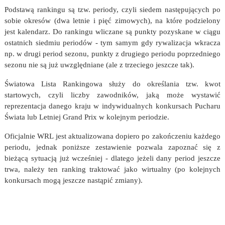
Podstawą rankingu są tzw. periody, czyli siedem następujących po
sobie okresów (dwa letnie i pięć zimowych), na które podzielony
jest kalendarz. Do rankingu wliczane są punkty pozyskane w ciągu
ostatnich siedmiu periodów - tym samym gdy rywalizacja wkracza
np. w drugi period sezonu, punkty z drugiego periodu poprzedniego
sezonu nie są już uwzględniane (ale z trzeciego jeszcze tak).
Światowa Lista Rankingowa służy do określania tzw. kwot
startowych, czyli liczby zawodników, jaką może wystawić
reprezentacja danego kraju w indywidualnych konkursach Pucharu
Świata lub Letniej Grand Prix w kolejnym periodzie.
Oficjalnie WRL jest aktualizowana dopiero po zakończeniu każdego
periodu, jednak poniższe zestawienie pozwala zapoznać się z
bieżącą sytuacją już wcześniej - dlatego jeżeli dany period jeszcze
trwa, należy ten ranking traktować jako wirtualny (po kolejnych
konkursach mogą jeszcze nastąpić zmiany).