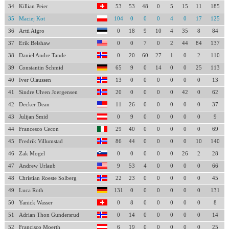
34
Killian Peier
53
53
48
0
5
15
11
185
35
Maciej Kot
104
0
0
0
4
0
17
125
36
Artti Aigro
0
18
9
10
4
35
8
84
37
Erik Belshaw
0
0
7
0
2
44
84
137
38
Daniel Andre Tande
0
20
60
27
1
0
2
110
39
Constantin Schmid
65
9
0
14
0
0
25
113
40
Iver Olaussen
13
0
0
0
0
0
0
13
41
Sindre Ulven Joergensen
20
0
0
0
0
42
0
62
42
Decker Dean
11
26
0
0
0
0
0
37
43
Julijan Smid
0
9
0
0
0
0
0
9
44
Francesco Cecon
29
40
0
0
0
0
0
69
45
Fredrik Villumstad
86
44
0
0
0
0
10
140
46
Zak Mogel
0
0
0
0
0
26
2
28
47
Andrew Urlaub
9
53
4
0
0
0
0
66
48
Christian Roeste Solberg
22
23
0
0
0
0
0
45
49
Luca Roth
131
0
0
0
0
0
0
131
50
Yanick Wasser
0
8
0
0
0
0
0
8
51
Adrian Thon Gundersrud
0
14
0
0
0
0
0
14
52
Francisco Moerth
6
19
0
0
0
0
0
25