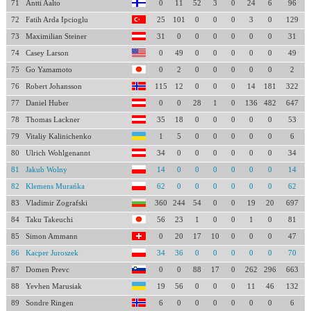
71
Antti Aalto
0
11
52
3
0
24
6
96
72
Fatih Arda Ipcioglu
25
101
0
0
0
3
0
129
73
Maximilian Steiner
31
0
0
0
0
0
0
31
74
Casey Larson
0
49
0
0
0
0
0
49
75
Go Yamamoto
0
2
0
0
0
0
0
2
76
Robert Johansson
115
12
0
0
0
14
181
322
77
Daniel Huber
0
0
28
1
0
136
482
647
78
Thomas Lackner
35
18
0
0
0
0
0
53
79
Vitaliy Kalinichenko
1
5
0
0
0
0
0
6
80
Ulrich Wohlgenannt
34
0
0
0
0
0
0
34
81
Jakub Wolny
14
0
0
0
0
0
0
14
82
Klemens Murańka
62
0
0
0
0
0
0
62
83
Vladimir Zografski
360
244
54
0
0
19
20
697
84
Taku Takeuchi
56
23
1
0
0
1
0
81
85
Simon Ammann
0
20
17
10
0
0
0
47
86
Kacper Juroszek
34
36
0
0
0
0
0
70
87
Domen Prevc
0
0
88
17
0
262
296
663
88
Yevhen Marusiak
19
56
0
0
0
11
46
132
89
Sondre Ringen
6
0
0
0
0
0
0
6