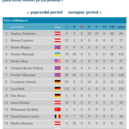
pokaż kwoty startowe po tym periodzie »
« poprzedni period
następny period »
Lista rankingowa
zawodnik
kraj
I
II
III
IV
V
VI
VII
suma
1
Stephan Embacher
0
0
0
20
20
0
46
86
2
Hannes Landerer
32
5
0
0
0
0
0
37
3
Sondre Ringen
6
0
0
0
0
0
0
6
4
Yevhen Marusiak
19
56
0
0
0
11
46
132
5
Decker Dean
11
26
0
0
0
0
0
37
6
Christian Roeste Solberg
22
23
0
0
0
0
0
45
7
Fredrik Villumstad
86
44
0
0
0
0
10
140
8
Constantin Schmid
65
9
0
14
0
0
25
113
9
Luca Roth
131
0
0
0
0
0
0
131
10
Finn Braun
5
0
0
0
0
0
0
5
11
Jonas Schuster
19
0
0
0
0
0
0
19
12
Muhammet Ali Bedir
3
4
0
0
0
0
0
7
13
Daniel Andrei Cacina
9
7
0
0
0
0
0
16
14
Markus Rupitsch
4
36
0
0
0
0
0
40