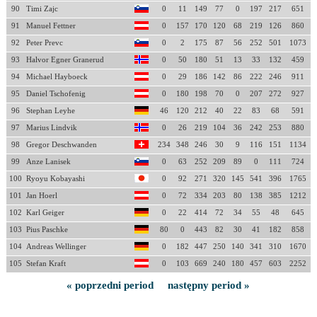
90
Timi Zajc
0
11
149
77
0
197
217
651
91
Manuel Fettner
0
157
170
120
68
219
126
860
92
Peter Prevc
0
2
175
87
56
252
501
1073
93
Halvor Egner Granerud
0
50
180
51
13
33
132
459
94
Michael Hayboeck
0
29
186
142
86
222
246
911
95
Daniel Tschofenig
0
180
198
70
0
207
272
927
96
Stephan Leyhe
46
120
212
40
22
83
68
591
97
Marius Lindvik
0
26
219
104
36
242
253
880
98
Gregor Deschwanden
234
348
246
30
9
116
151
1134
99
Anze Lanisek
0
63
252
209
89
0
111
724
100
Ryoyu Kobayashi
0
92
271
320
145
541
396
1765
101
Jan Hoerl
0
72
334
203
80
138
385
1212
102
Karl Geiger
0
22
414
72
34
55
48
645
103
Pius Paschke
80
0
443
82
30
41
182
858
104
Andreas Wellinger
0
182
447
250
140
341
310
1670
105
Stefan Kraft
0
103
669
240
180
457
603
2252
« poprzedni period
następny period »