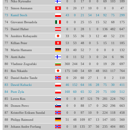
71
Niko Kytosaho
0
0
17
0
0
69
103
189
72
Simon Ammann
0
20
17
10
0
0
0
47
73
Kamil Stoch
43
0
21
54
14
92
75
299
74
Giovanni Bresadola
0
0
25
15
15
52
68
175
75
Daniel Huber
0
0
28
1
0
136
482
647
76
Junshiro Kobayashi
33
55
36
3
12
40
52
231
77
Killian Peier
53
53
48
0
5
15
11
185
78
Martin Hamann
33
40
52
7
0
0
0
132
79
Antti Aalto
0
11
52
3
0
24
6
96
80
Vladimir Zografski
360
244
54
0
0
19
20
697
81
Ren Nikaido
175
140
54
69
48
161
117
764
82
Daniel Andre Tande
0
20
60
27
1
0
2
110
83
Dawid Kubacki
46
152
64
16
28
75
30
411
84
Piotr Żyła
160
60
65
32
20
75
100
512
85
Lovro Kos
0
0
87
121
79
281
224
792
86
Domen Prevc
0
0
88
17
0
262
296
663
87
Kristoffer Eriksen Sundal
0
0
97
10
9
224
118
458
88
Philipp Raimund
51
48
109
87
13
147
105
560
89
Johann Andre Forfang
0
18
135
37
56
235
404
885