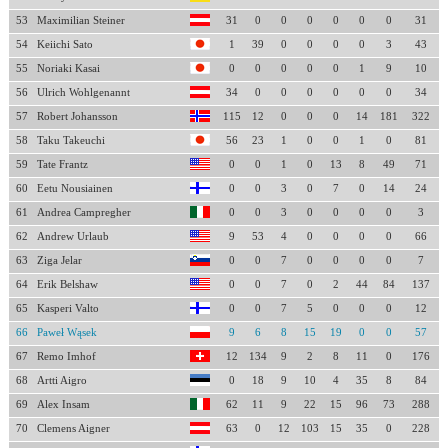
53
Maximilian Steiner
31
0
0
0
0
0
0
31
54
Keiichi Sato
1
39
0
0
0
0
3
43
55
Noriaki Kasai
0
0
0
0
0
1
9
10
56
Ulrich Wohlgenannt
34
0
0
0
0
0
0
34
57
Robert Johansson
115
12
0
0
0
14
181
322
58
Taku Takeuchi
56
23
1
0
0
1
0
81
59
Tate Frantz
0
0
1
0
13
8
49
71
60
Eetu Nousiainen
0
0
3
0
7
0
14
24
61
Andrea Campregher
0
0
3
0
0
0
0
3
62
Andrew Urlaub
9
53
4
0
0
0
0
66
63
Ziga Jelar
0
0
7
0
0
0
0
7
64
Erik Belshaw
0
0
7
0
2
44
84
137
65
Kasperi Valto
0
0
7
5
0
0
0
12
66
Paweł Wąsek
9
6
8
15
19
0
0
57
67
Remo Imhof
12
134
9
2
8
11
0
176
68
Artti Aigro
0
18
9
10
4
35
8
84
69
Alex Insam
62
11
9
22
15
96
73
288
70
Clemens Aigner
63
0
12
103
15
35
0
228