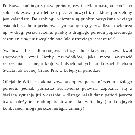
Podstawą rankingu są tzw. periody, czyli siedem następujących po
sobie okresów (dwa letnie i pięć zimowych), na które podzielony
jest kalendarz. Do rankingu wliczane są punkty pozyskane w ciągu
ostatnich siedmiu periodów - tym samym gdy rywalizacja wkracza
np. w drugi period sezonu, punkty z drugiego periodu poprzedniego
sezonu nie są już uwzględniane (ale z trzeciego jeszcze tak).
Światowa Lista Rankingowa służy do określania tzw. kwot
startowych, czyli liczby zawodników, jaką może wystawić
reprezentacja danego kraju w indywidualnych konkursach Pucharu
Świata lub Letniej Grand Prix w kolejnym periodzie.
Oficjalnie WRL jest aktualizowana dopiero po zakończeniu każdego
periodu, jednak poniższe zestawienie pozwala zapoznać się z
bieżącą sytuacją już wcześniej - dlatego jeżeli dany period jeszcze
trwa, należy ten ranking traktować jako wirtualny (po kolejnych
konkursach mogą jeszcze nastąpić zmiany).