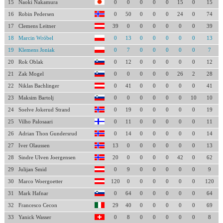
15
Naoki Nakamura
0
0
0
0
0
15
0
15
16
Robin Pedersen
0
50
0
0
0
24
0
74
17
Clemens Leitner
39
0
0
0
0
0
0
39
18
Marcin Wróbel
0
13
0
0
0
0
0
13
19
Klemens Joniak
0
7
0
0
0
0
0
7
20
Rok Oblak
0
12
0
0
0
0
0
12
21
Zak Mogel
0
0
0
0
0
26
2
28
22
Niklas Bachlinger
0
41
0
0
0
0
0
41
23
Maksim Bartolj
0
0
0
0
0
0
10
10
24
Soelve Jokerud Strand
0
19
0
0
0
0
0
19
25
Vilho Palosaari
0
11
0
0
0
0
0
11
26
Adrian Thon Gundersrud
0
14
0
0
0
0
0
14
27
Iver Olaussen
13
0
0
0
0
0
0
13
28
Sindre Ulven Joergensen
20
0
0
0
0
42
0
62
29
Julijan Smid
0
9
0
0
0
0
0
9
30
Marco Woergoetter
120
0
0
0
0
0
0
120
31
Mark Hafnar
0
64
0
0
0
0
0
64
32
Francesco Cecon
29
40
0
0
0
0
0
69
33
Yanick Wasser
0
8
0
0
0
0
0
8