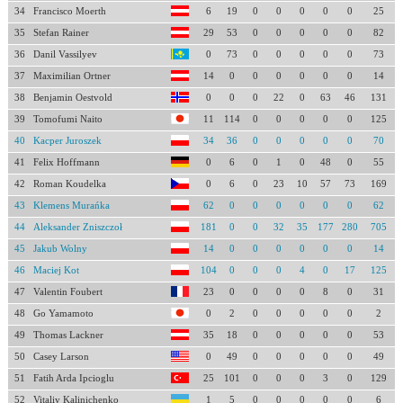
34
Francisco Moerth
6
19
0
0
0
0
0
25
35
Stefan Rainer
29
53
0
0
0
0
0
82
36
Danil Vassilyev
0
73
0
0
0
0
0
73
37
Maximilian Ortner
14
0
0
0
0
0
0
14
38
Benjamin Oestvold
0
0
0
22
0
63
46
131
39
Tomofumi Naito
11
114
0
0
0
0
0
125
40
Kacper Juroszek
34
36
0
0
0
0
0
70
41
Felix Hoffmann
0
6
0
1
0
48
0
55
42
Roman Koudelka
0
6
0
23
10
57
73
169
43
Klemens Murańka
62
0
0
0
0
0
0
62
44
Aleksander Zniszczoł
181
0
0
32
35
177
280
705
45
Jakub Wolny
14
0
0
0
0
0
0
14
46
Maciej Kot
104
0
0
0
4
0
17
125
47
Valentin Foubert
23
0
0
0
0
8
0
31
48
Go Yamamoto
0
2
0
0
0
0
0
2
49
Thomas Lackner
35
18
0
0
0
0
0
53
50
Casey Larson
0
49
0
0
0
0
0
49
51
Fatih Arda Ipcioglu
25
101
0
0
0
3
0
129
52
Vitaliy Kalinichenko
1
5
0
0
0
0
0
6