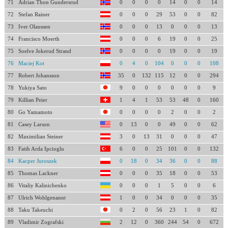
71
Adrian Thon Gundersrud
0
0
0
0
14
0
0
14
72
Stefan Rainer
0
0
0
29
53
0
0
82
73
Iver Olaussen
0
0
0
13
0
0
0
13
74
Francisco Moerth
0
0
0
6
19
0
0
25
75
Soelve Jokerud Strand
0
0
0
0
19
0
0
19
76
Maciej Kot
0
4
0
104
0
0
0
108
77
Robert Johansson
35
0
132
115
12
0
0
294
78
Yukiya Sato
9
0
0
0
0
0
0
9
79
Killian Peier
1
4
1
53
53
48
0
160
80
Go Yamamoto
0
0
0
0
2
0
0
2
81
Casey Larson
0
13
0
0
49
0
0
62
82
Maximilian Steiner
3
0
13
31
0
0
0
47
83
Fatih Arda Ipcioglu
6
0
0
25
101
0
0
132
84
Kacper Juroszek
0
18
0
34
36
0
0
88
85
Thomas Lackner
0
0
0
35
18
0
0
53
86
Vitaliy Kalinichenko
0
0
0
1
5
0
0
6
87
Ulrich Wohlgenannt
1
0
0
34
0
0
0
35
88
Taku Takeuchi
0
2
0
56
23
1
0
82
89
Vladimir Zografski
2
12
0
360
244
54
0
672