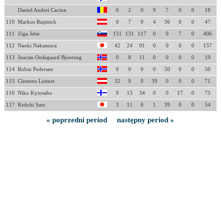
Daniel Andrei Cacina
0
2
0
9
7
0
0
18
110
Markus Rupitsch
0
7
0
4
36
0
0
47
111
Ziga Jelar
151
131
117
0
0
7
0
406
112
Naoki Nakamura
42
24
91
0
0
0
0
157
113
Joacim Oedegaard Bjoereng
0
8
11
0
0
0
0
19
114
Robin Pedersen
0
0
0
0
50
0
0
50
115
Clemens Leitner
32
0
0
39
0
0
0
71
116
Niko Kytosaho
9
15
34
0
0
17
0
75
117
Keiichi Sato
3
11
0
1
39
0
0
54
« poprzedni period
następny period »