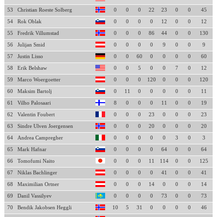
53
Christian Roeste Solberg
0
0
0
22
23
0
0
45
54
Rok Oblak
0
0
0
0
12
0
0
12
55
Fredrik Villumstad
0
0
0
86
44
0
0
130
56
Julijan Smid
0
0
0
0
9
0
0
9
57
Justin Lisso
0
0
60
0
0
0
0
60
58
Erik Belshaw
0
0
5
0
0
7
0
12
59
Marco Woergoetter
0
0
0
120
0
0
0
120
60
Maksim Bartolj
0
11
0
0
0
0
0
11
61
Vilho Palosaari
8
0
0
0
11
0
0
19
62
Valentin Foubert
0
0
0
23
0
0
0
23
63
Sindre Ulven Joergensen
0
0
0
20
0
0
0
20
64
Andrea Campregher
0
0
0
0
0
3
0
3
65
Mark Hafnar
0
0
0
0
64
0
0
64
66
Tomofumi Naito
0
0
0
11
114
0
0
125
67
Niklas Bachlinger
0
0
0
0
41
0
0
41
68
Maximilian Ortner
0
0
0
14
0
0
0
14
69
Danil Vassilyev
0
0
0
0
73
0
0
73
70
Bendik Jakobsen Heggli
10
5
31
0
0
0
0
46