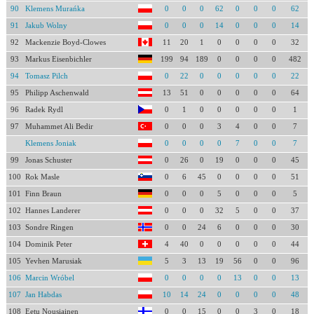
90
Klemens Murańka
0
0
0
62
0
0
0
62
91
Jakub Wolny
0
0
0
14
0
0
0
14
92
Mackenzie Boyd-Clowes
11
20
1
0
0
0
0
32
93
Markus Eisenbichler
199
94
189
0
0
0
0
482
94
Tomasz Pilch
0
22
0
0
0
0
0
22
95
Philipp Aschenwald
13
51
0
0
0
0
0
64
96
Radek Rydl
0
1
0
0
0
0
0
1
97
Muhammet Ali Bedir
0
0
0
3
4
0
0
7
Klemens Joniak
0
0
0
0
7
0
0
7
99
Jonas Schuster
0
26
0
19
0
0
0
45
100
Rok Masle
0
6
45
0
0
0
0
51
101
Finn Braun
0
0
0
5
0
0
0
5
102
Hannes Landerer
0
0
0
32
5
0
0
37
103
Sondre Ringen
0
0
24
6
0
0
0
30
104
Dominik Peter
4
40
0
0
0
0
0
44
105
Yevhen Marusiak
5
3
13
19
56
0
0
96
106
Marcin Wróbel
0
0
0
0
13
0
0
13
107
Jan Habdas
10
14
24
0
0
0
0
48
108
Eetu Nousiainen
0
0
15
0
0
3
0
18