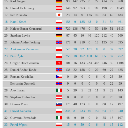
15
Karl Geiger
93
142
225
0
22
414
72
968
16
Daniel Tschofenig
146
92
363
0
180
198
70
1049
17
Ren Nikaido
23
14
9
175
140
54
69
484
18
Kamil Stoch
158
0
185
43
0
21
54
461
19
Halvor Egner Granerud
720
136
476
0
50
180
51
1613
20
Stephan Leyhe
87
45
10
46
120
212
40
560
21
Johann Andre Forfang
178
8
219
0
18
135
37
595
22
Aleksander Zniszczoł
57
30
92
181
0
0
32
392
23
Piotr Żyła
255
18
162
160
60
65
32
752
24
Gregor Deschwanden
101
16
133
234
348
246
30
1108
25
Daniel Andre Tande
138
22
158
0
20
60
27
425
26
Roman Koudelka
0
10
0
0
6
0
23
39
Benjamin Oestvold
9
0
8
0
0
0
22
39
28
Alex Insam
5
29
5
62
11
9
22
143
29
Stephan Embacher
0
0
0
0
0
0
20
20
30
Domen Prevc
179
40
173
0
0
88
17
497
31
Dawid Kubacki
348
81
233
46
152
64
16
940
32
Giovanni Bresadola
48
0
19
0
0
25
15
107
33
Paweł Wąsek
15
0
59
9
6
8
15
112