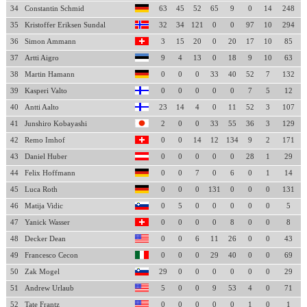
34
Constantin Schmid
63
45
52
65
9
0
14
248
35
Kristoffer Eriksen Sundal
32
34
121
0
0
97
10
294
36
Simon Ammann
3
15
20
0
20
17
10
85
37
Artti Aigro
9
4
13
0
18
9
10
63
38
Martin Hamann
0
0
0
33
40
52
7
132
39
Kasperi Valto
0
0
0
0
0
7
5
12
40
Antti Aalto
23
14
4
0
11
52
3
107
41
Junshiro Kobayashi
2
0
0
33
55
36
3
129
42
Remo Imhof
0
0
14
12
134
9
2
171
43
Daniel Huber
0
0
0
0
0
28
1
29
44
Felix Hoffmann
0
0
7
0
6
0
1
14
45
Luca Roth
0
0
0
131
0
0
0
131
46
Matija Vidic
0
5
0
0
0
0
0
5
47
Yanick Wasser
0
0
0
0
8
0
0
8
48
Decker Dean
0
0
6
11
26
0
0
43
49
Francesco Cecon
0
0
0
29
40
0
0
69
50
Zak Mogel
29
0
0
0
0
0
0
29
51
Andrew Urlaub
5
0
0
9
53
4
0
71
52
Tate Frantz
0
0
0
0
0
1
0
1