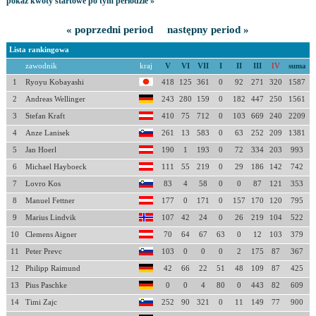
pokaż kwoty startowe po tym periodzie »
« poprzedni period
następny period »
Lista rankingowa
zawodnik
kraj
V
VI
VII
I
II
III
IV
suma
1
Ryoyu Kobayashi
418
125
361
0
92
271
320
1587
2
Andreas Wellinger
243
280
159
0
182
447
250
1561
3
Stefan Kraft
410
75
712
0
103
669
240
2209
4
Anze Lanisek
261
13
583
0
63
252
209
1381
5
Jan Hoerl
190
1
193
0
72
334
203
993
6
Michael Hayboeck
111
55
219
0
29
186
142
742
7
Lovro Kos
83
4
58
0
0
87
121
353
8
Manuel Fettner
177
0
171
0
157
170
120
795
9
Marius Lindvik
107
42
24
0
26
219
104
522
10
Clemens Aigner
70
64
67
63
0
12
103
379
11
Peter Prevc
103
0
0
0
2
175
87
367
12
Philipp Raimund
42
66
22
51
48
109
87
425
13
Pius Paschke
0
0
4
80
0
443
82
609
14
Timi Zajc
252
90
321
0
11
149
77
900