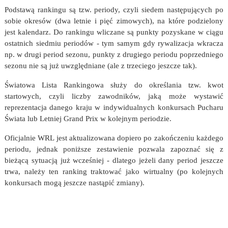
Podstawą rankingu są tzw. periody, czyli siedem następujących po
sobie okresów (dwa letnie i pięć zimowych), na które podzielony
jest kalendarz. Do rankingu wliczane są punkty pozyskane w ciągu
ostatnich siedmiu periodów - tym samym gdy rywalizacja wkracza
np. w drugi period sezonu, punkty z drugiego periodu poprzedniego
sezonu nie są już uwzględniane (ale z trzeciego jeszcze tak).
Światowa Lista Rankingowa służy do określania tzw. kwot
startowych, czyli liczby zawodników, jaką może wystawić
reprezentacja danego kraju w indywidualnych konkursach Pucharu
Świata lub Letniej Grand Prix w kolejnym periodzie.
Oficjalnie WRL jest aktualizowana dopiero po zakończeniu każdego
periodu, jednak poniższe zestawienie pozwala zapoznać się z
bieżącą sytuacją już wcześniej - dlatego jeżeli dany period jeszcze
trwa, należy ten ranking traktować jako wirtualny (po kolejnych
konkursach mogą jeszcze nastąpić zmiany).