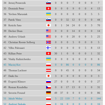
34
Jernej Presecnik
0
0
0
7
0
0
0
7
35
Dominik Peter
0
0
0
9
0
0
4
13
36
Yevhen Marusiak
0
0
0
0
0
0
5
5
37
Patrik Vitez
0
0
32
12
0
0
0
44
38
Keiichi Sato
8
1
34
24
0
0
3
70
39
Decker Dean
0
0
0
14
0
0
0
14
40
Andrew Urlaub
0
0
0
20
0
0
5
25
41
Christian Roeste Solberg
0
0
0
5
0
0
0
5
42
Vilho Palosaari
0
0
0
0
0
5
8
13
43
Killian Peier
30
1
0
0
0
0
1
32
44
Vitaliy Kalinichenko
0
0
0
6
0
0
0
6
45
Maciej Kot
0
0
86
0
0
0
0
86
46
Thomas Lackner
0
9
45
0
0
0
0
54
47
Daiki Ito
3
0
0
0
0
0
0
3
48
Evgenii Klimov
27
0
0
0
0
0
0
27
49
Roman Koudelka
0
0
17
13
0
1
0
31
50
Severin Freund
49
37
0
0
0
0
0
86
51
Jakub Wolny
5
22
110
7
0
0
0
144
52
Andrzej Stękała
0
16
0
0
0
0
0
16