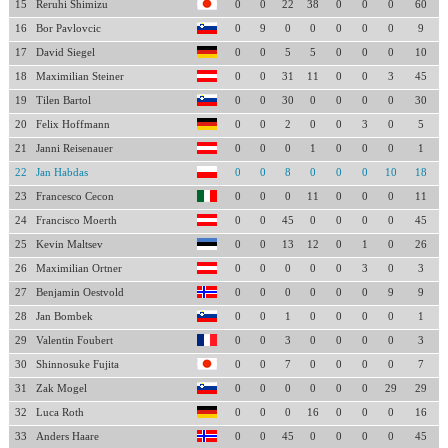
15
Reruhi Shimizu
0
0
22
38
0
0
0
60
16
Bor Pavlovcic
0
9
0
0
0
0
0
9
17
David Siegel
0
0
5
5
0
0
0
10
18
Maximilian Steiner
0
0
31
11
0
0
3
45
19
Tilen Bartol
0
0
30
0
0
0
0
30
20
Felix Hoffmann
0
0
2
0
0
3
0
5
21
Janni Reisenauer
0
0
0
1
0
0
0
1
22
Jan Habdas
0
0
8
0
0
0
10
18
23
Francesco Cecon
0
0
0
11
0
0
0
11
24
Francisco Moerth
0
0
45
0
0
0
0
45
25
Kevin Maltsev
0
0
13
12
0
1
0
26
26
Maximilian Ortner
0
0
0
0
0
3
0
3
27
Benjamin Oestvold
0
0
0
0
0
0
9
9
28
Jan Bombek
0
0
1
0
0
0
0
1
29
Valentin Foubert
0
0
3
0
0
0
0
3
30
Shinnosuke Fujita
0
0
7
0
0
0
0
7
31
Zak Mogel
0
0
0
0
0
0
29
29
32
Luca Roth
0
0
0
16
0
0
0
16
33
Anders Haare
0
0
45
0
0
0
0
45