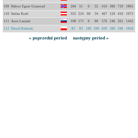
109
Halvor Egner Granerud
266
51
0
32
416
380
720
1865
110
Stefan Kraft
352
224
60
34
467
126
410
1673
111
Anze Lanisek
108
171
0
80
576
246
261
1442
112
Dawid Kubacki
85
83
180
200
650
280
348
1826
« poprzedni period
następny period »