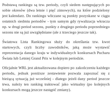
Podstawą rankingu są tzw. periody, czyli siedem następujących po
sobie okresów (dwa letnie i pięć zimowych), na które podzielony
jest kalendarz. Do rankingu wliczane są punkty pozyskane w ciągu
ostatnich siedmiu periodów - tym samym gdy rywalizacja wkracza
np. w drugi period sezonu, punkty z drugiego periodu poprzedniego
sezonu nie są już uwzględniane (ale z trzeciego jeszcze tak).
Światowa Lista Rankingowa służy do określania tzw. kwot
startowych, czyli liczby zawodników, jaką może wystawić
reprezentacja danego kraju w indywidualnych konkursach Pucharu
Świata lub Letniej Grand Prix w kolejnym periodzie.
Oficjalnie WRL jest aktualizowana dopiero po zakończeniu każdego
periodu, jednak poniższe zestawienie pozwala zapoznać się z
bieżącą sytuacją już wcześniej - dlatego jeżeli dany period jeszcze
trwa, należy ten ranking traktować jako wirtualny (po kolejnych
konkursach mogą jeszcze nastąpić zmiany).