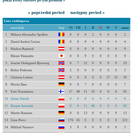
pokaż kwoty startowe po tym periodzie »
« poprzedni period
następny period »
Lista rankingowa
zawodnik
kraj
VI
VII
I
II
III
IV
V
suma
1
Mihnea Alexandru Spulber
0
0
0
2
0
0
0
2
2
Daniel Andrei Cacina
0
0
0
4
0
0
0
4
3
Markus Rupitsch
0
0
0
9
0
0
0
9
Rikuta Watanabe
0
0
9
0
0
0
0
9
5
Joacim Oedegaard Bjoereng
0
7
12
0
0
0
0
19
6
Robin Pedersen
5
0
0
0
0
0
0
5
7
Clemens Leitner
0
0
0
0
0
27
32
59
8
Moritz Baer
0
0
7
0
0
0
0
7
9
Eetu Nousiainen
17
48
11
19
0
0
0
95
10
Adam Niżnik
0
0
8
0
0
0
0
8
11
Kacper Juroszek
0
0
11
49
0
0
0
60
12
Martin Hamann
0
0
13
0
0
0
0
13
13
Cene Prevc
176
45
0
0
0
0
0
221
14
Mikhail Nazarov
3
0
0
0
0
0
0
3