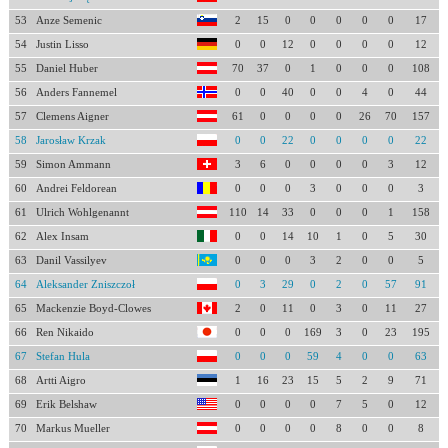
53
Anze Semenic
2
15
0
0
0
0
0
17
54
Justin Lisso
0
0
12
0
0
0
0
12
55
Daniel Huber
70
37
0
1
0
0
0
108
56
Anders Fannemel
0
0
40
0
0
4
0
44
57
Clemens Aigner
61
0
0
0
0
26
70
157
58
Jarosław Krzak
0
0
22
0
0
0
0
22
59
Simon Ammann
3
6
0
0
0
0
3
12
60
Andrei Feldorean
0
0
0
3
0
0
0
3
61
Ulrich Wohlgenannt
110
14
33
0
0
0
1
158
62
Alex Insam
0
0
14
10
1
0
5
30
63
Danil Vassilyev
0
0
0
3
2
0
0
5
64
Aleksander Zniszczoł
0
3
29
0
2
0
57
91
65
Mackenzie Boyd-Clowes
2
0
11
0
3
0
11
27
66
Ren Nikaido
0
0
0
169
3
0
23
195
67
Stefan Hula
0
0
0
59
4
0
0
63
68
Artti Aigro
1
16
23
15
5
2
9
71
69
Erik Belshaw
0
0
0
0
7
5
0
12
70
Markus Mueller
0
0
0
0
8
0
0
8