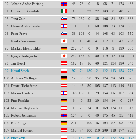
90
Johann Andre Forfang
48
73
0
18
98
71
178
486
91
Giovanni Bresadola
0
0
32
22
103
0
48
205
92
Timi Zajc
76
260
0
58
106
84
252
836
93
Daniel Andre Tande
171
0
0
60
108
23
138
500
94
Peter Prevc
38
194
0
44
108
63
103
550
95
Naoki Nakamura
0
15
46
41
112
6
42
262
96
Markus Eisenbichler
252
54
0
0
116
9
199
630
97
Ryoyu Kobayashi
292
143
0
80
119
42
418
1094
98
Jan Hoerl
102
17
16
60
121
134
190
640
99
Kamil Stoch
97
74
180
2
122
143
158
776
100
Andreas Wellinger
12
36
70
95
124
96
243
676
101
Daniel Tschofenig
14
46
50
105
137
113
146
611
102
Marius Lindvik
168
160
0
29
154
66
107
684
103
Pius Paschke
0
0
53
20
154
10
0
237
104
Michael Hayboeck
0
79
24
0
169
134
111
517
105
Robert Johansson
124
0
0
40
175
45
35
419
106
Karl Geiger
231
95
100
46
194
82
93
841
107
Manuel Fettner
100
74
100
110
289
118
177
968
108
Piotr Żyła
132
160
66
10
377
172
255
1172