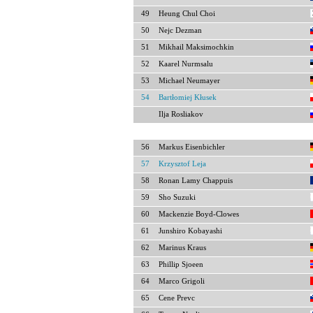
49
Heung Chul Choi
50
Nejc Dezman
51
Mikhail Maksimochkin
52
Kaarel Nurmsalu
53
Michael Neumayer
54
Bartłomiej Kłusek
Ilja Rosliakov
56
Markus Eisenbichler
57
Krzysztof Leja
58
Ronan Lamy Chappuis
59
Sho Suzuki
60
Mackenzie Boyd-Clowes
61
Junshiro Kobayashi
62
Marinus Kraus
63
Phillip Sjoeen
64
Marco Grigoli
65
Cene Prevc