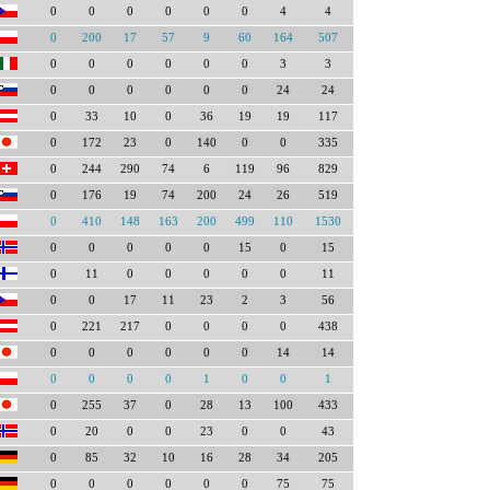
0
0
0
0
0
0
4
4
0
200
17
57
9
60
164
507
0
0
0
0
0
0
3
3
0
0
0
0
0
0
24
24
0
33
10
0
36
19
19
117
0
172
23
0
140
0
0
335
0
244
290
74
6
119
96
829
0
176
19
74
200
24
26
519
0
410
148
163
200
499
110
1530
0
0
0
0
0
15
0
15
0
11
0
0
0
0
0
11
0
0
17
11
23
2
3
56
0
221
217
0
0
0
0
438
0
0
0
0
0
0
14
14
0
0
0
0
1
0
0
1
0
255
37
0
28
13
100
433
0
20
0
0
23
0
0
43
0
85
32
10
16
28
34
205
0
0
0
0
0
0
75
75