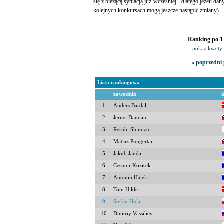
się z bieżącą sytuacją już wcześniej - dlatego jeżeli da
kolejnych konkursach mogą jeszcze nastąpić zmiany).
Ranking po 1 
pokaż kwoty 
« poprzedni 
Lista rankingowa
zawodnik
1
Anders Bardal
2
Jernej Damjan
3
Reruhi Shimizu
4
Matjaz Pungertar
5
Jakub Janda
6
Cestmir Kozisek
7
Antonin Hajek
8
Tom Hilde
9
Stefan Hula
10
Dmitriy Vassiliev