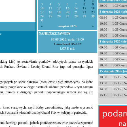
1
2
3
4
5
6
7
8
9
20:00
LGP Courc
10
11
12
13
14
15
16
8 sierpnia 2026 (so
17
18
19
20
21
22
23
24
25
26
27
28
29
30
08:30
LGP Courc
31
10:30
LGP Courc
«
sierpień 2026
»
16:00
LGP Courc
NAJBLIŻSZE ZAWODY
a
18:00
LGP Courc
08.08.2026, godz. 16:00
9 sierpnia 2026 (nie
Courchevel HS-132
09:00
LGP Courc
LGP K ind.
10:30
LGP Courc
16:00
LGP Courc
ng List) to zestawienie punktów zdobytych przez wszystkich
18:00
LGP Courc
 Pucharu Świata i Letniej Grand Prix (np. od początku lipca
15 sierpnia 2026 (s
10:00
FIS Cup S
tępujących po sobie okresów (dwa letnie i pięć zimowych), na które
13:00
FIS Cup S
 punkty pozyskane w ciągu ostatnich siedmiu periodów - tym samym
14:00
FIS Cup S
nu, punkty z drugiego periodu poprzedniego sezonu nie są już
15:15
FIS Cup S
. kwot startowych, czyli liczby zawodników, jaką może wystawić
ch Pucharu Świata lub Letniej Grand Prix w kolejnym periodzie.
eniu każdego periodu, jednak poniższe zestawienie pozwala zapoznać