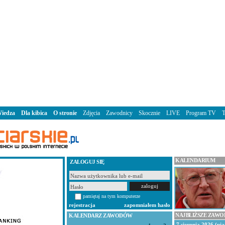
iedza
Dla kibica
O stronie
Zdjęcia
Zawodnicy
Skocznie
LIVE
Program TV
KALENDARIUM
ZALOGUJ SIĘ
pamiętaj na tym komputerze
rejestracja
zapomniałem hasło
NAJBLIŻSZE ZAW
KALENDARZ ZAWODÓW
7 sierpnia 2026 (pią