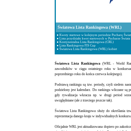
Światowa Lista Rankingowa (WRL)
Kwoty startowe w kolejnym periodzie Pucharu Świat
Lista przydziału kwot startowych w Pucharze Świata
Kontynentalna Lista Rankingowa (CRL)
Lista Rankingowa FIS Cup
Światowa Lista Rankingowa (WRL) kobiet
Światowa Lista Rankingowa
(WRL - World Ranki
zawodników w ciągu ostatniego roku w konkursach
poprzedniego roku do końca czerwca kolejnego).
Podstawą rankingu są tzw. periody, czyli siedem nas
podzielony jest kalendarz. Do rankingu wliczane są
gdy rywalizacja wkracza np. w drugi period sezo
uwzględniane (ale z trzeciego jeszcze tak).
Światowa Lista Rankingowa służy do określania tzw
reprezentacja danego kraju w indywidualnych konkursa
Oficjalnie WRL jest aktualizowana dopiero po zakończ