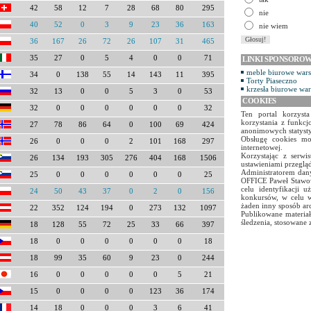
42
58
12
7
28
68
80
295
nie
40
52
0
3
9
23
36
163
nie wiem
36
167
26
72
26
107
31
465
35
27
0
5
4
0
0
71
LINKI SPONSORO
meble biurowe war
34
0
138
55
14
143
11
395
Torty Piaseczno
krzesła biurowe wa
32
13
0
0
5
3
0
53
COOKIES
32
0
0
0
0
0
0
32
Ten portal korzyst
korzystania z funkcj
27
78
86
64
0
100
69
424
anonimowych statyst
Obsługę cookies mo
26
0
0
0
2
101
168
297
internetowej.
Korzystając z serw
26
134
193
305
276
404
168
1506
ustawieniami przegląd
Administratorem dany
25
0
0
0
0
0
0
25
OFFICE Paweł Stawow
celu identyfikacji 
24
50
43
37
0
2
0
156
konkursów, w celu w
żaden inny sposób ar
22
352
124
194
0
273
132
1097
Publikowane materiał
śledzenia, stosowane 
18
128
55
72
25
33
66
397
18
0
0
0
0
0
0
18
18
99
35
60
9
23
0
244
16
0
0
0
0
0
5
21
15
0
0
0
0
123
36
174
14
18
0
0
0
3
6
41