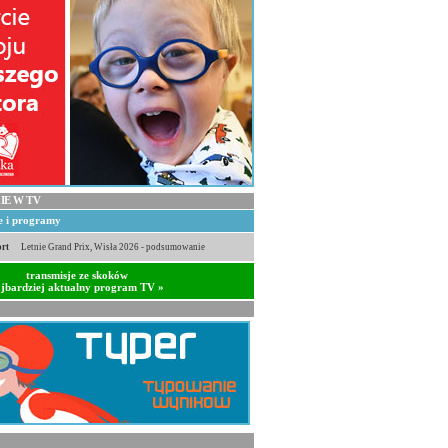
IE W TV
je i programy
rt
Letnie Grand Prix, Wisła 2026 - podsumowanie
transmisje ze skoków
jbardziej aktualny program TV »