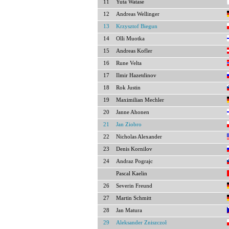
11
Yuta Watase
12
Andreas Wellinger
13
Krzysztof Biegun
14
Olli Muotka
15
Andreas Kofler
16
Rune Velta
17
Ilmir Hazetdinov
18
Rok Justin
19
Maximilian Mechler
20
Janne Ahonen
21
Jan Ziobro
22
Nicholas Alexander
23
Denis Kornilov
24
Andraz Pograjc
Pascal Kaelin
26
Severin Freund
27
Martin Schmitt
28
Jan Matura
29
Aleksander Zniszczoł