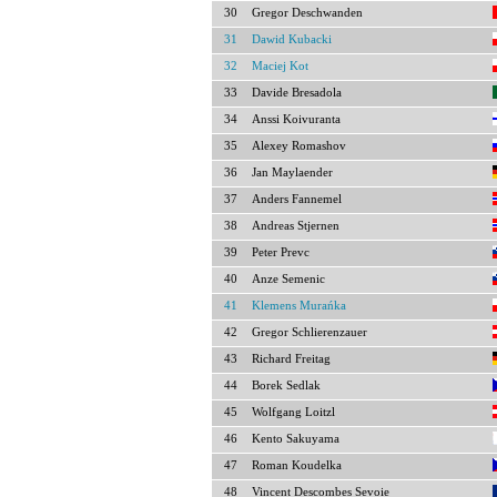
30
Gregor Deschwanden
31
Dawid Kubacki
32
Maciej Kot
33
Davide Bresadola
34
Anssi Koivuranta
35
Alexey Romashov
36
Jan Maylaender
37
Anders Fannemel
38
Andreas Stjernen
39
Peter Prevc
40
Anze Semenic
41
Klemens Murańka
42
Gregor Schlierenzauer
43
Richard Freitag
44
Borek Sedlak
45
Wolfgang Loitzl
46
Kento Sakuyama
47
Roman Koudelka
48
Vincent Descombes Sevoie