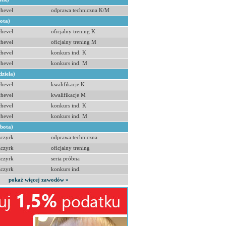
hevel
odprawa techniczna K/M
bota)
hevel
oficjalny trening K
hevel
oficjalny trening M
hevel
konkurs ind. K
hevel
konkurs ind. M
dziela)
hevel
kwalifikacje K
hevel
kwalifikacje M
hevel
konkurs ind. K
hevel
konkurs ind. M
obota)
zczyrk
odprawa techniczna
zczyrk
oficjalny trening
zczyrk
seria próbna
zczyrk
konkurs ind.
pokaż więcej zawodów »