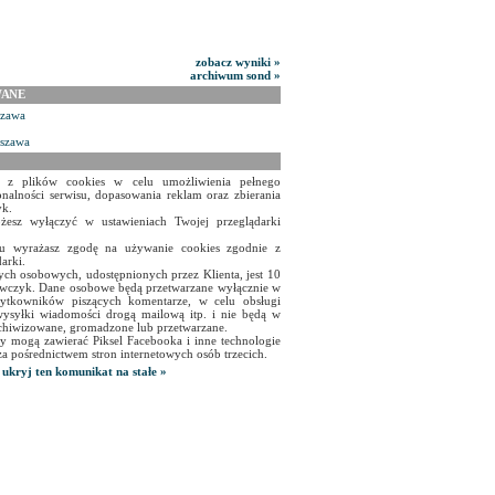
zobacz wyniki »
archiwum sond »
WANE
szawa
rszawa
a z plików cookies w celu umożliwienia pełnego
onalności serwisu, dopasowania reklam oraz zbierania
yk.
żesz wyłączyć w ustawieniach Twojej przeglądarki
isu wyrażasz zgodę na używanie cookies zgodnie z
arki.
ch osobowych, udostępnionych przez Klienta, jest 10
czyk. Dane osobowe będą przetwarzane wyłącznie w
użytkowników piszących komentarze, w celu obsługi
ysyłki wiadomości drogą mailową itp. i nie będą w
chiwizowane, gromadzone lub przetwarzane.
y mogą zawierać Piksel Facebooka i inne technologie
za pośrednictwem stron internetowych osób trzecich.
ukryj ten komunikat na stałe »