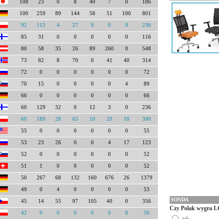
108
23
0
8
40
7
0
186
100
259
89
144
58
51
100
801
92
113
4
27
0
0
0
236
85
31
0
0
0
0
0
116
80
58
35
26
89
260
0
548
73
82
8
70
0
41
40
314
72
0
0
0
0
0
0
72
70
15
0
0
0
0
4
89
66
0
0
0
0
0
0
66
60
129
32
0
12
3
0
236
60
189
28
65
10
20
18
390
55
0
0
0
0
0
0
55
53
23
26
0
0
4
17
123
52
0
0
0
0
0
0
52
51
1
0
0
0
0
0
52
50
267
68
132
160
676
26
1379
49
0
4
0
0
0
0
53
SONDA
45
14
55
97
105
40
0
356
Czy Polak wygra L
42
0
0
0
0
0
8
50
tak