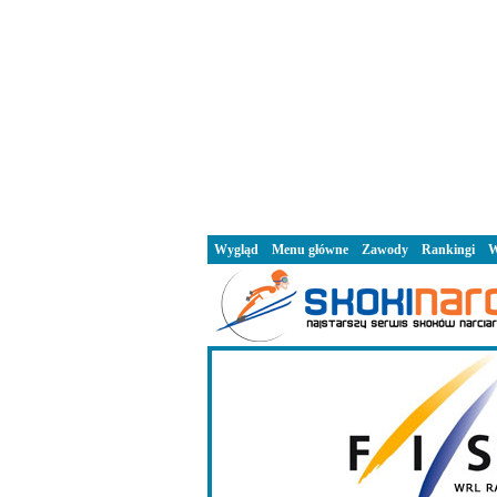
Wygląd
Menu główne
Zawody
Rankingi
W