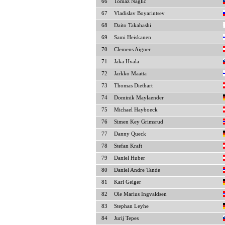
66
Tomaz Naglic
67
Vladislav Boyarintsev
68
Daito Takahashi
69
Sami Heiskanen
70
Clemens Aigner
71
Jaka Hvala
72
Jarkko Maatta
73
Thomas Diethart
74
Dominik Maylaender
75
Michael Hayboeck
76
Simen Key Grimsrud
77
Danny Queck
78
Stefan Kraft
79
Daniel Huber
80
Daniel Andre Tande
81
Karl Geiger
82
Ole Marius Ingvaldsen
83
Stephan Leyhe
84
Jurij Tepes