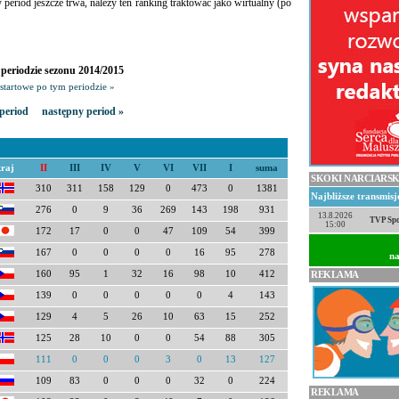
ny period jeszcze trwa, należy ten ranking traktować jako wirtualny (po
periodzie sezonu 2014/2015
startowe po tym periodzie »
period
następny period »
kraj
II
III
IV
V
VI
VII
I
suma
SKOKI NARCIARSK
310
311
158
129
0
473
0
1381
Najbliższe transmis
276
0
9
36
269
143
198
931
13.8.2026
TVP Spo
15:00
172
17
0
0
47
109
54
399
167
0
0
0
0
16
95
278
na
160
95
1
32
16
98
10
412
REKLAMA
139
0
0
0
0
0
4
143
129
4
5
26
10
63
15
252
125
28
10
0
0
54
88
305
111
0
0
0
3
0
13
127
109
83
0
0
0
32
0
224
REKLAMA