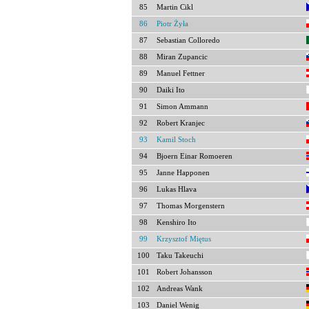
85
Martin Cikl
86
Piotr Żyła
87
Sebastian Colloredo
88
Miran Zupancic
89
Manuel Fettner
90
Daiki Ito
91
Simon Ammann
92
Robert Kranjec
93
Kamil Stoch
94
Bjoern Einar Romoeren
95
Janne Happonen
96
Lukas Hlava
97
Thomas Morgenstern
98
Kenshiro Ito
99
Krzysztof Miętus
100
Taku Takeuchi
101
Robert Johansson
102
Andreas Wank
103
Daniel Wenig