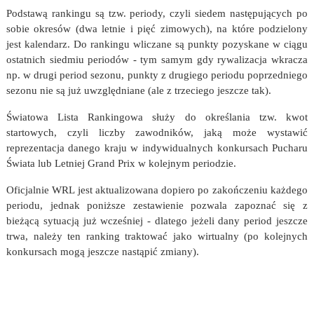
Podstawą rankingu są tzw. periody, czyli siedem następujących po
sobie okresów (dwa letnie i pięć zimowych), na które podzielony
jest kalendarz. Do rankingu wliczane są punkty pozyskane w ciągu
ostatnich siedmiu periodów - tym samym gdy rywalizacja wkracza
np. w drugi period sezonu, punkty z drugiego periodu poprzedniego
sezonu nie są już uwzględniane (ale z trzeciego jeszcze tak).
Światowa Lista Rankingowa służy do określania tzw. kwot
startowych, czyli liczby zawodników, jaką może wystawić
reprezentacja danego kraju w indywidualnych konkursach Pucharu
Świata lub Letniej Grand Prix w kolejnym periodzie.
Oficjalnie WRL jest aktualizowana dopiero po zakończeniu każdego
periodu, jednak poniższe zestawienie pozwala zapoznać się z
bieżącą sytuacją już wcześniej - dlatego jeżeli dany period jeszcze
trwa, należy ten ranking traktować jako wirtualny (po kolejnych
konkursach mogą jeszcze nastąpić zmiany).