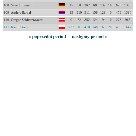
108
Severin Freund
15
50
267
68
132
160
676
1368
109
Anders Bardal
13
310
311
158
129
0
473
1394
110
Gregor Schlierenzauer
0
22
352
124
194
0
273
965
111
Kamil Stoch
227
0
410
148
163
200
499
1647
« poprzedni period
następny period »