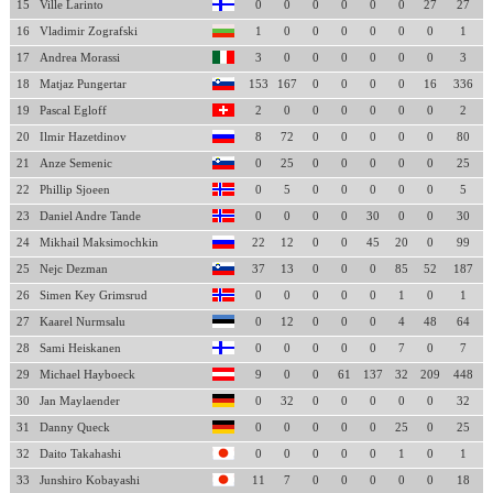
15
Ville Larinto
0
0
0
0
0
0
27
27
16
Vladimir Zografski
1
0
0
0
0
0
0
1
17
Andrea Morassi
3
0
0
0
0
0
0
3
18
Matjaz Pungertar
153
167
0
0
0
0
16
336
19
Pascal Egloff
2
0
0
0
0
0
0
2
20
Ilmir Hazetdinov
8
72
0
0
0
0
0
80
21
Anze Semenic
0
25
0
0
0
0
0
25
22
Phillip Sjoeen
0
5
0
0
0
0
0
5
23
Daniel Andre Tande
0
0
0
0
30
0
0
30
24
Mikhail Maksimochkin
22
12
0
0
45
20
0
99
25
Nejc Dezman
37
13
0
0
0
85
52
187
26
Simen Key Grimsrud
0
0
0
0
0
1
0
1
27
Kaarel Nurmsalu
0
12
0
0
0
4
48
64
28
Sami Heiskanen
0
0
0
0
0
7
0
7
29
Michael Hayboeck
9
0
0
61
137
32
209
448
30
Jan Maylaender
0
32
0
0
0
0
0
32
31
Danny Queck
0
0
0
0
0
25
0
25
32
Daito Takahashi
0
0
0
0
0
1
0
1
33
Junshiro Kobayashi
11
7
0
0
0
0
0
18