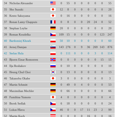
34
Nicholas Alexander
0
55
0
0
0
0
0
55
35
Sho Suzuki
12
8
0
0
0
0
0
20
36
Kento Sakuyama
0
16
0
0
0
0
0
16
37
Ronan Lamy Chappuis
0
8
0
0
20
24
0
52
38
Stephan Leyhe
20
0
0
0
0
0
0
20
39
Roman Koudelka
109
15
0
0
0
0
123
247
40
Bartłomiej Kłusek
50
10
0
0
0
0
0
60
41
Jernej Damjan
143
276
0
9
36
269
143
876
42
Stefan Hula
0
111
0
0
0
3
0
114
43
Bjoern Einar Romoeren
0
0
0
0
0
0
15
15
44
Ilja Rosliakov
0
10
0
0
0
0
0
10
45
Heung Chul Choi
0
13
0
0
0
0
0
13
46
Takanobu Okabe
3
0
0
0
0
0
0
3
47
Martin Schmitt
0
49
0
4
0
0
0
53
48
Maximilian Mechler
0
66
0
0
0
0
0
66
49
Fumihisa Yumoto
4
0
0
0
0
0
0
4
50
Borek Sedlak
6
18
0
0
0
0
0
24
51
Lukas Hlava
46
0
0
17
11
23
2
99
52
Martin Koch
0
0
0
0
16
0
0
16