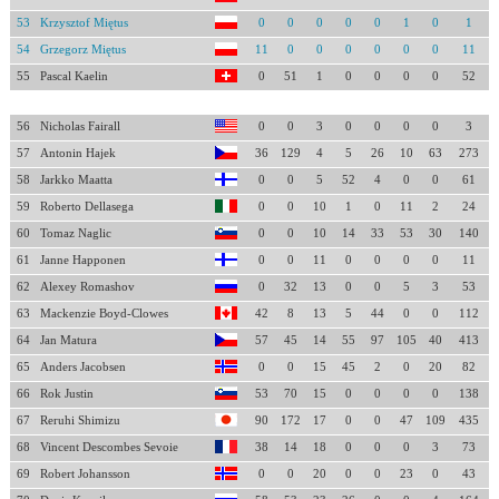
53
Krzysztof Miętus
0
0
0
0
0
1
0
1
54
Grzegorz Miętus
11
0
0
0
0
0
0
11
55
Pascal Kaelin
0
51
1
0
0
0
0
52
56
Nicholas Fairall
0
0
3
0
0
0
0
3
57
Antonin Hajek
36
129
4
5
26
10
63
273
58
Jarkko Maatta
0
0
5
52
4
0
0
61
59
Roberto Dellasega
0
0
10
1
0
11
2
24
60
Tomaz Naglic
0
0
10
14
33
53
30
140
61
Janne Happonen
0
0
11
0
0
0
0
11
62
Alexey Romashov
0
32
13
0
0
5
3
53
63
Mackenzie Boyd-Clowes
42
8
13
5
44
0
0
112
64
Jan Matura
57
45
14
55
97
105
40
413
65
Anders Jacobsen
0
0
15
45
2
0
20
82
66
Rok Justin
53
70
15
0
0
0
0
138
67
Reruhi Shimizu
90
172
17
0
0
47
109
435
68
Vincent Descombes Sevoie
38
14
18
0
0
0
3
73
69
Robert Johansson
0
0
20
0
0
23
0
43