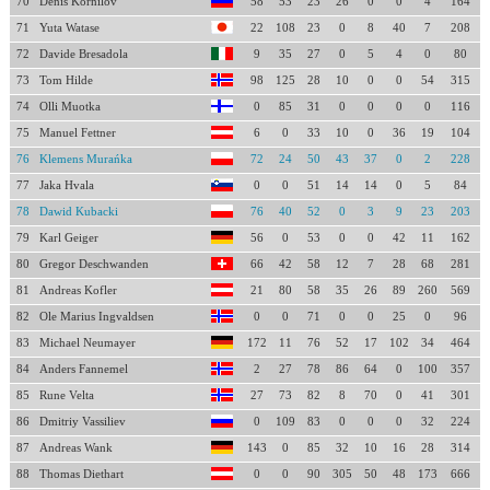
70
Denis Kornilov
58
53
23
26
0
0
4
164
71
Yuta Watase
22
108
23
0
8
40
7
208
72
Davide Bresadola
9
35
27
0
5
4
0
80
73
Tom Hilde
98
125
28
10
0
0
54
315
74
Olli Muotka
0
85
31
0
0
0
0
116
75
Manuel Fettner
6
0
33
10
0
36
19
104
76
Klemens Murańka
72
24
50
43
37
0
2
228
77
Jaka Hvala
0
0
51
14
14
0
5
84
78
Dawid Kubacki
76
40
52
0
3
9
23
203
79
Karl Geiger
56
0
53
0
0
42
11
162
80
Gregor Deschwanden
66
42
58
12
7
28
68
281
81
Andreas Kofler
21
80
58
35
26
89
260
569
82
Ole Marius Ingvaldsen
0
0
71
0
0
25
0
96
83
Michael Neumayer
172
11
76
52
17
102
34
464
84
Anders Fannemel
2
27
78
86
64
0
100
357
85
Rune Velta
27
73
82
8
70
0
41
301
86
Dmitriy Vassiliev
0
109
83
0
0
0
32
224
87
Andreas Wank
143
0
85
32
10
16
28
314
88
Thomas Diethart
0
0
90
305
50
48
173
666