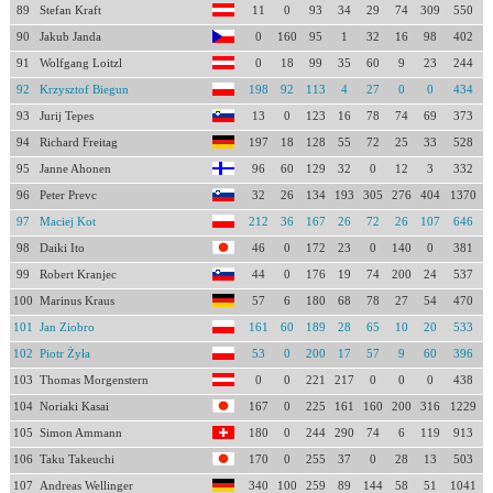
89
Stefan Kraft
11
0
93
34
29
74
309
550
90
Jakub Janda
0
160
95
1
32
16
98
402
91
Wolfgang Loitzl
0
18
99
35
60
9
23
244
92
Krzysztof Biegun
198
92
113
4
27
0
0
434
93
Jurij Tepes
13
0
123
16
78
74
69
373
94
Richard Freitag
197
18
128
55
72
25
33
528
95
Janne Ahonen
96
60
129
32
0
12
3
332
96
Peter Prevc
32
26
134
193
305
276
404
1370
97
Maciej Kot
212
36
167
26
72
26
107
646
98
Daiki Ito
46
0
172
23
0
140
0
381
99
Robert Kranjec
44
0
176
19
74
200
24
537
100
Marinus Kraus
57
6
180
68
78
27
54
470
101
Jan Ziobro
161
60
189
28
65
10
20
533
102
Piotr Żyła
53
0
200
17
57
9
60
396
103
Thomas Morgenstern
0
0
221
217
0
0
0
438
104
Noriaki Kasai
167
0
225
161
160
200
316
1229
105
Simon Ammann
180
0
244
290
74
6
119
913
106
Taku Takeuchi
170
0
255
37
0
28
13
503
107
Andreas Wellinger
340
100
259
89
144
58
51
1041