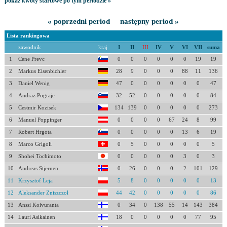
pokaż kwoty startowe po tym periodzie »
« poprzedni period
następny period »
Lista rankingowa
zawodnik
kraj
I
II
III
IV
V
VI
VII
suma
1
Cene Prevc
0
0
0
0
0
0
19
19
2
Markus Eisenbichler
28
9
0
0
0
88
11
136
3
Daniel Wenig
47
0
0
0
0
0
0
47
4
Andraz Pograjc
32
52
0
0
0
0
0
84
5
Cestmir Kozisek
134
139
0
0
0
0
0
273
6
Manuel Poppinger
0
0
0
0
67
24
8
99
7
Robert Hrgota
0
0
0
0
0
13
6
19
8
Marco Grigoli
0
5
0
0
0
0
0
5
9
Shohei Tochimoto
0
0
0
0
0
3
0
3
10
Andreas Stjernen
0
26
0
0
0
2
101
129
11
Krzysztof Leja
5
8
0
0
0
0
0
13
12
Aleksander Zniszczoł
44
42
0
0
0
0
0
86
13
Anssi Koivuranta
0
34
0
138
55
14
143
384
14
Lauri Asikainen
18
0
0
0
0
0
77
95