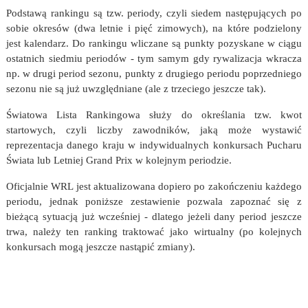
Podstawą rankingu są tzw. periody, czyli siedem następujących po
sobie okresów (dwa letnie i pięć zimowych), na które podzielony
jest kalendarz. Do rankingu wliczane są punkty pozyskane w ciągu
ostatnich siedmiu periodów - tym samym gdy rywalizacja wkracza
np. w drugi period sezonu, punkty z drugiego periodu poprzedniego
sezonu nie są już uwzględniane (ale z trzeciego jeszcze tak).
Światowa Lista Rankingowa służy do określania tzw. kwot
startowych, czyli liczby zawodników, jaką może wystawić
reprezentacja danego kraju w indywidualnych konkursach Pucharu
Świata lub Letniej Grand Prix w kolejnym periodzie.
Oficjalnie WRL jest aktualizowana dopiero po zakończeniu każdego
periodu, jednak poniższe zestawienie pozwala zapoznać się z
bieżącą sytuacją już wcześniej - dlatego jeżeli dany period jeszcze
trwa, należy ten ranking traktować jako wirtualny (po kolejnych
konkursach mogą jeszcze nastąpić zmiany).