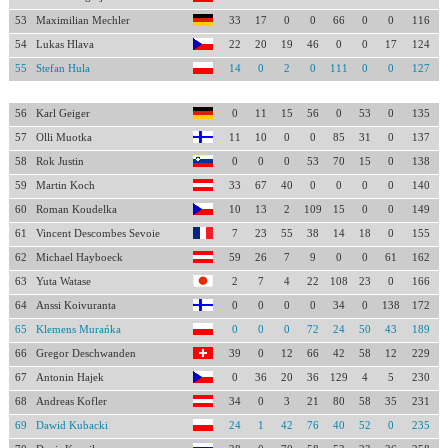
53
Maximilian Mechler
33
17
0
0
66
0
0
116
54
Lukas Hlava
22
20
19
46
0
0
17
124
55
Stefan Hula
14
0
2
0
111
0
0
127
56
Karl Geiger
0
11
15
56
0
53
0
135
57
Olli Muotka
11
10
0
0
85
31
0
137
58
Rok Justin
0
0
0
53
70
15
0
138
59
Martin Koch
33
67
40
0
0
0
0
140
60
Roman Koudelka
10
13
2
109
15
0
0
149
61
Vincent Descombes Sevoie
7
23
55
38
14
18
0
155
62
Michael Hayboeck
59
26
7
9
0
0
61
162
63
Yuta Watase
2
7
4
22
108
23
0
166
64
Anssi Koivuranta
0
0
0
0
34
0
138
172
65
Klemens Murańka
0
0
0
72
24
50
43
189
66
Gregor Deschwanden
39
0
12
66
42
58
12
229
67
Antonin Hajek
0
36
20
36
129
4
5
230
68
Andreas Kofler
34
0
3
21
80
58
35
231
69
Dawid Kubacki
24
1
42
76
40
52
0
235