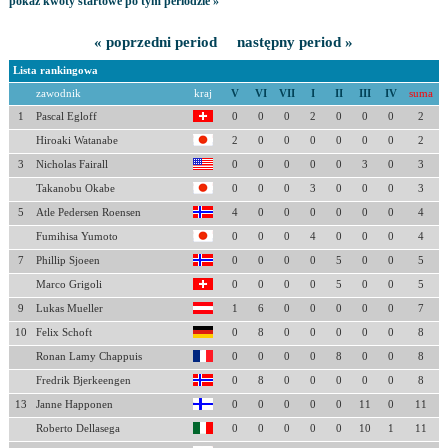
pokaż kwoty startowe po tym periodzie »
« poprzedni period
następny period »
Lista rankingowa
zawodnik
kraj
V
VI
VII
I
II
III
IV
suma
1
Pascal Egloff
0
0
0
2
0
0
0
2
Hiroaki Watanabe
2
0
0
0
0
0
0
2
3
Nicholas Fairall
0
0
0
0
0
3
0
3
Takanobu Okabe
0
0
0
3
0
0
0
3
5
Atle Pedersen Roensen
4
0
0
0
0
0
0
4
Fumihisa Yumoto
0
0
0
4
0
0
0
4
7
Phillip Sjoeen
0
0
0
0
5
0
0
5
Marco Grigoli
0
0
0
0
5
0
0
5
9
Lukas Mueller
1
6
0
0
0
0
0
7
10
Felix Schoft
0
8
0
0
0
0
0
8
Ronan Lamy Chappuis
0
0
0
0
8
0
0
8
Fredrik Bjerkeengen
0
8
0
0
0
0
0
8
13
Janne Happonen
0
0
0
0
0
11
0
11
Roberto Dellasega
0
0
0
0
0
10
1
11