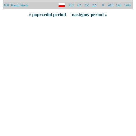
108
Kamil Stoch
251
62
351
227
0
410
148
1449
« poprzedni period
następny period »