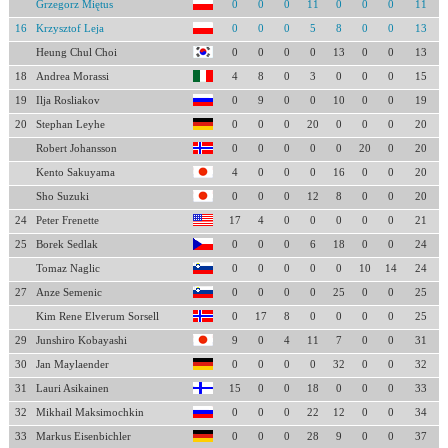
Grzegorz Miętus
0
0
0
11
0
0
0
11
16
Krzysztof Leja
0
0
0
5
8
0
0
13
Heung Chul Choi
0
0
0
0
13
0
0
13
18
Andrea Morassi
4
8
0
3
0
0
0
15
19
Ilja Rosliakov
0
9
0
0
10
0
0
19
20
Stephan Leyhe
0
0
0
20
0
0
0
20
Robert Johansson
0
0
0
0
0
20
0
20
Kento Sakuyama
4
0
0
0
16
0
0
20
Sho Suzuki
0
0
0
12
8
0
0
20
24
Peter Frenette
17
4
0
0
0
0
0
21
25
Borek Sedlak
0
0
0
6
18
0
0
24
Tomaz Naglic
0
0
0
0
0
10
14
24
27
Anze Semenic
0
0
0
0
25
0
0
25
Kim Rene Elverum Sorsell
0
17
8
0
0
0
0
25
29
Junshiro Kobayashi
9
0
4
11
7
0
0
31
30
Jan Maylaender
0
0
0
0
32
0
0
32
31
Lauri Asikainen
15
0
0
18
0
0
0
33
32
Mikhail Maksimochkin
0
0
0
22
12
0
0
34
33
Markus Eisenbichler
0
0
0
28
9
0
0
37