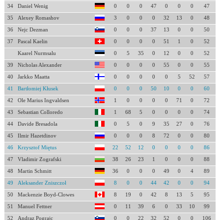
34
Daniel Wenig
0
0
0
47
0
0
0
47
35
Alexey Romashov
3
0
0
0
32
13
0
48
36
Nejc Dezman
0
0
0
37
13
0
0
50
37
Pascal Kaelin
0
0
0
0
51
1
0
52
Kaarel Nurmsalu
0
5
35
0
12
0
0
52
39
Nicholas Alexander
0
0
0
0
55
0
0
55
40
Jarkko Maatta
0
0
0
0
0
5
52
57
41
Bartłomiej Kłusek
0
0
0
50
10
0
0
60
42
Ole Marius Ingvaldsen
1
0
0
0
0
71
0
72
43
Sebastian Colloredo
1
68
5
0
0
0
0
74
44
Davide Bresadola
0
5
0
9
35
27
0
76
45
Ilmir Hazetdinov
0
0
0
8
72
0
0
80
46
Krzysztof Miętus
22
52
12
0
0
0
0
86
47
Vladimir Zografski
38
26
23
1
0
0
0
88
48
Martin Schmitt
36
0
0
0
49
0
4
89
49
Aleksander Zniszczoł
8
0
0
44
42
0
0
94
50
Mackenzie Boyd-Clowes
8
19
0
42
8
13
5
95
51
Manuel Fettner
0
11
39
6
0
33
10
99
52
Andraz Pograjc
0
0
22
32
52
0
0
106