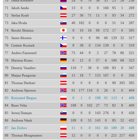
70
Denis Kornilov
28
0
70
58
53
23
26
258
71
Jakub Janda
13
0
0
0
160
95
1
269
72
Stefan Kraft
27
36
71
11
0
93
34
272
73
Jaka Hvala
40
182
0
0
0
51
14
287
74
Reruhi Shimizu
0
10
16
90
172
17
0
305
75
Janne Ahonen
0
0
0
96
60
129
32
317
76
Cestmir Kozisek
8
38
0
134
139
0
0
319
77
Anders Fannemel
75
44
9
2
27
78
86
321
78
Marinus Kraus
0
12
0
57
6
180
68
323
79
Dmitriy Vassiliev
110
7
38
0
109
83
0
347
80
Matjaz Pungertar
11
18
7
153
167
0
0
356
81
Thomas Diethart
0
0
0
0
0
90
305
395
82
Andreas Stjernen
91
177
110
0
26
0
0
404
83
Krzysztof Biegun
0
1
0
198
92
113
4
408
84
Rune Velta
108
9
102
27
73
82
8
409
85
Jernej Damjan
0
0
0
143
276
0
9
428
86
Andreas Wank
109
8
55
143
0
85
32
432
87
Jan Ziobro
11
0
0
161
60
189
28
449
88
Thomas Morgenstern
12
0
0
0
0
221
217
450