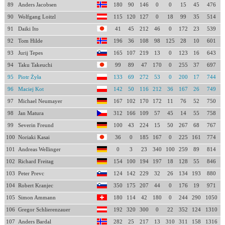
89
Anders Jacobsen
180
90
146
0
0
15
45
476
90
Wolfgang Loitzl
115
120
127
0
18
99
35
514
91
Daiki Ito
41
45
212
46
0
172
23
539
92
Tom Hilde
196
36
108
98
125
28
10
601
93
Jurij Tepes
165
107
219
13
0
123
16
643
94
Taku Takeuchi
99
89
47
170
0
255
37
697
95
Piotr Żyła
133
69
272
53
0
200
17
744
96
Maciej Kot
142
50
116
212
36
167
26
749
97
Michael Neumayer
167
102
170
172
11
76
52
750
98
Jan Matura
312
166
109
57
45
14
55
758
99
Severin Freund
100
43
224
15
50
267
68
767
100
Noriaki Kasai
36
0
185
167
0
225
161
774
101
Andreas Wellinger
0
3
23
340
100
259
89
814
102
Richard Freitag
154
100
194
197
18
128
55
846
103
Peter Prevc
124
142
229
32
26
134
193
880
104
Robert Kranjec
350
175
207
44
0
176
19
971
105
Simon Ammann
180
114
42
180
0
244
290
1050
106
Gregor Schlierenzauer
192
320
300
0
22
352
124
1310
107
Anders Bardal
282
25
217
13
310
311
158
1316