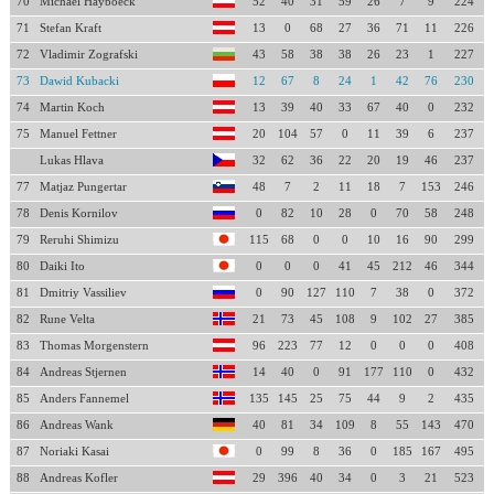
70
Michael Hayboeck
52
40
31
59
26
7
9
224
71
Stefan Kraft
13
0
68
27
36
71
11
226
72
Vladimir Zografski
43
58
38
38
26
23
1
227
73
Dawid Kubacki
12
67
8
24
1
42
76
230
74
Martin Koch
13
39
40
33
67
40
0
232
75
Manuel Fettner
20
104
57
0
11
39
6
237
Lukas Hlava
32
62
36
22
20
19
46
237
77
Matjaz Pungertar
48
7
2
11
18
7
153
246
78
Denis Kornilov
0
82
10
28
0
70
58
248
79
Reruhi Shimizu
115
68
0
0
10
16
90
299
80
Daiki Ito
0
0
0
41
45
212
46
344
81
Dmitriy Vassiliev
0
90
127
110
7
38
0
372
82
Rune Velta
21
73
45
108
9
102
27
385
83
Thomas Morgenstern
96
223
77
12
0
0
0
408
84
Andreas Stjernen
14
40
0
91
177
110
0
432
85
Anders Fannemel
135
145
25
75
44
9
2
435
86
Andreas Wank
40
81
34
109
8
55
143
470
87
Noriaki Kasai
0
99
8
36
0
185
167
495
88
Andreas Kofler
29
396
40
34
0
3
21
523