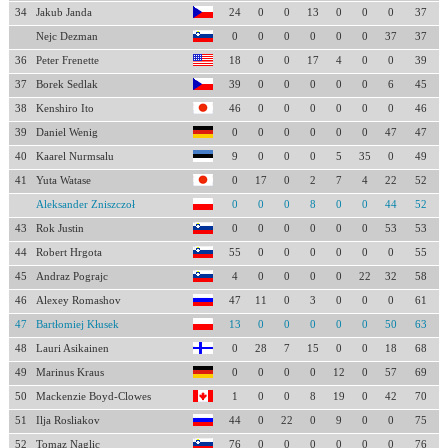
34
Jakub Janda
24
0
0
13
0
0
0
37
Nejc Dezman
0
0
0
0
0
0
37
37
36
Peter Frenette
18
0
0
17
4
0
0
39
37
Borek Sedlak
39
0
0
0
0
0
6
45
38
Kenshiro Ito
46
0
0
0
0
0
0
46
39
Daniel Wenig
0
0
0
0
0
0
47
47
40
Kaarel Nurmsalu
9
0
0
0
5
35
0
49
41
Yuta Watase
0
17
0
2
7
4
22
52
Aleksander Zniszczoł
0
0
0
8
0
0
44
52
43
Rok Justin
0
0
0
0
0
0
53
53
44
Robert Hrgota
55
0
0
0
0
0
0
55
45
Andraz Pograjc
4
0
0
0
0
22
32
58
46
Alexey Romashov
47
11
0
3
0
0
0
61
47
Bartłomiej Kłusek
13
0
0
0
0
0
50
63
48
Lauri Asikainen
0
28
7
15
0
0
18
68
49
Marinus Kraus
0
0
0
0
12
0
57
69
50
Mackenzie Boyd-Clowes
1
0
0
8
19
0
42
70
51
Ilja Rosliakov
44
0
22
0
9
0
0
75
52
Tomaz Naglic
76
0
0
0
0
0
0
76