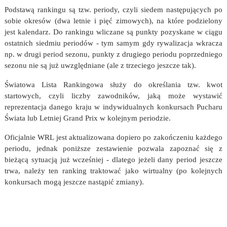
Podstawą rankingu są tzw. periody, czyli siedem następujących po
sobie okresów (dwa letnie i pięć zimowych), na które podzielony
jest kalendarz. Do rankingu wliczane są punkty pozyskane w ciągu
ostatnich siedmiu periodów - tym samym gdy rywalizacja wkracza
np. w drugi period sezonu, punkty z drugiego periodu poprzedniego
sezonu nie są już uwzględniane (ale z trzeciego jeszcze tak).
Światowa Lista Rankingowa służy do określania tzw. kwot
startowych, czyli liczby zawodników, jaką może wystawić
reprezentacja danego kraju w indywidualnych konkursach Pucharu
Świata lub Letniej Grand Prix w kolejnym periodzie.
Oficjalnie WRL jest aktualizowana dopiero po zakończeniu każdego
periodu, jednak poniższe zestawienie pozwala zapoznać się z
bieżącą sytuacją już wcześniej - dlatego jeżeli dany period jeszcze
trwa, należy ten ranking traktować jako wirtualny (po kolejnych
konkursach mogą jeszcze nastąpić zmiany).