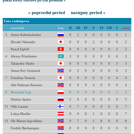
pokaż kwoty startowe po tym periodzie »
« poprzedni period
następny period »
Lista rankingowa
zawodnik
kraj
II
III
IV
V
VI
VII
I
suma
1
Anton Kalinitschenko
0
2
0
0
0
0
0
2
Hiroaki Watanabe
0
0
0
2
0
0
0
2
Pascal Egloff
0
0
0
0
0
0
2
2
4
Alexey Pchelintsev
3
0
0
0
0
0
0
3
Takanobu Okabe
0
0
0
0
0
0
3
3
Simen Key Grimsrud
0
3
0
0
0
0
0
3
7
Fumihisa Yumoto
0
0
0
0
0
0
4
4
Atle Pedersen Roensen
0
0
0
4
0
0
0
4
9
Krzysztof Leja
0
0
0
0
0
0
5
5
Dimitry Ipatov
5
0
0
0
0
0
0
5
11
Ville Larinto
0
7
0
0
0
0
0
7
Lukas Mueller
0
0
0
1
6
0
0
7
13
Ole Marius Ingvaldsen
0
7
0
1
0
0
0
8
Fredrik Bjerkeengen
0
0
0
0
8
0
0
8