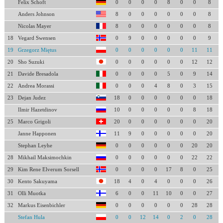
Felix Schoft
0
0
0
0
8
0
0
8
Anders Johnson
8
0
0
0
0
0
0
8
Nicolas Mayer
8
0
0
0
0
0
0
8
18
Vegard Swensen
0
9
0
0
0
0
0
9
19
Grzegorz Miętus
0
0
0
0
0
0
11
11
20
Sho Suzuki
0
0
0
0
0
0
12
12
21
Davide Bresadola
0
0
0
0
5
0
9
14
22
Andrea Morassi
0
0
0
4
8
0
3
15
23
Dejan Judez
18
0
0
0
0
0
0
18
Ilmir Hazetdinov
10
0
0
0
0
0
8
18
25
Marco Grigoli
20
0
0
0
0
0
0
20
Janne Happonen
11
9
0
0
0
0
0
20
Stephan Leyhe
0
0
0
0
0
0
20
20
28
Mikhail Maksimochkin
0
0
0
0
0
0
22
22
29
Kim Rene Elverum Sorsell
0
0
0
0
17
8
0
25
30
Kento Sakuyama
18
4
0
4
0
0
0
26
31
Olli Muotka
6
0
0
11
10
0
0
27
32
Markus Eisenbichler
0
0
0
0
0
0
28
28
Stefan Hula
0
0
12
14
0
2
0
28