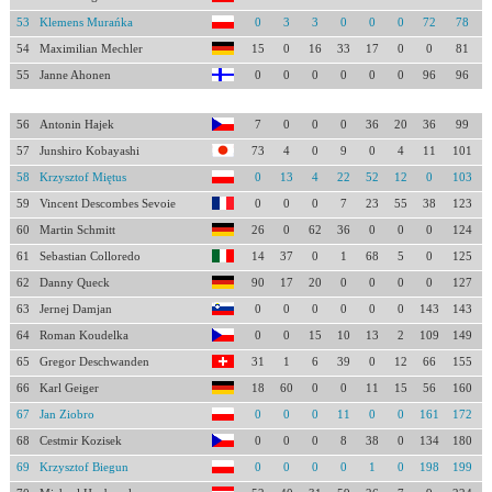
53
Klemens Murańka
0
3
3
0
0
0
72
78
54
Maximilian Mechler
15
0
16
33
17
0
0
81
55
Janne Ahonen
0
0
0
0
0
0
96
96
56
Antonin Hajek
7
0
0
0
36
20
36
99
57
Junshiro Kobayashi
73
4
0
9
0
4
11
101
58
Krzysztof Miętus
0
13
4
22
52
12
0
103
59
Vincent Descombes Sevoie
0
0
0
7
23
55
38
123
60
Martin Schmitt
26
0
62
36
0
0
0
124
61
Sebastian Colloredo
14
37
0
1
68
5
0
125
62
Danny Queck
90
17
20
0
0
0
0
127
63
Jernej Damjan
0
0
0
0
0
0
143
143
64
Roman Koudelka
0
0
15
10
13
2
109
149
65
Gregor Deschwanden
31
1
6
39
0
12
66
155
66
Karl Geiger
18
60
0
0
11
15
56
160
67
Jan Ziobro
0
0
0
11
0
0
161
172
68
Cestmir Kozisek
0
0
0
8
38
0
134
180
69
Krzysztof Biegun
0
0
0
0
1
0
198
199