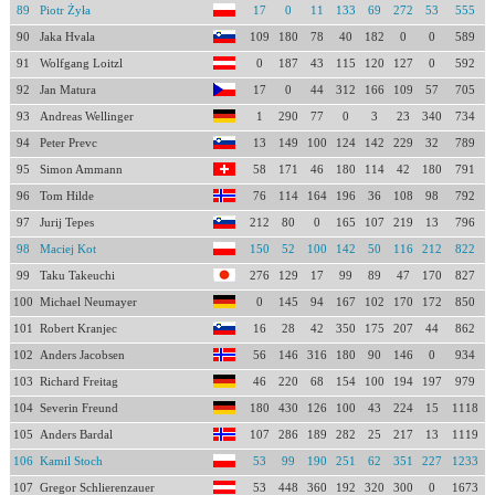
89
Piotr Żyła
17
0
11
133
69
272
53
555
90
Jaka Hvala
109
180
78
40
182
0
0
589
91
Wolfgang Loitzl
0
187
43
115
120
127
0
592
92
Jan Matura
17
0
44
312
166
109
57
705
93
Andreas Wellinger
1
290
77
0
3
23
340
734
94
Peter Prevc
13
149
100
124
142
229
32
789
95
Simon Ammann
58
171
46
180
114
42
180
791
96
Tom Hilde
76
114
164
196
36
108
98
792
97
Jurij Tepes
212
80
0
165
107
219
13
796
98
Maciej Kot
150
52
100
142
50
116
212
822
99
Taku Takeuchi
276
129
17
99
89
47
170
827
100
Michael Neumayer
0
145
94
167
102
170
172
850
101
Robert Kranjec
16
28
42
350
175
207
44
862
102
Anders Jacobsen
56
146
316
180
90
146
0
934
103
Richard Freitag
46
220
68
154
100
194
197
979
104
Severin Freund
180
430
126
100
43
224
15
1118
105
Anders Bardal
107
286
189
282
25
217
13
1119
106
Kamil Stoch
53
99
190
251
62
351
227
1233
107
Gregor Schlierenzauer
53
448
360
192
320
300
0
1673