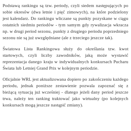
Podstawą rankingu są tzw. periody, czyli siedem następujących po
sobie okresów (dwa letnie i pięć zimowych), na które podzielony
jest kalendarz. Do rankingu wliczane są punkty pozyskane w ciągu
ostatnich siedmiu periodów - tym samym gdy rywalizacja wkracza
np. w drugi period sezonu, punkty z drugiego periodu poprzedniego
sezonu nie są już uwzględniane (ale z trzeciego jeszcze tak).
Światowa Lista Rankingowa służy do określania tzw. kwot
startowych, czyli liczby zawodników, jaką może wystawić
reprezentacja danego kraju w indywidualnych konkursach Pucharu
Świata lub Letniej Grand Prix w kolejnym periodzie.
Oficjalnie WRL jest aktualizowana dopiero po zakończeniu każdego
periodu, jednak poniższe zestawienie pozwala zapoznać się z
bieżącą sytuacją już wcześniej - dlatego jeżeli dany period jeszcze
trwa, należy ten ranking traktować jako wirtualny (po kolejnych
konkursach mogą jeszcze nastąpić zmiany).