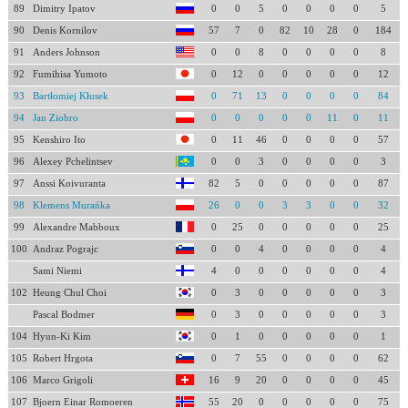
89
Dimitry Ipatov
0
0
5
0
0
0
0
5
90
Denis Kornilov
57
7
0
82
10
28
0
184
91
Anders Johnson
0
0
8
0
0
0
0
8
92
Fumihisa Yumoto
0
12
0
0
0
0
0
12
93
Bartłomiej Kłusek
0
71
13
0
0
0
0
84
94
Jan Ziobro
0
0
0
0
0
11
0
11
95
Kenshiro Ito
0
11
46
0
0
0
0
57
96
Alexey Pchelintsev
0
0
3
0
0
0
0
3
97
Anssi Koivuranta
82
5
0
0
0
0
0
87
98
Klemens Murańka
26
0
0
3
3
0
0
32
99
Alexandre Mabboux
0
25
0
0
0
0
0
25
100
Andraz Pograjc
0
0
4
0
0
0
0
4
Sami Niemi
4
0
0
0
0
0
0
4
102
Heung Chul Choi
0
3
0
0
0
0
0
3
Pascal Bodmer
0
3
0
0
0
0
0
3
104
Hyun-Ki Kim
0
1
0
0
0
0
0
1
105
Robert Hrgota
0
7
55
0
0
0
0
62
106
Marco Grigoli
16
9
20
0
0
0
0
45
107
Bjoern Einar Romoeren
55
20
0
0
0
0
0
75