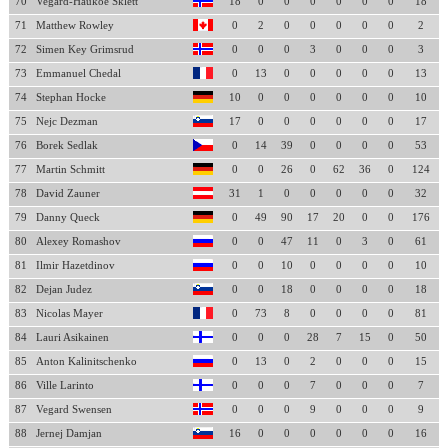
70
Vegard-Haukoe Sklett
18
0
0
0
0
0
0
18
71
Matthew Rowley
0
2
0
0
0
0
0
2
72
Simen Key Grimsrud
0
0
0
3
0
0
0
3
73
Emmanuel Chedal
0
13
0
0
0
0
0
13
74
Stephan Hocke
10
0
0
0
0
0
0
10
75
Nejc Dezman
17
0
0
0
0
0
0
17
76
Borek Sedlak
0
14
39
0
0
0
0
53
77
Martin Schmitt
0
0
26
0
62
36
0
124
78
David Zauner
31
1
0
0
0
0
0
32
79
Danny Queck
0
49
90
17
20
0
0
176
80
Alexey Romashov
0
0
47
11
0
3
0
61
81
Ilmir Hazetdinov
0
0
10
0
0
0
0
10
82
Dejan Judez
0
0
18
0
0
0
0
18
83
Nicolas Mayer
0
73
8
0
0
0
0
81
84
Lauri Asikainen
0
0
0
28
7
15
0
50
85
Anton Kalinitschenko
0
13
0
2
0
0
0
15
86
Ville Larinto
0
0
0
7
0
0
0
7
87
Vegard Swensen
0
0
0
9
0
0
0
9
88
Jernej Damjan
16
0
0
0
0
0
0
16