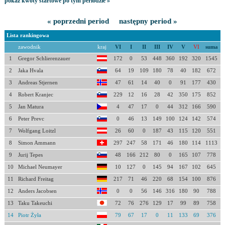
pokaż kwoty startowe po tym periodzie »
« poprzedni period
następny period »
Lista rankingowa
zawodnik
kraj
VI
I
II
III
IV
V
VI
suma
1
Gregor Schlierenzauer
172
0
53
448
360
192
320
1545
2
Jaka Hvala
64
19
109
180
78
40
182
672
3
Andreas Stjernen
47
61
14
40
0
91
177
430
4
Robert Kranjec
229
12
16
28
42
350
175
852
5
Jan Matura
4
47
17
0
44
312
166
590
6
Peter Prevc
0
46
13
149
100
124
142
574
7
Wolfgang Loitzl
26
60
0
187
43
115
120
551
8
Simon Ammann
297
247
58
171
46
180
114
1113
9
Jurij Tepes
48
166
212
80
0
165
107
778
10
Michael Neumayer
10
127
0
145
94
167
102
645
11
Richard Freitag
217
71
46
220
68
154
100
876
12
Anders Jacobsen
0
0
56
146
316
180
90
788
13
Taku Takeuchi
72
76
276
129
17
99
89
758
14
Piotr Żyła
79
67
17
0
11
133
69
376