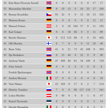
34
Kim Rene Elverum Sorsell
0
0
0
0
0
0
17
17
35
Maximilian Mechler
9
10
15
0
16
33
17
100
36
Roman Koudelka
95
32
0
0
15
10
13
165
37
Marinus Kraus
0
0
0
0
0
0
12
12
38
Manuel Fettner
3
0
20
104
57
0
11
195
39
Karl Geiger
0
0
18
60
0
0
11
89
40
Reruhi Shimizu
0
212
115
68
0
0
10
405
41
Olli Muotka
6
7
6
0
0
11
10
40
42
Rune Velta
41
6
21
73
45
108
9
303
43
Ilja Rosliakov
0
15
44
0
22
0
9
90
44
Andreas Wank
47
409
40
81
34
109
8
728
45
Felix Schoft
0
0
0
0
0
0
8
8
Fredrik Bjerkeengen
0
0
0
0
0
0
8
8
47
Andrea Morassi
17
0
0
0
0
4
8
29
48
Yuta Watase
25
163
0
17
0
2
7
214
49
Dmitriy Vassiliev
7
0
0
90
127
110
7
341
50
Lukas Mueller
0
40
0
0
0
1
6
47
51
Kaarel Nurmsalu
0
0
9
0
0
0
5
14
52
Davide Bresadola
0
0
0
0
0
0
5
5