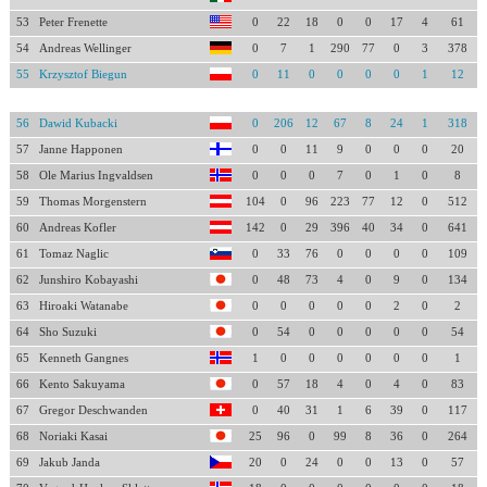
53
Peter Frenette
0
22
18
0
0
17
4
61
54
Andreas Wellinger
0
7
1
290
77
0
3
378
55
Krzysztof Biegun
0
11
0
0
0
0
1
12
56
Dawid Kubacki
0
206
12
67
8
24
1
318
57
Janne Happonen
0
0
11
9
0
0
0
20
58
Ole Marius Ingvaldsen
0
0
0
7
0
1
0
8
59
Thomas Morgenstern
104
0
96
223
77
12
0
512
60
Andreas Kofler
142
0
29
396
40
34
0
641
61
Tomaz Naglic
0
33
76
0
0
0
0
109
62
Junshiro Kobayashi
0
48
73
4
0
9
0
134
63
Hiroaki Watanabe
0
0
0
0
0
2
0
2
64
Sho Suzuki
0
54
0
0
0
0
0
54
65
Kenneth Gangnes
1
0
0
0
0
0
0
1
66
Kento Sakuyama
0
57
18
4
0
4
0
83
67
Gregor Deschwanden
0
40
31
1
6
39
0
117
68
Noriaki Kasai
25
96
0
99
8
36
0
264
69
Jakub Janda
20
0
24
0
0
13
0
57