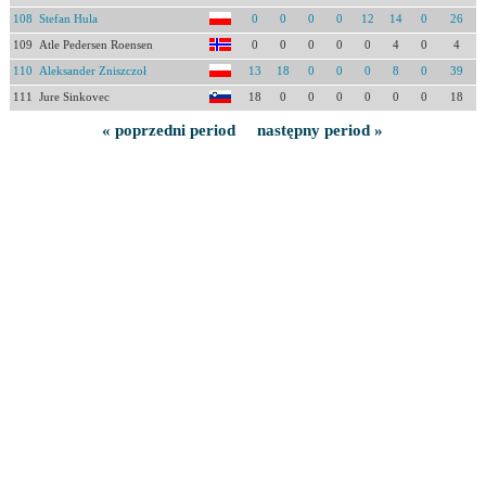
108
Stefan Hula
0
0
0
0
12
14
0
26
109
Atle Pedersen Roensen
0
0
0
0
0
4
0
4
110
Aleksander Zniszczoł
13
18
0
0
0
8
0
39
111
Jure Sinkovec
18
0
0
0
0
0
0
18
« poprzedni period
następny period »