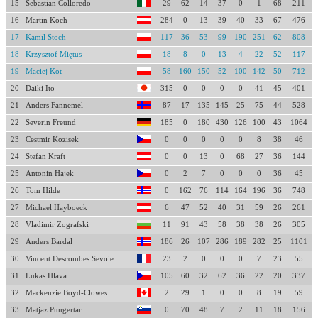
15
Sebastian Colloredo
29
62
14
37
0
1
68
211
16
Martin Koch
284
0
13
39
40
33
67
476
17
Kamil Stoch
117
36
53
99
190
251
62
808
18
Krzysztof Miętus
18
8
0
13
4
22
52
117
19
Maciej Kot
58
160
150
52
100
142
50
712
20
Daiki Ito
315
0
0
0
0
41
45
401
21
Anders Fannemel
87
17
135
145
25
75
44
528
22
Severin Freund
185
0
180
430
126
100
43
1064
23
Cestmir Kozisek
0
0
0
0
0
8
38
46
24
Stefan Kraft
0
0
13
0
68
27
36
144
25
Antonin Hajek
0
2
7
0
0
0
36
45
26
Tom Hilde
0
162
76
114
164
196
36
748
27
Michael Hayboeck
6
47
52
40
31
59
26
261
28
Vladimir Zografski
11
91
43
58
38
38
26
305
29
Anders Bardal
186
26
107
286
189
282
25
1101
30
Vincent Descombes Sevoie
23
2
0
0
0
7
23
55
31
Lukas Hlava
105
60
32
62
36
22
20
337
32
Mackenzie Boyd-Clowes
2
29
1
0
0
8
19
59
33
Matjaz Pungertar
0
70
48
7
2
11
18
156