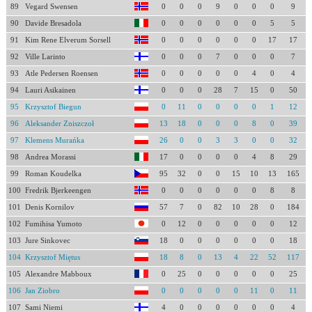
89
Vegard Swensen
0
0
0
9
0
0
0
9
90
Davide Bresadola
0
0
0
0
0
0
5
5
91
Kim Rene Elverum Sorsell
0
0
0
0
0
0
17
17
92
Ville Larinto
0
0
0
7
0
0
0
7
93
Atle Pedersen Roensen
0
0
0
0
0
4
0
4
94
Lauri Asikainen
0
0
0
28
7
15
0
50
95
Krzysztof Biegun
0
11
0
0
0
0
1
12
96
Aleksander Zniszczoł
13
18
0
0
0
8
0
39
97
Klemens Murańka
26
0
0
3
3
0
0
32
98
Andrea Morassi
17
0
0
0
0
4
8
29
99
Roman Koudelka
95
32
0
0
15
10
13
165
100
Fredrik Bjerkeengen
0
0
0
0
0
0
8
8
101
Denis Kornilov
57
7
0
82
10
28
0
184
102
Fumihisa Yumoto
0
12
0
0
0
0
0
12
103
Jure Sinkovec
18
0
0
0
0
0
0
18
104
Krzysztof Miętus
18
8
0
13
4
22
52
117
105
Alexandre Mabboux
0
25
0
0
0
0
0
25
106
Jan Ziobro
0
0
0
0
0
11
0
11
107
Sami Niemi
4
0
0
0
0
0
0
4