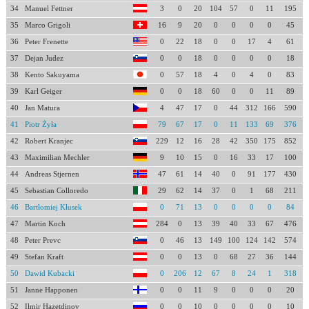
34
Manuel Fettner
3
0
20
104
57
0
11
195
35
Marco Grigoli
16
9
20
0
0
0
0
45
36
Peter Frenette
0
22
18
0
0
17
4
61
37
Dejan Judez
0
0
18
0
0
0
0
18
38
Kento Sakuyama
0
57
18
4
0
4
0
83
39
Karl Geiger
0
0
18
60
0
0
11
89
40
Jan Matura
4
47
17
0
44
312
166
590
41
Piotr Żyła
79
67
17
0
11
133
69
376
42
Robert Kranjec
229
12
16
28
42
350
175
852
43
Maximilian Mechler
9
10
15
0
16
33
17
100
44
Andreas Stjernen
47
61
14
40
0
91
177
430
45
Sebastian Colloredo
29
62
14
37
0
1
68
211
46
Bartłomiej Kłusek
0
71
13
0
0
0
0
84
47
Martin Koch
284
0
13
39
40
33
67
476
48
Peter Prevc
0
46
13
149
100
124
142
574
49
Stefan Kraft
0
0
13
0
68
27
36
144
50
Dawid Kubacki
0
206
12
67
8
24
1
318
51
Janne Happonen
0
0
11
9
0
0
0
20
52
Ilmir Hazetdinov
0
0
10
0
0
0
0
10