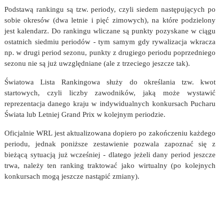
Podstawą rankingu są tzw. periody, czyli siedem następujących po
sobie okresów (dwa letnie i pięć zimowych), na które podzielony
jest kalendarz. Do rankingu wliczane są punkty pozyskane w ciągu
ostatnich siedmiu periodów - tym samym gdy rywalizacja wkracza
np. w drugi period sezonu, punkty z drugiego periodu poprzedniego
sezonu nie są już uwzględniane (ale z trzeciego jeszcze tak).
Światowa Lista Rankingowa służy do określania tzw. kwot
startowych, czyli liczby zawodników, jaką może wystawić
reprezentacja danego kraju w indywidualnych konkursach Pucharu
Świata lub Letniej Grand Prix w kolejnym periodzie.
Oficjalnie WRL jest aktualizowana dopiero po zakończeniu każdego
periodu, jednak poniższe zestawienie pozwala zapoznać się z
bieżącą sytuacją już wcześniej - dlatego jeżeli dany period jeszcze
trwa, należy ten ranking traktować jako wirtualny (po kolejnych
konkursach mogą jeszcze nastąpić zmiany).