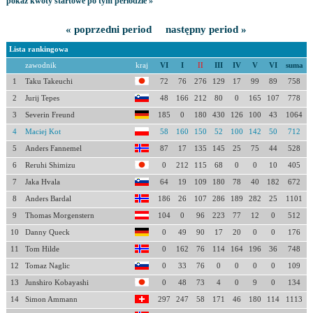
pokaż kwoty startowe po tym periodzie »
« poprzedni period
następny period »
Lista rankingowa
zawodnik
kraj
VI
I
II
III
IV
V
VI
suma
1
Taku Takeuchi
72
76
276
129
17
99
89
758
2
Jurij Tepes
48
166
212
80
0
165
107
778
3
Severin Freund
185
0
180
430
126
100
43
1064
4
Maciej Kot
58
160
150
52
100
142
50
712
5
Anders Fannemel
87
17
135
145
25
75
44
528
6
Reruhi Shimizu
0
212
115
68
0
0
10
405
7
Jaka Hvala
64
19
109
180
78
40
182
672
8
Anders Bardal
186
26
107
286
189
282
25
1101
9
Thomas Morgenstern
104
0
96
223
77
12
0
512
10
Danny Queck
0
49
90
17
20
0
0
176
11
Tom Hilde
0
162
76
114
164
196
36
748
12
Tomaz Naglic
0
33
76
0
0
0
0
109
13
Junshiro Kobayashi
0
48
73
4
0
9
0
134
14
Simon Ammann
297
247
58
171
46
180
114
1113