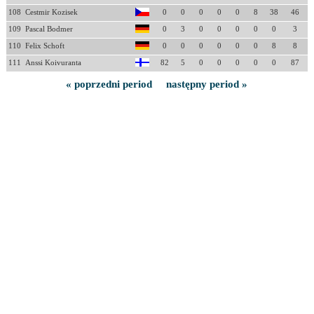
108
Cestmir Kozisek
0
0
0
0
0
8
38
46
109
Pascal Bodmer
0
3
0
0
0
0
0
3
110
Felix Schoft
0
0
0
0
0
0
8
8
111
Anssi Koivuranta
82
5
0
0
0
0
0
87
« poprzedni period
następny period »