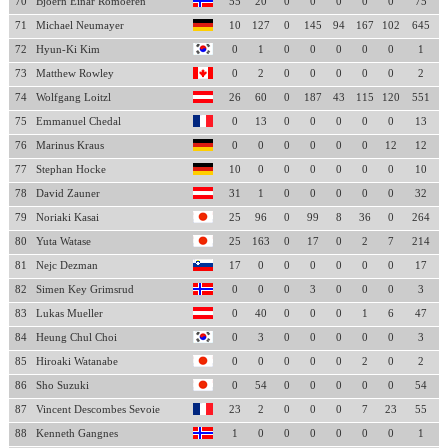
70
Bjoern Einar Romoeren
55
20
0
0
0
0
0
75
71
Michael Neumayer
10
127
0
145
94
167
102
645
72
Hyun-Ki Kim
0
1
0
0
0
0
0
1
73
Matthew Rowley
0
2
0
0
0
0
0
2
74
Wolfgang Loitzl
26
60
0
187
43
115
120
551
75
Emmanuel Chedal
0
13
0
0
0
0
0
13
76
Marinus Kraus
0
0
0
0
0
0
12
12
77
Stephan Hocke
10
0
0
0
0
0
0
10
78
David Zauner
31
1
0
0
0
0
0
32
79
Noriaki Kasai
25
96
0
99
8
36
0
264
80
Yuta Watase
25
163
0
17
0
2
7
214
81
Nejc Dezman
17
0
0
0
0
0
0
17
82
Simen Key Grimsrud
0
0
0
3
0
0
0
3
83
Lukas Mueller
0
40
0
0
0
1
6
47
84
Heung Chul Choi
0
3
0
0
0
0
0
3
85
Hiroaki Watanabe
0
0
0
0
0
2
0
2
86
Sho Suzuki
0
54
0
0
0
0
0
54
87
Vincent Descombes Sevoie
23
2
0
0
0
7
23
55
88
Kenneth Gangnes
1
0
0
0
0
0
0
1