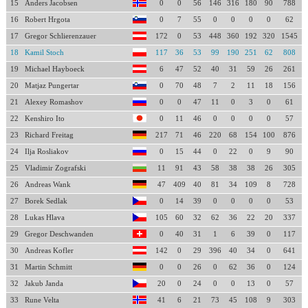
15
Anders Jacobsen
0
0
56
146
316
180
90
788
16
Robert Hrgota
0
7
55
0
0
0
0
62
17
Gregor Schlierenzauer
172
0
53
448
360
192
320
1545
18
Kamil Stoch
117
36
53
99
190
251
62
808
19
Michael Hayboeck
6
47
52
40
31
59
26
261
20
Matjaz Pungertar
0
70
48
7
2
11
18
156
21
Alexey Romashov
0
0
47
11
0
3
0
61
22
Kenshiro Ito
0
11
46
0
0
0
0
57
23
Richard Freitag
217
71
46
220
68
154
100
876
24
Ilja Rosliakov
0
15
44
0
22
0
9
90
25
Vladimir Zografski
11
91
43
58
38
38
26
305
26
Andreas Wank
47
409
40
81
34
109
8
728
27
Borek Sedlak
0
14
39
0
0
0
0
53
28
Lukas Hlava
105
60
32
62
36
22
20
337
29
Gregor Deschwanden
0
40
31
1
6
39
0
117
30
Andreas Kofler
142
0
29
396
40
34
0
641
31
Martin Schmitt
0
0
26
0
62
36
0
124
32
Jakub Janda
20
0
24
0
0
13
0
57
33
Rune Velta
41
6
21
73
45
108
9
303