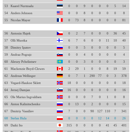
53
Kaarel Nurmsalu
0
0
9
0
0
0
5
14
54
Anders Johnson
0
0
8
0
0
0
0
8
55
Nicolas Mayer
0
73
8
0
0
0
0
81
56
Antonin Hajek
0
2
7
0
0
0
36
45
57
Olli Muotka
6
7
6
0
0
11
10
40
58
Dimitry Ipatov
0
0
5
0
0
0
0
5
59
Andraz Pograjc
0
0
4
0
0
0
0
4
60
Alexey Pchelintsev
0
0
3
0
0
0
0
3
61
Mackenzie Boyd-Clowes
2
29
1
0
0
8
19
59
62
Andreas Wellinger
0
7
1
290
77
0
3
378
63
Vegard-Haukoe Sklett
18
0
0
0
0
0
0
18
64
Jernej Damjan
16
0
0
0
0
0
0
16
65
Ole Marius Ingvaldsen
0
0
0
7
0
1
0
8
66
Anton Kalinitschenko
0
13
0
2
0
0
0
15
67
Dmitriy Vassiliev
7
0
0
90
127
110
7
341
68
Stefan Hula
0
0
0
0
12
14
0
26
69
Daiki Ito
315
0
0
0
0
41
45
401