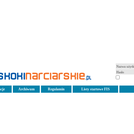
pamiętaj
cje
Archiwum
Regulamin
Listy startowe FIS