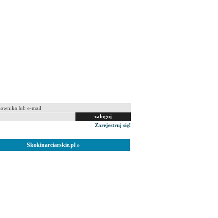
 na tym komputerze
Zarejestruj się!
Skokinarciarskie.pl »