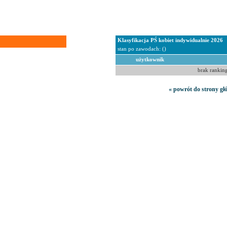
Klasyfikacja PŚ kobiet indywidualnie 2026
stan po zawodach: ()
użytkownik
brak rankin
« powrót do strony gł