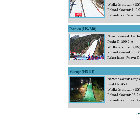
Wielkość skoczni (HS
Rekord skoczni: 142.
Rekordzista: Peter Pre
Planica (HS-240)
Nazwa skoczni: Letaln
Punkt K: 200.0 m
Wielkość skoczni (HS
Rekord skoczni: 252.
Rekordzista: Ryoyu K
Velenje (HS-94)
Nazwa skoczni: Grajsk
Punkt K: 85.0 m
Wielkość skoczni (HS
Rekord skoczni: 96.0
Rekordzista: Hiroki Y
« 