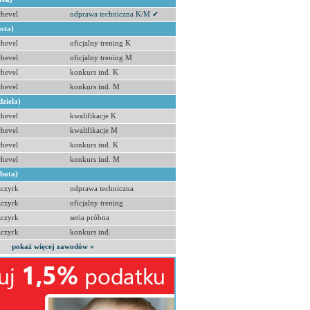
hevel
odprawa techniczna K/M ✔
bota)
hevel
oficjalny trening K
hevel
oficjalny trening M
hevel
konkurs ind. K
hevel
konkurs ind. M
dziela)
hevel
kwalifikacje K
hevel
kwalifikacje M
hevel
konkurs ind. K
hevel
konkurs ind. M
obota)
zczyrk
odprawa techniczna
zczyrk
oficjalny trening
zczyrk
seria próbna
zczyrk
konkurs ind.
pokaż więcej zawodów »