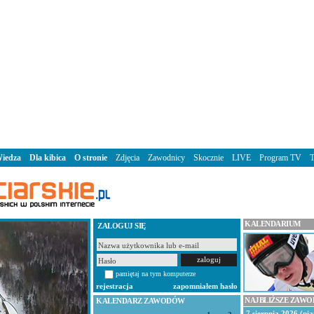
iedza
Dla kibica
O stronie
Zdjęcia
Zawodnicy
Skocznie
LIVE
Program TV
KALENDARIUM
ZALOGUJ SIĘ
pamiętaj na tym komputerze
rejestracja
zapomniałem hasło
NAJBLIŻSZE ZAW
KALENDARZ ZAWODÓW
7 sierpnia 2026 (pią