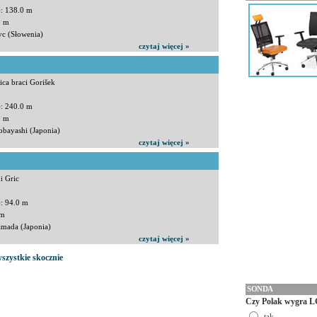
): 138.0 m
0 m
vc (Słowenia)
czytaj więcej »
ica braci Gorišek
): 240.0 m
0 m
obayashi (Japonia)
czytaj więcej »
i Gric
): 94.0 m
 m
amada (Japonia)
czytaj więcej »
wszystkie skocznie
SONDA
Czy Polak wygra L
tak