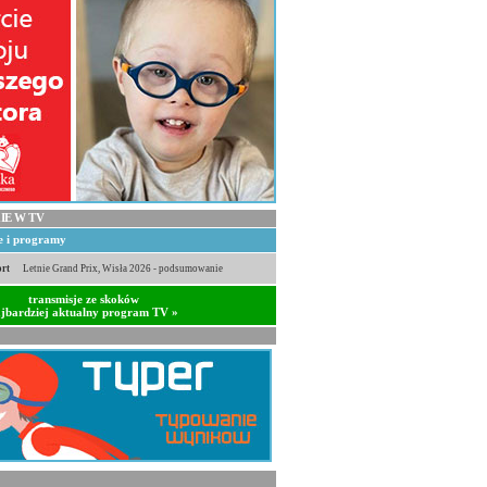
IE W TV
je i programy
rt
Letnie Grand Prix, Wisła 2026 - podsumowanie
transmisje ze skoków
jbardziej aktualny program TV »