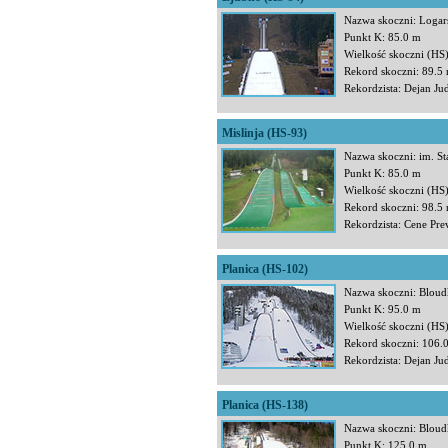
Nazwa skoczni: Logar
Punkt K: 85.0 m
Wielkość skoczni (HS
Rekord skoczni: 89.5
Rekordzista: Dejan Ju
Mislinja (HS-93)
Nazwa skoczni: im. S
Punkt K: 85.0 m
Wielkość skoczni (HS
Rekord skoczni: 98.5
Rekordzista: Cene Pre
Planica (HS-102)
Nazwa skoczni: Bloud
Punkt K: 95.0 m
Wielkość skoczni (HS
Rekord skoczni: 106.
Rekordzista: Dejan Ju
Planica (HS-138)
Nazwa skoczni: Bloud
Punkt K: 125.0 m