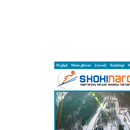
Wygląd
Menu główne
Zawody
Rankingi
W