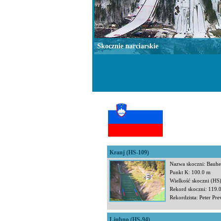
Skocznie narciarskie
Kranj (HS-109)
Nazwa skoczni: Bauh
Punkt K: 100.0 m
Wielkość skoczni (HS
Rekord skoczni: 119.
Rekordzista: Peter Pre
Ljubno (HS-94)