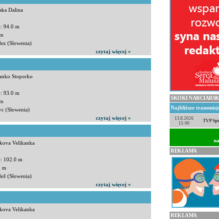
ska Dalina
): 94.0 m
 m
dez (Słowenia)
czytaj więcej »
tanko Stoporko
): 93.0 m
SKOKI NARCIARSK
 m
Najbliższe transmis
vc (Słowenia)
czytaj więcej »
13.8.2026
TVP Spo
15:00
na
kova Velikanka
REKLAMA
): 102.0 m
0 m
dež (Słowenia)
czytaj więcej »
kova Velikanka
REKLAMA