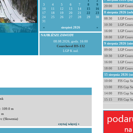
1
2
3
4
5
6
7
8
9
20:00
LGP Courc
10
11
12
13
14
15
16
8 sierpnia 2026 (so
17
18
19
20
21
22
23
24
25
26
27
28
29
30
08:30
LGP Courc
31
10:30
LGP Courc
«
sierpień 2026
»
16:00
LGP Courc
NAJBLIŻSZE ZAWODY
18:00
LGP Courc
08.08.2026, godz. 16:00
9 sierpnia 2026 (nie
Courchevel HS-132
09:00
LGP Courc
LGP K ind.
10:30
LGP Courc
16:00
LGP Courc
18:00
LGP Courc
15 sierpnia 2026 (s
10:00
FIS Cup S
13:00
FIS Cup S
14:00
FIS Cup S
enk
15:15
FIS Cup S
): 109.0 m
0 m
vc (Słowenia)
czytaj więcej »