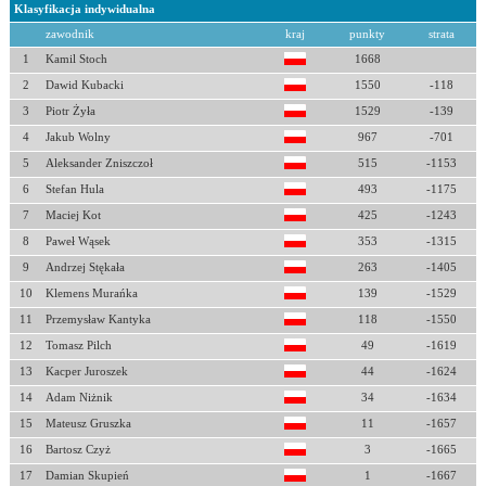
Klasyfikacja indywidualna
zawodnik
kraj
punkty
strata
1
Kamil Stoch
1668
2
Dawid Kubacki
1550
-118
3
Piotr Żyła
1529
-139
4
Jakub Wolny
967
-701
5
Aleksander Zniszczoł
515
-1153
6
Stefan Hula
493
-1175
7
Maciej Kot
425
-1243
8
Paweł Wąsek
353
-1315
9
Andrzej Stękała
263
-1405
10
Klemens Murańka
139
-1529
11
Przemysław Kantyka
118
-1550
12
Tomasz Pilch
49
-1619
13
Kacper Juroszek
44
-1624
14
Adam Niżnik
34
-1634
15
Mateusz Gruszka
11
-1657
16
Bartosz Czyż
3
-1665
17
Damian Skupień
1
-1667