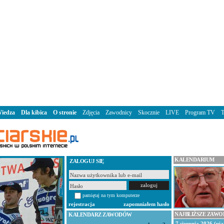
iedza
Dla kibica
O stronie
Zdjęcia
Zawodnicy
Skocznie
LIVE
Program TV
KALENDARIUM
ZALOGUJ SIĘ
pamiętaj na tym komputerze
rejestracja
zapomniałem hasło
NAJBLIŻSZE ZAW
KALENDARZ ZAWODÓW
7 sierpnia 2026 (pią