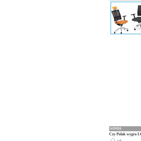
SONDA
Czy Polak wygra L
tak