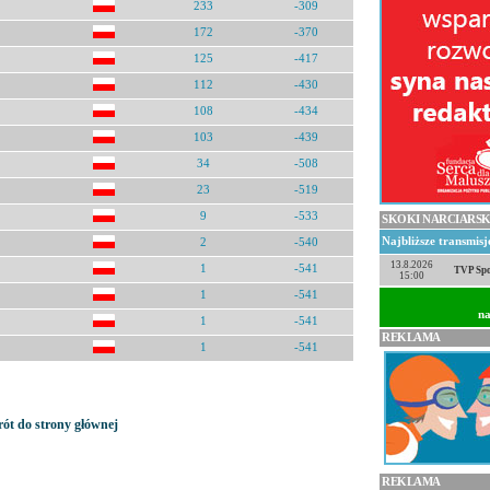
233
-309
172
-370
125
-417
112
-430
108
-434
103
-439
34
-508
23
-519
9
-533
SKOKI NARCIARSK
Najbliższe transmis
2
-540
13.8.2026
1
-541
TVP Spo
15:00
1
-541
na
1
-541
REKLAMA
1
-541
ót do strony głównej
REKLAMA