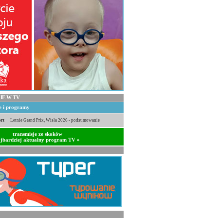
IE W TV
je i programy
rt
Letnie Grand Prix, Wisła 2026 - podsumowanie
transmisje ze skoków
jbardziej aktualny program TV »