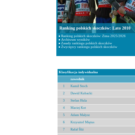
Ranking polskich skoczków: Lato 2010
Ranking polskich skoczków: Zima 2025/2026
Archiwum wyników
Zasady rankingu polskich skoczków
Zwycięzcy rankingu polskich skoczków
Klasyfikacja indywidualna
zawodnik
1
Kamil Stoch
2
Dawid Kubacki
3
Stefan Hula
4
Maciej Kot
5
Adam Małysz
6
Krzysztof Miętus
7
Rafał Śliż