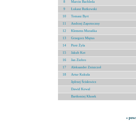
8
Marcin Bachleda
9
Łukasz Rutkowski
10
Tomasz Byrt
11
Andrzej Zapotoczny
12
Klemens Murańka
13
Grzegorz Miętus
14
Piotr Żyła
15
Jakub Kot
16
Jan Ziobro
17
Aleksander Zniszczoł
18
Artur Kukuła
Jędrzej Ścisłowicz
Dawid Kowal
Bartłomiej Kłusek
« powr