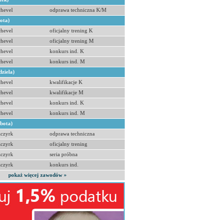
hevel
odprawa techniczna K/M
bota)
hevel
oficjalny trening K
hevel
oficjalny trening M
hevel
konkurs ind. K
hevel
konkurs ind. M
dziela)
hevel
kwalifikacje K
hevel
kwalifikacje M
hevel
konkurs ind. K
hevel
konkurs ind. M
obota)
zczyrk
odprawa techniczna
zczyrk
oficjalny trening
zczyrk
seria próbna
zczyrk
konkurs ind.
pokaż więcej zawodów »