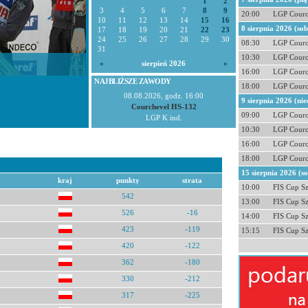
1
2
3
4
5
6
7
8
9
20:00
LGP Courc
10
11
12
13
14
15
16
8 sierpnia 2026 (so
17
18
19
20
21
22
23
24
25
26
27
28
29
30
08:30
LGP Courc
31
10:30
LGP Courc
«
sierpień 2026
»
16:00
LGP Courc
NAJBLIŻSZE ZAWODY
18:00
LGP Courc
08.08.2026, godz. 16:00
9 sierpnia 2026 (nie
Courchevel HS-132
09:00
LGP Courc
LGP K ind.
10:30
LGP Courc
16:00
LGP Courc
18:00
LGP Courc
15 sierpnia 2026 (s
kraj
punkty
strata
10:00
FIS Cup S
542
13:00
FIS Cup S
526
-16
14:00
FIS Cup S
423
-119
15:15
FIS Cup S
420
-122
362
-180
330
-212
317
-225