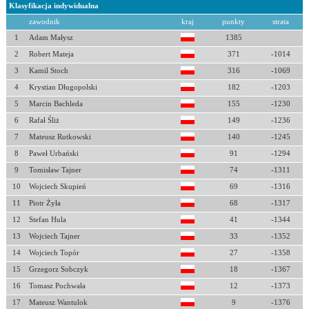
Klasyfikacja indywidualna
zawodnik
kraj
punkty
strata
1
Adam Małysz
1385
2
Robert Mateja
371
-1014
3
Kamil Stoch
316
-1069
4
Krystian Długopolski
182
-1203
5
Marcin Bachleda
155
-1230
6
Rafał Śliż
149
-1236
7
Mateusz Rutkowski
140
-1245
8
Paweł Urbański
91
-1294
9
Tomisław Tajner
74
-1311
10
Wojciech Skupień
69
-1316
11
Piotr Żyła
68
-1317
12
Stefan Hula
41
-1344
13
Wojciech Tajner
33
-1352
14
Wojciech Topór
27
-1358
15
Grzegorz Sobczyk
18
-1367
16
Tomasz Pochwała
12
-1373
17
Mateusz Wantulok
9
-1376