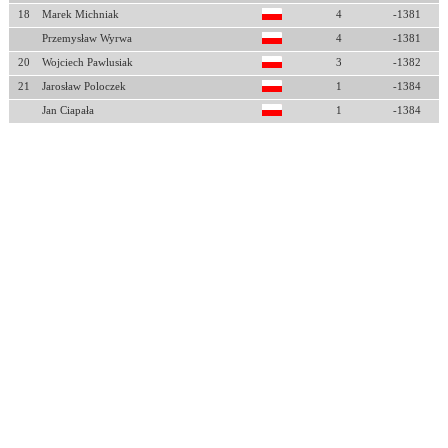
18
Marek Michniak
4
-1381
Przemysław Wyrwa
4
-1381
20
Wojciech Pawlusiak
3
-1382
21
Jarosław Poloczek
1
-1384
Jan Ciapała
1
-1384