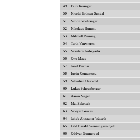
49
Felix Resinger
50
Nicolai Eriksen Sundal
51
Simon Voehringer
52
Nikolaus Humml
53
Mitchell Penning
54
Tarik Vanwieren
55
Sakutaro Kobayashi
56
Otto Maus
57
Josef Buchar
58
Iustin Comanescu
59
Sebastian Oestvold
60
Lukas Schoenberger
61
Aaron Siegel
62
Mai Zakelsek
63
Sawyer Graves
64
Jakob Alvsaaker Walseth
65
Odd Harald Svenningsen-Fjeld
66
Oddvar Gunneroed