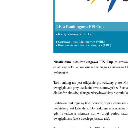
Lista Rankingowa FIS Cup
Kwoty startowe w FIS Cup
Światowa Lista Rankingowa (WRL)
Kontynentalna Lista Rankingowa (CRL)
Nieoficjalna lista rankingowa FIS Cup
to zestaw
ostatniego roku w konkursach letniego i zimowego F
kolejnego).
Taki ranking nie jest oficjalnie prowadzony przez M
uwzględniane przy ustalaniu kwot startowych w Puchar
dla fanów skoków, dlatego zdecydowaliśmy się publiko
Podstawą rankingu są tzw. periody, czyli siedem nas
podzielony jest kalendarz. Do rankingu wliczane są
gdy rywalizacja wkracza np. w drugi period sezo
uwzględniane (ale z trzeciego jeszcze tak).