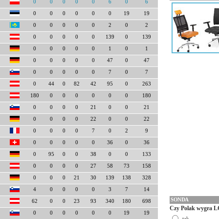
0
0
0
0
0
6
0
6
0
0
0
0
0
0
19
19
0
0
0
0
0
2
0
2
0
0
0
0
0
139
0
139
0
0
0
0
0
1
0
1
0
0
0
0
0
47
0
47
0
0
0
0
0
7
0
7
0
44
0
82
42
95
0
263
180
0
0
0
0
0
0
180
0
0
0
0
21
0
0
21
0
0
0
0
22
0
0
22
0
0
0
0
7
0
2
9
0
0
0
0
0
36
0
36
0
95
0
0
38
0
0
133
0
0
0
0
27
58
73
158
0
0
0
21
30
139
138
328
4
0
0
0
0
3
7
14
SONDA
62
0
0
23
93
340
180
698
Czy Polak wygra L
0
0
0
0
0
0
19
19
tak