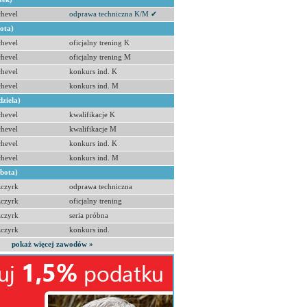
hevel
odprawa techniczna K/M ✔
bota)
hevel
oficjalny trening K
hevel
oficjalny trening M
hevel
konkurs ind. K
hevel
konkurs ind. M
dziela)
hevel
kwalifikacje K
hevel
kwalifikacje M
hevel
konkurs ind. K
hevel
konkurs ind. M
obota)
zczyrk
odprawa techniczna
zczyrk
oficjalny trening
zczyrk
seria próbna
zczyrk
konkurs ind.
pokaż więcej zawodów »