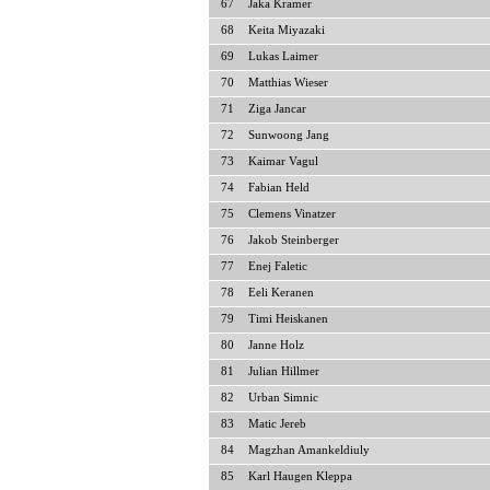
67
Jaka Kramer
68
Keita Miyazaki
69
Lukas Laimer
70
Matthias Wieser
71
Ziga Jancar
72
Sunwoong Jang
73
Kaimar Vagul
74
Fabian Held
75
Clemens Vinatzer
76
Jakob Steinberger
77
Enej Faletic
78
Eeli Keranen
79
Timi Heiskanen
80
Janne Holz
81
Julian Hillmer
82
Urban Simnic
83
Matic Jereb
84
Magzhan Amankeldiuly
85
Karl Haugen Kleppa