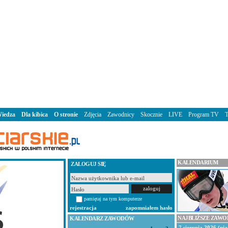
iedza
Dla kibica
O stronie
Zdjęcia
Zawodnicy
Skocznie
LIVE
Program TV
KALENDARIUM
ZALOGUJ SIĘ
pamiętaj na tym komputerze
rejestracja
zapomniałem hasło
NAJBLIŻSZE ZAW
KALENDARZ ZAWODÓW
7 sierpnia 2026 (pią