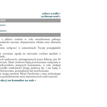
zobacz wyniki »
archiwum sond »
WANE
szawa
rszawa
a z plików cookies w celu umożliwienia pełnego
onalności serwisu, dopasowania reklam oraz zbierania
yk.
żesz wyłączyć w ustawieniach Twojej przeglądarki
isu wyrażasz zgodę na używanie cookies zgodnie z
arki.
ch osobowych, udostępnionych przez Klienta, jest 10
czyk. Dane osobowe będą przetwarzane wyłącznie w
użytkowników piszących komentarze, w celu obsługi
ysyłki wiadomości drogą mailową itp. i nie będą w
chiwizowane, gromadzone lub przetwarzane.
y mogą zawierać Piksel Facebooka i inne technologie
za pośrednictwem stron internetowych osób trzecich.
ukryj ten komunikat na stałe »