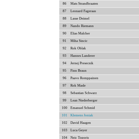
86
Mats Strandbraaten
87
Leonard Fageraas
88
Lasse Deimel
89
Nando Riemann
90
Elias Malcher
91
Miha Sincic
92
Rok Oblak
93
Hannes Landerer
94
Jernej Presecnik
95
Finn Braun
96
Paavo Romppainen
97
Rok Masle
98
Sebastian Schwarz
99
Lean Niederberger
100
Emanuel Schmid
101
Klemens Joniak
102
David Haagen
103
Luca Geyer
104
Nejc Toporis