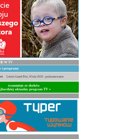
IE W TV
je i programy
rt
Letnie Grand Prix, Wisła 2026 - podsumowanie
transmisje ze skoków
jbardziej aktualny program TV »