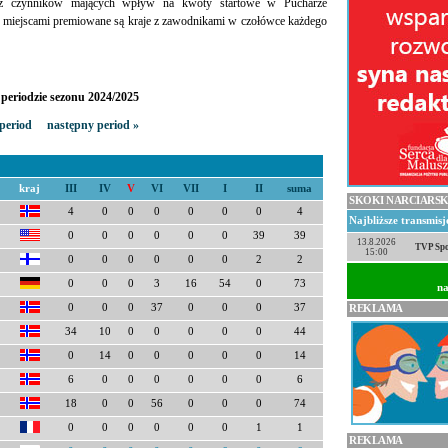
 z czynników mających wpływ na kwoty startowe w Pucharze
 miejscami premiowane są kraje z zawodnikami w czołówce każdego
periodzie sezonu 2024/2025
period
następny period »
kraj
III
IV
V
VI
VII
I
II
suma
SKOKI NARCIARSK
4
0
0
0
0
0
0
4
Najbliższe transmis
0
0
0
0
0
0
39
39
13.8.2026
TVP Spo
15:00
0
0
0
0
0
0
2
2
0
0
0
3
16
54
0
73
na
0
0
0
37
0
0
0
37
REKLAMA
34
10
0
0
0
0
0
44
0
14
0
0
0
0
0
14
6
0
0
0
0
0
0
6
18
0
0
56
0
0
0
74
0
0
0
0
0
0
1
1
REKLAMA