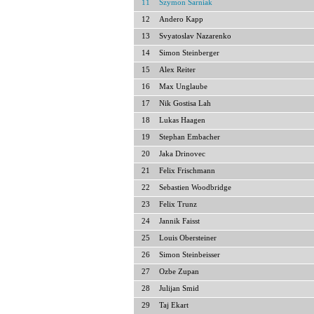
11
Szymon Sarniak
12
Andero Kapp
13
Svyatoslav Nazarenko
14
Simon Steinberger
15
Alex Reiter
16
Max Unglaube
17
Nik Gostisa Lah
18
Lukas Haagen
19
Stephan Embacher
20
Jaka Drinovec
21
Felix Frischmann
22
Sebastien Woodbridge
23
Felix Trunz
24
Jannik Faisst
25
Louis Obersteiner
26
Simon Steinbeisser
27
Ozbe Zupan
28
Julijan Smid
29
Taj Ekart