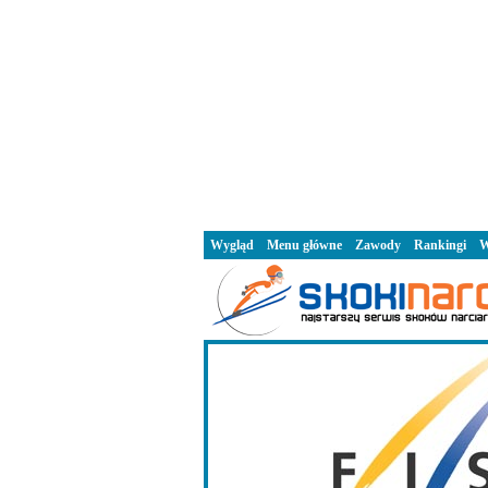
Wygląd
Menu główne
Zawody
Rankingi
W