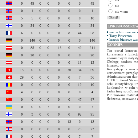
0
49
0
0
0
0
0
49
nie
0
1
0
0
0
0
0
1
nie wiem
5
5
0
0
0
0
0
10
0
34
0
0
0
0
0
34
LINKI SPONSORO
meble biurowe war
6
0
0
0
0
8
44
58
Torty Piaseczno
krzesła biurowe wa
0
140
0
0
0
0
0
140
COOKIES
0
85
0
0
116
0
40
241
Ten portal korzyst
korzystania z funkcj
0
28
0
0
0
0
0
28
anonimowych statyst
Obsługę cookies mo
0
0
0
0
0
0
13
13
internetowej.
Korzystając z serw
15
0
0
0
0
20
34
69
ustawieniami przegląd
Administratorem dany
29
0
0
0
0
0
7
36
OFFICE Paweł Stawow
celu identyfikacji 
0
0
0
0
0
0
10
10
konkursów, w celu w
żaden inny sposób ar
4
0
0
0
0
0
0
4
Publikowane materiał
śledzenia, stosowane 
0
0
0
0
0
0
47
47
0
0
0
7
0
0
0
7
0
3
0
0
0
0
92
95
0
0
0
0
0
13
0
13
0
0
0
0
0
0
73
73
0
0
0
0
0
0
7
7