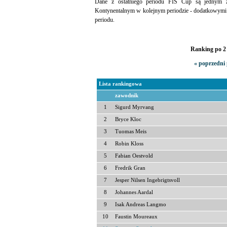
Dane z ostatniego periodu FIS Cup są jednym
Kontynentalnym w kolejnym periodzie - dodatkowymi
periodu.
Ranking po 2 
« poprzedni 
Lista rankingowa
zawodnik
1
Sigurd Myrvang
2
Bryce Kloc
3
Tuomas Meis
4
Robin Kloss
5
Fabian Oestvold
6
Fredrik Gran
7
Jesper Nilsen Ingebrigtsvoll
8
Johannes Aardal
9
Isak Andreas Langmo
10
Faustin Moureaux