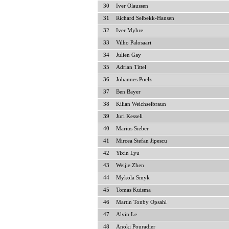
30
Iver Olaussen
31
Richard Selbekk-Hansen
32
Iver Myhre
33
Vilho Palosaari
34
Julien Gay
35
Adrian Tittel
36
Johannes Poelz
37
Ben Bayer
38
Kilian Weichselbraun
39
Juri Kesseli
40
Marius Sieber
41
Mircea Stefan Jipescu
42
Yixin Lyu
43
Weijie Zhen
44
Mykola Smyk
45
Tomas Kuisma
46
Martin Tonby Opsahl
47
Alvin Le
48
Anoki Pouradier