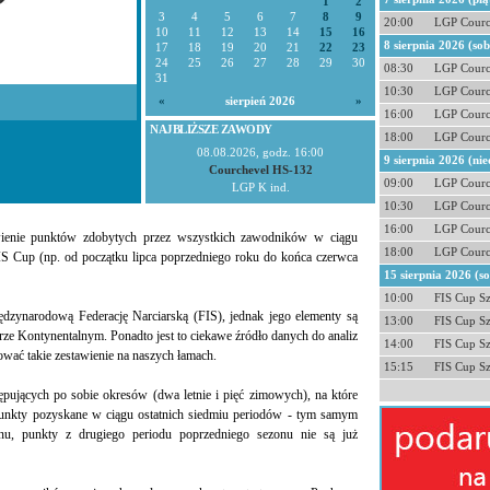
1
2
3
4
5
6
7
8
9
20:00
LGP Courc
10
11
12
13
14
15
16
8 sierpnia 2026 (so
17
18
19
20
21
22
23
24
25
26
27
28
29
30
08:30
LGP Courc
31
10:30
LGP Courc
«
sierpień 2026
»
16:00
LGP Courc
NAJBLIŻSZE ZAWODY
18:00
LGP Courc
08.08.2026, godz. 16:00
9 sierpnia 2026 (nie
Courchevel HS-132
09:00
LGP Courc
LGP K ind.
10:30
LGP Courc
16:00
LGP Courc
ienie punktów zdobytych przez wszystkich zawodników w ciągu
18:00
LGP Courc
IS Cup (np. od początku lipca poprzedniego roku do końca czerwca
15 sierpnia 2026 (s
10:00
FIS Cup S
iędzynarodową Federację Narciarską (FIS), jednak jego elementy są
13:00
FIS Cup S
ze Kontynentalnym. Ponadto jest to ciekawe źródło danych do analiz
14:00
FIS Cup S
wać takie zestawienie na naszych łamach.
15:15
FIS Cup S
tępujących po sobie okresów (dwa letnie i pięć zimowych), na które
 punkty pozyskane w ciągu ostatnich siedmiu periodów - tym samym
nu, punkty z drugiego periodu poprzedniego sezonu nie są już