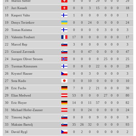
16
Marius Sieber
0
0
0
29
0
0
0
29
17
Juri Kesseli
0
0
3
15
0
0
0
18
18
Kasperi Valto
1
0
0
0
0
0
0
1
19
Denys Tsvietkov
0
0
24
0
0
0
0
24
20
Tomas Kuisma
0
0
0
0
3
0
0
3
21
Valentin Foubert
17
0
0
0
0
0
0
17
22
Marcel Rep
3
0
0
0
0
0
0
3
23
Gorazd Zavrsnik
0
0
47
0
0
0
0
47
24
Joergen Oliver Stroem
0
0
0
0
25
0
0
25
25
Tuomas Kinnunen
0
0
0
22
6
0
0
28
26
Krystof Hauser
0
0
3
0
0
0
0
3
27
Sota Kudo
0
0
10
0
0
0
0
10
28
Eric Fuchs
7
0
2
21
0
0
0
30
29
Elias Medwed
53
0
0
0
27
0
0
80
30
Eric Hoyer
14
0
11
57
0
0
0
82
31
Michael Hofer-Zauner
0
0
24
0
0
0
0
24
32
Timotej Jeglic
0
0
0
9
0
0
0
9
33
Maksim Bartolj
35
26
32
0
0
0
0
93
34
David Rygl
0
2
0
0
0
0
0
2