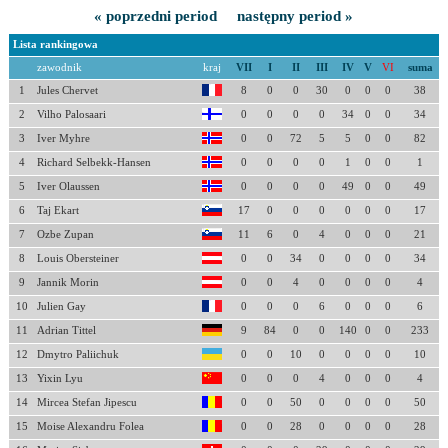
« poprzedni period
następny period »
Lista rankingowa
zawodnik
kraj
VII
I
II
III
IV
V
VI
suma
1
Jules Chervet
8
0
0
30
0
0
0
38
2
Vilho Palosaari
0
0
0
0
34
0
0
34
3
Iver Myhre
0
0
72
5
5
0
0
82
4
Richard Selbekk-Hansen
0
0
0
0
1
0
0
1
5
Iver Olaussen
0
0
0
0
49
0
0
49
6
Taj Ekart
17
0
0
0
0
0
0
17
7
Ozbe Zupan
11
6
0
4
0
0
0
21
8
Louis Obersteiner
0
0
34
0
0
0
0
34
9
Jannik Morin
0
0
4
0
0
0
0
4
10
Julien Gay
0
0
0
6
0
0
0
6
11
Adrian Tittel
9
84
0
0
140
0
0
233
12
Dmytro Paliichuk
0
0
10
0
0
0
0
10
13
Yixin Lyu
0
0
0
4
0
0
0
4
14
Mircea Stefan Jipescu
0
0
50
0
0
0
0
50
15
Moise Alexandru Folea
0
0
28
0
0
0
0
28