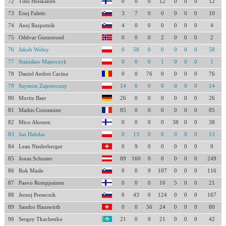
72
Timi Heiskanen
0
0
0
12
0
0
0
12
73
Enej Faletic
3
7
0
0
0
0
0
10
74
Anej Razpotnik
4
0
0
0
0
0
0
4
75
Oddvar Gunneroed
0
0
0
2
0
0
0
2
76
Jakub Wolny
0
58
0
0
0
0
0
58
77
Stanisław Majerczyk
0
0
0
1
0
0
0
1
78
Daniel Andrei Cacina
0
0
76
0
0
0
0
76
79
Szymon Zapotoczny
14
0
0
0
0
0
0
14
80
Moritz Baer
26
0
0
0
0
0
0
26
81
Mathis Contamine
85
0
0
0
0
0
0
85
82
Mico Ahonen
0
0
0
0
38
0
0
38
83
Jan Habdas
0
13
0
0
0
0
0
13
84
Lean Niederberger
0
9
0
0
0
0
0
9
85
Jonas Schuster
89
160
0
0
0
0
0
249
86
Rok Masle
0
0
9
107
0
0
0
116
87
Paavo Romppainen
0
0
0
16
5
0
0
21
88
Jernej Presecnik
0
43
0
124
0
0
0
167
89
Sandro Hauswirth
0
0
56
24
0
0
0
80
90
Sergey Tkachenko
21
0
0
21
0
0
0
42