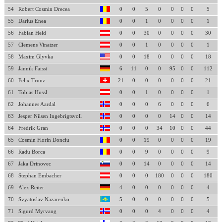
54
Robert Cosmin Drecea
0
0
5
0
0
0
0
5
55
Darius Enea
0
0
1
0
0
0
0
1
56
Fabian Held
0
0
30
0
0
0
0
30
57
Clemens Vinatzer
0
0
1
0
0
0
0
1
58
Maxim Glyvka
0
0
18
0
0
0
0
18
59
Jannik Faisst
6
11
0
0
95
0
0
112
60
Felix Trunz
21
0
0
0
0
0
0
21
61
Tobias Hussl
0
0
1
0
0
0
0
1
62
Johannes Aardal
0
0
0
6
0
0
0
6
63
Jesper Nilsen Ingebrigtsvoll
0
0
0
0
14
0
0
14
64
Fredrik Gran
0
0
0
34
10
0
0
44
65
Cosmin Florin Donciu
0
0
19
0
0
0
0
19
66
Radu Borca
0
0
9
0
0
0
0
9
67
Jaka Drinovec
0
0
14
0
0
0
0
14
68
Stephan Embacher
0
0
0
180
0
0
0
180
69
Alex Reiter
4
0
0
0
0
0
0
4
70
Svyatoslav Nazarenko
5
0
0
0
0
0
0
5
71
Sigurd Myrvang
0
0
0
4
0
0
0
4