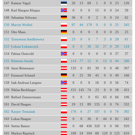
147
Kaimar Vagul
20
13
69
1
0
0
23
126
148
Karl Haugen Kleppa
0
0
0
15
0
0
24
39
149
Sebastian Schwarz
36
0
0
2
0
0
24
62
150
Marcin Wróbel
97
44
179
0
0
0
25
345
151
Otto Maus
0
0
0
0
0
0
25
25
152
Tymoteusz Amilkiewicz
23
0
0
7
3
0
28
61
153
Łukasz Łukaszczyk
0
0
36
32
27
0
29
124
154
Fabian Oestvold
0
0
0
0
0
0
37
37
155
Klemens Joniak
114
77
12
0
13
0
44
260
156
Janni Reisenauer
135
0
85
39
0
0
48
307
157
Emanuel Schmid
8
25
39
45
0
0
49
166
158
Isak Andreas Langmo
0
0
0
18
0
0
56
74
159
Niklas Bachlinger
151
145
74
23
0
0
58
451
160
Raffael Zimmermann
0
0
0
65
65
0
66
196
161
David Haagen
19
13
89
135
0
0
76
332
162
Kacper Tomasiak
176
6
27
107
0
0
76
392
163
Lukas Haagen
0
0
36
0
44
0
82
162
164
Stefan Rainer
0
68
436
320
0
0
96
920
165
Markus Rupitsch
169
24
104
68
120
0
125
610