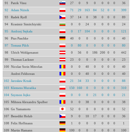
91
Patrik Vitez
27
0
9
0
0
0
0
36
92
Adam Niżnik
71
29
163
84
52
0
0
399
93
Radek Rydl
37
14
0
38
0
0
0
89
94
Krasimir Simitchiyiski
0
0
24
0
0
0
0
24
95
Andrzej Stękała
0
17
104
0
0
0
0
121
96
Pius Paschke
40
0
0
0
0
0
0
40
97
Tomasz Pilch
0
80
0
0
0
0
0
80
98
Ulrich Wohlgenannt
0
56
0
186
200
0
0
442
99
Thomas Lackner
23
0
0
0
0
0
0
23
100
Nicolae Sorin Mitrofan
0
0
40
0
0
0
0
40
Andrei Feldorean
0
0
40
0
0
0
0
40
102
Jarosław Krzak
21
34
33
0
0
0
0
88
103
Klemens Murańka
150
160
0
0
0
0
0
310
104
Szymon Jojko
0
0
0
21
0
0
0
21
105
Mihnea Alexandru Spulber
0
0
38
0
0
0
0
38
106
Go Yamamoto
52
0
0
0
0
0
0
52
107
Benedikt Holub
9
0
10
17
0
0
0
36
108
Felix Hoffmann
1
0
0
0
0
0
0
1
109
Martin Hamann
100
0
0
0
0
0
0
100