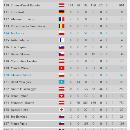
110
Timon-Pascal Kahofer
191
20
160
170
120
0
0
661
111
Luca Roth
8
0
0
0
0
0
0
8
112
Alessandro Batby
2
0
0
5
0
0
0
7
113
Robert Stefan Sandulescu
0
0
10
0
0
0
0
10
114
Jan Galica
0
0
58
0
0
0
0
58
115
Arttu Pohjola
0
0
0
0
4
0
0
4
116
Erik Kapias
0
0
29
0
0
0
0
29
117
Daniel Skarka
0
0
0
19
17
0
0
36
118
Maximilian Lienher
178
0
0
0
0
0
0
178
119
Yanick Wasser
0
0
14
61
0
0
0
75
120
Klemens Staszel
0
0
50
0
0
0
0
50
121
Danil Vassilyev
0
43
0
0
0
0
0
43
122
Andre Fussenegger
38
0
127
58
36
0
0
259
123
Remo Imhof
0
0
130
0
0
0
0
130
124
Francisco Moerth
0
79
500
180
0
0
0
759
125
Ryusei Ikeda
0
0
27
0
0
0
0
27
126
Jan Bombek
12
0
9
0
0
0
0
21
127
Matija Vidic
0
0
108
0
0
0
0
108