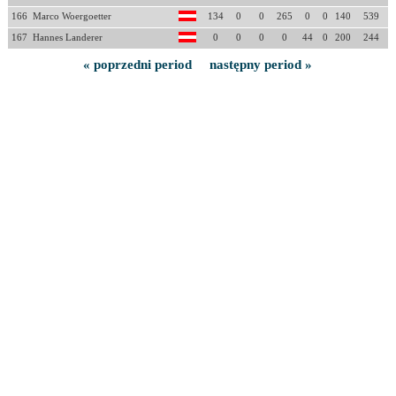
166
Marco Woergoetter
134
0
0
265
0
0
140
539
167
Hannes Landerer
0
0
0
0
44
0
200
244
« poprzedni period
następny period »