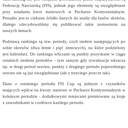
Federację Narciarską (FIS), jednak jego elementy są uwzględniane
przy ustalaniu kwot startowych w Pucharze Kontynentalnym.
Ponadto jest to ciekawe źródło danych do analiz dla fanów skoków,
dlatego zdecydowaliśmy się publikować takie zestawienie na
naszych łamach.
Podstawą rankingu są tzw. periody, czyli siedem następujących po
sobie okresów (dwa letnie i pięć zimowych), na które podzielony
jest kalendarz. Do rankingu wliczane są punkty pozyskane w ciągu
ostatnich siedmiu periodów - tym samym gdy rywalizacja wkracza
np. w drugi period sezonu, punkty z drugiego periodu poprzedniego
sezonu nie są już uwzględniane (ale z trzeciego jeszcze tak).
Dane z ostatniego periodu FIS Cup są jednym z czynników
mających wpływ na kwoty startowe w Pucharze Kontynentalnym w
kolejnym periodzie - dodatkowymi miejscami premiowane są kraje
z zawodnikami w czołówce każdego periodu.