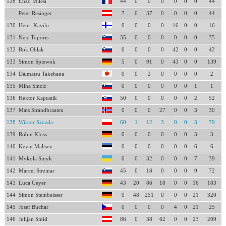
128
Enzo Milesi
44
0
0
0
0
0
0
44
Peter Resinger
7
0
37
0
0
0
0
44
130
Henri Kavilo
0
0
0
0
16
0
0
16
131
Nejc Toporis
35
0
0
0
0
0
0
35
132
Rok Oblak
0
0
0
0
42
0
0
42
133
Simon Spiewok
5
0
91
0
43
0
0
139
134
Daimatsu Takehana
0
0
2
0
0
0
0
2
135
Miha Sincic
0
0
0
0
0
0
1
1
136
Hektor Kapustik
50
0
0
0
0
0
2
52
137
Mats Strandbraaten
0
0
0
27
0
0
3
30
138
Wiktor Szozda
60
1
12
3
0
0
3
79
139
Robin Kloss
0
0
0
0
0
0
3
3
140
Kevin Maltsev
0
0
0
0
0
0
6
6
141
Mykola Smyk
0
0
32
0
0
0
7
39
142
Marcel Strzinar
45
0
18
0
0
0
9
72
143
Luca Geyer
43
20
86
18
0
0
16
183
144
Simon Steinbeisser
0
48
251
0
0
0
21
320
145
Josef Buchar
0
0
0
0
4
0
21
25
146
Julijan Smid
86
0
38
62
0
0
23
209