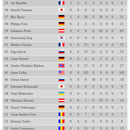
35
Ari Repellin
3
0
0
3
0
0
0
6
36
Kanchi Yamane
0
0
9
0
0
0
0
9
37
Ben Bayer
3
0
20
0
28
0
0
51
38
Philipp Fries
6
2
3
0
0
0
0
11
39
Johannes Poelz
0
0
0
0
85
0
0
85
40
Sunwoong Jang
0
0
0
9
0
0
0
9
41
Matheo Vernier
0
0
37
0
0
0
0
37
42
Ziga Jancar
0
0
33
22
0
0
0
55
43
Lasse Deimel
0
0
0
0
2
0
0
2
44
Sander Modalen Bakken
0
0
27
0
0
0
0
27
45
Jason Colby
0
0
105
0
0
0
0
105
46
Urban Simnic
0
0
0
18
0
0
0
18
47
Sakutaro Kobayashi
0
0
8
0
0
0
0
8
48
Vasyl Bukhonko
0
0
9
0
0
0
0
9
49
Nikolaus Humml
0
0
1
0
33
0
0
34
50
Simon Voehringer
0
0
5
0
0
0
0
5
51
Cezar Andrei Cretu
0
0
7
0
0
0
0
7
52
Damian Tudor
0
0
8
0
0
0
0
8
53
Iustin Comanescu
0
0
13
0
0
0
0
13