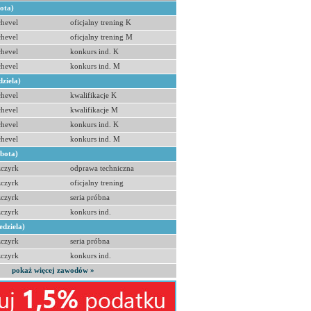
bota)
hevel
oficjalny trening K
hevel
oficjalny trening M
hevel
konkurs ind. K
hevel
konkurs ind. M
dziela)
hevel
kwalifikacje K
hevel
kwalifikacje M
hevel
konkurs ind. K
hevel
konkurs ind. M
obota)
zczyrk
odprawa techniczna
zczyrk
oficjalny trening
zczyrk
seria próbna
zczyrk
konkurs ind.
edziela)
zczyrk
seria próbna
zczyrk
konkurs ind.
pokaż więcej zawodów »