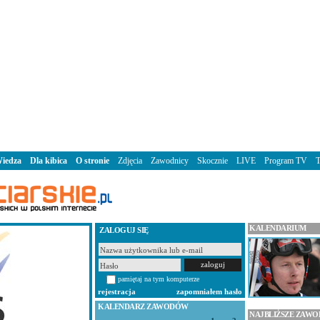
iedza
Dla kibica
O stronie
Zdjęcia
Zawodnicy
Skocznie
LIVE
Program TV
KALENDARIUM
ZALOGUJ SIĘ
pamiętaj na tym komputerze
rejestracja
zapomniałem hasło
KALENDARZ ZAWODÓW
NAJBLIŻSZE ZAW