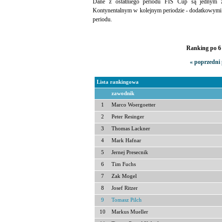
Dane z ostatniego periodu FIS Cup są jednym
Kontynentalnym w kolejnym periodzie - dodatkowymi
periodu.
Ranking po 6 
« poprzedni 
Lista rankingowa
zawodnik
1
Marco Woergoetter
2
Peter Resinger
3
Thomas Lackner
4
Mark Hafnar
5
Jernej Presecnik
6
Tim Fuchs
7
Zak Mogel
8
Josef Ritzer
9
Tomasz Pilch
10
Markus Mueller