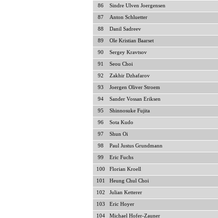
86
Sindre Ulven Joergensen
87
Anton Schluetter
88
Danil Sadreev
89
Ole Kristian Baarset
90
Sergey Kravtsov
91
Seou Choi
92
Zakhir Dzhafarov
93
Joergen Oliver Stroem
94
Sander Vossan Eriksen
95
Shinnosuke Fujita
96
Sota Kudo
97
Shun Oi
98
Paul Justus Grundmann
99
Eric Fuchs
100
Florian Kroell
101
Heung Chul Choi
102
Julian Ketterer
103
Eric Hoyer
104
Michael Hofer-Zauner