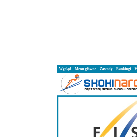
Wygląd
Menu główne
Zawody
Rankingi
W