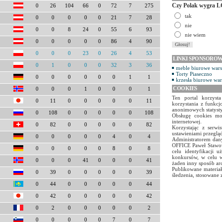
Czy Polak wygra L
0
26
104
66
0
72
7
275
tak
0
0
0
0
0
21
7
28
nie
0
0
8
24
0
55
6
93
nie wiem
0
0
0
0
0
86
4
90
0
0
0
23
0
26
4
53
LINKI SPONSORO
0
1
0
0
0
32
3
36
meble biurowe war
Torty Piaseczno
0
0
0
0
0
0
1
1
krzesła biurowe wa
COOKIES
0
0
0
1
0
0
0
1
Ten portal korzyst
0
11
0
0
0
0
0
11
korzystania z funkcj
anonimowych statyst
0
108
0
0
0
0
0
108
Obsługę cookies mo
internetowej.
0
82
0
0
0
0
0
82
Korzystając z serw
ustawieniami przegląd
0
0
0
0
0
4
0
4
Administratorem dany
OFFICE Paweł Stawow
0
0
0
0
0
8
0
8
celu identyfikacji 
konkursów, w celu w
0
0
0
41
0
0
0
41
żaden inny sposób ar
Publikowane materiał
0
39
0
0
0
0
0
39
śledzenia, stosowane 
0
44
0
0
0
0
0
44
0
42
0
0
0
0
0
42
0
2
0
0
0
0
0
2
0
0
0
0
0
7
0
7