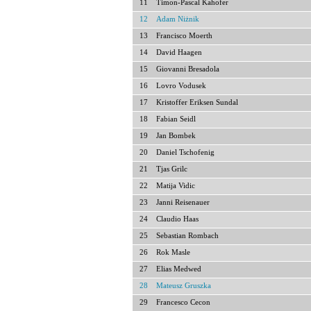
11
Timon-Pascal Kahofer
12
Adam Niżnik
13
Francisco Moerth
14
David Haagen
15
Giovanni Bresadola
16
Lovro Vodusek
17
Kristoffer Eriksen Sundal
18
Fabian Seidl
19
Jan Bombek
20
Daniel Tschofenig
21
Tjas Grilc
22
Matija Vidic
23
Janni Reisenauer
24
Claudio Haas
25
Sebastian Rombach
26
Rok Masle
27
Elias Medwed
28
Mateusz Gruszka
29
Francesco Cecon