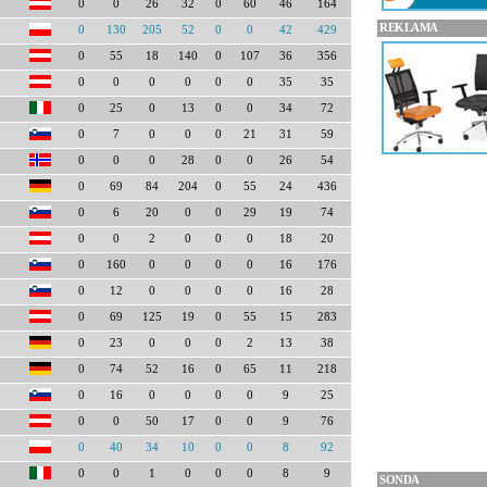
0
0
26
32
0
60
46
164
REKLAMA
0
130
205
52
0
0
42
429
0
55
18
140
0
107
36
356
0
0
0
0
0
0
35
35
0
25
0
13
0
0
34
72
0
7
0
0
0
21
31
59
0
0
0
28
0
0
26
54
0
69
84
204
0
55
24
436
0
6
20
0
0
29
19
74
0
0
2
0
0
0
18
20
0
160
0
0
0
0
16
176
0
12
0
0
0
0
16
28
0
69
125
19
0
55
15
283
0
23
0
0
0
2
13
38
0
74
52
16
0
65
11
218
0
16
0
0
0
0
9
25
0
0
50
17
0
0
9
76
0
40
34
10
0
0
8
92
0
0
1
0
0
0
8
9
SONDA