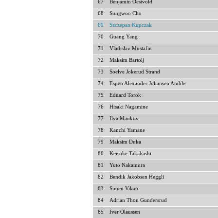
67
Benjamin Oestvold
68
Sungwoo Cho
69
Szczepan Kupczak
70
Guang Yang
71
Vladislav Mustafin
72
Maksim Bartolj
73
Soelve Jokerud Strand
74
Espen Alexander Johansen Amble
75
Eduard Torok
76
Hisaki Nagamine
77
Ilya Mankov
78
Kanchi Yamane
79
Maksim Duka
80
Keisuke Takahashi
81
Yuto Nakamura
82
Bendik Jakobsen Heggli
83
Simen Vikan
84
Adrian Thon Gundersrud
85
Iver Olaussen