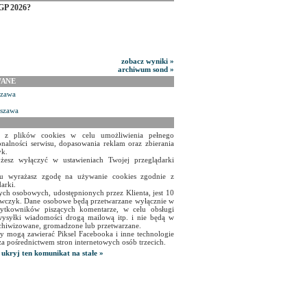
GP 2026?
zobacz wyniki »
archiwum sond »
WANE
szawa
rszawa
a z plików cookies w celu umożliwienia pełnego
onalności serwisu, dopasowania reklam oraz zbierania
yk.
żesz wyłączyć w ustawieniach Twojej przeglądarki
isu wyrażasz zgodę na używanie cookies zgodnie z
arki.
ch osobowych, udostępnionych przez Klienta, jest 10
czyk. Dane osobowe będą przetwarzane wyłącznie w
użytkowników piszących komentarze, w celu obsługi
ysyłki wiadomości drogą mailową itp. i nie będą w
chiwizowane, gromadzone lub przetwarzane.
y mogą zawierać Piksel Facebooka i inne technologie
za pośrednictwem stron internetowych osób trzecich.
ukryj ten komunikat na stałe »