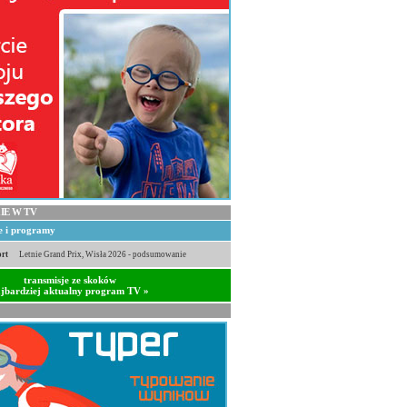
IE W TV
je i programy
rt
Letnie Grand Prix, Wisła 2026 - podsumowanie
transmisje ze skoków
jbardziej aktualny program TV »