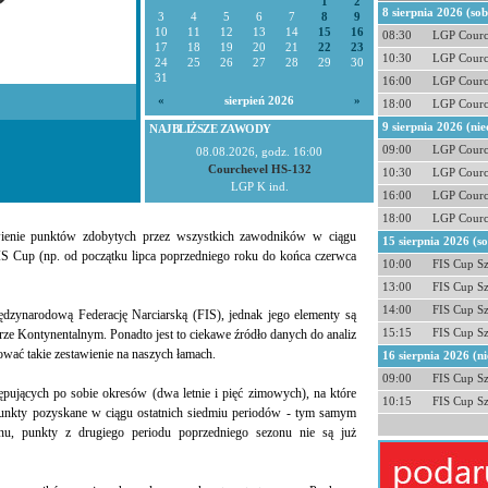
1
2
8 sierpnia 2026 (so
3
4
5
6
7
8
9
10
11
12
13
14
15
16
08:30
LGP Courc
17
18
19
20
21
22
23
10:30
LGP Courc
24
25
26
27
28
29
30
31
16:00
LGP Courc
«
sierpień 2026
»
18:00
LGP Courc
9 sierpnia 2026 (nie
NAJBLIŻSZE ZAWODY
09:00
LGP Courc
08.08.2026, godz. 16:00
Courchevel HS-132
10:30
LGP Courc
LGP K ind.
16:00
LGP Courc
18:00
LGP Courc
ienie punktów zdobytych przez wszystkich zawodników w ciągu
15 sierpnia 2026 (s
IS Cup (np. od początku lipca poprzedniego roku do końca czerwca
10:00
FIS Cup S
13:00
FIS Cup S
14:00
FIS Cup S
iędzynarodową Federację Narciarską (FIS), jednak jego elementy są
15:15
FIS Cup S
ze Kontynentalnym. Ponadto jest to ciekawe źródło danych do analiz
wać takie zestawienie na naszych łamach.
16 sierpnia 2026 (ni
09:00
FIS Cup S
tępujących po sobie okresów (dwa letnie i pięć zimowych), na które
10:15
FIS Cup S
 punkty pozyskane w ciągu ostatnich siedmiu periodów - tym samym
nu, punkty z drugiego periodu poprzedniego sezonu nie są już