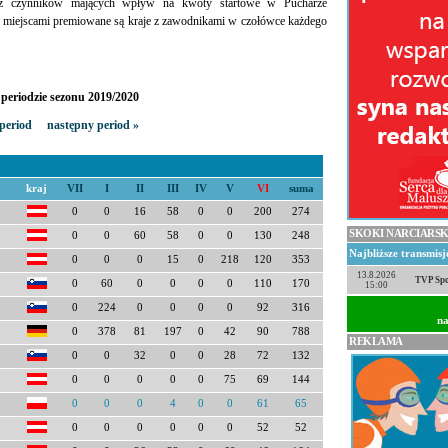
 z czynników mających wpływ na kwoty startowe w Pucharze
 miejscami premiowane są kraje z zawodnikami w czołówce każdego
periodzie sezonu 2019/2020
period
następny period »
kraj
VII
I
II
III
IV
V
VI
suma
0
0
16
58
0
0
200
274
SKOKI NARCIARSK
0
0
60
58
0
0
130
248
Najbliższe transmis
0
0
0
15
0
218
120
353
13.8.2026
TVP Spo
0
60
0
0
0
0
110
170
15:00
0
224
0
0
0
0
92
316
na
0
378
81
197
0
42
90
788
REKLAMA
0
0
32
0
0
28
72
132
0
0
0
0
0
75
69
144
0
0
0
4
0
0
61
65
0
0
0
0
0
0
52
52