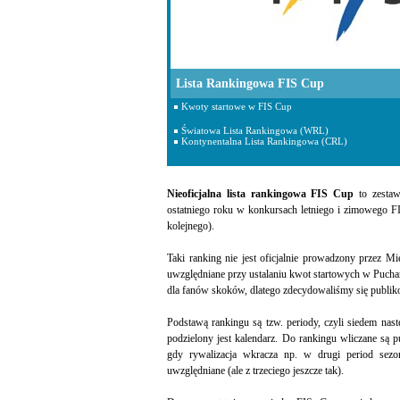
Lista Rankingowa FIS Cup
Kwoty startowe w FIS Cup
Światowa Lista Rankingowa (WRL)
Kontynentalna Lista Rankingowa (CRL)
Nieoficjalna lista rankingowa FIS Cup
to zestaw
ostatniego roku w konkursach letniego i zimowego F
kolejnego).
Taki ranking nie jest oficjalnie prowadzony przez M
uwzględniane przy ustalaniu kwot startowych w Puchar
dla fanów skoków, dlatego zdecydowaliśmy się publiko
Podstawą rankingu są tzw. periody, czyli siedem nas
podzielony jest kalendarz. Do rankingu wliczane są
gdy rywalizacja wkracza np. w drugi period sezo
uwzględniane (ale z trzeciego jeszcze tak).