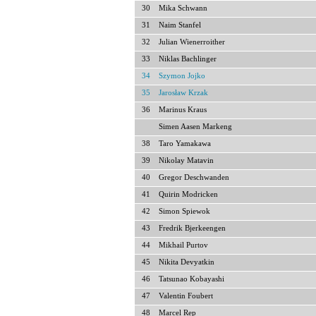
30
Mika Schwann
31
Naim Stanfel
32
Julian Wienerroither
33
Niklas Bachlinger
34
Szymon Jojko
35
Jarosław Krzak
36
Marinus Kraus
Simen Aasen Markeng
38
Taro Yamakawa
39
Nikolay Matavin
40
Gregor Deschwanden
41
Quirin Modricken
42
Simon Spiewok
43
Fredrik Bjerkeengen
44
Mikhail Purtov
45
Nikita Devyatkin
46
Tatsunao Kobayashi
47
Valentin Foubert
48
Marcel Rep