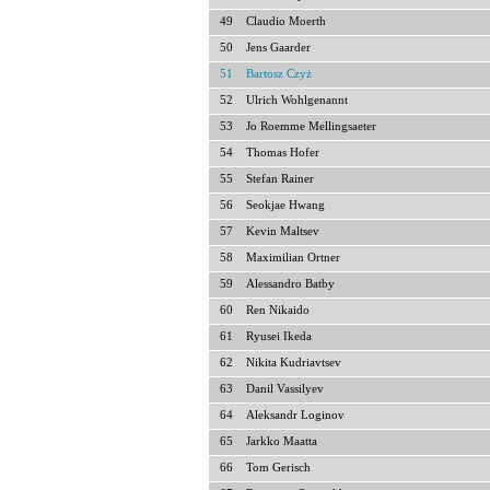
49
Claudio Moerth
50
Jens Gaarder
51
Bartosz Czyż
52
Ulrich Wohlgenannt
53
Jo Roemme Mellingsaeter
54
Thomas Hofer
55
Stefan Rainer
56
Seokjae Hwang
57
Kevin Maltsev
58
Maximilian Ortner
59
Alessandro Batby
60
Ren Nikaido
61
Ryusei Ikeda
62
Nikita Kudriavtsev
63
Danil Vassilyev
64
Aleksandr Loginov
65
Jarkko Maatta
66
Tom Gerisch