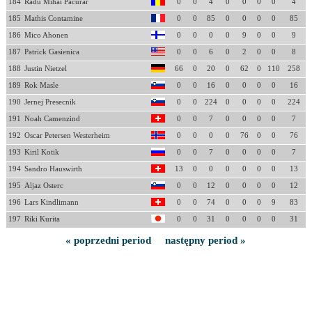
184
Radu Mihai Pacurar
0
0
4
0
0
0
0
4
185
Mathis Contamine
0
0
85
0
0
0
0
85
186
Mico Ahonen
0
0
0
0
9
0
0
9
187
Patrick Gasienica
0
0
6
0
2
0
0
8
188
Justin Nietzel
66
0
20
0
62
0
110
258
189
Rok Masle
0
0
16
0
0
0
0
16
190
Jernej Presecnik
0
0
224
0
0
0
0
224
191
Noah Camenzind
0
0
7
0
0
0
0
7
192
Oscar Petersen Westerheim
0
0
0
0
76
0
0
76
193
Kiril Kotik
0
0
7
0
0
0
0
7
194
Sandro Hauswirth
13
0
0
0
0
0
0
13
195
Aljaz Osterc
0
0
12
0
0
0
0
12
196
Lars Kindlimann
0
0
74
0
0
0
9
83
197
Riki Kurita
0
0
31
0
0
0
0
31
« poprzedni period
następny period »