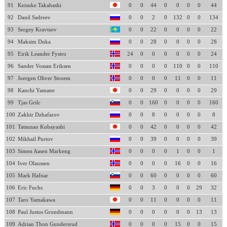
91
Keisuke Takahashi
0
0
44
0
0
0
0
44
92
Danil Sadreev
0
0
2
0
132
0
0
134
93
Sergey Kravtsov
0
0
22
0
0
0
0
22
94
Maksim Duka
0
0
28
0
0
0
0
28
95
Eirik Leander Fystro
24
0
0
0
0
0
0
24
96
Sander Vossan Eriksen
0
0
0
0
110
0
0
110
97
Joergen Oliver Stroem
0
0
0
0
11
0
0
11
98
Kanchi Yamane
0
0
29
0
0
0
0
29
99
Tjas Grilc
0
0
160
0
0
0
0
160
100
Zakhir Dzhafarov
0
0
8
0
0
0
0
8
101
Tatsunao Kobayashi
0
0
42
0
0
0
0
42
102
Mikhail Purtov
0
0
39
0
0
0
0
39
103
Simen Aasen Markeng
0
0
0
0
1
0
0
1
104
Iver Olaussen
0
0
0
0
16
0
0
16
105
Mark Hafnar
0
0
60
0
0
0
0
60
106
Eric Fuchs
0
0
3
0
0
0
29
32
107
Taro Yamakawa
0
0
11
0
0
0
0
11
108
Paul Justus Grundmann
0
0
0
0
0
0
13
13
109
Adrian Thon Gundersrud
0
0
0
0
15
0
0
15