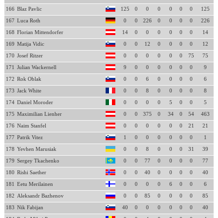
166
Blaz Pavlic
125
0
0
0
0
0
0
125
167
Luca Roth
0
0
226
0
0
0
0
226
168
Florian Mittendorfer
14
0
0
0
0
0
0
14
169
Matija Vidic
0
0
12
0
0
0
0
12
170
Josef Ritzer
0
0
0
0
0
0
75
75
171
Julian Wackernell
9
0
0
0
0
0
0
9
172
Rok Oblak
0
0
6
0
0
0
0
6
173
Jack White
0
0
8
0
0
0
0
8
174
Daniel Moroder
0
0
0
0
5
0
0
5
175
Maximilian Lienher
0
0
375
0
34
0
54
463
176
Naim Stanfel
0
0
0
0
0
0
21
21
177
Patrik Vitez
1
0
0
0
0
0
0
1
178
Yevhen Marusiak
0
0
8
0
0
0
31
39
179
Sergey Tkachenko
0
0
77
0
0
0
0
77
180
Rishi Saether
0
0
40
0
0
0
0
40
181
Eetu Merilainen
0
0
0
0
6
0
0
6
182
Aleksandr Bazhenov
0
0
85
0
0
0
0
85
183
Nik Fabijan
40
0
0
0
0
0
0
40