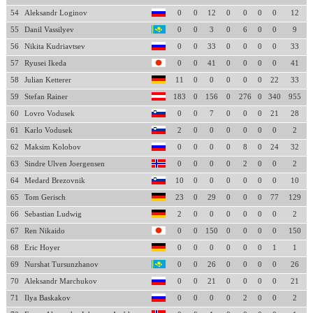
54
Aleksandr Loginov
0
0
12
0
0
0
0
12
55
Danil Vassilyev
0
0
3
0
6
0
0
9
56
Nikita Kudriavtsev
0
0
33
0
0
0
0
33
57
Ryusei Ikeda
0
0
41
0
0
0
0
41
58
Julian Ketterer
11
0
0
0
0
0
22
33
59
Stefan Rainer
183
0
156
0
276
0
340
955
60
Lovro Vodusek
0
0
7
0
0
0
21
28
61
Karlo Vodusek
2
0
0
0
0
0
0
2
62
Maksim Kolobov
0
0
0
0
8
0
24
32
63
Sindre Ulven Joergensen
0
0
0
0
2
0
0
2
64
Medard Brezovnik
10
0
0
0
0
0
0
10
65
Tom Gerisch
23
0
29
0
0
0
77
129
66
Sebastian Ludwig
2
0
0
0
0
0
0
2
67
Ren Nikaido
0
0
150
0
0
0
0
150
68
Eric Hoyer
0
0
0
0
0
0
1
1
69
Nurshat Tursunzhanov
0
0
26
0
0
0
0
26
70
Aleksandr Marchukov
0
0
21
0
0
0
0
21
71
Ilya Baskakov
0
0
0
0
2
0
0
2