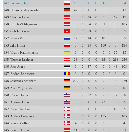
147
Tomasz Pilch
50
0
0
0
4
0
0
54
148
Dominik Maylaender
47
0
0
0
0
0
0
47
149
Thomas Hofer
0
0
26
0
0
0
17
43
150
Ulrich Wohlgenannt
0
0
74
0
31
0
0
105
151
Gabriel Karlen
0
0
63
0
0
0
0
63
152
Ernest Prislic
39
0
10
0
18
0
0
67
153
Jaka Hvala
0
0
14
0
180
0
0
194
154
Vitaliy Kalinichenko
0
0
0
0
0
0
25
25
155
Thomas Lackner
23
0
0
0
15
0
218
256
156
Artti Aigro
0
0
57
0
0
0
46
103
157
Andrei Feldorean
0
0
9
0
0
0
0
9
158
Johannes Schubert
220
0
0
0
0
0
0
220
159
Axel Maylaender
45
0
0
0
0
0
0
45
160
Decker Dean
0
0
52
0
0
0
17
69
161
Andrew Urlaub
0
0
0
0
23
0
76
99
162
Espen Jacobsen
0
0
0
0
0
0
69
69
163
Anders Ladehaug
0
0
0
0
105
0
0
105
164
Jonas Bratlien
4
0
0
0
0
0
0
4
165
David Haagen
51
0
0
0
0
0
0
51