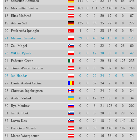
16
Sebastian Rombach
141
0
74
52
16
0
65
348
17
Maximilian Steiner
161
0
181
52
140
0
232
766
18
Elias Medwed
0
0
0
50
17
0
0
67
19
Adrian Sell
135
0
35
35
72
0
0
277
20
Fatih Arda Ipcioglu
4
0
0
35
15
0
0
54
21
Mateusz Gruszka
39
0
40
34
10
0
0
123
22
Zak Mogel
0
0
0
32
0
0
28
60
23
Wiktor Pękala
0
0
12
30
0
0
0
42
24
Federico Cecon
0
0
0
29
81
0
125
235
25
Timon-Pascal Kahofer
0
0
0
26
32
0
60
118
26
Jan Habdas
0
0
22
24
0
0
3
49
27
Daniel Andrei Cacina
0
0
57
24
2
0
0
83
28
Christian Ingebrigtsen
0
0
0
24
0
0
0
24
29
Andrii Vaskul
0
0
12
22
0
0
0
34
30
Ilya Mankov
0
0
8
21
173
0
0
202
31
Jan Bombek
0
0
6
20
0
0
29
55
32
Lovro Kos
0
0
24
18
0
0
140
182
33
Francisco Moerth
18
0
55
18
140
0
107
338
34
Marco Woergoetter
0
0
0
16
58
0
0
74