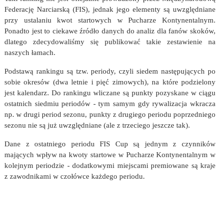
Federację Narciarską (FIS), jednak jego elementy są uwzględniane
przy ustalaniu kwot startowych w Pucharze Kontynentalnym.
Ponadto jest to ciekawe źródło danych do analiz dla fanów skoków,
dlatego zdecydowaliśmy się publikować takie zestawienie na
naszych łamach.
Podstawą rankingu są tzw. periody, czyli siedem następujących po
sobie okresów (dwa letnie i pięć zimowych), na które podzielony
jest kalendarz. Do rankingu wliczane są punkty pozyskane w ciągu
ostatnich siedmiu periodów - tym samym gdy rywalizacja wkracza
np. w drugi period sezonu, punkty z drugiego periodu poprzedniego
sezonu nie są już uwzględniane (ale z trzeciego jeszcze tak).
Dane z ostatniego periodu FIS Cup są jednym z czynników
mających wpływ na kwoty startowe w Pucharze Kontynentalnym w
kolejnym periodzie - dodatkowymi miejscami premiowane są kraje
z zawodnikami w czołówce każdego periodu.