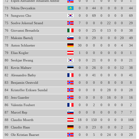
72
Espen Alexander Johansen Amble
0
0
1
0
0
0
0
1
73
Nikita Devyatkin
0
0
44
0
0
0
0
44
74
Sungwoo Cho
0
0
69
0
0
0
0
69
75
Soelve Jokerud Strand
7
0
0
0
22
0
0
29
76
Giovanni Bresadola
0
0
25
0
13
0
0
38
77
Maksim Bartolj
0
0
29
0
0
0
20
49
78
Anton Schluetter
30
0
0
0
0
0
4
34
79
Elias Kogler
1
0
0
0
0
0
0
1
80
Seokjae Hwang
0
0
21
0
0
0
0
21
81
Kevin Maltsev
0
0
26
0
0
0
12
38
82
Alessandro Batby
0
0
41
0
0
0
0
41
83
Benjamin Oestvold
0
0
0
0
8
0
0
8
84
Kristoffer Eriksen Sundal
0
0
0
0
28
0
0
28
85
Jens Gaarder
0
0
0
0
16
0
0
16
86
Valentin Foubert
0
0
2
0
0
0
0
2
87
Marcel Rep
0
0
0
0
0
0
7
7
88
Claudio Moerth
18
0
150
0
0
0
0
168
89
Claudio Haas
0
0
23
0
0
0
2
25
90
Ole Kristian Baarset
0
0
5
0
24
0
0
29