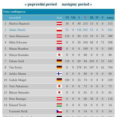
« poprzedni period
następny period »
Lista rankingowa
zawodnik
kraj
VI
VII
I
II
III
IV
V
suma
1
Markus Rupitsch
38
0
49
215
13
0
0
315
2
Adam Niżnik
55
0
130
205
52
0
0
442
3
Janni Reisenauer
120
0
69
125
19
0
55
388
4
Mika Schwann
0
0
26
104
66
0
72
268
5
Matias Braathen
0
0
0
100
0
0
0
100
6
Shinya Komaba
0
0
0
86
0
0
0
86
7
Fabian Seidl
130
0
69
84
204
0
55
542
8
Tim Fuchs
6
0
378
81
197
0
42
704
9
Jarkko Maatta
0
0
0
80
0
0
0
80
10
Cedrik Weigel
100
0
55
74
0
0
0
229
11
Yuto Nakamura
0
0
0
72
0
0
0
72
12
Rikuta Watanabe
0
0
0
61
0
0
0
61
13
Peter Resinger
0
0
0
60
58
0
0
118
14
Eduard Torok
0
0
0
54
0
0
0
54
Frantisek Holik
0
0
0
54
0
0
0
54