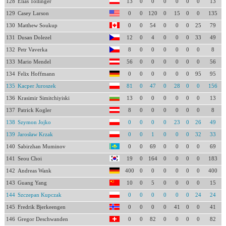
128
Elias Tollinger
13
0
0
0
0
0
0
13
129
Casey Larson
0
0
120
0
15
0
0
135
130
Matthew Soukup
0
0
54
0
0
0
25
79
131
Dusan Dolezel
12
0
4
0
0
0
33
49
132
Petr Vaverka
8
0
0
0
0
0
0
8
133
Mario Mendel
56
0
0
0
0
0
0
56
134
Felix Hoffmann
0
0
0
0
0
0
95
95
135
Kacper Juroszek
81
0
47
0
28
0
0
156
136
Krasimir Simitchiyiski
13
0
0
0
0
0
0
13
137
Patrick Kogler
8
0
0
0
0
0
0
8
138
Szymon Jojko
0
0
0
0
23
0
26
49
139
Jarosław Krzak
0
0
1
0
0
0
32
33
140
Sabirzhan Muminov
0
0
69
0
0
0
0
69
141
Seou Choi
19
0
164
0
0
0
0
183
142
Andreas Wank
400
0
0
0
0
0
0
400
143
Guang Yang
10
0
5
0
0
0
0
15
144
Szczepan Kupczak
0
0
0
0
0
0
24
24
145
Fredrik Bjerkeengen
0
0
0
0
41
0
0
41
146
Gregor Deschwanden
0
0
82
0
0
0
0
82