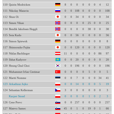
110
Quirin Modricken
8
0
0
0
0
0
4
12
111
Nikolay Matavin
0
0
108
0
0
0
0
108
112
Shun Oi
0
0
34
0
0
0
0
34
113
Simen Vikan
0
0
0
0
25
0
0
25
114
Bendik Jakobsen Heggli
0
0
0
0
38
0
0
38
115
Sota Kudo
0
0
56
0
0
0
0
56
116
Simon Spiewok
0
0
0
0
0
0
8
8
117
Shinnosuke Fujita
0
0
120
0
0
0
0
120
118
Niklas Bachlinger
11
0
0
0
0
0
86
97
119
Ilshat Kadyrov
0
0
20
0
0
0
0
20
120
Heung Chul Choi
0
0
196
0
0
0
0
196
121
Muhammet Irfan Cintimar
0
0
0
0
5
0
0
5
122
Martti Nomme
0
0
7
0
0
0
34
41
123
Arkadiusz Jojko
0
0
14
0
0
0
5
19
124
Sebastian Kellerman
3
0
0
0
0
0
0
3
Kacper Stosel
0
0
0
0
1
0
2
3
126
Cene Prevc
0
0
257
0
0
0
0
257
127
Matevz Samec
45
0
1
0
19
0
1
66