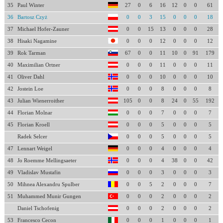
35
Paul Winter
27
0
6
16
12
0
0
61
36
Bartosz Czyż
0
0
3
15
0
0
0
18
37
Michael Hofer-Zauner
0
0
15
13
0
0
0
28
38
Hisaki Nagamine
0
0
0
12
0
0
0
12
39
Rok Tarman
67
0
0
11
10
0
91
179
40
Maximilian Ortner
0
0
0
11
0
0
0
11
41
Oliver Dahl
0
0
0
10
0
0
0
10
42
Jostein Loe
0
0
0
8
0
0
0
8
43
Julian Wienerroither
105
0
0
8
24
0
55
192
44
Florian Molnar
0
0
0
7
0
0
0
7
45
Florian Kroell
0
0
0
5
0
0
0
5
Radek Selcer
0
0
0
5
0
0
0
5
47
Lennart Weigel
0
0
0
4
0
0
0
4
48
Jo Roemme Mellingsaeter
0
0
0
4
38
0
0
42
49
Vladislav Mustafin
0
0
0
3
0
0
0
3
50
Mihnea Alexandru Spulber
0
0
5
2
0
0
0
7
51
Muhammed Munir Gungen
0
0
0
2
0
0
0
2
Daniel Tschofenig
0
0
0
2
0
0
0
2
53
Francesco Cecon
0
0
0
1
0
0
0
1