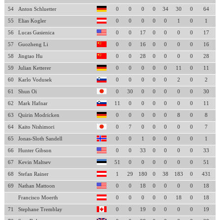
54
Anton Schluetter
0
0
0
0
34
30
0
64
55
Elias Kogler
0
0
0
0
0
1
0
1
56
Lucas Gasienica
0
0
17
0
0
0
0
17
57
Guozheng Li
0
0
16
0
0
0
0
16
58
Jingtao Hu
0
0
28
0
0
0
0
28
59
Julian Ketterer
0
0
0
0
0
11
0
11
60
Karlo Vodusek
0
0
0
0
0
2
0
2
61
Shun Oi
0
30
0
0
0
0
0
30
62
Mark Hafnar
11
0
0
0
0
0
0
11
63
Quirin Modricken
0
0
0
0
0
8
0
8
64
Kaito Nishimori
0
7
0
0
0
0
0
7
65
Jonas-Sloth Sandell
0
0
1
0
0
0
0
1
66
Hunter Gibson
0
0
33
0
0
0
0
33
67
Kevin Maltsev
51
0
0
0
0
0
0
51
68
Stefan Rainer
1
29
180
0
38
183
0
431
69
Nathan Mattoon
0
0
18
0
0
0
0
18
Francisco Moerth
0
0
0
0
0
18
0
18
71
Stephane Tremblay
0
0
19
0
0
0
0
19