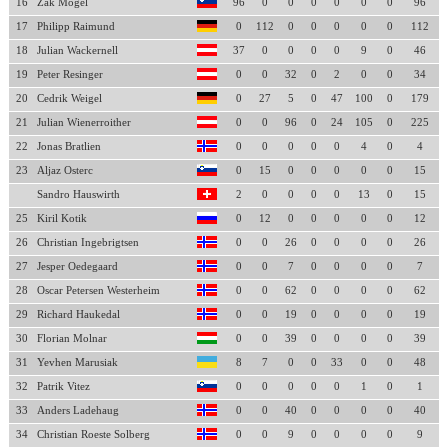
16
Zak Mogel
96
0
0
0
0
0
0
96
17
Philipp Raimund
0
112
0
0
0
0
0
112
18
Julian Wackernell
37
0
0
0
0
9
0
46
19
Peter Resinger
0
0
32
0
2
0
0
34
20
Cedrik Weigel
0
27
5
0
47
100
0
179
21
Julian Wienerroither
0
0
96
0
24
105
0
225
22
Jonas Bratlien
0
0
0
0
0
4
0
4
23
Aljaz Osterc
0
15
0
0
0
0
0
15
Sandro Hauswirth
2
0
0
0
0
13
0
15
25
Kiril Kotik
0
12
0
0
0
0
0
12
26
Christian Ingebrigtsen
0
0
26
0
0
0
0
26
27
Jesper Oedegaard
0
0
7
0
0
0
0
7
28
Oscar Petersen Westerheim
0
0
62
0
0
0
0
62
29
Richard Haukedal
0
0
19
0
0
0
0
19
30
Florian Molnar
0
0
39
0
0
0
0
39
31
Yevhen Marusiak
8
7
0
0
33
0
0
48
32
Patrik Vitez
0
0
0
0
0
1
0
1
33
Anders Ladehaug
0
0
40
0
0
0
0
40
34
Christian Roeste Solberg
0
0
9
0
0
0
0
9