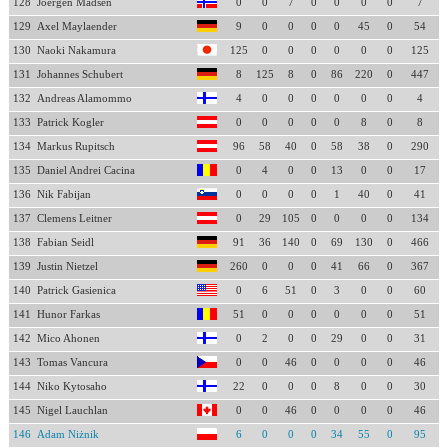
128
Joergen Madsen
0
0
7
0
0
0
0
7
129
Axel Maylaender
9
0
0
0
0
45
0
54
130
Naoki Nakamura
125
0
0
0
0
0
0
125
131
Johannes Schubert
8
125
8
0
86
220
0
447
132
Andreas Alamommo
4
0
0
0
0
0
0
4
133
Patrick Kogler
0
0
0
0
0
8
0
8
134
Markus Rupitsch
96
58
40
0
58
38
0
290
135
Daniel Andrei Cacina
0
4
0
0
13
0
0
17
136
Nik Fabijan
0
0
0
0
1
40
0
41
137
Clemens Leitner
0
29
105
0
0
0
0
134
138
Fabian Seidl
91
36
140
0
69
130
0
466
139
Justin Nietzel
260
0
0
0
41
66
0
367
140
Patrick Gasienica
0
6
51
0
3
0
0
60
141
Hunor Farkas
51
0
0
0
0
0
0
51
142
Mico Ahonen
0
2
0
0
29
0
0
31
143
Tomas Vancura
0
0
46
0
0
0
0
46
144
Niko Kytosaho
22
0
0
0
8
0
0
30
145
Nigel Lauchlan
0
0
46
0
0
0
0
46
146
Adam Niżnik
6
0
0
0
34
55
0
95