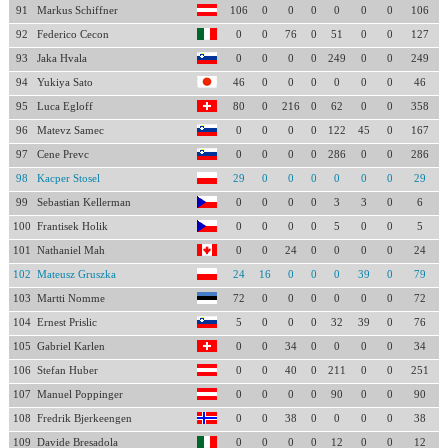
91
Markus Schiffner
106
0
0
0
0
0
0
106
92
Federico Cecon
0
0
76
0
51
0
0
127
93
Jaka Hvala
0
0
0
0
249
0
0
249
94
Yukiya Sato
46
0
0
0
0
0
0
46
95
Luca Egloff
80
0
216
0
62
0
0
358
96
Matevz Samec
0
0
0
0
122
45
0
167
97
Cene Prevc
0
0
0
0
286
0
0
286
98
Kacper Stosel
29
0
0
0
0
0
0
29
99
Sebastian Kellerman
0
0
0
0
3
3
0
6
100
Frantisek Holik
0
0
0
0
5
0
0
5
101
Nathaniel Mah
0
0
24
0
0
0
0
24
102
Mateusz Gruszka
24
16
0
0
0
39
0
79
103
Martti Nomme
72
0
0
0
0
0
0
72
104
Ernest Prislic
5
0
0
0
32
39
0
76
105
Gabriel Karlen
0
0
34
0
0
0
0
34
106
Stefan Huber
0
0
40
0
211
0
0
251
107
Manuel Poppinger
0
0
0
0
90
0
0
90
108
Fredrik Bjerkeengen
0
0
38
0
0
0
0
38
109
Davide Bresadola
0
0
0
0
12
0
0
12