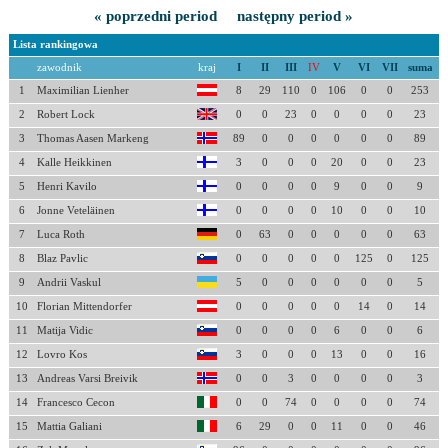
« poprzedni period
następny period »
Lista rankingowa
zawodnik
kraj
I
II
III
IV
V
VI
VII
suma
1
Maximilian Lienher
8
29
110
0
106
0
0
253
2
Robert Lock
0
0
23
0
0
0
0
23
3
Thomas Aasen Markeng
89
0
0
0
0
0
0
89
4
Kalle Heikkinen
3
0
0
0
20
0
0
23
5
Henri Kavilo
0
0
0
0
9
0
0
9
6
Jonne Veteläinen
0
0
0
0
10
0
0
10
7
Luca Roth
0
63
0
0
0
0
0
63
8
Blaz Pavlic
0
0
0
0
0
125
0
125
9
Andrii Vaskul
5
0
0
0
0
0
0
5
10
Florian Mittendorfer
0
0
0
0
0
14
0
14
11
Matija Vidic
0
0
0
0
6
0
0
6
12
Lovro Kos
3
0
0
0
13
0
0
16
13
Andreas Varsi Breivik
0
0
3
0
0
0
0
3
14
Francesco Cecon
0
0
74
0
0
0
0
74
15
Mattia Galiani
6
29
0
0
11
0
0
46