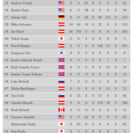
35
Andrew Urlaub
0
0
81
0
0
0
0
81
36
Decker Dean
0
0
38
0
0
0
0
38
37
Adrian Sell
0
0
26
0
49
135
0
210
38
Mika Schwann
14
64
14
0
32
0
0
124
39
Jan Hoerl
60
105
0
0
0
0
0
165
40
Yuken Iwasa
5
0
0
0
0
0
0
5
41
David Haagen
0
0
0
0
140
51
0
191
42
Sungwoo Cho
0
8
0
0
0
0
0
8
43
Soelve Jokerud Strand
0
0
0
0
0
7
0
7
44
Eirik Leander Fystro
0
0
0
0
0
24
0
24
45
Sander Vossan Eriksen
0
0
13
0
0
0
0
13
46
Luka Robnik
7
0
0
0
5
0
0
12
47
Niklas Bachlinger
0
0
0
0
0
11
0
11
48
Tjas Grilc
0
33
0
0
13
0
0
46
49
Claudio Moerth
0
0
0
0
150
18
0
168
50
Noah Rolseth
0
0
11
0
0
0
0
11
51
Greyson Scharffs
0
0
62
0
0
0
0
62
Shinnosuke Fujita
0
62
0
0
0
0
0
62
53
Sota Kudo
0
3
0
0
0
0
0
3