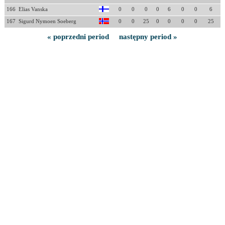
166
Elias Vanska
0
0
0
0
6
0
0
6
167
Sigurd Nymoen Soeberg
0
0
25
0
0
0
0
25
« poprzedni period
następny period »