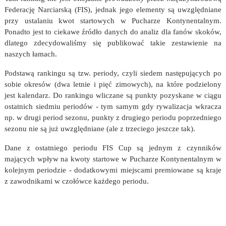
Federację Narciarską (FIS), jednak jego elementy są uwzględniane
przy ustalaniu kwot startowych w Pucharze Kontynentalnym.
Ponadto jest to ciekawe źródło danych do analiz dla fanów skoków,
dlatego zdecydowaliśmy się publikować takie zestawienie na
naszych łamach.
Podstawą rankingu są tzw. periody, czyli siedem następujących po
sobie okresów (dwa letnie i pięć zimowych), na które podzielony
jest kalendarz. Do rankingu wliczane są punkty pozyskane w ciągu
ostatnich siedmiu periodów - tym samym gdy rywalizacja wkracza
np. w drugi period sezonu, punkty z drugiego periodu poprzedniego
sezonu nie są już uwzględniane (ale z trzeciego jeszcze tak).
Dane z ostatniego periodu FIS Cup są jednym z czynników
mających wpływ na kwoty startowe w Pucharze Kontynentalnym w
kolejnym periodzie - dodatkowymi miejscami premiowane są kraje
z zawodnikami w czołówce każdego periodu.