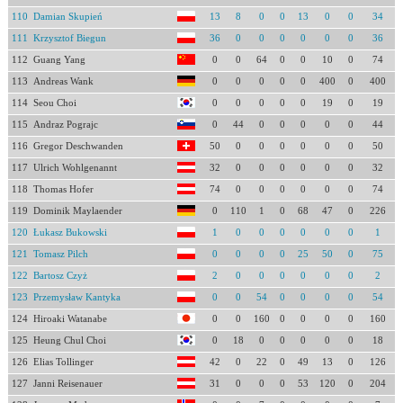
110
Damian Skupień
13
8
0
0
13
0
0
34
111
Krzysztof Biegun
36
0
0
0
0
0
0
36
112
Guang Yang
0
0
64
0
0
10
0
74
113
Andreas Wank
0
0
0
0
0
400
0
400
114
Seou Choi
0
0
0
0
0
19
0
19
115
Andraz Pograjc
0
44
0
0
0
0
0
44
116
Gregor Deschwanden
50
0
0
0
0
0
0
50
117
Ulrich Wohlgenannt
32
0
0
0
0
0
0
32
118
Thomas Hofer
74
0
0
0
0
0
0
74
119
Dominik Maylaender
0
110
1
0
68
47
0
226
120
Łukasz Bukowski
1
0
0
0
0
0
0
1
121
Tomasz Pilch
0
0
0
0
25
50
0
75
122
Bartosz Czyż
2
0
0
0
0
0
0
2
123
Przemysław Kantyka
0
0
54
0
0
0
0
54
124
Hiroaki Watanabe
0
0
160
0
0
0
0
160
125
Heung Chul Choi
0
18
0
0
0
0
0
18
126
Elias Tollinger
42
0
22
0
49
13
0
126
127
Janni Reisenauer
31
0
0
0
53
120
0
204