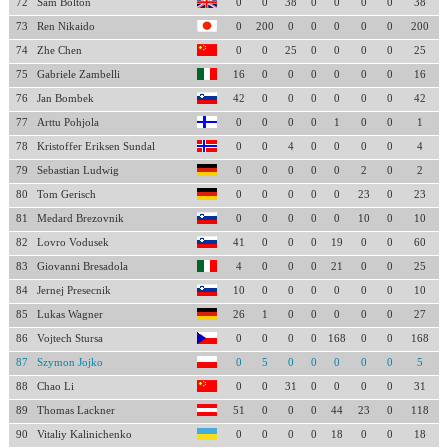
72
Sam Bolton
0
0
38
0
0
0
0
38
73
Ren Nikaido
0
200
0
0
0
0
0
200
74
Zhe Chen
0
0
25
0
0
0
0
25
75
Gabriele Zambelli
16
0
0
0
0
0
0
16
76
Jan Bombek
42
0
0
0
0
0
0
42
77
Arttu Pohjola
0
0
0
0
1
0
0
1
78
Kristoffer Eriksen Sundal
0
0
4
0
0
0
0
4
79
Sebastian Ludwig
0
0
0
0
0
2
0
2
80
Tom Gerisch
0
0
0
0
0
23
0
23
81
Medard Brezovnik
0
0
0
0
0
10
0
10
82
Lovro Vodusek
41
0
0
0
19
0
0
60
83
Giovanni Bresadola
4
0
0
0
21
0
0
25
84
Jernej Presecnik
10
0
0
0
0
0
0
10
85
Lukas Wagner
26
1
0
0
0
0
0
27
86
Vojtech Stursa
0
0
0
0
168
0
0
168
87
Szymon Jojko
0
5
0
0
0
0
0
5
88
Chao Li
0
0
31
0
0
0
0
31
89
Thomas Lackner
51
0
0
0
44
23
0
118
90
Vitaliy Kalinichenko
0
0
0
0
18
0
0
18