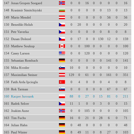
147
Jonas Gropen Soegard
0
0
16
0
0
0
0
16
148
Krasimir Simitchiyiski
0
0
0
0
0
13
0
13
149
Mario Mendel
0
0
0
0
0
56
0
56
150
Benedikt Holub
0
20
0
0
0
0
0
20
151
Petr Vaverka
0
0
0
0
0
8
0
8
152
Dusan Dolezel
0
17
0
0
130
12
0
159
153
Matthew Soukup
0
0
100
0
0
0
0
100
154
Casey Larson
0
0
120
0
0
0
0
120
155
Sebastian Rombach
0
0
0
0
0
141
0
141
156
Miha Kveder
10
0
0
0
0
0
0
10
157
Maximilian Steiner
129
0
61
0
0
161
0
351
158
Fatih Arda Ipcioglu
0
4
0
0
0
4
0
8
159
Rok Tarman
0
0
0
0
0
67
0
67
160
Kacper Juroszek
88
0
27
0
15
81
0
211
161
Radek Selcer
11
1
0
0
3
0
0
15
162
Joakim Aune
0
0
105
0
0
0
0
105
163
Tim Fuchs
16
0
21
0
28
6
0
71
164
Julian Hahn
0
48
0
0
0
0
0
48
165
Paul Winter
8
49
11
0
8
27
0
103