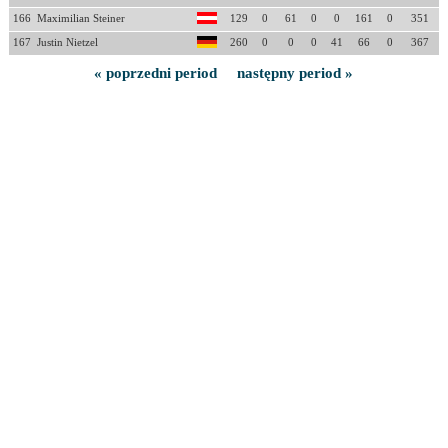
166
Maximilian Steiner
129
0
61
0
0
161
0
351
167
Justin Nietzel
260
0
0
0
41
66
0
367
« poprzedni period
następny period »