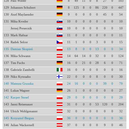
128
Paul Winter
8
49
11
0
8
27
0
103
129
Johannes Schubert
8
125
8
0
86
220
0
447
130
Axel Maylaender
9
0
0
0
0
45
0
54
131
Miha Kveder
10
0
0
0
0
0
0
10
Jernej Presecnik
10
0
0
0
0
0
0
10
133
Mark Hafnar
11
0
0
0
0
0
0
11
134
Radek Selcer
11
1
0
0
3
0
0
15
135
Damian Skupień
13
8
0
0
13
0
0
34
136
Mika Schwann
14
64
14
0
32
0
0
124
137
Tim Fuchs
16
0
21
0
28
6
0
71
138
Gabriele Zambelli
16
0
0
0
0
0
0
16
139
Niko Kytosaho
22
0
0
0
8
0
0
30
140
Mateusz Gruszka
24
16
0
0
0
39
0
79
141
Lukas Wagner
26
1
0
0
0
0
0
27
142
Kacper Stosel
29
0
0
0
0
0
0
29
143
Janni Reisenauer
31
0
0
0
53
120
0
204
144
Ulrich Wohlgenannt
32
0
0
0
0
0
0
32
145
Krzysztof Biegun
36
0
0
0
0
0
0
36
146
Julian Wackernell
37
0
0
0
0
9
0
46