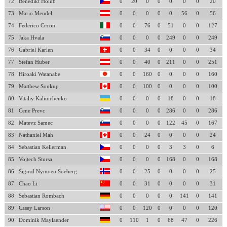
72
Benedikt Holub
0
20
0
0
0
0
0
20
73
Mario Mendel
0
0
0
0
0
56
0
56
74
Federico Cecon
0
0
76
0
51
0
0
127
75
Jaka Hvala
0
0
0
0
249
0
0
249
76
Gabriel Karlen
0
0
34
0
0
0
0
34
77
Stefan Huber
0
0
40
0
211
0
0
251
78
Hiroaki Watanabe
0
0
160
0
0
0
0
160
79
Matthew Soukup
0
0
100
0
0
0
0
100
80
Vitaliy Kalinichenko
0
0
0
0
18
0
0
18
81
Cene Prevc
0
0
0
0
286
0
0
286
82
Matevz Samec
0
0
0
0
122
45
0
167
83
Nathaniel Mah
0
0
24
0
0
0
0
24
84
Sebastian Kellerman
0
0
0
0
3
3
0
6
85
Vojtech Stursa
0
0
0
0
168
0
0
168
86
Sigurd Nymoen Soeberg
0
0
25
0
0
0
0
25
87
Chao Li
0
0
31
0
0
0
0
31
88
Sebastian Rombach
0
0
0
0
0
141
0
141
89
Casey Larson
0
0
120
0
0
0
0
120
90
Dominik Maylaender
0
110
1
0
68
47
0
226