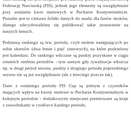
Federację Narciarską (FIS), jednak jego elementy są uwzględniane
przy ustalaniu kwot startowych w Pucharze Kontynentalnym.
Ponadto jest to ciekawe źródło danych do analiz dla fanów skoków,
dlatego zdecydowaliśmy się publikować takie zestawienie na
naszych łamach.
Podstawą rankingu są tzw. periody, czyli siedem następujących po
sobie okresów (dwa letnie i pięć zimowych), na które podzielony
jest kalendarz. Do rankingu wliczane są punkty pozyskane w ciągu
ostatnich siedmiu periodów - tym samym gdy rywalizacja wkracza
np. w drugi period sezonu, punkty z drugiego periodu poprzedniego
sezonu nie są już uwzględniane (ale z trzeciego jeszcze tak).
Dane z ostatniego periodu FIS Cup są jednym z czynników
mających wpływ na kwoty startowe w Pucharze Kontynentalnym w
kolejnym periodzie - dodatkowymi miejscami premiowane są kraje
z zawodnikami w czołówce każdego periodu.