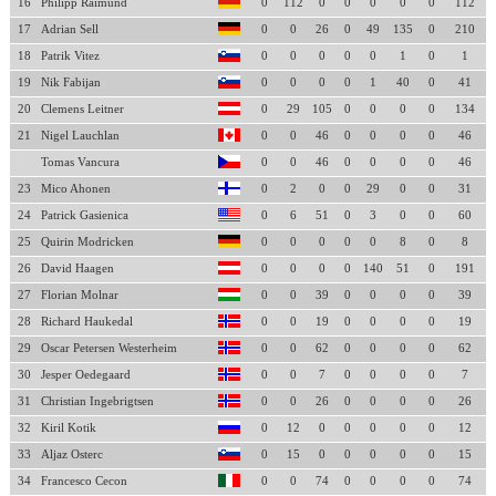
16
Philipp Raimund
0
112
0
0
0
0
0
112
17
Adrian Sell
0
0
26
0
49
135
0
210
18
Patrik Vitez
0
0
0
0
0
1
0
1
19
Nik Fabijan
0
0
0
0
1
40
0
41
20
Clemens Leitner
0
29
105
0
0
0
0
134
21
Nigel Lauchlan
0
0
46
0
0
0
0
46
Tomas Vancura
0
0
46
0
0
0
0
46
23
Mico Ahonen
0
2
0
0
29
0
0
31
24
Patrick Gasienica
0
6
51
0
3
0
0
60
25
Quirin Modricken
0
0
0
0
0
8
0
8
26
David Haagen
0
0
0
0
140
51
0
191
27
Florian Molnar
0
0
39
0
0
0
0
39
28
Richard Haukedal
0
0
19
0
0
0
0
19
29
Oscar Petersen Westerheim
0
0
62
0
0
0
0
62
30
Jesper Oedegaard
0
0
7
0
0
0
0
7
31
Christian Ingebrigtsen
0
0
26
0
0
0
0
26
32
Kiril Kotik
0
12
0
0
0
0
0
12
33
Aljaz Osterc
0
15
0
0
0
0
0
15
34
Francesco Cecon
0
0
74
0
0
0
0
74