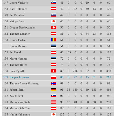
147
Lovro Vodusek
41
0
0
0
19
0
0
60
148
Elias Tollinger
42
0
22
0
49
13
0
126
149
Jan Bombek
42
0
0
0
0
0
0
42
150
Yukiya Sato
46
0
0
0
0
0
0
46
151
Gregor Deschwanden
50
0
0
0
0
0
0
50
152
Thomas Lackner
51
0
0
0
44
23
0
118
153
Hunor Farkas
51
0
0
0
0
0
0
51
Kevin Maltsev
51
0
0
0
0
0
0
51
155
Jan Hoerl
60
105
0
0
0
0
0
165
156
Martti Nomme
72
0
0
0
0
0
0
72
157
Thomas Hofer
74
0
0
0
0
0
0
74
158
Luca Egloff
80
0
216
0
62
0
0
358
159
Kacper Juroszek
88
0
27
0
15
81
0
211
160
Thomas Aasen Markeng
89
0
0
0
0
0
0
89
161
Fabian Seidl
91
36
140
0
69
130
0
466
162
Zak Mogel
96
0
0
0
0
0
0
96
163
Markus Rupitsch
96
58
40
0
58
38
0
290
164
Markus Schiffner
106
0
0
0
0
0
0
106
165
Naoki Nakamura
125
0
0
0
0
0
0
125