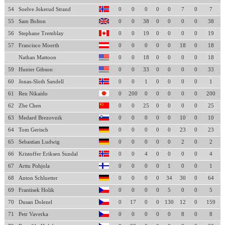
54
Soelve Jokerud Strand
0
0
0
0
0
7
0
7
55
Sam Bolton
0
0
38
0
0
0
0
38
56
Stephane Tremblay
0
0
19
0
0
0
0
19
57
Francisco Moerth
0
0
0
0
0
18
0
18
Nathan Mattoon
0
0
18
0
0
0
0
18
59
Hunter Gibson
0
0
33
0
0
0
0
33
60
Jonas-Sloth Sandell
0
0
1
0
0
0
0
1
61
Ren Nikaido
0
200
0
0
0
0
0
200
62
Zhe Chen
0
0
25
0
0
0
0
25
63
Medard Brezovnik
0
0
0
0
0
10
0
10
64
Tom Gerisch
0
0
0
0
0
23
0
23
65
Sebastian Ludwig
0
0
0
0
0
2
0
2
66
Kristoffer Eriksen Sundal
0
0
4
0
0
0
0
4
67
Arttu Pohjola
0
0
0
0
1
0
0
1
68
Anton Schluetter
0
0
0
0
34
30
0
64
69
Frantisek Holik
0
0
0
0
5
0
0
5
70
Dusan Dolezel
0
17
0
0
130
12
0
159
71
Petr Vaverka
0
0
0
0
0
8
0
8