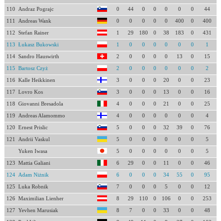
110
Andraz Pograjc
0
44
0
0
0
0
0
44
111
Andreas Wank
0
0
0
0
0
400
0
400
112
Stefan Rainer
1
29
180
0
38
183
0
431
113
Łukasz Bukowski
1
0
0
0
0
0
0
1
114
Sandro Hauswirth
2
0
0
0
0
13
0
15
115
Bartosz Czyż
2
0
0
0
0
0
0
2
116
Kalle Heikkinen
3
0
0
0
20
0
0
23
117
Lovro Kos
3
0
0
0
13
0
0
16
118
Giovanni Bresadola
4
0
0
0
21
0
0
25
119
Andreas Alamommo
4
0
0
0
0
0
0
4
120
Ernest Prislic
5
0
0
0
32
39
0
76
121
Andrii Vaskul
5
0
0
0
0
0
0
5
Yuken Iwasa
5
0
0
0
0
0
0
5
123
Mattia Galiani
6
29
0
0
11
0
0
46
124
Adam Niżnik
6
0
0
0
34
55
0
95
125
Luka Robnik
7
0
0
0
5
0
0
12
126
Maximilian Lienher
8
29
110
0
106
0
0
253
127
Yevhen Marusiak
8
7
0
0
33
0
0
48