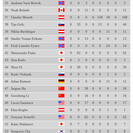
35
Andreas Varsi Breivik
0
0
3
0
0
0
0
3
36
Noah Rolseth
0
0
11
0
0
0
0
11
37
Claudio Moerth
0
0
0
0
150
18
0
168
38
Tjas Grilc
0
33
0
0
13
0
0
46
39
Niklas Bachlinger
0
0
0
0
0
11
0
11
40
Sander Vossan Eriksen
0
0
13
0
0
0
0
13
41
Eirik Leander Fystro
0
0
0
0
0
24
0
24
42
Shinnosuke Fujita
0
62
0
0
0
0
0
62
43
Sota Kudo
0
3
0
0
0
0
0
3
44
Shun Oi
0
30
0
0
0
0
0
30
45
Karlo Vodusek
0
0
0
0
0
2
0
2
46
Julian Ketterer
0
0
0
0
0
11
0
11
47
Jingtao Hu
0
0
28
0
0
0
0
28
48
Guozheng Li
0
0
16
0
0
0
0
16
49
Lucas Gasienica
0
0
17
0
0
0
0
17
50
Elias Kogler
0
0
0
0
0
1
0
1
51
Greyson Scharffs
0
0
62
0
0
0
0
62
52
Kaito Nishimori
0
7
0
0
0
0
0
7
53
Sungwoo Cho
0
8
0
0
0
0
0
8