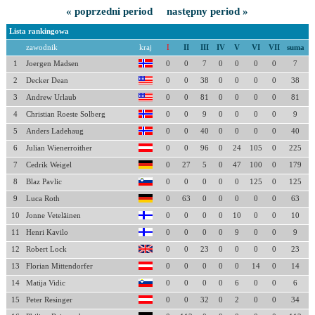
« poprzedni period
następny period »
Lista rankingowa
zawodnik
kraj
I
II
III
IV
V
VI
VII
suma
1
Joergen Madsen
0
0
7
0
0
0
0
7
2
Decker Dean
0
0
38
0
0
0
0
38
3
Andrew Urlaub
0
0
81
0
0
0
0
81
4
Christian Roeste Solberg
0
0
9
0
0
0
0
9
5
Anders Ladehaug
0
0
40
0
0
0
0
40
6
Julian Wienerroither
0
0
96
0
24
105
0
225
7
Cedrik Weigel
0
27
5
0
47
100
0
179
8
Blaz Pavlic
0
0
0
0
0
125
0
125
9
Luca Roth
0
63
0
0
0
0
0
63
10
Jonne Veteläinen
0
0
0
0
10
0
0
10
11
Henri Kavilo
0
0
0
0
9
0
0
9
12
Robert Lock
0
0
23
0
0
0
0
23
13
Florian Mittendorfer
0
0
0
0
0
14
0
14
14
Matija Vidic
0
0
0
0
6
0
0
6
15
Peter Resinger
0
0
32
0
2
0
0
34