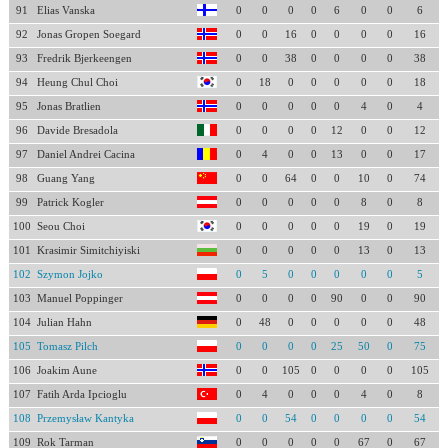
91
Elias Vanska
0
0
0
0
6
0
0
6
92
Jonas Gropen Soegard
0
0
16
0
0
0
0
16
93
Fredrik Bjerkeengen
0
0
38
0
0
0
0
38
94
Heung Chul Choi
0
18
0
0
0
0
0
18
95
Jonas Bratlien
0
0
0
0
0
4
0
4
96
Davide Bresadola
0
0
0
0
12
0
0
12
97
Daniel Andrei Cacina
0
4
0
0
13
0
0
17
98
Guang Yang
0
0
64
0
0
10
0
74
99
Patrick Kogler
0
0
0
0
0
8
0
8
100
Seou Choi
0
0
0
0
0
19
0
19
101
Krasimir Simitchiyiski
0
0
0
0
0
13
0
13
102
Szymon Jojko
0
5
0
0
0
0
0
5
103
Manuel Poppinger
0
0
0
0
90
0
0
90
104
Julian Hahn
0
48
0
0
0
0
0
48
105
Tomasz Pilch
0
0
0
0
25
50
0
75
106
Joakim Aune
0
0
105
0
0
0
0
105
107
Fatih Arda Ipcioglu
0
4
0
0
0
4
0
8
108
Przemysław Kantyka
0
0
54
0
0
0
0
54
109
Rok Tarman
0
0
0
0
0
67
0
67