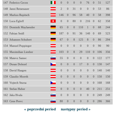
147
Federico Cecon
0
0
0
0
76
0
51
127
148
Janni Reisenauer
2
0
31
0
0
0
53
86
149
Markus Rupitsch
146
0
96
58
40
0
58
398
150
Luca Egloff
0
0
80
0
216
0
62
358
151
Dominik Maylaender
65
0
0
110
1
0
68
244
152
Fabian Seidl
187
0
91
36
140
0
69
523
153
Johannes Schubert
67
0
8
125
8
0
86
294
154
Manuel Poppinger
0
0
0
0
0
0
90
90
155
Maximilian Lienher
103
0
8
29
110
0
106
356
156
Matevz Samec
55
0
0
0
0
0
122
177
157
Dusan Dolezel
0
0
0
17
0
0
130
147
158
David Haagen
0
0
0
0
0
0
140
140
159
Claudio Moerth
0
0
0
0
0
0
150
150
160
Vojtech Stursa
0
0
0
0
0
0
168
168
161
Stefan Huber
0
0
0
0
40
0
211
251
162
Jaka Hvala
0
0
0
0
0
0
249
249
163
Cene Prevc
80
0
0
0
0
0
286
366
« poprzedni period
następny period »