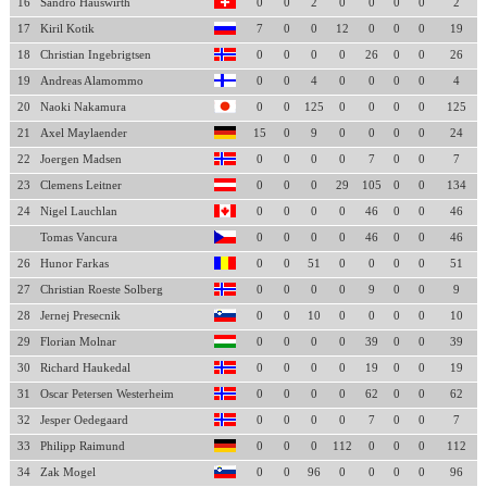
16
Sandro Hauswirth
0
0
2
0
0
0
0
2
17
Kiril Kotik
7
0
0
12
0
0
0
19
18
Christian Ingebrigtsen
0
0
0
0
26
0
0
26
19
Andreas Alamommo
0
0
4
0
0
0
0
4
20
Naoki Nakamura
0
0
125
0
0
0
0
125
21
Axel Maylaender
15
0
9
0
0
0
0
24
22
Joergen Madsen
0
0
0
0
7
0
0
7
23
Clemens Leitner
0
0
0
29
105
0
0
134
24
Nigel Lauchlan
0
0
0
0
46
0
0
46
Tomas Vancura
0
0
0
0
46
0
0
46
26
Hunor Farkas
0
0
51
0
0
0
0
51
27
Christian Roeste Solberg
0
0
0
0
9
0
0
9
28
Jernej Presecnik
0
0
10
0
0
0
0
10
29
Florian Molnar
0
0
0
0
39
0
0
39
30
Richard Haukedal
0
0
0
0
19
0
0
19
31
Oscar Petersen Westerheim
0
0
0
0
62
0
0
62
32
Jesper Oedegaard
0
0
0
0
7
0
0
7
33
Philipp Raimund
0
0
0
112
0
0
0
112
34
Zak Mogel
0
0
96
0
0
0
0
96