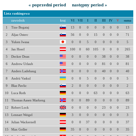
« poprzedni period
następny period »
Lista rankingowa
zawodnik
kraj
VI
VII
I
II
III
IV
V
suma
1
Tine Bogataj
13
0
0
0
0
0
0
13
2
Aljaz Osterc
56
0
0
15
0
0
0
71
3
Yuken Iwasa
0
0
5
0
0
0
0
5
4
Jan Hoerl
100
0
60
105
0
0
0
265
5
Decker Dean
0
0
0
0
38
0
0
38
6
Andrew Urlaub
0
0
0
0
81
0
0
81
7
Anders Ladehaug
0
0
0
0
40
0
0
40
8
Andrii Vaskul
0
0
5
0
0
0
0
5
9
Blaz Pavlic
2
0
0
0
0
0
0
2
10
Luca Roth
0
0
0
63
0
0
0
63
11
Thomas Aasen Markeng
0
0
89
0
0
0
0
89
12
Robert Lock
0
0
0
0
23
0
0
23
13
Lennart Weigel
3
0
0
0
0
0
0
3
14
Julian Wackernell
0
0
37
0
0
0
0
37
15
Max Goller
35
0
0
0
0
0
0
35