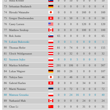
72
Miha Kveder
0
0
10
0
0
0
0
10
73
Sebastian Bradatsch
4
0
0
0
0
0
0
4
74
Hiroaki Watanabe
0
0
0
0
160
0
0
160
75
Gregor Deschwanden
0
0
50
0
0
0
0
50
76
Casey Larson
0
0
0
0
120
0
0
120
77
Matthew Soukup
0
0
0
0
100
0
0
100
78
Rok Justin
65
0
0
0
0
0
0
65
79
Łukasz Bukowski
0
0
1
0
0
0
0
1
80
Thomas Hofer
81
0
74
0
0
0
0
155
81
Ulrich Wohlgenannt
0
0
32
0
0
0
0
32
82
Szymon Jojko
0
0
0
5
0
0
0
5
83
Markus Schiffner
201
0
106
0
0
0
0
307
84
Lukas Wagner
80
0
26
1
0
0
0
107
85
Yukiya Sato
0
0
46
0
0
0
0
46
86
Gabriel Karlen
0
0
0
0
34
0
0
34
87
Martti Nomme
0
0
72
0
0
0
0
72
88
Mateusz Gruszka
0
0
24
16
0
0
0
40
89
Nathaniel Mah
0
0
0
0
24
0
0
24
90
Chao Li
0
0
0
0
31
0
0
31