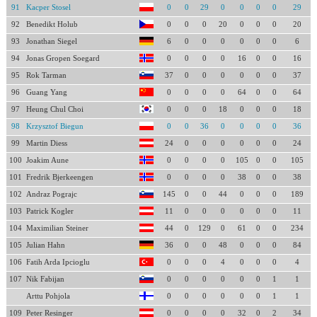
91
Kacper Stosel
0
0
29
0
0
0
0
29
92
Benedikt Holub
0
0
0
20
0
0
0
20
93
Jonathan Siegel
6
0
0
0
0
0
0
6
94
Jonas Gropen Soegard
0
0
0
0
16
0
0
16
95
Rok Tarman
37
0
0
0
0
0
0
37
96
Guang Yang
0
0
0
0
64
0
0
64
97
Heung Chul Choi
0
0
0
18
0
0
0
18
98
Krzysztof Biegun
0
0
36
0
0
0
0
36
99
Martin Diess
24
0
0
0
0
0
0
24
100
Joakim Aune
0
0
0
0
105
0
0
105
101
Fredrik Bjerkeengen
0
0
0
0
38
0
0
38
102
Andraz Pograjc
145
0
0
44
0
0
0
189
103
Patrick Kogler
11
0
0
0
0
0
0
11
104
Maximilian Steiner
44
0
129
0
61
0
0
234
105
Julian Hahn
36
0
0
48
0
0
0
84
106
Fatih Arda Ipcioglu
0
0
0
4
0
0
0
4
107
Nik Fabijan
0
0
0
0
0
0
1
1
Arttu Pohjola
0
0
0
0
0
0
1
1
109
Peter Resinger
0
0
0
0
32
0
2
34