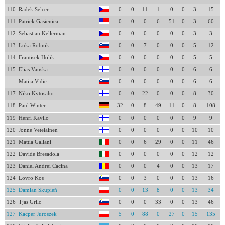
110
Radek Selcer
0
0
11
1
0
0
3
15
111
Patrick Gasienica
0
0
0
6
51
0
3
60
112
Sebastian Kellerman
0
0
0
0
0
0
3
3
113
Luka Robnik
0
0
7
0
0
0
5
12
114
Frantisek Holik
0
0
0
0
0
0
5
5
115
Elias Vanska
0
0
0
0
0
0
6
6
Matija Vidic
0
0
0
0
0
0
6
6
117
Niko Kytosaho
0
0
22
0
0
0
8
30
118
Paul Winter
32
0
8
49
11
0
8
108
119
Henri Kavilo
0
0
0
0
0
0
9
9
120
Jonne Veteläinen
0
0
0
0
0
0
10
10
121
Mattia Galiani
0
0
6
29
0
0
11
46
122
Davide Bresadola
0
0
0
0
0
0
12
12
123
Daniel Andrei Cacina
0
0
0
4
0
0
13
17
124
Lovro Kos
0
0
3
0
0
0
13
16
125
Damian Skupień
0
0
13
8
0
0
13
34
126
Tjas Grilc
0
0
0
33
0
0
13
46
127
Kacper Juroszek
5
0
88
0
27
0
15
135