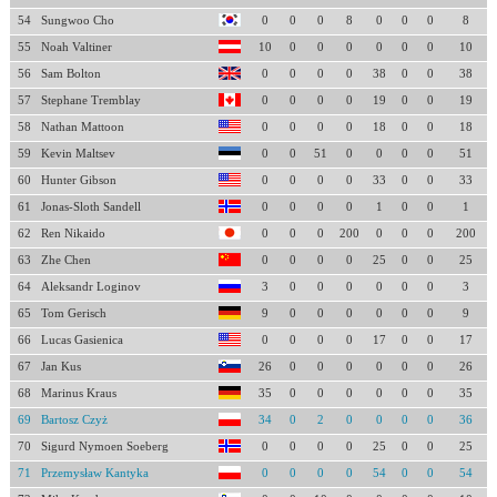
54
Sungwoo Cho
0
0
0
8
0
0
0
8
55
Noah Valtiner
10
0
0
0
0
0
0
10
56
Sam Bolton
0
0
0
0
38
0
0
38
57
Stephane Tremblay
0
0
0
0
19
0
0
19
58
Nathan Mattoon
0
0
0
0
18
0
0
18
59
Kevin Maltsev
0
0
51
0
0
0
0
51
60
Hunter Gibson
0
0
0
0
33
0
0
33
61
Jonas-Sloth Sandell
0
0
0
0
1
0
0
1
62
Ren Nikaido
0
0
0
200
0
0
0
200
63
Zhe Chen
0
0
0
0
25
0
0
25
64
Aleksandr Loginov
3
0
0
0
0
0
0
3
65
Tom Gerisch
9
0
0
0
0
0
0
9
66
Lucas Gasienica
0
0
0
0
17
0
0
17
67
Jan Kus
26
0
0
0
0
0
0
26
68
Marinus Kraus
35
0
0
0
0
0
0
35
69
Bartosz Czyż
34
0
2
0
0
0
0
36
70
Sigurd Nymoen Soeberg
0
0
0
0
25
0
0
25
71
Przemysław Kantyka
0
0
0
0
54
0
0
54