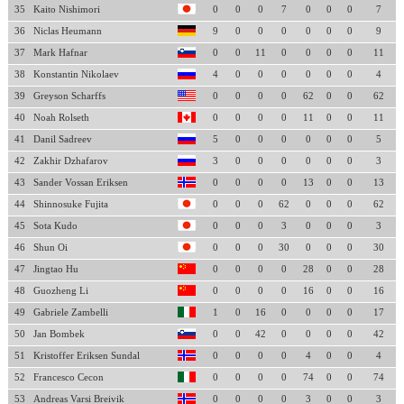
35
Kaito Nishimori
0
0
0
7
0
0
0
7
36
Niclas Heumann
9
0
0
0
0
0
0
9
37
Mark Hafnar
0
0
11
0
0
0
0
11
38
Konstantin Nikolaev
4
0
0
0
0
0
0
4
39
Greyson Scharffs
0
0
0
0
62
0
0
62
40
Noah Rolseth
0
0
0
0
11
0
0
11
41
Danil Sadreev
5
0
0
0
0
0
0
5
42
Zakhir Dzhafarov
3
0
0
0
0
0
0
3
43
Sander Vossan Eriksen
0
0
0
0
13
0
0
13
44
Shinnosuke Fujita
0
0
0
62
0
0
0
62
45
Sota Kudo
0
0
0
3
0
0
0
3
46
Shun Oi
0
0
0
30
0
0
0
30
47
Jingtao Hu
0
0
0
0
28
0
0
28
48
Guozheng Li
0
0
0
0
16
0
0
16
49
Gabriele Zambelli
1
0
16
0
0
0
0
17
50
Jan Bombek
0
0
42
0
0
0
0
42
51
Kristoffer Eriksen Sundal
0
0
0
0
4
0
0
4
52
Francesco Cecon
0
0
0
0
74
0
0
74
53
Andreas Varsi Breivik
0
0
0
0
3
0
0
3