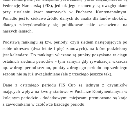
Federację Narciarską (FIS), jednak jego elementy są uwzględniane
przy ustalaniu kwot startowych w Pucharze Kontynentalnym.
Ponadto jest to ciekawe źródło danych do analiz dla fanów skoków,
dlatego zdecydowaliśmy się publikować takie zestawienie na
naszych łamach.
Podstawą rankingu są tzw. periody, czyli siedem następujących po
sobie okresów (dwa letnie i pięć zimowych), na które podzielony
jest kalendarz. Do rankingu wliczane są punkty pozyskane w ciągu
ostatnich siedmiu periodów - tym samym gdy rywalizacja wkracza
np. w drugi period sezonu, punkty z drugiego periodu poprzedniego
sezonu nie są już uwzględniane (ale z trzeciego jeszcze tak).
Dane z ostatniego periodu FIS Cup są jednym z czynników
mających wpływ na kwoty startowe w Pucharze Kontynentalnym w
kolejnym periodzie - dodatkowymi miejscami premiowane są kraje
z zawodnikami w czołówce każdego periodu.