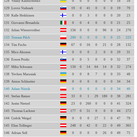
128
Vitaliy Kalinichenko
0
0
0
0
0
0
18
18
129
Lovro Vodusek
19
0
41
0
0
0
19
79
130
Kalle Heikkinen
0
0
3
0
0
0
20
23
131
Giovanni Bresadola
0
0
4
0
0
0
21
25
132
Julian Wienerroither
156
0
0
0
96
0
24
276
133
Tomasz Pilch
200
0
0
0
0
0
25
225
134
Tim Fuchs
67
0
16
0
21
0
28
132
135
Mico Ahonen
0
0
0
2
0
0
29
31
136
Ernest Prislic
0
0
5
0
0
0
32
37
137
Mika Schwann
150
0
14
64
14
0
32
274
138
Yevhen Marusiak
0
0
8
7
0
0
33
48
139
Anton Schluetter
0
0
0
0
0
0
34
34
140
Adam Niżnik
0
0
6
0
0
0
34
40
141
Stefan Rainer
33
0
1
29
180
0
38
281
142
Justin Nietzel
23
0
260
0
0
0
41
324
143
Thomas Lackner
177
0
51
0
0
0
44
272
144
Cedrik Weigel
0
0
0
27
5
0
47
79
145
Elias Tollinger
248
0
42
0
22
0
49
361
146
Adrian Sell
0
0
0
0
26
0
49
75