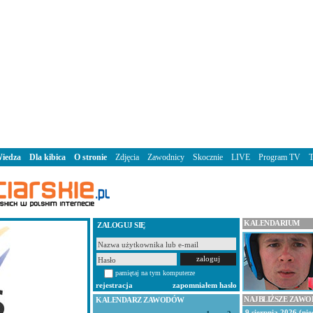
iedza
Dla kibica
O stronie
Zdjęcia
Zawodnicy
Skocznie
LIVE
Program TV
KALENDARIUM
ZALOGUJ SIĘ
pamiętaj na tym komputerze
rejestracja
zapomniałem hasło
NAJBLIŻSZE ZAW
KALENDARZ ZAWODÓW
9 sierpnia 2026 (nie