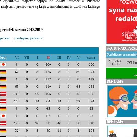
 z czynników mających wpływ na kwoty startowe w Pucharze
 miejscami premiowane są kraje z zawodnikami w czołówce każdego
periodzie sezonu 2018/2019
period
następny period »
SKOKI NARCIARSK
Najbliższe transmis
kraj
VI
VII
I
II
III
IV
V
suma
13.8.2026
TVP Spo
15:00
0
0
0
200
0
0
0
200
67
0
8
125
8
0
86
294
na
0
0
0
112
0
0
0
112
REKLAMA
65
0
0
110
1
0
68
244
100
0
60
105
0
0
0
265
150
0
14
64
14
0
32
274
0
0
0
63
0
0
0
63
0
0
0
62
0
0
0
62
REKLAMA
146
0
96
58
40
0
58
398
32
0
8
49
11
0
8
108