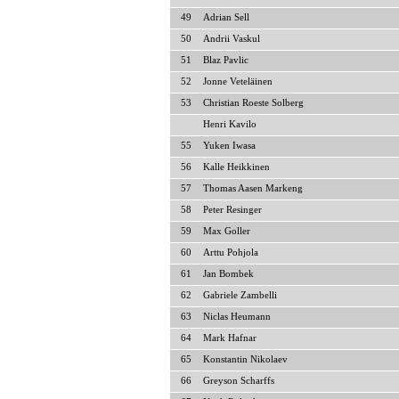
49
Adrian Sell
50
Andrii Vaskul
51
Blaz Pavlic
52
Jonne Veteläinen
53
Christian Roeste Solberg
Henri Kavilo
55
Yuken Iwasa
56
Kalle Heikkinen
57
Thomas Aasen Markeng
58
Peter Resinger
59
Max Goller
60
Arttu Pohjola
61
Jan Bombek
62
Gabriele Zambelli
63
Niclas Heumann
64
Mark Hafnar
65
Konstantin Nikolaev
66
Greyson Scharffs