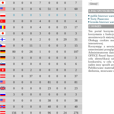
0
0
0
7
0
0
0
7
0
0
0
6
51
0
3
60
LINKI SPONSORO
0
0
0
5
0
0
0
5
meble biurowe war
Torty Piaseczno
0
0
0
4
0
0
0
4
krzesła biurowe wa
COOKIES
0
0
0
4
0
0
13
17
Ten portal korzyst
0
0
0
3
0
0
0
3
korzystania z funkcj
anonimowych statyst
0
0
0
2
0
0
29
31
Obsługę cookies mo
internetowej.
0
0
11
1
0
0
3
15
Korzystając z serw
ustawieniami przegląd
80
0
26
1
0
0
0
107
Administratorem dany
OFFICE Paweł Stawow
3
0
0
0
0
0
0
3
celu identyfikacji 
konkursów, w celu w
0
0
0
0
0
0
6
6
żaden inny sposób ar
Publikowane materiał
0
0
2
0
0
0
0
2
śledzenia, stosowane 
0
0
37
0
0
0
0
37
0
0
0
0
81
0
0
81
0
0
0
0
23
0
0
23
3
0
0
0
0
0
0
3
0
0
0
0
38
0
0
38
0
0
0
0
40
0
0
40
156
0
0
0
96
0
24
276