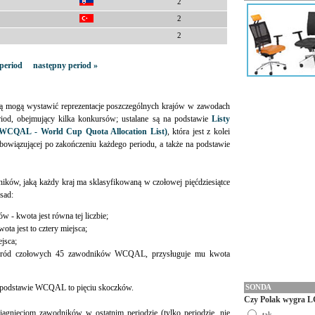
2
2
2
period
następny period »
ką mogą wystawić reprezentacje poszczególnych krajów w zawodach
riod, obejmujący kilka konkursów; ustalane są na podstawie
Listy
(WCQAL - World Cup Quota Allocation List)
, która jest z kolei
obowiązującej po zakończeniu każdego periodu, a także na podstawie
ników, jaką każdy kraj ma sklasyfikowaną w czołowej pięćdziesiątce
sad:
ów - kwota jest równa tej liczbie;
ota jest to cztery miejsca;
ejsca;
a wśród czołowych 45 zawodników WCQAL, przysługuje mu kwota
 podstawie WCQAL to pięciu skoczków.
SONDA
Czy Polak wygra L
iągnięciom zawodników w ostatnim periodzie (tylko periodzie, nie
tak