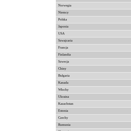
Norwegia
Niemcy
Polska
Japonia
USA
Szwajcaria
Francja
Finlandia
Szwecja
Chiny
Bułgaria
Kanada
Włochy
Ukraina
Kazachstan
Estonia
Czechy
Rumunia