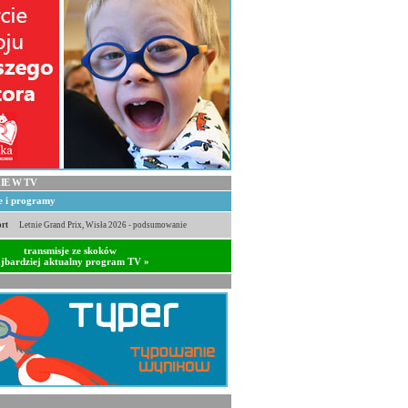
IE W TV
je i programy
rt
Letnie Grand Prix, Wisła 2026 - podsumowanie
transmisje ze skoków
jbardziej aktualny program TV »