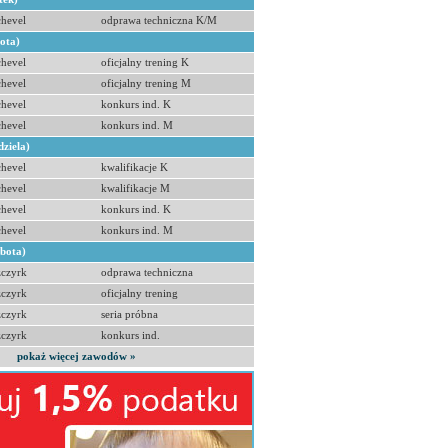
hevel
odprawa techniczna K/M
bota)
hevel
oficjalny trening K
hevel
oficjalny trening M
hevel
konkurs ind. K
hevel
konkurs ind. M
dziela)
hevel
kwalifikacje K
hevel
kwalifikacje M
hevel
konkurs ind. K
hevel
konkurs ind. M
obota)
zczyrk
odprawa techniczna
zczyrk
oficjalny trening
zczyrk
seria próbna
zczyrk
konkurs ind.
pokaż więcej zawodów »