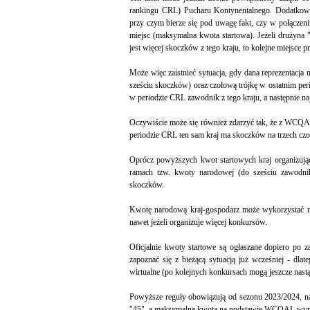
rankingu CRL) Pucharu Kontynentalnego. Dodatkowy
przy czym bierze się pod uwagę fakt, czy w połącze
miejsc (maksymalna kwota startowa). Jeżeli drużyna
jest więcej skoczków z tego kraju, to kolejne miejsce 
Może więc zaistnieć sytuacja, gdy dana reprezentac
sześciu skoczków) oraz czołową trójkę w ostatnim pe
w periodzie CRL zawodnik z tego kraju, a następnie na
Oczywiście może się również zdarzyć tak, że z WCQAL
periodzie CRL ten sam kraj ma skoczków na trzech cz
Oprócz powyższych kwot startowych kraj organizu
ramach tzw. kwoty narodowej (do sześciu zawodnik
skoczków.
Kwotę narodową kraj-gospodarz może wykorzystać n
nawet jeżeli organizuje więcej konkursów.
Oficjalnie kwoty startowe są ogłaszane dopiero po 
zapoznać się z bieżącą sytuacją już wcześniej - dlat
wirtualne (po kolejnych konkursach mogą jeszcze nastą
Powyższe reguły obowiązują od sezonu 2023/2024, n
"45", a maksymalna kwota na podstawie WCQAL wynosi