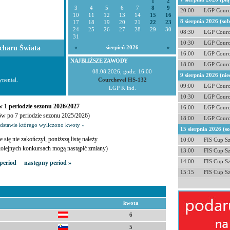
1
2
3
4
5
6
7
8
9
20:00
LGP Courc
10
11
12
13
14
15
16
8 sierpnia 2026 (so
17
18
19
20
21
22
23
24
25
26
27
28
29
30
08:30
LGP Courc
31
10:30
LGP Courc
charu Świata
«
sierpień 2026
»
16:00
LGP Courc
NAJBLIŻSZE ZAWODY
18:00
LGP Courc
08.08.2026, godz. 16:00
9 sierpnia 2026 (nie
nental.
Courchevel HS-132
09:00
LGP Courc
LGP K ind.
10:30
LGP Courc
 1 periodzie sezonu 2026/2027
16:00
LGP Courc
ów po 7 periodzie sezonu 2025/2026)
18:00
LGP Courc
odstawie którego wyliczono kwoty »
15 sierpnia 2026 (s
e się nie zakończył, poniższą listę należy
10:00
FIS Cup S
 kolejnych konkursach mogą nastąpić zmiany)
13:00
FIS Cup S
14:00
FIS Cup S
period
następny period »
15:15
FIS Cup S
kwota
6
5