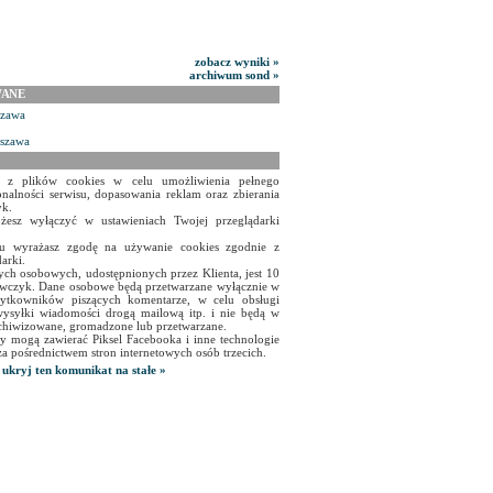
zobacz wyniki »
archiwum sond »
WANE
szawa
rszawa
a z plików cookies w celu umożliwienia pełnego
onalności serwisu, dopasowania reklam oraz zbierania
yk.
żesz wyłączyć w ustawieniach Twojej przeglądarki
isu wyrażasz zgodę na używanie cookies zgodnie z
arki.
ch osobowych, udostępnionych przez Klienta, jest 10
czyk. Dane osobowe będą przetwarzane wyłącznie w
użytkowników piszących komentarze, w celu obsługi
ysyłki wiadomości drogą mailową itp. i nie będą w
chiwizowane, gromadzone lub przetwarzane.
y mogą zawierać Piksel Facebooka i inne technologie
za pośrednictwem stron internetowych osób trzecich.
ukryj ten komunikat na stałe »