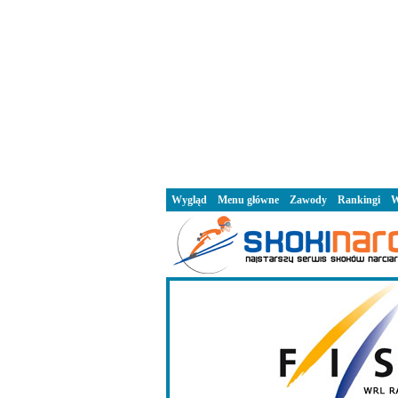
Wygląd
Menu główne
Zawody
Rankingi
W