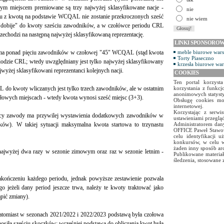
m miejscem premiowane są trzy najwyżej sklasyfikowane nacje -
nie
niu z kwotą na podstawie WCQAL nie zostanie przekroczonych sześć
nie wiem
 "dobije" do kwoty sześciu zawodników, a w czołówce periodu CRL
przechodzi na następną najwyżej sklasyfikowaną reprezentację.
LINKI SPONSORO
ja ma ponad pięciu zawodników w czołowej "45" WCQAL (stąd kwota
meble biurowe war
Torty Piaseczno
riodzie CRL; wtedy uwzględniany jest tylko najwyżej sklasyfikowany
krzesła biurowe wa
jwyżej sklasyfikowani reprezentanci kolejnych nacji.
COOKIES
Ten portal korzyst
 do kwoty wliczanych jest tylko trzech zawodników, ale w ostatnim
korzystania z funkcj
anonimowych statyst
ołowych miejscach - wtedy kwota wynosi sześć miejsc (3+3).
Obsługę cookies mo
internetowej.
Korzystając z serw
jący zawody ma przywilej wystawienia dodatkowych zawodników w
ustawieniami przegląd
ów). W takiej sytuacji maksymalna kwota startowa to trzynastu
Administratorem dany
OFFICE Paweł Stawow
celu identyfikacji 
konkursów, w celu w
żaden inny sposób ar
ajwyżej dwa razy w sezonie zimowym oraz raz w sezonie letnim -
Publikowane materiał
śledzenia, stosowane 
zakończeniu każdego periodu, jednak powyższe zestawienie pozwala
ego jeżeli dany period jeszcze trwa, należy te kwoty traktować jako
pić zmiany).
atomiast w sezonach 2021/2022 i 2022/2023 podstawą była czołowa
ła sześciu skoczków; wcześniej podstawą do obliczania kwot była