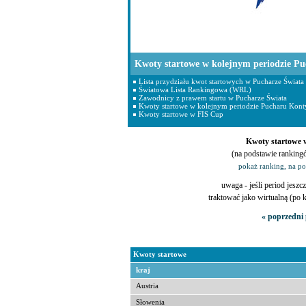
Kwoty startowe w kolejnym periodzie Pu
Lista przydziału kwot startowych w Pucharze Świata
Światowa Lista Rankingowa (WRL)
Zawodnicy z prawem startu w Pucharze Świata
Kwoty startowe w kolejnym periodzie Pucharu Konty
Kwoty startowe w FIS Cup
Kwoty startowe w
(na podstawie ranking
pokaż ranking, na p
uwaga - jeśli period jeszcz
traktować jako wirtualną (po
« poprzedni 
Kwoty startowe
kraj
Austria
Słowenia