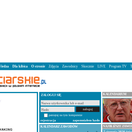
iedza
Dla kibica
O stronie
Zdjęcia
Zawodnicy
Skocznie
LIVE
Program TV
KALENDARIUM
ZALOGUJ SIĘ
pamiętaj na tym komputerze
rejestracja
zapomniałem hasło
NAJBLIŻSZE ZAW
KALENDARZ ZAWODÓW
7 sierpnia 2026 (pią