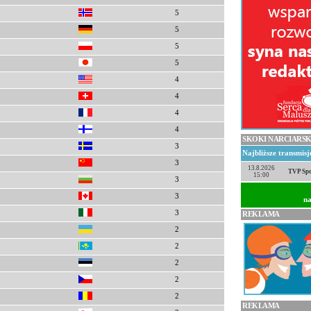
5
5
5
5
4
4
4
4
SKOKI NARCIARSK
3
Najbliższe transmis
3
13.8.2026
TVP Spo
15:00
3
3
na
3
REKLAMA
2
2
2
2
2
REKLAMA