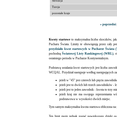
Słowacja
Turcja
pozostałe kraje
« poprzedni 
Kwoty startowe
to maksymalna liczba skoczków, ja
Pucharu Świata. Limity te obowiązują przez cały pe
przydziału kwot startowych w Pucharze Świata 
pochodną
Światowej Listy Rankingowej (WRL)
, 
ostatniego periodu w Pucharze Kontynentalnym.
Podstawą ustalania kwot startowych jest liczba zawod
WCQAL. Przydział następuje według następujących za
jeżeli w "45" jest czterech lub pięciu zawodnik
jeżeli jest to dwóch lub trzech zawodników - kw
jeżeli jest to jeden zawodnik - kwota to trzy mi
jeżeli kraj nie ma swojego reprezentant
podstawowa w wysokości dwóch miejsc.
Tym samym maksymalna kwota startowa obliczona na
Ten limit może jednak zostać powiększony dzięki os