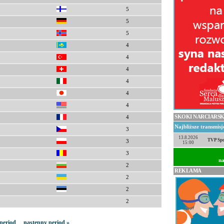
5
5
5
4
4
4
4
4
4
SKOKI NARCIARSK
4
Najbliższe transmis
3
13.8.2026
TVP Spo
3
15:00
3
na
2
REKLAMA
2
2
2
period
następny period »