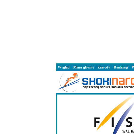
Wygląd
Menu główne
Zawody
Rankingi
W