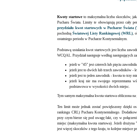
Kwoty startowe
to maksymalna liczba skoczków, ja
Pucharu Świata. Limity te obowiązują przez cały pe
przydziału kwot startowych w Pucharze Świata 
pochodną
Światowej Listy Rankingowej (WRL)
, 
ostatniego periodu w Pucharze Kontynentalnym.
Podstawą ustalania kwot startowych jest liczba zawod
WCQAL. Przydział następuje według następujących za
jeżeli w "45" jest czterech lub pięciu zawodnik
jeżeli jest to dwóch lub trzech zawodników - kw
jeżeli jest to jeden zawodnik - kwota to trzy mi
jeżeli kraj nie ma swojego reprezentant
podstawowa w wysokości dwóch miejsc.
Tym samym maksymalna kwota startowa obliczona na
Ten limit może jednak zostać powiększony dzięki os
rankingu CRL) Pucharu Kontynentalnego. Dodatkowy
przy czym bierze się pod uwagę fakt, czy w połącze
miejsc (maksymalna kwota startowa). Jeżeli drużyna
jest więcej skoczków z tego kraju, to kolejne miejsce 