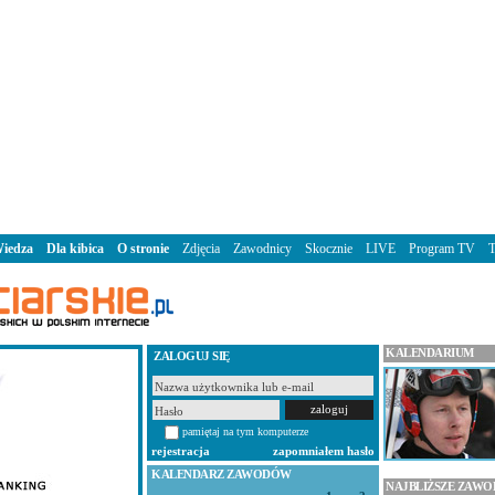
iedza
Dla kibica
O stronie
Zdjęcia
Zawodnicy
Skocznie
LIVE
Program TV
KALENDARIUM
ZALOGUJ SIĘ
pamiętaj na tym komputerze
rejestracja
zapomniałem hasło
KALENDARZ ZAWODÓW
NAJBLIŻSZE ZAW