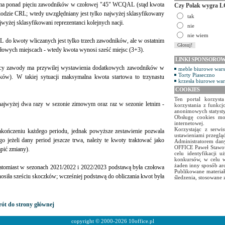
ja ma ponad pięciu zawodników w czołowej "45" WCQAL (stąd kwota
Czy Polak wygra L
riodzie CRL; wtedy uwzględniany jest tylko najwyżej sklasyfikowany
tak
jwyżej sklasyfikowani reprezentanci kolejnych nacji.
nie
nie wiem
 do kwoty wliczanych jest tylko trzech zawodników, ale w ostatnim
ołowych miejscach - wtedy kwota wynosi sześć miejsc (3+3).
LINKI SPONSORO
jący zawody ma przywilej wystawienia dodatkowych zawodników w
meble biurowe war
Torty Piaseczno
ów). W takiej sytuacji maksymalna kwota startowa to trzynastu
krzesła biurowe wa
COOKIES
Ten portal korzyst
ajwyżej dwa razy w sezonie zimowym oraz raz w sezonie letnim -
korzystania z funkcj
anonimowych statyst
Obsługę cookies mo
internetowej.
Korzystając z serw
zakończeniu każdego periodu, jednak powyższe zestawienie pozwala
ustawieniami przegląd
ego jeżeli dany period jeszcze trwa, należy te kwoty traktować jako
Administratorem dany
OFFICE Paweł Stawow
pić zmiany).
celu identyfikacji 
konkursów, w celu w
żaden inny sposób ar
atomiast w sezonach 2021/2022 i 2022/2023 podstawą była czołowa
Publikowane materiał
ła sześciu skoczków; wcześniej podstawą do obliczania kwot była
śledzenia, stosowane 
ót do strony głównej
copyright © 2000-2026
10office.pl