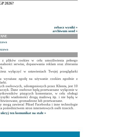
GP 2026?
zobacz wyniki »
archiwum sond »
WANE
szawa
rszawa
a z plików cookies w celu umożliwienia pełnego
onalności serwisu, dopasowania reklam oraz zbierania
yk.
żesz wyłączyć w ustawieniach Twojej przeglądarki
isu wyrażasz zgodę na używanie cookies zgodnie z
arki.
ch osobowych, udostępnionych przez Klienta, jest 10
czyk. Dane osobowe będą przetwarzane wyłącznie w
użytkowników piszących komentarze, w celu obsługi
ysyłki wiadomości drogą mailową itp. i nie będą w
chiwizowane, gromadzone lub przetwarzane.
y mogą zawierać Piksel Facebooka i inne technologie
za pośrednictwem stron internetowych osób trzecich.
ukryj ten komunikat na stałe »