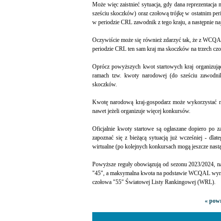
Może więc zaistnieć sytuacja, gdy dana reprezentac
sześciu skoczków) oraz czołową trójkę w ostatnim pe
w periodzie CRL zawodnik z tego kraju, a następnie na
Oczywiście może się również zdarzyć tak, że z WCQAL
periodzie CRL ten sam kraj ma skoczków na trzech cz
Oprócz powyższych kwot startowych kraj organizu
ramach tzw. kwoty narodowej (do sześciu zawodnik
skoczków.
Kwotę narodową kraj-gospodarz może wykorzystać n
nawet jeżeli organizuje więcej konkursów.
Oficjalnie kwoty startowe są ogłaszane dopiero po 
zapoznać się z bieżącą sytuacją już wcześniej - dlat
wirtualne (po kolejnych konkursach mogą jeszcze nastą
Powyższe reguły obowiązują od sezonu 2023/2024, n
"45", a maksymalna kwota na podstawie WCQAL wynosi
czołowa "55" Światowej Listy Rankingowej (WRL).
« powr