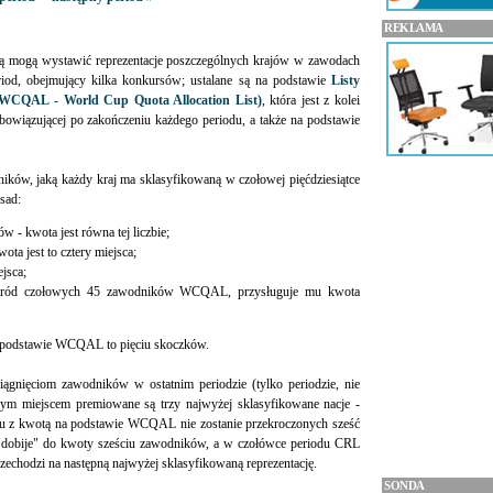
REKLAMA
ką mogą wystawić reprezentacje poszczególnych krajów w zawodach
riod, obejmujący kilka konkursów; ustalane są na podstawie
Listy
(WCQAL - World Cup Quota Allocation List)
, która jest z kolei
obowiązującej po zakończeniu każdego periodu, a także na podstawie
ników, jaką każdy kraj ma sklasyfikowaną w czołowej pięćdziesiątce
sad:
ów - kwota jest równa tej liczbie;
ota jest to cztery miejsca;
ejsca;
a wśród czołowych 45 zawodników WCQAL, przysługuje mu kwota
 podstawie WCQAL to pięciu skoczków.
iągnięciom zawodników w ostatnim periodzie (tylko periodzie, nie
m miejscem premiowane są trzy najwyżej sklasyfikowane nacje -
niu z kwotą na podstawie WCQAL nie zostanie przekroczonych sześć
 "dobije" do kwoty sześciu zawodników, a w czołówce periodu CRL
przechodzi na następną najwyżej sklasyfikowaną reprezentację.
SONDA