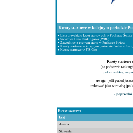
Kwoty startowe w kolejnym periodzie Pu
Lista przydziału kwot startowych w Pucharze Świata
Światowa Lista Rankingowa (WRL)
Zawodnicy z prawem startu w Pucharze Świata
Kwoty startowe w kolejnym periodzie Pucharu Konty
Kwoty startowe w FIS Cup
Kwoty startowe w
(na podstawie ranking
pokaż ranking, na p
uwaga - jeśli period jeszcz
traktować jako wirtualną (po
« poprzedni 
Kwoty startowe
kraj
Austria
Słowenia