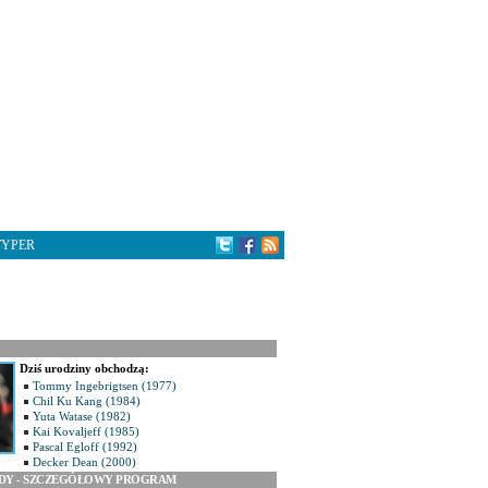
TYPER
Dziś urodziny obchodzą:
Tommy Ingebrigtsen (1977)
Chil Ku Kang (1984)
Yuta Watase (1982)
Kai Kovaljeff (1985)
Pascal Egloff (1992)
Decker Dean (2000)
ODY - SZCZEGÓŁOWY PROGRAM