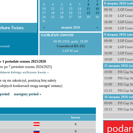
1
2
8 sierpnia 2026 (so
3
4
5
6
7
8
9
10
11
12
13
14
15
16
08:30
LGP Courc
17
18
19
20
21
22
23
10:30
LGP Courc
24
25
26
27
28
29
30
31
16:00
LGP Courc
charu Świata
«
sierpień 2026
»
18:00
LGP Courc
9 sierpnia 2026 (nie
NAJBLIŻSZE ZAWODY
09:00
LGP Courc
08.08.2026, godz. 18:00
nental.
Courchevel HS-132
10:30
LGP Courc
LGP M ind.
16:00
LGP Courc
18:00
LGP Courc
 1 periodzie sezonu 2025/2026
15 sierpnia 2026 (s
ów po 7 periodzie sezonu 2024/2025)
10:00
FIS Cup S
odstawie którego wyliczono kwoty »
13:00
FIS Cup S
e się nie zakończył, poniższą listę należy
14:00
FIS Cup S
 kolejnych konkursach mogą nastąpić zmiany)
15:15
FIS Cup S
period
następny period »
16 sierpnia 2026 (ni
09:00
FIS Cup S
10:15
FIS Cup S
kwota
6
6