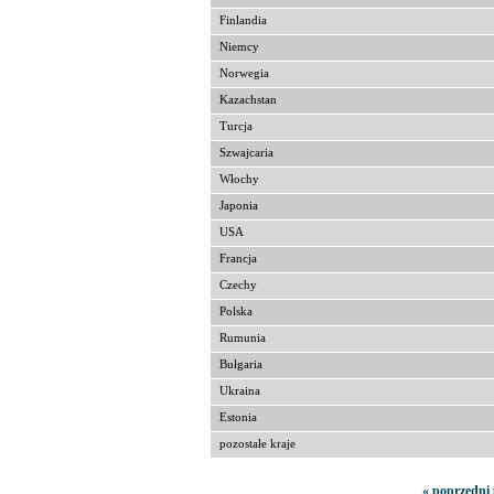
Finlandia
Niemcy
Norwegia
Kazachstan
Turcja
Szwajcaria
Włochy
Japonia
USA
Francja
Czechy
Polska
Rumunia
Bułgaria
Ukraina
Estonia
pozostałe kraje
« poprzedni 