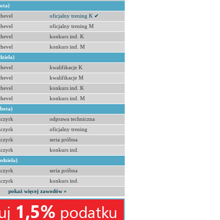
bota)
hevel
oficjalny trening K ✔
hevel
oficjalny trening M
hevel
konkurs ind. K
hevel
konkurs ind. M
dziela)
hevel
kwalifikacje K
hevel
kwalifikacje M
hevel
konkurs ind. K
hevel
konkurs ind. M
obota)
zczyrk
odprawa techniczna
zczyrk
oficjalny trening
zczyrk
seria próbna
zczyrk
konkurs ind.
edziela)
zczyrk
seria próbna
zczyrk
konkurs ind.
pokaż więcej zawodów »