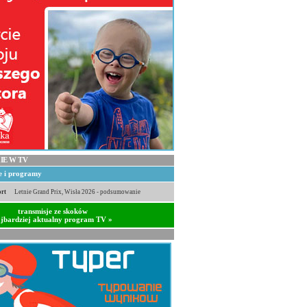
IE W TV
je i programy
rt
Letnie Grand Prix, Wisła 2026 - podsumowanie
transmisje ze skoków
jbardziej aktualny program TV »