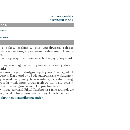
zobacz wyniki »
archiwum sond »
WANE
szawa
rszawa
a z plików cookies w celu umożliwienia pełnego
onalności serwisu, dopasowania reklam oraz zbierania
yk.
żesz wyłączyć w ustawieniach Twojej przeglądarki
isu wyrażasz zgodę na używanie cookies zgodnie z
arki.
ch osobowych, udostępnionych przez Klienta, jest 10
czyk. Dane osobowe będą przetwarzane wyłącznie w
użytkowników piszących komentarze, w celu obsługi
ysyłki wiadomości drogą mailową itp. i nie będą w
chiwizowane, gromadzone lub przetwarzane.
y mogą zawierać Piksel Facebooka i inne technologie
za pośrednictwem stron internetowych osób trzecich.
ukryj ten komunikat na stałe »