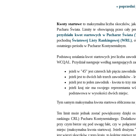
« poprzedni 
Kwoty startowe
to maksymalna liczba skoczków, ja
Pucharu Świata. Limity te obowiązują przez cały pe
przydziału kwot startowych w Pucharze Świata 
pochodną
Światowej Listy Rankingowej (WRL)
, 
ostatniego periodu w Pucharze Kontynentalnym.
Podstawą ustalania kwot startowych jest liczba zawod
WCQAL. Przydział następuje według następujących za
jeżeli w "45" jest czterech lub pięciu zawodnik
jeżeli jest to dwóch lub trzech zawodników - kw
jeżeli jest to jeden zawodnik - kwota to trzy mi
jeżeli kraj nie ma swojego reprezentant
podstawowa w wysokości dwóch miejsc.
Tym samym maksymalna kwota startowa obliczona na
Ten limit może jednak zostać powiększony dzięki os
rankingu CRL) Pucharu Kontynentalnego. Dodatkowy
przy czym bierze się pod uwagę fakt, czy w połącze
miejsc (maksymalna kwota startowa). Jeżeli drużyna
jest więcej skoczków z tego kraju, to kolejne miejsce 