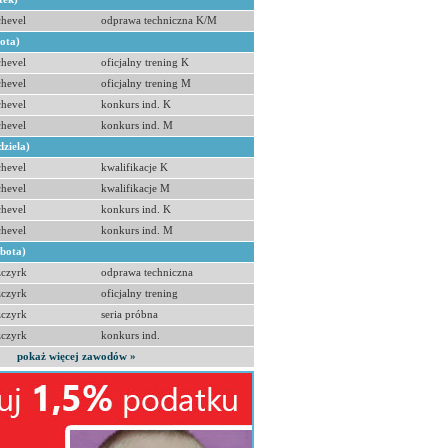
hevel
odprawa techniczna K/M
bota)
hevel
oficjalny trening K
hevel
oficjalny trening M
hevel
konkurs ind. K
hevel
konkurs ind. M
dziela)
hevel
kwalifikacje K
hevel
kwalifikacje M
hevel
konkurs ind. K
hevel
konkurs ind. M
obota)
zczyrk
odprawa techniczna
zczyrk
oficjalny trening
zczyrk
seria próbna
zczyrk
konkurs ind.
pokaż więcej zawodów »