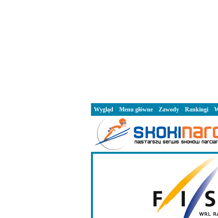
Wygląd
Menu główne
Zawody
Rankingi
W