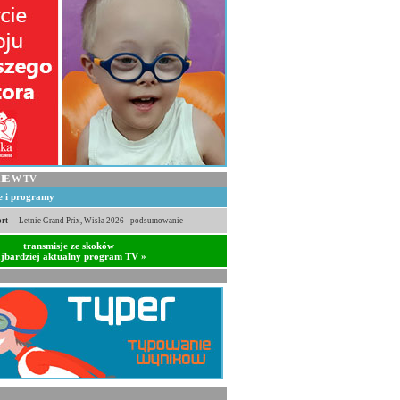
IE W TV
je i programy
rt
Letnie Grand Prix, Wisła 2026 - podsumowanie
transmisje ze skoków
jbardziej aktualny program TV »