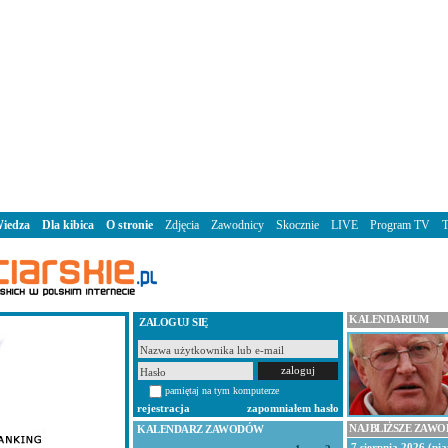
iedza
Dla kibica
O stronie
Zdjęcia
Zawodnicy
Skocznie
LIVE
Program TV
KALENDARIUM
ZALOGUJ SIĘ
pamiętaj na tym komputerze
rejestracja
zapomniałem hasło
NAJBLIŻSZE ZAW
KALENDARZ ZAWODÓW
7 sierpnia 2026 (pią