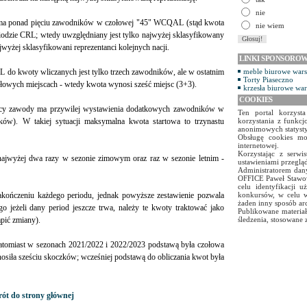
nie
ja ma ponad pięciu zawodników w czołowej "45" WCQAL (stąd kwota
nie wiem
riodzie CRL; wtedy uwzględniany jest tylko najwyżej sklasyfikowany
jwyżej sklasyfikowani reprezentanci kolejnych nacji.
LINKI SPONSORO
 do kwoty wliczanych jest tylko trzech zawodników, ale w ostatnim
meble biurowe war
Torty Piaseczno
ołowych miejscach - wtedy kwota wynosi sześć miejsc (3+3).
krzesła biurowe wa
COOKIES
jący zawody ma przywilej wystawienia dodatkowych zawodników w
Ten portal korzyst
ów). W takiej sytuacji maksymalna kwota startowa to trzynastu
korzystania z funkcj
anonimowych statyst
Obsługę cookies mo
internetowej.
Korzystając z serw
ajwyżej dwa razy w sezonie zimowym oraz raz w sezonie letnim -
ustawieniami przegląd
Administratorem dany
OFFICE Paweł Stawow
celu identyfikacji 
zakończeniu każdego periodu, jednak powyższe zestawienie pozwala
konkursów, w celu w
żaden inny sposób ar
ego jeżeli dany period jeszcze trwa, należy te kwoty traktować jako
Publikowane materiał
pić zmiany).
śledzenia, stosowane 
atomiast w sezonach 2021/2022 i 2022/2023 podstawą była czołowa
ła sześciu skoczków; wcześniej podstawą do obliczania kwot była
ót do strony głównej