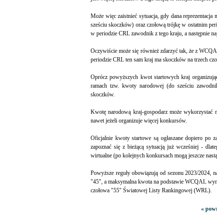
Może więc zaistnieć sytuacja, gdy dana reprezentac
sześciu skoczków) oraz czołową trójkę w ostatnim pe
w periodzie CRL zawodnik z tego kraju, a następnie na
Oczywiście może się również zdarzyć tak, że z WCQAL
periodzie CRL ten sam kraj ma skoczków na trzech cz
Oprócz powyższych kwot startowych kraj organizu
ramach tzw. kwoty narodowej (do sześciu zawodnik
skoczków.
Kwotę narodową kraj-gospodarz może wykorzystać n
nawet jeżeli organizuje więcej konkursów.
Oficjalnie kwoty startowe są ogłaszane dopiero po 
zapoznać się z bieżącą sytuacją już wcześniej - dlat
wirtualne (po kolejnych konkursach mogą jeszcze nastą
Powyższe reguły obowiązują od sezonu 2023/2024, n
"45", a maksymalna kwota na podstawie WCQAL wynosi
czołowa "55" Światowej Listy Rankingowej (WRL).
« powr