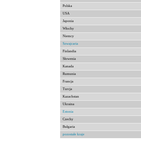
Polska
USA
Japonia
Włochy
Niemcy
Szwajcaria
Finlandia
Słowenia
Kanada
Rumunia
Francja
Turcja
Kazachstan
Ukraina
Estonia
Czechy
Bułgaria
pozostałe kraje