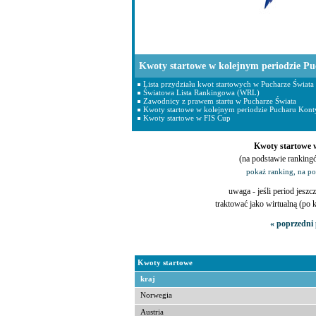
Kwoty startowe w kolejnym periodzie Pu
Lista przydziału kwot startowych w Pucharze Świata
Światowa Lista Rankingowa (WRL)
Zawodnicy z prawem startu w Pucharze Świata
Kwoty startowe w kolejnym periodzie Pucharu Konty
Kwoty startowe w FIS Cup
Kwoty startowe w
(na podstawie ranking
pokaż ranking, na p
uwaga - jeśli period jeszcz
traktować jako wirtualną (po
« poprzedni 
Kwoty startowe
kraj
Norwegia
Austria