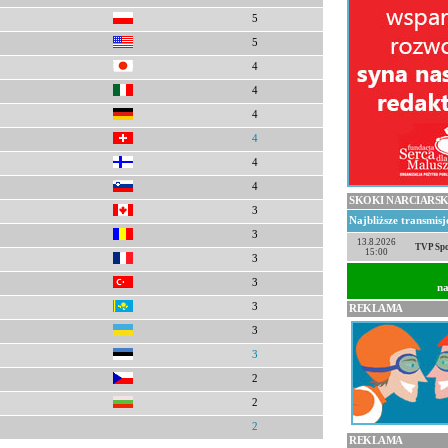
5
5
4
4
4
4
4
4
SKOKI NARCIARSK
3
Najbliższe transmis
3
13.8.2026
TVP Spo
15:00
3
3
na
3
REKLAMA
3
3
2
2
2
REKLAMA