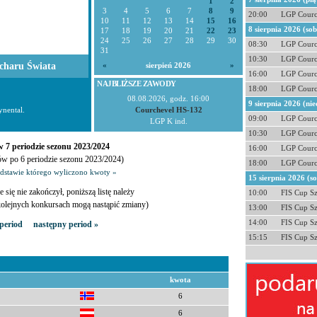
1
2
3
4
5
6
7
8
9
20:00
LGP Courc
10
11
12
13
14
15
16
8 sierpnia 2026 (so
17
18
19
20
21
22
23
24
25
26
27
28
29
30
08:30
LGP Courc
31
10:30
LGP Courc
charu Świata
«
sierpień 2026
»
16:00
LGP Courc
NAJBLIŻSZE ZAWODY
18:00
LGP Courc
08.08.2026, godz. 16:00
9 sierpnia 2026 (nie
nental.
Courchevel HS-132
09:00
LGP Courc
LGP K ind.
10:30
LGP Courc
 7 periodzie sezonu 2023/2024
16:00
LGP Courc
ów po 6 periodzie sezonu 2023/2024)
18:00
LGP Courc
odstawie którego wyliczono kwoty »
15 sierpnia 2026 (s
e się nie zakończył, poniższą listę należy
10:00
FIS Cup S
 kolejnych konkursach mogą nastąpić zmiany)
13:00
FIS Cup S
14:00
FIS Cup S
period
następny period »
15:15
FIS Cup S
kwota
6
6