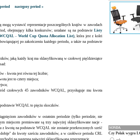
period
następny period »
ką mogą wystawić reprezentacje poszczególnych krajów w zawodach
riod, obejmujący kilka konkursów; ustalane są na podstawie
Listy
(WCQAL - World Cup Quota Allocation List)
, która jest z kolei
obowiązującej po zakończeniu każdego periodu, a także na podstawie
ników, jaką każdy kraj ma sklasyfikowaną w czołowej pięćdziesiątce
sad:
ów - kwota jest równa tej liczbie;
ota jest to cztery miejsca;
ejsca;
a wśród czołowych 45 zawodników WCQAL, przysługuje mu kwota
 podstawie WCQAL to pięciu skoczków.
iągnięciom zawodników w ostatnim periodzie (tylko periodzie, nie
m miejscem premiowane są trzy najwyżej sklasyfikowane nacje -
niu z kwotą na podstawie WCQAL nie zostanie przekroczonych sześć
SONDA
Czy Polak wygra L
 "dobije" do kwoty sześciu zawodników, a w czołówce periodu CRL
przechodzi na następną najwyżej sklasyfikowaną reprezentację.
tak