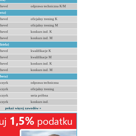
hevel
odprawa techniczna K/M
bota)
hevel
oficjalny trening K
hevel
oficjalny trening M
hevel
konkurs ind. K
hevel
konkurs ind. M
dziela)
hevel
kwalifikacje K
hevel
kwalifikacje M
hevel
konkurs ind. K
hevel
konkurs ind. M
obota)
zczyrk
odprawa techniczna
zczyrk
oficjalny trening
zczyrk
seria próbna
zczyrk
konkurs ind.
pokaż więcej zawodów »