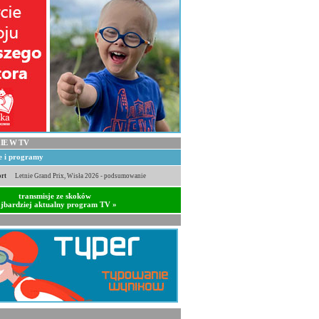
IE W TV
je i programy
rt
Letnie Grand Prix, Wisła 2026 - podsumowanie
transmisje ze skoków
jbardziej aktualny program TV »