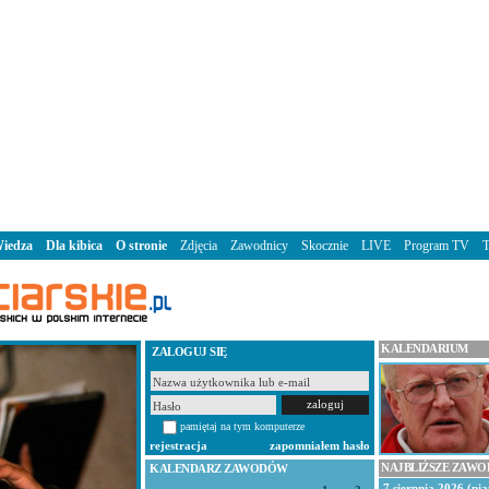
iedza
Dla kibica
O stronie
Zdjęcia
Zawodnicy
Skocznie
LIVE
Program TV
KALENDARIUM
ZALOGUJ SIĘ
pamiętaj na tym komputerze
rejestracja
zapomniałem hasło
NAJBLIŻSZE ZAW
KALENDARZ ZAWODÓW
7 sierpnia 2026 (pią