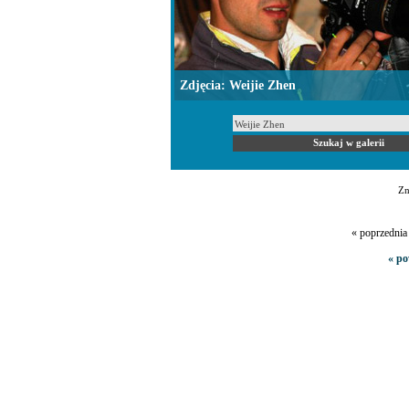
Zdjęcia: Weijie Zhen
Zn
« poprzedni
« po