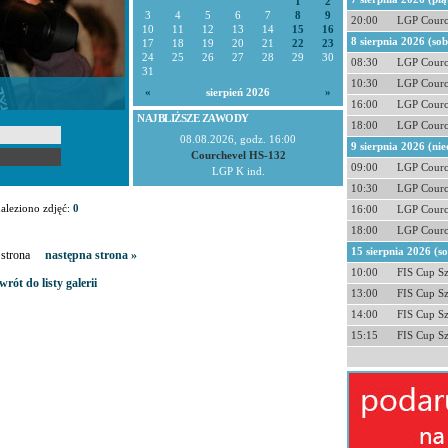
1
2
3
4
5
6
7
8
9
20:00
LGP Courc
10
11
12
13
14
15
16
8 sierpnia 2026 (so
17
18
19
20
21
22
23
24
25
26
27
28
29
30
08:30
LGP Courc
31
10:30
LGP Courc
«
sierpień 2026
»
16:00
LGP Courc
NAJBLIŻSZE ZAWODY
18:00
LGP Courc
08.08.2026, godz. 16:00
9 sierpnia 2026 (nie
Courchevel HS-132
09:00
LGP Courc
LGP K ind.
10:30
LGP Courc
aleziono zdjęć:
0
16:00
LGP Courc
18:00
LGP Courc
15 sierpnia 2026 (s
a strona
następna strona »
10:00
FIS Cup S
wrót do listy galerii
13:00
FIS Cup S
14:00
FIS Cup S
15:15
FIS Cup S