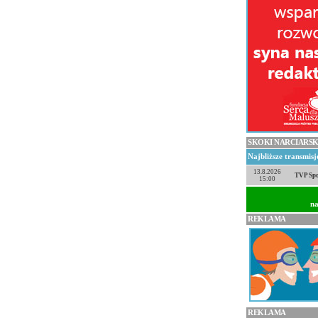
SKOKI NARCIARSK
Najbliższe transmis
13.8.2026
TVP Spo
15:00
na
REKLAMA
REKLAMA