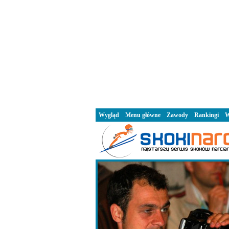
Wygląd
Menu główne
Zawody
Rankingi
W