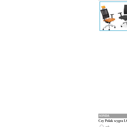
SONDA
Czy Polak wygra L
tak